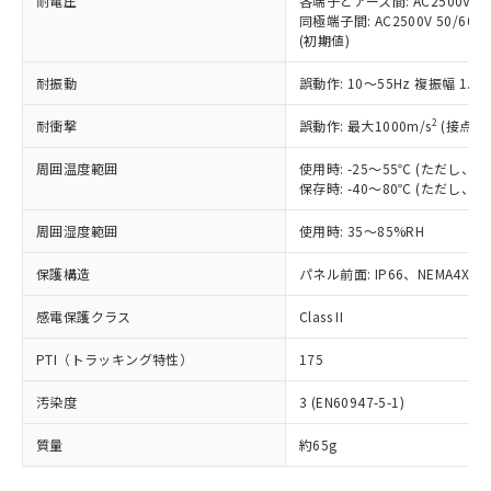
耐電圧
各端子とアース間: AC2500V 50/
「－」：未確認です。当社販売部門へお問
むを得ず変更することがあります。
為替および外国貿易法に定める商品
在庫状況および標準価格照会結果は、
同極端子間: AC2500V 50/60
い合わせください。
（以下｢規制貨物等」という）を輸出
(初期値)
記載している更新日時点での社内デー
*EU RoHS指令（10物質）：
または国外への提供する場合は、日本
記
タに基づき作成されるものであり、閲
説明
鉛(Pb) 1000ppm以下、 水銀(Hg) 1000ppm以下、 カド
*中国RoHS10物質の基準値 (GB/T26572)：
国政府の輸出許可(または役務取引許
耐振動
誤動作: 10～55Hz 複振幅 1.
号
覧された時点での実際の在庫および標
ミウム(Cd) 100ppm以下、
Pb(鉛) :1000ppm、 Hg(水銀) : 1000ppm、 Cd(カドミウ
可)を取得するなどの必要な手続きを
六価クロム(Cr(Ⅵ)) 1000ppm以下、ポリ臭化ビフェニル
ム) : 100ppm、
準価格とは異なる場合があることをご
類(PBB) 1000ppm以下、ポリ臭化ジフェニルエーテル類
2
Cr(Ⅵ)(六価クロム) : 1000ppm、 PBBs(ポリ臭化ビフェ
耐衝撃
誤動作: 最大1000m/s
(接点開
とります。
了承ください。
(PBDE) 1000ppm以下、フタル酸ビス(2-エチルヘキシ
○
一定数以上の在庫あり
ニル類) : 1000ppm、 PBDEs(ポリ臭化ジフェニルエーテ
当社は規制貨物を破棄する場合は、完
ル) (DEHP)(別名：DOP) 1000ppm以下、フタル酸ブチ
正式な納期状況および標準価格はお客
ル類) : 1000ppm、
周囲温度範囲
使用時: -25～55℃ (ただし
ルベンジル（BBP） 1000ppm以下、フタル酸ジブチル
全に破砕するなど、違法に輸出されな
DBP(フタル酸ジブチル) : 1000ppm、 DIBP(フタル酸ジ
様のお取引先、またはお客様担当のオ
（DBP） 1000ppm以下、フタル酸ジイソブチル
保存時: -40～80℃ (ただし
イソブチル) : 1000ppm、 BBP(フタル酸ブチルベンジ
△
一定数には満たないが在庫あり
いよう必要な手段を講じます。
ムロン制御機器販売店・当社販売員に
(DIBP) 1000ppm以下
ル) : 1000ppm、
当社は貴社製品を、核兵器、ミサイ
但し、RoHS指令で産業用監視および制御機器に対する
DEHP(フタル酸ビス(2-エチルヘキシル)) : 1000ppm
ご相談ください。
周囲湿度範囲
使用時: 35～85%RH
適用除外項目は除く。
ル、化学兵器、生物兵器またはその他
－
在庫なし(最新の在庫状況につ
オムロン制御機器販売店や当社販売拠
フタル酸エステル類の４物質については閾値を超える意
武器並びにこれらの製造装置等に一切
いては、お客様のお取引先、ま
図的な使用がないことを確認しています。
点は「
販売ネットワーク
」をご確認
保護構造
パネル前面: IP66、NEMA4X, N
※2 環境保護使用期限
使用いたしません。
たはお客様担当のオムロン制御
ください。
当社は、貴社製品を第三者に販売する
機器販売店・当社販売員にご確
感電保護クラス
Class II
在庫状況および標準価格結果を当社の
※2 対応予定月
「ｅ」：有害物質（10物質）のすべてが基
場合は、上記1、2および3の内容を当
認ください)
事前の承諾なく第三者に漏洩または開
準値以下であることを示します。
該第三者に通知します。また当社は、
PTI（トラッキング特性）
175
示しないようお願いします。
部品在庫の切り替え状況などにより、予定
「10」：通常の使用状況下において有害物
販売先および販売に係わる関係者が違
マイパーツ機能（部品リスト作成サー
空
受注生産機種、また在庫状況の
月が前後することがあります。
質が外部に漏えいし、環境に深刻な影響を
汚染度
3 (EN60947-5-1)
法に輸出するおそれがある場合は、取
ビス）をご利用いただくには、I-Web
白
情報を公開していない機種
及ぼさない年数を意味します。
り引きをいたしません。
メンバーズにご登録されている必要が
質量
約65g
「－」：未確認です。当社販売部門へお問
あります。
い合わせください。
お客様が当ウェブサイト上で当社にご