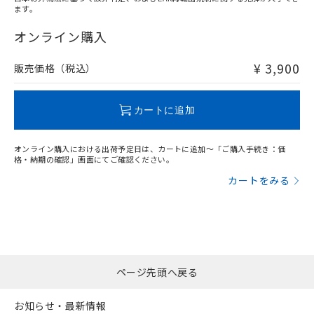
ます。
"対応済み"や非含有の記載がされた商品であっても、流通
在庫等で未対応品が混在する可能性があります。
オンライン購入
非含有品が必要な際は、弊社営業部門もしくは販売店へお
問い合わせください。
¥ 3,900
販売価格（税込）
この製品のRoHS/REACH対応状況ページへ
カートに追加
オンライン購入における出荷予定日は、カートに追加～「ご購入手続き：価
格・納期の確認」画面にてご確認ください。
カートをみる
ページ先頭へ戻る
お知らせ・最新情報