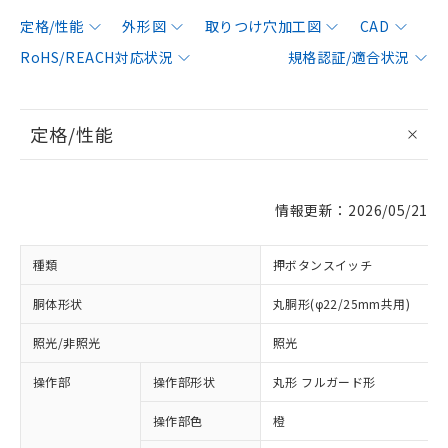
定格/性能
外形図
取りつけ穴加工図
CAD
RoHS/REACH対応状況
規格認証/適合状況
定格/性能
情報更新：2026/05/21
種類
押ボタンスイッチ
胴体形状
丸胴形(φ22/25mm共用)
照光/非照光
照光
操作部
操作部形状
丸形 フルガード形
操作部色
橙