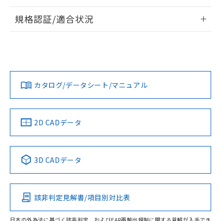
情報更新：2026/7/29
規格認証/適合状況
ログイン/会員登録
EU RoHS
注意事項・凡例
A22NL-BGA-TOA-P102-OEについての規格認証/適合状況に
ついては、「カスタマーサポートセンタ お客様相談室」また
は貴社担当オムロン営業員または販売店にお問い合わせくだ
対応状況
対応予定月
※1
※2
さい。
ダウンロードデータをご利用いただく前に、以下を必ずお読
みください。
カタログ/データシート/マニュアル
対応済み
ソフトウェアの使用条件
お問い合わせ
中国 RoHS
注意事項・凡例
2D CADデータ
中国 RoHS表
※1 ※2
3D CADデータ
Pb
Hg
Cd
Cr(VI)
該非判定見解書/項目別対比表
O
O
O
O
日本の外為法に基づく該非判定、およびEAR再輸出規制に関する見解が入手でき