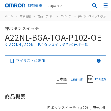
制御機器
Japan
ホーム
>
商品情報
>
商品カテゴリ
>
スイッチ
>
押ボタンスイッチ/表示灯
押ボタンスイッチ
A22NL-BGA-TOA-P102-OE
A22NN / A22NL 押ボタンスイッチ 形式仕様一覧
マイリストに追加
日本語
English
PDF出力
商品概要
押ボタンスイッチ（φ22）, 照光, 樹