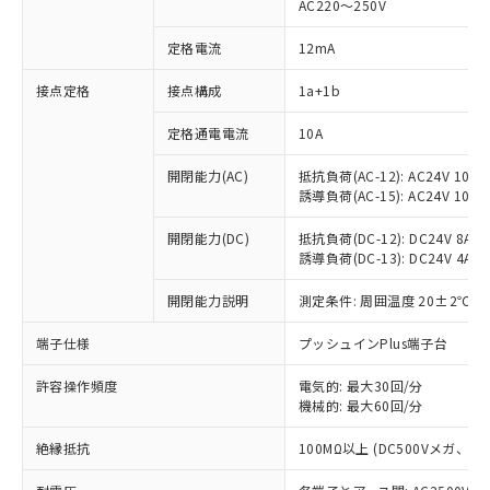
AC220～250V
定格電流
12mA
※1 対応状況
接点定格
接点構成
1a+1b
対応済み：EU RoHS指令（10物質）の
定格通電電流
10A
非含有に対応した製品が提供可能な商品で
開閉能力(AC)
抵抗負荷(AC-12): AC24V 10A/A
す。
誘導負荷(AC-15): AC24V 10A/AC
対応予定：EU RoHS指令（10物質）の非含
ご利用条件
有に対応した製品に切り替える予定のある
開閉能力(DC)
抵抗負荷(DC-12): DC24V 8A/DC
商品です。
誘導負荷(DC-13): DC24V 4A/DC
対応予定なし：EU RoHS指令（10物質）の
以下の条件をお読みいただき、同意のうえ
非含有に非対応の商品で、対応品を出す予
開閉能力説明
測定条件: 周囲温度 20±2℃、
ご利用ください。
定はありません。
調査・確認中：EU RoHS指令（10物質）の
端子仕様
プッシュインPlus端子台
本サービスは、当社制御機器事業取扱
※1 中国RoHS○×表
非含有の対応状況を調査中または確認中の
商品の当社在庫状況および標準価格
商品です。
許容操作頻度
電気的: 最大30回/分
(税抜)を提供させていただくもので
「○」：最大均質材料含有率が中国RoHSの
機械的: 最大60回/分
非該当品：ライセンス料など無形物で、有
す。
基準値以下であることを示します。
害物質有無と関係のない商品です。
当社制御機器事業取扱商品の中には、
絶縁抵抗
100MΩ以上 (DC500Vメガ、
「×」：最大均質材料含有率が中国RoHSの
仕入先様の事情により、非含有部品として
本サービスの対象外となる商品もある
基準値を超えていることを示します。
いたものが、含有品と判明した場合などや
当社は、これら貴社製品のうち、外国
ことをご了承ください。