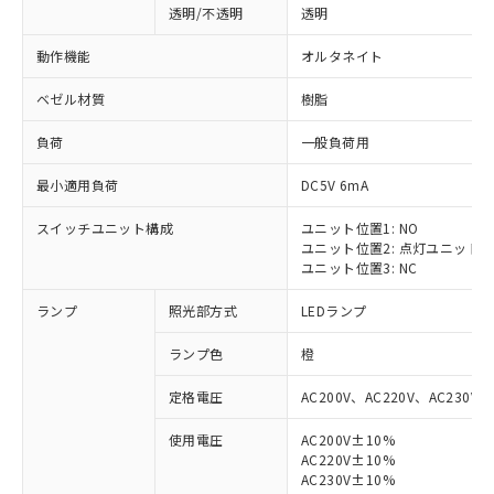
透明/不透明
透明
動作機能
オルタネイト
ベゼル材質
樹脂
負荷
一般負荷用
最小適用負荷
DC5V 6mA
スイッチユニット構成
ユニット位置1: NO
ユニット位置2: 点灯ユニット
ユニット位置3: NC
ランプ
照光部方式
LEDランプ
ランプ色
橙
定格電圧
AC200V、AC220V、AC230V、
使用電圧
AC200V±10%
AC220V±10%
AC230V±10%