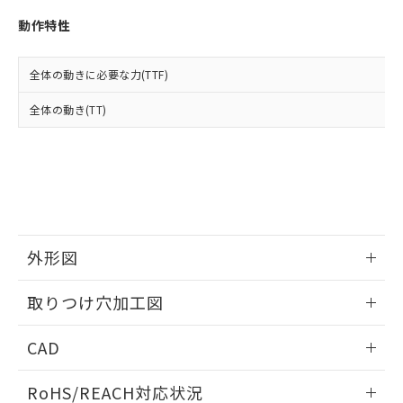
※3 非含有証明書ダウンロード
登録された部品リストについて、当社
動作特性
および当社の共同利用者が、当社の製
下記の非含有証明書をダウンロードするこ
品・サービスに関するお客様との取
とができます。
合意する
キャンセル
引・商談に必要な範囲で利用すること
全体の動きに必要な力(TTF)
をご了承ください。
EU RoHS指令（10物質）の非含有証明書
※当社の共同利用者とは、
"個人情報
全体の動き(TT)
51物質の非含有証明書（当社基準）
の共同利用に関して"
の「1.共同利
※本証明書は発行日時点で非含有を証明す
用者の範囲」に記載されている法人を
るもので、過去に遡って非含有を証明する
指します。
ものではありません。
また、RoHS指令のフタル酸エステル類４
物質の対応では、対応完了までの期間は出
荷製品に未対応品が混在することから備考
欄に対応日を記載しておりました。
外形図
既に当社にて対応品への在庫切替を完了
していることから、特段のことがない限
情報更新：2026/05/21
取りつけ穴加工図
り、2022年1月12日より割愛しておりま
す。
情報更新：2026/05/21
CAD
ログイン/会員登録いただくと、CADデータをダウンロー
RoHS/REACH対応状況
ドすることができます。