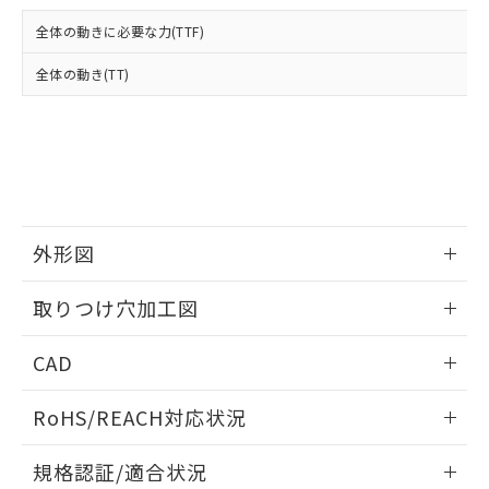
および当社の共同利用者が、当社の製
下記の非含有証明書をダウンロードするこ
品・サービスに関するお客様との取
全体の動きに必要な力(TTF)
とができます。
合意する
キャンセル
引・商談に必要な範囲で利用すること
をご了承ください。
全体の動き(TT)
EU RoHS指令（10物質）の非含有証明書
※当社の共同利用者とは、
"個人情報
51物質の非含有証明書（当社基準）
の共同利用に関して"
の「1.共同利
※本証明書は発行日時点で非含有を証明す
用者の範囲」に記載されている法人を
るもので、過去に遡って非含有を証明する
指します。
ものではありません。
また、RoHS指令のフタル酸エステル類４
物質の対応では、対応完了までの期間は出
荷製品に未対応品が混在することから備考
外形図
欄に対応日を記載しておりました。
情報更新：2026/05/21
既に当社にて対応品への在庫切替を完了
取りつけ穴加工図
していることから、特段のことがない限
り、2022年1月12日より割愛しておりま
情報更新：2026/05/21
CAD
す。
ログイン/会員登録いただくと、CADデータをダウンロー
RoHS/REACH対応状況
ドすることができます。
情報更新：2026/7/29
規格認証/適合状況