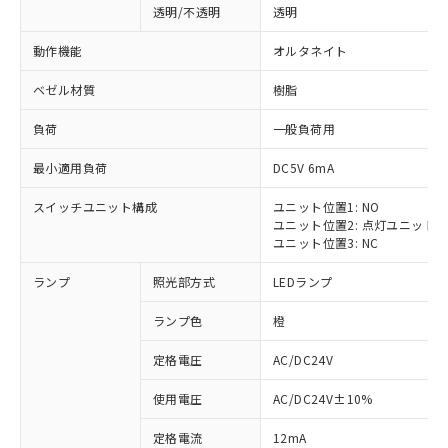
透明/不透明
透明
動作機能
オルタネイト
ベゼル材質
樹脂
負荷
一般負荷用
最小適用負荷
DC5V 6mA
スイッチユニット構成
ユニット位置1: NO
ユニット位置2: 点灯ユニット
ユニット位置3: NC
ランプ
照光部方式
LEDランプ
ランプ色
橙
定格電圧
AC/DC24V
使用電圧
AC/DC24V±10%
定格電流
12mA