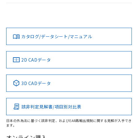
ログイン/会員登録
EU RoHS
注意事項・凡例
A22NL-BGA-TOA-P102-OCについての規格認証/適合状況に
ついては、「カスタマーサポートセンタ お客様相談室」また
は貴社担当オムロン営業員または販売店にお問い合わせくだ
対応状況
対応予定月
※1
※2
さい。
ダウンロードデータをご利用いただく前に、以下を必ずお読
みください。
カタログ/データシート/マニュアル
対応済み
ソフトウェアの使用条件
お問い合わせ
中国 RoHS
注意事項・凡例
2D CADデータ
中国 RoHS表
※1 ※2
3D CADデータ
Pb
Hg
Cd
Cr(VI)
該非判定見解書/項目別対比表
X
O
O
O
日本の外為法に基づく該非判定、およびEAR再輸出規制に関する見解が入手でき
ます。
"対応済み"や非含有の記載がされた商品であっても、流通
在庫等で未対応品が混在する可能性があります。
オンライン購入