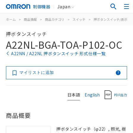
制御機器
Japan
ホーム
>
商品情報
>
商品カテゴリ
>
スイッチ
>
押ボタンスイッチ/表示灯
押ボタンスイッチ
A22NL-BGA-TOA-P102-OC
A22NN / A22NL 押ボタンスイッチ 形式仕様一覧
マイリストに追加
日本語
English
PDF出力
商品概要
押ボタンスイッチ（φ22）, 照光, 樹