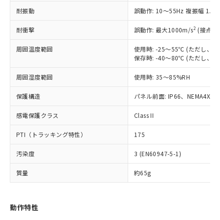
（以下｢規制貨物等」という）を輸出
記載している更新日時点での社内デー
耐振動
誤動作: 10～55Hz 複振幅 1.
*EU RoHS指令（10物質）：
または国外への提供する場合は、日本
記
タに基づき作成されるものであり、閲
説明
鉛(Pb) 1000ppm以下、 水銀(Hg) 1000ppm以下、 カド
*中国RoHS10物質の基準値 (GB/T26572)：
国政府の輸出許可(または役務取引許
号
覧された時点での実際の在庫および標
ミウム(Cd) 100ppm以下、
Pb(鉛) :1000ppm、 Hg(水銀) : 1000ppm、 Cd(カドミウ
2
耐衝撃
誤動作: 最大1000m/s
(接点開
可)を取得するなどの必要な手続きを
六価クロム(Cr(Ⅵ)) 1000ppm以下、ポリ臭化ビフェニル
ム) : 100ppm、
準価格とは異なる場合があることをご
類(PBB) 1000ppm以下、ポリ臭化ジフェニルエーテル類
Cr(Ⅵ)(六価クロム) : 1000ppm、 PBBs(ポリ臭化ビフェ
とります。
了承ください。
(PBDE) 1000ppm以下、フタル酸ビス(2-エチルヘキシ
周囲温度範囲
使用時: -25～55℃ (ただし
○
一定数以上の在庫あり
ニル類) : 1000ppm、 PBDEs(ポリ臭化ジフェニルエーテ
当社は規制貨物を破棄する場合は、完
ル) (DEHP)(別名：DOP) 1000ppm以下、フタル酸ブチ
正式な納期状況および標準価格はお客
ル類) : 1000ppm、
保存時: -40～80℃ (ただし
ルベンジル（BBP） 1000ppm以下、フタル酸ジブチル
全に破砕するなど、違法に輸出されな
DBP(フタル酸ジブチル) : 1000ppm、 DIBP(フタル酸ジ
様のお取引先、またはお客様担当のオ
（DBP） 1000ppm以下、フタル酸ジイソブチル
イソブチル) : 1000ppm、 BBP(フタル酸ブチルベンジ
△
一定数には満たないが在庫あり
いよう必要な手段を講じます。
周囲湿度範囲
使用時: 35～85%RH
ムロン制御機器販売店・当社販売員に
(DIBP) 1000ppm以下
ル) : 1000ppm、
当社は貴社製品を、核兵器、ミサイ
但し、RoHS指令で産業用監視および制御機器に対する
DEHP(フタル酸ビス(2-エチルヘキシル)) : 1000ppm
ご相談ください。
適用除外項目は除く。
ル、化学兵器、生物兵器またはその他
保護構造
パネル前面: IP66、NEMA4X, N
－
在庫なし(最新の在庫状況につ
オムロン制御機器販売店や当社販売拠
フタル酸エステル類の４物質については閾値を超える意
武器並びにこれらの製造装置等に一切
いては、お客様のお取引先、ま
図的な使用がないことを確認しています。
点は「
販売ネットワーク
」をご確認
※2 環境保護使用期限
感電保護クラス
Class II
使用いたしません。
たはお客様担当のオムロン制御
ください。
当社は、貴社製品を第三者に販売する
機器販売店・当社販売員にご確
在庫状況および標準価格結果を当社の
PTI（トラッキング特性）
175
※2 対応予定月
「ｅ」：有害物質（10物質）のすべてが基
場合は、上記1、2および3の内容を当
認ください)
事前の承諾なく第三者に漏洩または開
準値以下であることを示します。
該第三者に通知します。また当社は、
示しないようお願いします。
汚染度
3 (EN60947-5-1)
部品在庫の切り替え状況などにより、予定
「10」：通常の使用状況下において有害物
販売先および販売に係わる関係者が違
マイパーツ機能（部品リスト作成サー
空
受注生産機種、また在庫状況の
月が前後することがあります。
質が外部に漏えいし、環境に深刻な影響を
法に輸出するおそれがある場合は、取
ビス）をご利用いただくには、I-Web
白
情報を公開していない機種
質量
約65g
及ぼさない年数を意味します。
り引きをいたしません。
メンバーズにご登録されている必要が
「－」：未確認です。当社販売部門へお問
あります。
い合わせください。
お客様が当ウェブサイト上で当社にご
動作特性
※3 非含有証明書ダウンロード
登録された部品リストについて、当社