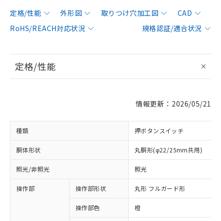
定格/性能
外形図
取りつけ穴加工図
CAD
RoHS/REACH対応状況
規格認証/適合状況
定格/性能
情報更新：2026/05/21
種類
押ボタンスイッチ
胴体形状
丸胴形(φ22/25mm共用)
照光/非照光
照光
操作部
操作部形状
丸形 フルガード形
操作部色
橙