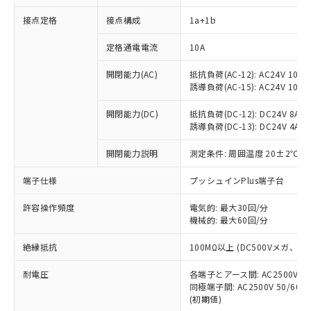
接点定格
接点構成
1a+1b
※1 対応状況
定格通電電流
10A
対応済み：EU RoHS指令（10物質）の
開閉能力(AC)
抵抗負荷(AC-12): AC24V 10A/A
非含有に対応した製品が提供可能な商品で
誘導負荷(AC-15): AC24V 10A/AC
す。
対応予定：EU RoHS指令（10物質）の非含
開閉能力(DC)
抵抗負荷(DC-12): DC24V 8A/DC
ご利用条件
有に対応した製品に切り替える予定のある
誘導負荷(DC-13): DC24V 4A/DC
商品です。
対応予定なし：EU RoHS指令（10物質）の
開閉能力説明
測定条件: 周囲温度 20±2℃、
以下の条件をお読みいただき、同意のうえ
非含有に非対応の商品で、対応品を出す予
ご利用ください。
端子仕様
プッシュインPlus端子台
定はありません。
調査・確認中：EU RoHS指令（10物質）の
本サービスは、当社制御機器事業取扱
※1 中国RoHS○×表
許容操作頻度
電気的: 最大30回/分
非含有の対応状況を調査中または確認中の
商品の当社在庫状況および標準価格
機械的: 最大60回/分
商品です。
(税抜)を提供させていただくもので
「○」：最大均質材料含有率が中国RoHSの
非該当品：ライセンス料など無形物で、有
す。
絶縁抵抗
100MΩ以上 (DC500Vメガ、
基準値以下であることを示します。
害物質有無と関係のない商品です。
当社制御機器事業取扱商品の中には、
「×」：最大均質材料含有率が中国RoHSの
仕入先様の事情により、非含有部品として
耐電圧
各端子とアース間: AC2500V 50/
本サービスの対象外となる商品もある
基準値を超えていることを示します。
いたものが、含有品と判明した場合などや
当社は、これら貴社製品のうち、外国
同極端子間: AC2500V 50/60
ことをご了承ください。
「－」：未確認です。当社販売部門へお問
むを得ず変更することがあります。
(初期値)
為替および外国貿易法に定める商品
在庫状況および標準価格照会結果は、
い合わせください。