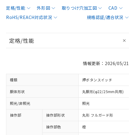
定格/性能
外形図
取りつけ穴加工図
CAD
RoHS/REACH対応状況
規格認証/適合状況
定格/性能
情報更新：2026/05/21
種類
押ボタンスイッチ
胴体形状
丸胴形(φ22/25mm共用)
照光/非照光
照光
操作部
操作部形状
丸形 フルガード形
操作部色
橙