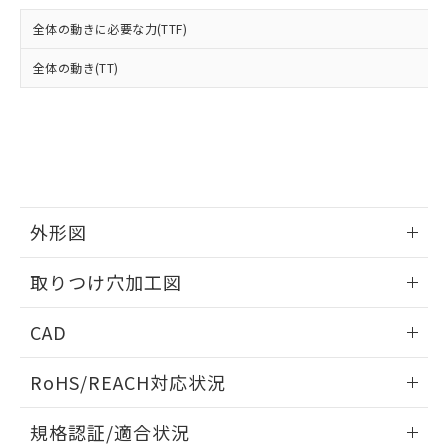
および当社の共同利用者が、当社の製
下記の非含有証明書をダウンロードするこ
品・サービスに関するお客様との取
全体の動きに必要な力(TTF)
とができます。
合意する
キャンセル
引・商談に必要な範囲で利用すること
をご了承ください。
全体の動き(TT)
EU RoHS指令（10物質）の非含有証明書
※当社の共同利用者とは、
"個人情報
51物質の非含有証明書（当社基準）
の共同利用に関して"
の「1.共同利
※本証明書は発行日時点で非含有を証明す
用者の範囲」に記載されている法人を
るもので、過去に遡って非含有を証明する
指します。
ものではありません。
また、RoHS指令のフタル酸エステル類４
物質の対応では、対応完了までの期間は出
荷製品に未対応品が混在することから備考
外形図
欄に対応日を記載しておりました。
情報更新：2026/05/21
既に当社にて対応品への在庫切替を完了
取りつけ穴加工図
していることから、特段のことがない限
り、2022年1月12日より割愛しておりま
情報更新：2026/05/21
CAD
す。
ログイン/会員登録いただくと、CADデータをダウンロー
RoHS/REACH対応状況
ドすることができます。
情報更新：2026/7/29
規格認証/適合状況