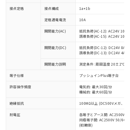
接点定格
接点構成
1a+1b
※1 対応状況
定格通電電流
10A
対応済み：EU RoHS指令（10物質）の
開閉能力(AC)
抵抗負荷(AC-12): AC24V 10A/A
非含有に対応した製品が提供可能な商品で
誘導負荷(AC-15): AC24V 10A/AC
す。
対応予定：EU RoHS指令（10物質）の非含
開閉能力(DC)
抵抗負荷(DC-12): DC24V 8A/DC
ご利用条件
有に対応した製品に切り替える予定のある
誘導負荷(DC-13): DC24V 4A/DC
商品です。
対応予定なし：EU RoHS指令（10物質）の
開閉能力説明
測定条件: 周囲温度 20±2℃、
以下の条件をお読みいただき、同意のうえ
非含有に非対応の商品で、対応品を出す予
ご利用ください。
端子仕様
プッシュインPlus端子台
定はありません。
調査・確認中：EU RoHS指令（10物質）の
本サービスは、当社制御機器事業取扱
※1 中国RoHS○×表
許容操作頻度
電気的: 最大30回/分
非含有の対応状況を調査中または確認中の
商品の当社在庫状況および標準価格
機械的: 最大60回/分
商品です。
(税抜)を提供させていただくもので
「○」：最大均質材料含有率が中国RoHSの
非該当品：ライセンス料など無形物で、有
す。
絶縁抵抗
100MΩ以上 (DC500Vメガ、
基準値以下であることを示します。
害物質有無と関係のない商品です。
当社制御機器事業取扱商品の中には、
「×」：最大均質材料含有率が中国RoHSの
仕入先様の事情により、非含有部品として
耐電圧
各端子とアース間: AC2500V 50/
本サービスの対象外となる商品もある
基準値を超えていることを示します。
いたものが、含有品と判明した場合などや
当社は、これら貴社製品のうち、外国
同極端子間: AC2500V 50/60
ことをご了承ください。
「－」：未確認です。当社販売部門へお問
むを得ず変更することがあります。
(初期値)
為替および外国貿易法に定める商品
在庫状況および標準価格照会結果は、
い合わせください。