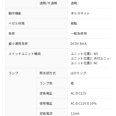
透明/不透明
透明
動作機能
オルタネイト
ベゼル材質
樹脂
負荷
一般負荷用
最小適用負荷
DC5V 6mA
スイッチユニット構成
ユニット位置1: NO
ユニット位置2: 点灯ユニット
ユニット位置3: NC
ランプ
照光部方式
LEDランプ
ランプ色
橙
定格電圧
AC/DC12V
使用電圧
AC/DC12V±10%
定格電流
12mA