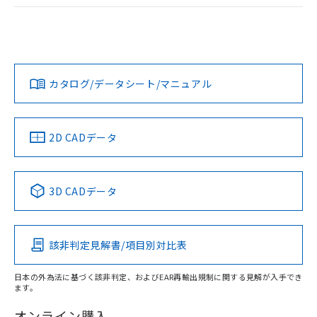
ログイン/会員登録
EU RoHS
注意事項・凡例
A22NL-BGA-TOA-P102-OBについての規格認証/適合状況に
ついては、「カスタマーサポートセンタ お客様相談室」また
は貴社担当オムロン営業員または販売店にお問い合わせくだ
対応状況
対応予定月
※1
※2
さい。
ダウンロードデータをご利用いただく前に、以下を必ずお読
みください。
カタログ/データシート/マニュアル
対応済み
ソフトウェアの使用条件
お問い合わせ
中国 RoHS
注意事項・凡例
2D CADデータ
中国 RoHS表
※1 ※2
3D CADデータ
Pb
Hg
Cd
Cr(VI)
該非判定見解書/項目別対比表
X
O
O
O
日本の外為法に基づく該非判定、およびEAR再輸出規制に関する見解が入手でき
ます。
"対応済み"や非含有の記載がされた商品であっても、流通
在庫等で未対応品が混在する可能性があります。
オンライン購入