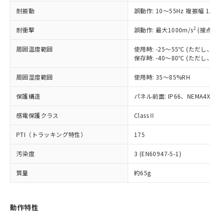
（以下｢規制貨物等」という）を輸出
記載している更新日時点での社内デー
耐振動
誤動作: 10～55Hz 複振幅 1.
*EU RoHS指令（10物質）：
または国外への提供する場合は、日本
記
タに基づき作成されるものであり、閲
説明
鉛(Pb) 1000ppm以下、 水銀(Hg) 1000ppm以下、 カド
*中国RoHS10物質の基準値 (GB/T26572)：
国政府の輸出許可(または役務取引許
号
覧された時点での実際の在庫および標
ミウム(Cd) 100ppm以下、
Pb(鉛) :1000ppm、 Hg(水銀) : 1000ppm、 Cd(カドミウ
2
耐衝撃
誤動作: 最大1000m/s
(接点開
可)を取得するなどの必要な手続きを
六価クロム(Cr(Ⅵ)) 1000ppm以下、ポリ臭化ビフェニル
ム) : 100ppm、
準価格とは異なる場合があることをご
類(PBB) 1000ppm以下、ポリ臭化ジフェニルエーテル類
Cr(Ⅵ)(六価クロム) : 1000ppm、 PBBs(ポリ臭化ビフェ
とります。
了承ください。
(PBDE) 1000ppm以下、フタル酸ビス(2-エチルヘキシ
周囲温度範囲
使用時: -25～55℃ (ただし
○
一定数以上の在庫あり
ニル類) : 1000ppm、 PBDEs(ポリ臭化ジフェニルエーテ
当社は規制貨物を破棄する場合は、完
ル) (DEHP)(別名：DOP) 1000ppm以下、フタル酸ブチ
正式な納期状況および標準価格はお客
ル類) : 1000ppm、
保存時: -40～80℃ (ただし
ルベンジル（BBP） 1000ppm以下、フタル酸ジブチル
全に破砕するなど、違法に輸出されな
DBP(フタル酸ジブチル) : 1000ppm、 DIBP(フタル酸ジ
様のお取引先、またはお客様担当のオ
（DBP） 1000ppm以下、フタル酸ジイソブチル
イソブチル) : 1000ppm、 BBP(フタル酸ブチルベンジ
△
一定数には満たないが在庫あり
いよう必要な手段を講じます。
周囲湿度範囲
使用時: 35～85%RH
ムロン制御機器販売店・当社販売員に
(DIBP) 1000ppm以下
ル) : 1000ppm、
当社は貴社製品を、核兵器、ミサイ
但し、RoHS指令で産業用監視および制御機器に対する
DEHP(フタル酸ビス(2-エチルヘキシル)) : 1000ppm
ご相談ください。
適用除外項目は除く。
ル、化学兵器、生物兵器またはその他
保護構造
パネル前面: IP66、NEMA4X, N
－
在庫なし(最新の在庫状況につ
オムロン制御機器販売店や当社販売拠
フタル酸エステル類の４物質については閾値を超える意
武器並びにこれらの製造装置等に一切
いては、お客様のお取引先、ま
図的な使用がないことを確認しています。
点は「
販売ネットワーク
」をご確認
※2 環境保護使用期限
感電保護クラス
Class II
使用いたしません。
たはお客様担当のオムロン制御
ください。
当社は、貴社製品を第三者に販売する
機器販売店・当社販売員にご確
在庫状況および標準価格結果を当社の
PTI（トラッキング特性）
175
※2 対応予定月
「ｅ」：有害物質（10物質）のすべてが基
場合は、上記1、2および3の内容を当
認ください)
事前の承諾なく第三者に漏洩または開
準値以下であることを示します。
該第三者に通知します。また当社は、
示しないようお願いします。
汚染度
3 (EN60947-5-1)
部品在庫の切り替え状況などにより、予定
「10」：通常の使用状況下において有害物
販売先および販売に係わる関係者が違
マイパーツ機能（部品リスト作成サー
空
受注生産機種、また在庫状況の
月が前後することがあります。
質が外部に漏えいし、環境に深刻な影響を
法に輸出するおそれがある場合は、取
ビス）をご利用いただくには、I-Web
白
情報を公開していない機種
質量
約65g
及ぼさない年数を意味します。
り引きをいたしません。
メンバーズにご登録されている必要が
「－」：未確認です。当社販売部門へお問
あります。
い合わせください。
お客様が当ウェブサイト上で当社にご
動作特性
※3 非含有証明書ダウンロード
登録された部品リストについて、当社