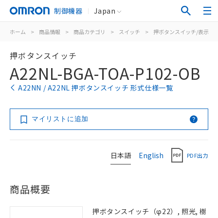
制御機器
Japan
ホーム
>
商品情報
>
商品カテゴリ
>
スイッチ
>
押ボタンスイッチ/表示灯
押ボタンスイッチ
A22NL-BGA-TOA-P102-OB
A22NN / A22NL 押ボタンスイッチ 形式仕様一覧
マイリストに追加
日本語
English
PDF出力
商品概要
押ボタンスイッチ（φ22）, 照光, 樹