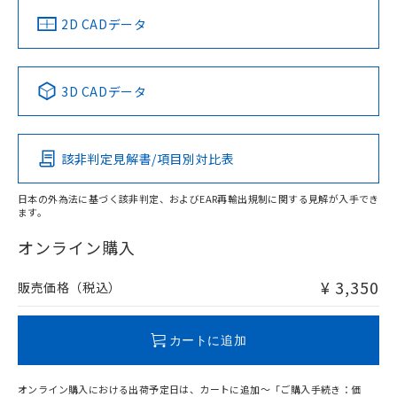
中国 RoHS
注意事項・凡例
2D CADデータ
中国 RoHS表
※1 ※2
3D CADデータ
Pb
Hg
Cd
Cr(VI)
該非判定見解書/項目別対比表
O
O
O
O
日本の外為法に基づく該非判定、およびEAR再輸出規制に関する見解が入手でき
ます。
"対応済み"や非含有の記載がされた商品であっても、流通
在庫等で未対応品が混在する可能性があります。
オンライン購入
非含有品が必要な際は、弊社営業部門もしくは販売店へお
問い合わせください。
¥ 3,350
販売価格（税込）
この製品のRoHS/REACH対応状況ページへ
カートに追加
オンライン購入における出荷予定日は、カートに追加～「ご購入手続き：価