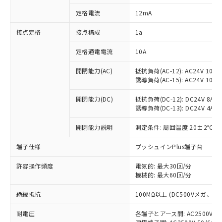
対応済み：EU RoHS指令（10物質）の
定格電流
12mA
非含有に対応した製品が提供可能な商品で
す。
接点定格
接点構成
1a
対応予定：EU RoHS指令（10物質）の非含
ご利用条件
有に対応した製品に切り替える予定のある
定格通電電流
10A
商品です。
対応予定なし：EU RoHS指令（10物質）の
開閉能力(AC)
抵抗負荷(AC-12): AC24V 10A/A
以下の条件をお読みいただき、同意のうえ
非含有に非対応の商品で、対応品を出す予
誘導負荷(AC-15): AC24V 10A/AC
ご利用ください。
定はありません。
調査・確認中：EU RoHS指令（10物質）の
開閉能力(DC)
抵抗負荷(DC-12): DC24V 8A/DC
本サービスは、当社制御機器事業取扱
※1 中国RoHS○×表
誘導負荷(DC-13): DC24V 4A/DC
非含有の対応状況を調査中または確認中の
商品の当社在庫状況および標準価格
商品です。
(税抜)を提供させていただくもので
開閉能力説明
測定条件: 周囲温度 20±2℃、
「○」：最大均質材料含有率が中国RoHSの
非該当品：ライセンス料など無形物で、有
す。
基準値以下であることを示します。
害物質有無と関係のない商品です。
当社制御機器事業取扱商品の中には、
端子仕様
プッシュインPlus端子台
「×」：最大均質材料含有率が中国RoHSの
仕入先様の事情により、非含有部品として
本サービスの対象外となる商品もある
基準値を超えていることを示します。
いたものが、含有品と判明した場合などや
当社は、これら貴社製品のうち、外国
ことをご了承ください。
許容操作頻度
電気的: 最大30回/分
「－」：未確認です。当社販売部門へお問
むを得ず変更することがあります。
為替および外国貿易法に定める商品
機械的: 最大60回/分
在庫状況および標準価格照会結果は、
い合わせください。
（以下｢規制貨物等」という）を輸出
記載している更新日時点での社内デー
*EU RoHS指令（10物質）：
または国外への提供する場合は、日本
絶縁抵抗
100MΩ以上 (DC500Vメガ、
記
タに基づき作成されるものであり、閲
説明
鉛(Pb) 1000ppm以下、 水銀(Hg) 1000ppm以下、 カド
*中国RoHS10物質の基準値 (GB/T26572)：
国政府の輸出許可(または役務取引許
号
覧された時点での実際の在庫および標
ミウム(Cd) 100ppm以下、
Pb(鉛) :1000ppm、 Hg(水銀) : 1000ppm、 Cd(カドミウ
耐電圧
各端子とアース間: AC2500V 50/
可)を取得するなどの必要な手続きを
六価クロム(Cr(Ⅵ)) 1000ppm以下、ポリ臭化ビフェニル
ム) : 100ppm、
準価格とは異なる場合があることをご