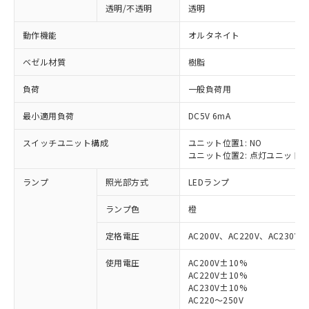
透明/不透明
透明
動作機能
オルタネイト
ベゼル材質
樹脂
負荷
一般負荷用
最小適用負荷
DC5V 6mA
スイッチユニット構成
ユニット位置1: NO
ユニット位置2: 点灯ユニット
ランプ
照光部方式
LEDランプ
ランプ色
橙
定格電圧
AC200V、AC220V、AC230V、
使用電圧
AC200V±10%
AC220V±10%
※1 対応状況
AC230V±10%
AC220～250V