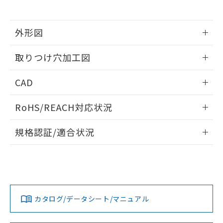
※当社の共同利用者とは、
"個人情報
51物質の非含有証明書（当社基準）
の共同利用に関して"
の「1.共同利
※本証明書は発行日時点で非含有を証明す
用者の範囲」に記載されている法人を
るもので、過去に遡って非含有を証明する
外形図
指します。
ものではありません。
情報更新：2026/05/21
また、RoHS指令のフタル酸エステル類４
取りつけ穴加工図
物質の対応では、対応完了までの期間は出
荷製品に未対応品が混在することから備考
情報更新：2026/05/21
CAD
欄に対応日を記載しておりました。
既に当社にて対応品への在庫切替を完了
ログイン/会員登録いただくと、CADデータをダウンロー
していることから、特段のことがない限
RoHS/REACH対応状況
ドすることができます。
り、2022年1月12日より割愛しておりま
す。
情報更新：2026/7/29
規格認証/適合状況
ログイン/会員登録
EU RoHS
注意事項・凡例
A22NL-BGA-TOA-P100-OEについての規格認証/適合状況に
ついては、「カスタマーサポートセンタ お客様相談室」また
は貴社担当オムロン営業員または販売店にお問い合わせくだ
対応状況
対応予定月
※1
※2
さい。
ダウンロードデータをご利用いただく前に、以下を必ずお読
みください。
カタログ/データシート/マニュアル
対応済み
ソフトウェアの使用条件
お問い合わせ