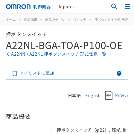
制御機器
Japan
ホーム
>
商品情報
>
商品カテゴリ
>
スイッチ
>
押ボタンスイッチ/表示灯
押ボタンスイッチ
A22NL-BGA-TOA-P100-OE
A22NN / A22NL 押ボタンスイッチ 形式仕様一覧
マイリストに追加
日本語
English
PDF出力
商品概要
押ボタンスイッチ（φ22）, 照光, 樹