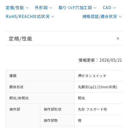
定格/性能
外形図
取りつけ穴加工図
CAD
RoHS/REACH対応状況
規格認証/適合状況
定格/性能
情報更新：2026/05/21
種類
押ボタンスイッチ
胴体形状
丸胴形(φ22/25mm共用)
照光/非照光
照光
操作部
操作部形状
丸形 フルガード形
操作部色
橙