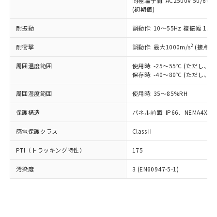
類(PBB) 1000ppm以下、ポリ臭化ジフェニルエーテル類
同極端子間: AC2500V 50/60
Cr(Ⅵ)(六価クロム) : 1000ppm、 PBBs(ポリ臭化ビフェ
とります。
了承ください。
(PBDE) 1000ppm以下、フタル酸ビス(2-エチルヘキシ
○
一定数以上の在庫あり
ニル類) : 1000ppm、 PBDEs(ポリ臭化ジフェニルエーテ
(初期値)
当社は規制貨物を破棄する場合は、完
ル) (DEHP)(別名：DOP) 1000ppm以下、フタル酸ブチ
正式な納期状況および標準価格はお客
ル類) : 1000ppm、
ルベンジル（BBP） 1000ppm以下、フタル酸ジブチル
全に破砕するなど、違法に輸出されな
DBP(フタル酸ジブチル) : 1000ppm、 DIBP(フタル酸ジ
様のお取引先、またはお客様担当のオ
耐振動
誤動作: 10～55Hz 複振幅 1.
（DBP） 1000ppm以下、フタル酸ジイソブチル
イソブチル) : 1000ppm、 BBP(フタル酸ブチルベンジ
△
一定数には満たないが在庫あり
いよう必要な手段を講じます。
ムロン制御機器販売店・当社販売員に
(DIBP) 1000ppm以下
ル) : 1000ppm、
当社は貴社製品を、核兵器、ミサイ
但し、RoHS指令で産業用監視および制御機器に対する
DEHP(フタル酸ビス(2-エチルヘキシル)) : 1000ppm
ご相談ください。
2
耐衝撃
誤動作: 最大1000m/s
(接点開
適用除外項目は除く。
ル、化学兵器、生物兵器またはその他
－
在庫なし(最新の在庫状況につ
オムロン制御機器販売店や当社販売拠
フタル酸エステル類の４物質については閾値を超える意
武器並びにこれらの製造装置等に一切
いては、お客様のお取引先、ま
周囲温度範囲
図的な使用がないことを確認しています。
使用時: -25～55℃ (ただし
点は「
販売ネットワーク
」をご確認
※2 環境保護使用期限
使用いたしません。
保存時: -40～80℃ (ただし
たはお客様担当のオムロン制御
ください。
当社は、貴社製品を第三者に販売する
機器販売店・当社販売員にご確
在庫状況および標準価格結果を当社の
※2 対応予定月
「ｅ」：有害物質（10物質）のすべてが基
周囲湿度範囲
使用時: 35～85%RH
場合は、上記1、2および3の内容を当
認ください)
事前の承諾なく第三者に漏洩または開
準値以下であることを示します。
該第三者に通知します。また当社は、
示しないようお願いします。
保護構造
パネル前面: IP66、NEMA4X, N
部品在庫の切り替え状況などにより、予定
「10」：通常の使用状況下において有害物
販売先および販売に係わる関係者が違
マイパーツ機能（部品リスト作成サー
空
受注生産機種、また在庫状況の
月が前後することがあります。
質が外部に漏えいし、環境に深刻な影響を
法に輸出するおそれがある場合は、取
ビス）をご利用いただくには、I-Web
白
情報を公開していない機種
感電保護クラス
Class II
及ぼさない年数を意味します。
り引きをいたしません。
メンバーズにご登録されている必要が
「－」：未確認です。当社販売部門へお問
あります。
PTI（トラッキング特性）
175
い合わせください。
お客様が当ウェブサイト上で当社にご
※3 非含有証明書ダウンロード
登録された部品リストについて、当社
汚染度
3 (EN60947-5-1)
および当社の共同利用者が、当社の製
下記の非含有証明書をダウンロードするこ
品・サービスに関するお客様との取
とができます。
合意する
キャンセル
引・商談に必要な範囲で利用すること
をご了承ください。
EU RoHS指令（10物質）の非含有証明書