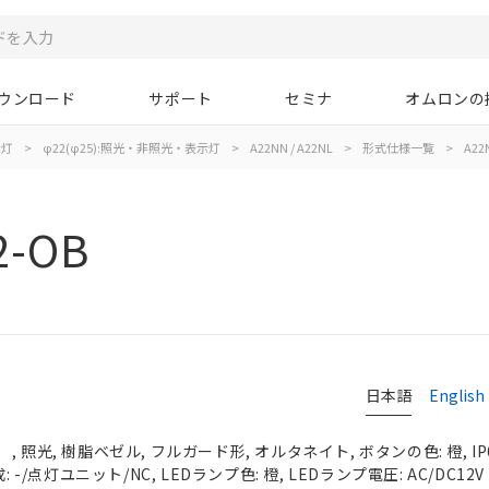
ウンロード
サポート
セミナ
オムロンの
示灯
>
φ22(φ25):照光・非照光・表示灯
>
A22NN / A22NL
>
形式仕様一覧
>
A22
2-OB
日本語
English
 照光, 樹脂ベゼル, フルガード形, オルタネイト, ボタンの色: 橙, IP
 -/点灯ユニット/NC, LEDランプ色: 橙, LEDランプ電圧: AC/DC12V