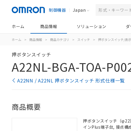
制御機器
Japan
ホーム
商品情報
ソリューション
ダ
ホーム
>
商品情報
>
商品カテゴリ
>
スイッチ
>
押ボタンスイッチ/表
押ボタンスイッチ
A22NL-BGA-TOA-P00
A22NN / A22NL 押ボタンスイッチ 形式仕様一覧
商品概要
押ボタンスイッチ（φ22）,
インPlus端子台, 接点構成: