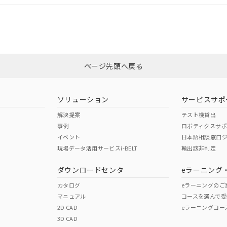
合状況については、「カスタマーサポートセンタ お客様相談室」または貴社
みください。
非含有証明書
※3
ページ先頭へ戻る
ダウンロードはこちら
ソリューション
サービスサポ
解決提案
テスト機貸出
事例
ロボティクスサ
イベント
日本語相談窓口
現場データ活用サービスi-BELT
輸出該非判定
I)
PBBs
PBDEs
DBP
ダウンロードセンタ
eラーニング
カタログ
eラーニングのご
マニュアル
コースを選んで受
O
O
O
2D CAD
eラーニングコー
3D CAD