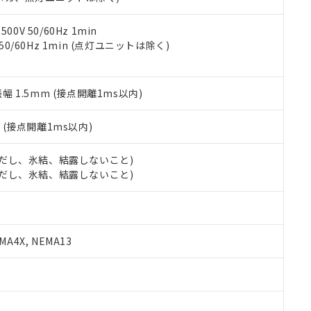
令のフタル酸エステル類４物質の対応では、対応完了までの期間は出
備考欄に対応日を記載しておりました。
品への在庫切替を完了していることから、特段のことがない限り、20
0V 50/60Hz 1min
す。
 50/60Hz 1min (点灯ユニットは除く)
振幅 1.5mm (接点開離1ms以内)
2
(接点開離1ms以内)
 (ただし、氷結、結露しないこと)
 (ただし、氷結、結露しないこと)
A4X, NEMA13