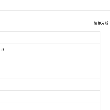
情報更新：2
用)