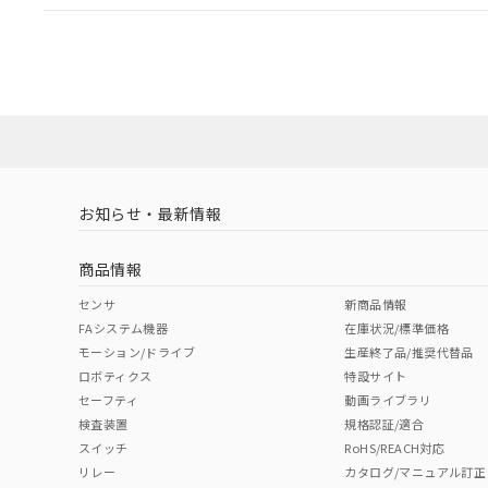
EU RoHS
注意事項・凡例
A22NL-BGA-TOA-P002-OBについての規格認証/適
業員または販売店にお問い合わせください。
ダウンロードデータをご利用いただく前に、以下を必ずお読
対応状況
対応予定月
※1
※2
ソフトウェアの使用条件
対応済み
お知らせ・最新情報
中国 RoHS
注意事項・凡例
商品情報
中国 RoHS表
※1 ※2
センサ
新商品情報
FAシステム機器
在庫状況/標準価格
Pb
Hg
Cd
Cr(V
モーション/ドライブ
生産終了品/推奨代替品
ロボティクス
特設サイト
セーフティ
動画ライブラリ
検査装置
規格認証/適合
X
O
O
O
スイッチ
RoHS/REACH対応
リレー
カタログ/マニュアル訂正