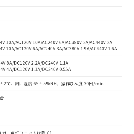
材料含有率が中国RoHSの基準値を超えていることを示します。
、当社制御機器事業取扱商品の当社在庫状況および標準価格(税抜)
ら貴社製品のうち、外国為替および外国貿易法に定める商品（以下｢
質）：
す。当社販売部門へお問い合わせください。
 水銀(Hg) 1000ppm以下、 カドミウム(Cd) 100ppm以下、
たは国外への提供する場合は、日本国政府の輸出許可(または役務取
000ppm以下、ポリ臭化ビフェニル類(PBB) 1000ppm以下、ポリ臭化ジフェニルエーテル類(P
事業取扱商品の中には、本サービスの対象外となる商品もあること
手続きをとります。
キシル) (DEHP)(別名：DOP) 1000ppm以下、フタル酸ブチルベンジル（BBP） 100
(GB/T26572)：
以下、フタル酸ジイソブチル (DIBP) 1000ppm以下
び標準価格照会結果は、記載している更新日時点での社内データに
物を破棄する場合は、完全に破砕するなど、違法に輸出されないよ
(水銀) : 1000ppm、 Cd(カドミウム) : 100ppm、
業用監視および制御機器に対する適用除外項目は除く。
覧された時点での実際の在庫および標準価格とは異なる場合がある
1000ppm、 PBBs(ポリ臭化ビフェニル類) : 1000ppm、 PBDEs(ポリ臭化ジフェニルエーテル類
物質については閾値を超える意図的な使用がないことを確認しています。
上の在庫あり
 1000ppm、 DIBP(フタル酸ジイソブチル) : 1000ppm、 BBP(フタル酸ブチルベンジル) :
品を、核兵器、ミサイル、化学兵器、生物兵器またはその他武器並
V 10A/AC120V 10A/AC240V 6A/AC380V 2A/AC440V 2A
チルヘキシル)) : 1000ppm
況および標準価格はお客様のお取引先、またはお客様担当のオムロ
用いたしません。
 10A/AC120V 6A/AC240V 3A/AC380V 1.9A/AC440V 1.6A
ご相談ください。
は満たないが在庫あり
製品を第三者に販売する場合は、上記1、2および3の内容を当該第
機器販売店や当社販売拠点は「
販売ネットワーク
」をご確認くだ
販売先および販売に係わる関係者が違法に輸出するおそれがある場
用期限
V 8A/DC120V 2.2A/DC240V 1.1A
び標準価格結果を当社の事前の承諾なく第三者に漏洩または開示し
え状況などにより、予定月が前後することがあります。
(最新の在庫状況については、お客様のお取引先、またはお客様担当
V 4A/DC120V 1.1A/DC240V 0.55A
（10物質）のすべてが基準値以下であることを示します。
店・当社販売員にご確認ください)
能（部品リスト作成サービス）をご利用いただくには、I-Webメン
使用状況下において有害物質が外部に漏えいし、環境に深刻な影響を
あります。
0±2℃、周囲湿度 65±5%RH、操作ひん度 30回/min
機種、また在庫状況の情報を公開していない機種
ェブサイト上で当社にご登録された部品リストについて、当社およ
書ダウンロード
す。当社販売部門へお問い合わせください。
品・サービスに関するお客様との取引・商談に必要な範囲で利用す
合意する
キャンセル
子台
書をダウンロードすることができます。
利用者とは、
"個人情報の共同利用に関して"
の「1.共同利用者の
します。
10物質）の非含有証明書
明書（当社基準）
日時点で非含有を証明するもので、過去に遡って非含有を証明するも
00Vメガ、点灯ユニットは除く)