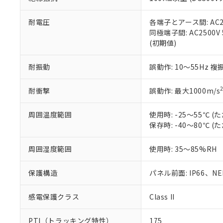
また、RoHS指
混在することから
既に当社にて対応
耐電圧
各端子とアース間: AC250
り割愛しておりま
同極端子間: AC2500V
(初期値)
耐振動
誤動作: 10～55Hz 複
耐衝撃
誤動作: 最大1000m/s
周囲温度範囲
使用時: -25～55℃
保存時: -40～80℃
周囲湿度範囲
使用時: 35～85%RH
保護構造
パネル前面: IP66、NEM
感電保護クラス
Class II
PTI（トラッキング特性）
175