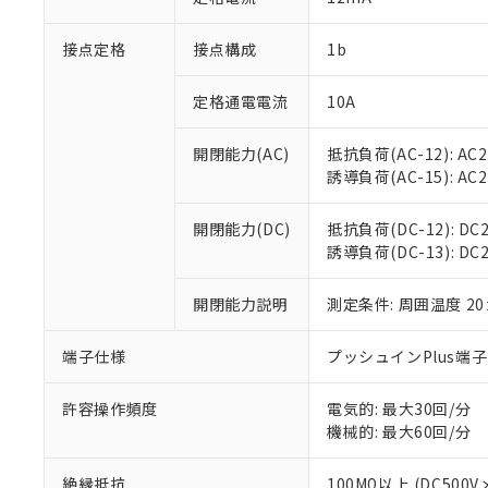
「×」：最大均質
本サービスは
当社は、これ
*EU RoHS指令（10物
「－」：未確認で
鉛(Pb) 1000ppm以下、
接点定格
接点構成
1b
くものです。
う）を輸出ま
記
説明
六価クロム(Cr(Ⅵ)) 1
当社制御機器
などの必要な
フタル酸ビス(2-エチルヘ
号
*中国RoHS10物質の基準値 
ル（DBP） 1000ppm
在庫状況およ
当社は規制貨
定格通電電流
10A
Pb(鉛) :1000ppm、 Hg
但し、RoHS指令で産
のであり、閲
ます。
Cr(Ⅵ)(六価クロム) : 
フタル酸エステル類の４
○
一定数以
DBP(フタル酸ジブチル) :
い。
当社は貴社製
開閉能力(AC)
抵抗負荷(AC-12): AC24
DEHP(フタル酸ビス(2-エ
正式な納期状
置等に一切使
誘導負荷(AC-15): AC24V
当社販売員に
※2 対応予定月
△
一定数に
当社は、貴社
オムロン制御
また当社は、
※2 環境保護使
開閉能力(DC)
抵抗負荷(DC-12): DC24
在庫状況およ
部品在庫の切り替
たしません。
－
在庫なし
誘導負荷(DC-13): DC24
す。
「ｅ」：有害物質
機器販売
マイパーツ機
「10」：通常の
ている必要が
開閉能力説明
測定条件: 周囲温度 2
味します。
空
受注生産
お客様が当ウ
※3 非含有証明
「－」：未確認で
白
が、当社の製
端子仕様
プッシュインPlus端
さい。
下記の非含有証明
※当社の共同
許容操作頻度
電気的: 最大30回/分
いる法人を指
EU RoHS指令（
機械的: 最大60回/分
51物質の非含有証
※本証明書は発行
絶縁抵抗
100MΩ以上 (DC5