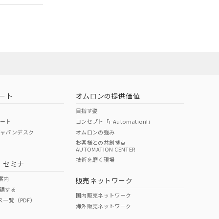
担当オムロン営
お問い合わせ
ート
オムロンの提供価値
目指す姿
ポート
コンセプト「i-Automation!」
ジャパンデスク
オムロンの強み
お客様との共創拠点
AUTOMATION CENTER
DIBP
BBP
DEHP
環境保護
技術を磨く現場
・セミナ
使用期限
案内
販売ネットワーク
講する
O
O
O
10
国内販売ネットワーク
ス一覧（PDF）
海外販売ネットワーク