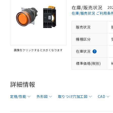
在庫/販売状況
20
在庫/販売状況 ご利用条
販売状況
機種区分
画像をクリックすると大きくなります
在庫状況
標準価格(税別)
詳細情報
定格/性能
外形図
取りつけ穴加工図
CAD