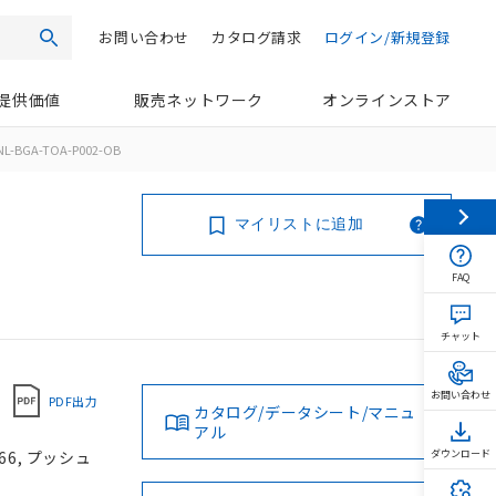
お問い合わせ
カタログ請求
ログイン/新規登録
検索
提供価値
販売ネットワーク
オンラインストア
NL-BGA-TOA-P002-OB
マイリストに追加
FAQ
チャット
お問い合わせ
PDF出力
カタログ/データシート/マニュ
アル
66, プッシュ
ダウンロード