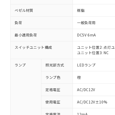
ベゼル材質
樹脂
負荷
一般負荷用
最小適用負荷
DC5V 6mA
スイッチユニット構成
ユニット位置2: 点灯
ユニット位置3: NC
ランプ
照光部方式
LEDランプ
※1 対応状況
ランプ色
橙
対応済み：EU
対応予定：EU R
対応予定なし：EU
定格電圧
AC/DC12V
調査・確認中：EU
ご利用条件
非該当品：ライセ
使用電圧
AC/DC12V±10%
※1 中国RoHS
仕入先様の事情に
があります。
以下の条件をお読
定格電流
12mA
「○」：最大均質