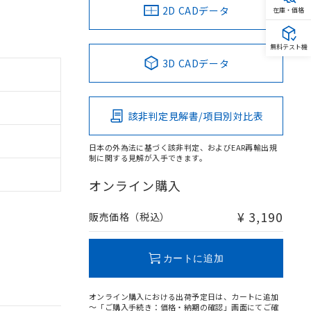
2D CADデータ
在庫・価格
無料テスト機
3D CADデータ
該非判定見解書/項目別対比表
日本の外為法に基づく該非判定、およびEAR再輸出規
制に関する見解が入手できます。
オンライン購入
¥ 3,190
販売価格（税込）
カートに追加
オンライン購入における出荷予定日は、カートに追加
～「ご購入手続き：価格・納期の確認」画面にてご確