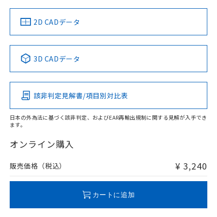
（イギリス
（ノルウェー
（フランス
（韓国
船舶規格）
船舶規格）
船舶規格）
船舶規格
中国 RoHS
注意事項・凡例
2D CADデータ
No
No
No
No
中国 RoHS表
※1 ※2
3D CADデータ
この製品の規格認証/適合状況ページへ
Pb
Hg
Cd
Cr(VI)
その他の認証はこちらのページからご検索ください
該非判定見解書/項目別対比表
O
O
O
O
日本の外為法に基づく該非判定、およびEAR再輸出規制に関する見解が入手でき
ます。
"対応済み"や非含有の記載がされた商品であっても、流通
在庫等で未対応品が混在する可能性があります。
オンライン購入
非含有品が必要な際は、弊社営業部門もしくは販売店へお
問い合わせください。
¥ 3,240
販売価格（税込）
この製品のRoHS/REACH対応状況ページへ
カートに追加