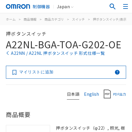
制御機器
Japan
ホーム
>
商品情報
>
商品カテゴリ
>
スイッチ
>
押ボタンスイッチ/表示灯
押ボタンスイッチ
A22NL-BGA-TOA-G202-OE
A22NN / A22NL 押ボタンスイッチ 形式仕様一覧
マイリストに追加
日本語
English
PDF出力
商品概要
押ボタンスイッチ（φ22）, 照光, 樹