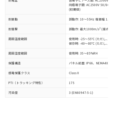
準価格とは異なる場合があることをご
耐電圧
各端子とアース間: AC2500V 50/
類(PBB) 1000ppm以下、ポリ臭化ジフェニルエーテル類
Cr(Ⅵ)(六価クロム) : 1000ppm、 PBBs(ポリ臭化ビフェ
とります。
同極端子間: AC2500V 50/60
了承ください。
(PBDE) 1000ppm以下、フタル酸ビス(2-エチルヘキシ
○
一定数以上の在庫あり
ニル類) : 1000ppm、 PBDEs(ポリ臭化ジフェニルエーテ
当社は規制貨物を破棄する場合は、完
(初期値)
ル) (DEHP)(別名：DOP) 1000ppm以下、フタル酸ブチ
正式な納期状況および標準価格はお客
ル類) : 1000ppm、
ルベンジル（BBP） 1000ppm以下、フタル酸ジブチル
全に破砕するなど、違法に輸出されな
DBP(フタル酸ジブチル) : 1000ppm、 DIBP(フタル酸ジ
様のお取引先、またはお客様担当のオ
（DBP） 1000ppm以下、フタル酸ジイソブチル
イソブチル) : 1000ppm、 BBP(フタル酸ブチルベンジ
△
一定数には満たないが在庫あり
耐振動
誤動作: 10～55Hz 複振幅 1.
いよう必要な手段を講じます。
ムロン制御機器販売店・当社販売員に
(DIBP) 1000ppm以下
ル) : 1000ppm、
当社は貴社製品を、核兵器、ミサイ
但し、RoHS指令で産業用監視および制御機器に対する
DEHP(フタル酸ビス(2-エチルヘキシル)) : 1000ppm
ご相談ください。
2
耐衝撃
適用除外項目は除く。
誤動作: 最大1000m/s
(接点開
ル、化学兵器、生物兵器またはその他
－
在庫なし(最新の在庫状況につ
オムロン制御機器販売店や当社販売拠
フタル酸エステル類の４物質については閾値を超える意
武器並びにこれらの製造装置等に一切
いては、お客様のお取引先、ま
図的な使用がないことを確認しています。
点は「
販売ネットワーク
」をご確認
周囲温度範囲
使用時: -25～55℃ (ただし
※2 環境保護使用期限
使用いたしません。
たはお客様担当のオムロン制御
ください。
保存時: -40～80℃ (ただし
当社は、貴社製品を第三者に販売する
機器販売店・当社販売員にご確
在庫状況および標準価格結果を当社の
※2 対応予定月
「ｅ」：有害物質（10物質）のすべてが基
場合は、上記1、2および3の内容を当
認ください)
事前の承諾なく第三者に漏洩または開
周囲湿度範囲
使用時: 35～85%RH
準値以下であることを示します。
該第三者に通知します。また当社は、
示しないようお願いします。
部品在庫の切り替え状況などにより、予定
「10」：通常の使用状況下において有害物
販売先および販売に係わる関係者が違
保護構造
パネル前面: IP66、NEMA4X, N
マイパーツ機能（部品リスト作成サー
空
受注生産機種、また在庫状況の
月が前後することがあります。
質が外部に漏えいし、環境に深刻な影響を
法に輸出するおそれがある場合は、取
ビス）をご利用いただくには、I-Web
白
情報を公開していない機種
及ぼさない年数を意味します。
り引きをいたしません。
感電保護クラス
Class II
メンバーズにご登録されている必要が
「－」：未確認です。当社販売部門へお問
あります。
い合わせください。
PTI（トラッキング特性）
175
お客様が当ウェブサイト上で当社にご
※3 非含有証明書ダウンロード
登録された部品リストについて、当社
汚染度
3 (EN60947-5-1)
および当社の共同利用者が、当社の製
下記の非含有証明書をダウンロードするこ
品・サービスに関するお客様との取
とができます。
合意する
キャンセル
引・商談に必要な範囲で利用すること
をご了承ください。