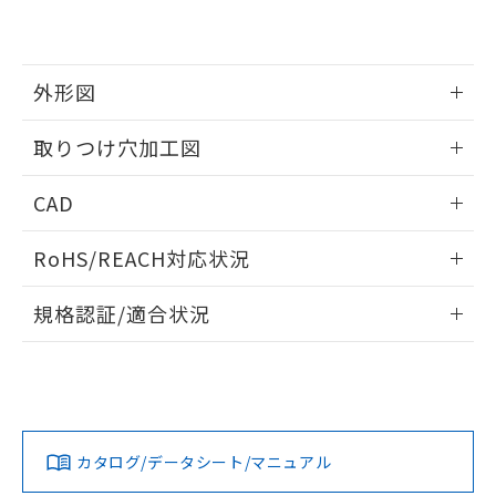
EU RoHS指令（10物質）の非含有証明書
※当社の共同利用者とは、
"個人情報
51物質の非含有証明書（当社基準）
の共同利用に関して"
の「1.共同利
※本証明書は発行日時点で非含有を証明す
用者の範囲」に記載されている法人を
るもので、過去に遡って非含有を証明する
指します。
外形図
ものではありません。
また、RoHS指令のフタル酸エステル類４
情報更新：2026/05/21
取りつけ穴加工図
物質の対応では、対応完了までの期間は出
荷製品に未対応品が混在することから備考
情報更新：2026/05/21
欄に対応日を記載しておりました。
CAD
既に当社にて対応品への在庫切替を完了
していることから、特段のことがない限
ログイン/会員登録いただくと、CADデータをダウンロー
RoHS/REACH対応状況
り、2022年1月12日より割愛しておりま
ドすることができます。
す。
情報更新：2026/7/29
規格認証/適合状況
ログイン/会員登録
EU RoHS
注意事項・凡例
UL認証
CSA認証
CEマーキング
Yes
Yes
Yes
対応状況
対応予定月
※1
※2
ダウンロードデータをご利用いただく前に、以下を必ずお読
みください。
カタログ/データシート/マニュアル
対応済み
ソフトウェアの使用条件
LR型式承認
DNV型式承認
BV型式承認
KR型式承