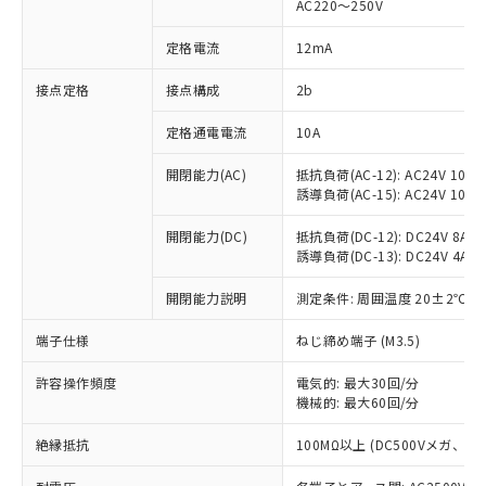
AC220～250V
対応済み：EU RoHS指令（10物質）の
非含有に対応した製品が提供可能な商品で
定格電流
12mA
す。
対応予定：EU RoHS指令（10物質）の非含
接点定格
接点構成
2b
ご利用条件
有に対応した製品に切り替える予定のある
定格通電電流
10A
商品です。
対応予定なし：EU RoHS指令（10物質）の
以下の条件をお読みいただき、同意のうえ
開閉能力(AC)
抵抗負荷(AC-12): AC24V 10A/A
非含有に非対応の商品で、対応品を出す予
誘導負荷(AC-15): AC24V 10A/AC
ご利用ください。
定はありません。
調査・確認中：EU RoHS指令（10物質）の
本サービスは、当社制御機器事業取扱
開閉能力(DC)
抵抗負荷(DC-12): DC24V 8A/DC
※1 中国RoHS○×表
非含有の対応状況を調査中または確認中の
誘導負荷(DC-13): DC24V 4A/DC
商品の当社在庫状況および標準価格
商品です。
(税抜)を提供させていただくもので
「○」：最大均質材料含有率が中国RoHSの
非該当品：ライセンス料など無形物で、有
開閉能力説明
測定条件: 周囲温度 20±2℃、
す。
基準値以下であることを示します。
害物質有無と関係のない商品です。
当社制御機器事業取扱商品の中には、
「×」：最大均質材料含有率が中国RoHSの
仕入先様の事情により、非含有部品として
端子仕様
ねじ締め端子 (M3.5)
本サービスの対象外となる商品もある
基準値を超えていることを示します。
いたものが、含有品と判明した場合などや
当社は、これら貴社製品のうち、外国
ことをご了承ください。
「－」：未確認です。当社販売部門へお問
許容操作頻度
電気的: 最大30回/分
むを得ず変更することがあります。
為替および外国貿易法に定める商品
在庫状況および標準価格照会結果は、
機械的: 最大60回/分
い合わせください。
（以下｢規制貨物等」という）を輸出
記載している更新日時点での社内デー
*EU RoHS指令（10物質）：
または国外への提供する場合は、日本
記
タに基づき作成されるものであり、閲
説明
絶縁抵抗
100MΩ以上 (DC500Vメガ、
鉛(Pb) 1000ppm以下、 水銀(Hg) 1000ppm以下、 カド
*中国RoHS10物質の基準値 (GB/T26572)：
国政府の輸出許可(または役務取引許
号
覧された時点での実際の在庫および標
ミウム(Cd) 100ppm以下、
Pb(鉛) :1000ppm、 Hg(水銀) : 1000ppm、 Cd(カドミウ
可)を取得するなどの必要な手続きを
六価クロム(Cr(Ⅵ)) 1000ppm以下、ポリ臭化ビフェニル
ム) : 100ppm、