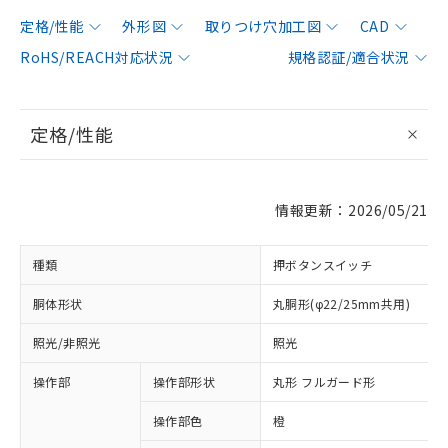
定格/性能
外形図
取りつけ穴加工図
CAD
RoHS/REACH対応状況
規格認証/適合状況
定格/性能
情報更新：2026/05/21
種類
押ボタンスイッチ
胴体形状
丸胴形(φ22/25mm共用)
照光/非照光
照光
操作部
操作部形状
丸形 フルガード形
操作部色
橙