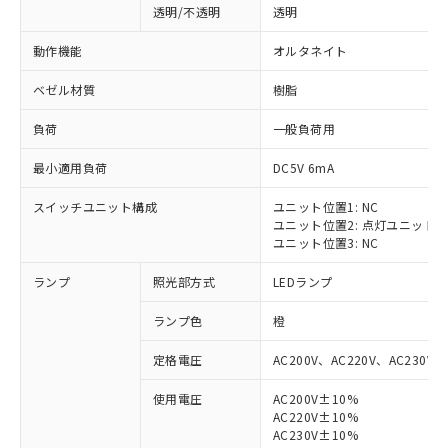
透明/不透明
透明
動作機能
オルタネイト
ベゼル材質
樹脂
負荷
一般負荷用
最小適用負荷
DC5V 6mA
スイッチユニット構成
ユニット位置1: NC
ユニット位置2: 点灯ユニット
ユニット位置3: NC
ランプ
照光部方式
LEDランプ
ランプ色
橙
定格電圧
AC200V、AC220V、AC230V、
使用電圧
AC200V±10%
AC220V±10%
※1 対応状況
AC230V±10%