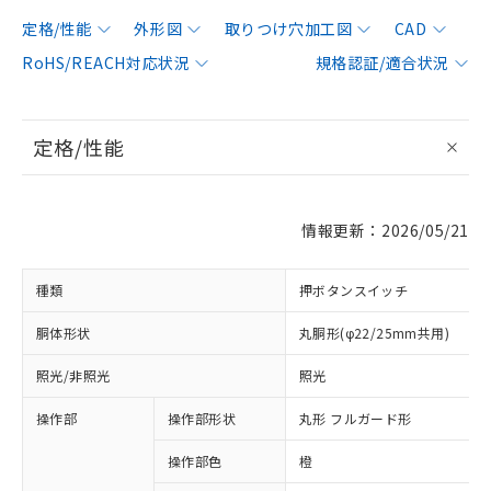
定格/性能
外形図
取りつけ穴加工図
CAD
RoHS/REACH対応状況
規格認証/適合状況
定格/性能
情報更新：2026/05/21
種類
押ボタンスイッチ
胴体形状
丸胴形(φ22/25mm共用)
照光/非照光
照光
操作部
操作部形状
丸形 フルガード形
操作部色
橙