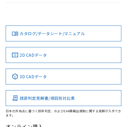
ログイン/会員登録
EU RoHS
注意事項・凡例
UL認証
CSA認証
CEマーキング
Yes
Yes
Yes
対応状況
対応予定月
※1
※2
ダウンロードデータをご利用いただく前に、以下を必ずお読
みください。
カタログ/データシート/マニュアル
対応済み
ソフトウェアの使用条件
LR型式承認
DNV型式承認
BV型式承認
KR型式承
（イギリス
（ノルウェー
（フランス
（韓国
船舶規格）
船舶規格）
船舶規格）
船舶規格
中国 RoHS
注意事項・凡例
2D CADデータ
No
No
No
No
中国 RoHS表
※1 ※2
3D CADデータ
この製品の規格認証/適合状況ページへ
Pb
Hg
Cd
Cr(VI)
その他の認証はこちらのページからご検索ください
該非判定見解書/項目別対比表
X
O
O
O
日本の外為法に基づく該非判定、およびEAR再輸出規制に関する見解が入手でき
ます。
"対応済み"や非含有の記載がされた商品であっても、流通
在庫等で未対応品が混在する可能性があります。
オンライン購入