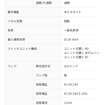
透明/不透明
透明
動作機能
オルタネイト
ベゼル材質
樹脂
負荷
一般負荷用
最小適用負荷
DC5V 6mA
スイッチユニット構成
ユニット位置1: NO
ユニット位置2: 点灯ユニット
ユニット位置3: NC
ランプ
照光部方式
LEDランプ
ランプ色
橙
定格電圧
AC/DC24V
使用電圧
AC/DC24V±10%
定格電流
12mA