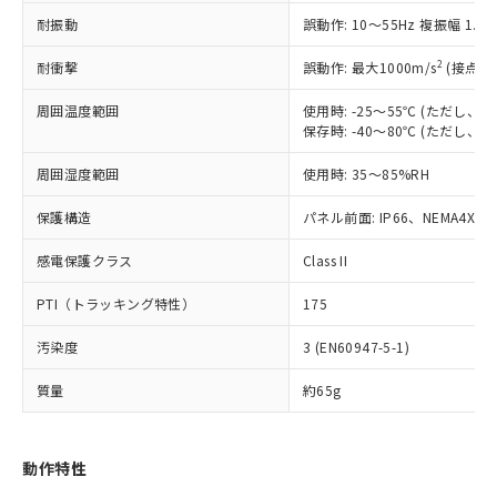
（以下｢規制貨物等」という）を輸出
記載している更新日時点での社内デー
耐振動
誤動作: 10～55Hz 複振幅 1.
*EU RoHS指令（10物質）：
または国外への提供する場合は、日本
記
タに基づき作成されるものであり、閲
説明
鉛(Pb) 1000ppm以下、 水銀(Hg) 1000ppm以下、 カド
*中国RoHS10物質の基準値 (GB/T26572)：
国政府の輸出許可(または役務取引許
号
覧された時点での実際の在庫および標
ミウム(Cd) 100ppm以下、
Pb(鉛) :1000ppm、 Hg(水銀) : 1000ppm、 Cd(カドミウ
2
耐衝撃
誤動作: 最大1000m/s
(接点開
可)を取得するなどの必要な手続きを
六価クロム(Cr(Ⅵ)) 1000ppm以下、ポリ臭化ビフェニル
ム) : 100ppm、
準価格とは異なる場合があることをご
類(PBB) 1000ppm以下、ポリ臭化ジフェニルエーテル類
Cr(Ⅵ)(六価クロム) : 1000ppm、 PBBs(ポリ臭化ビフェ
とります。
了承ください。
(PBDE) 1000ppm以下、フタル酸ビス(2-エチルヘキシ
周囲温度範囲
使用時: -25～55℃ (ただし
○
一定数以上の在庫あり
ニル類) : 1000ppm、 PBDEs(ポリ臭化ジフェニルエーテ
当社は規制貨物を破棄する場合は、完
ル) (DEHP)(別名：DOP) 1000ppm以下、フタル酸ブチ
正式な納期状況および標準価格はお客
ル類) : 1000ppm、
保存時: -40～80℃ (ただし
ルベンジル（BBP） 1000ppm以下、フタル酸ジブチル
全に破砕するなど、違法に輸出されな
DBP(フタル酸ジブチル) : 1000ppm、 DIBP(フタル酸ジ
様のお取引先、またはお客様担当のオ
（DBP） 1000ppm以下、フタル酸ジイソブチル
イソブチル) : 1000ppm、 BBP(フタル酸ブチルベンジ
△
一定数には満たないが在庫あり
いよう必要な手段を講じます。
周囲湿度範囲
使用時: 35～85%RH
ムロン制御機器販売店・当社販売員に
(DIBP) 1000ppm以下
ル) : 1000ppm、
当社は貴社製品を、核兵器、ミサイ
但し、RoHS指令で産業用監視および制御機器に対する
DEHP(フタル酸ビス(2-エチルヘキシル)) : 1000ppm
ご相談ください。
適用除外項目は除く。
ル、化学兵器、生物兵器またはその他
保護構造
パネル前面: IP66、NEMA4X, N
－
在庫なし(最新の在庫状況につ
オムロン制御機器販売店や当社販売拠
フタル酸エステル類の４物質については閾値を超える意
武器並びにこれらの製造装置等に一切
いては、お客様のお取引先、ま
図的な使用がないことを確認しています。
点は「
販売ネットワーク
」をご確認
※2 環境保護使用期限
感電保護クラス
Class II
使用いたしません。
たはお客様担当のオムロン制御
ください。
当社は、貴社製品を第三者に販売する
機器販売店・当社販売員にご確
在庫状況および標準価格結果を当社の
PTI（トラッキング特性）
175
※2 対応予定月
「ｅ」：有害物質（10物質）のすべてが基
場合は、上記1、2および3の内容を当
認ください)
事前の承諾なく第三者に漏洩または開
準値以下であることを示します。
該第三者に通知します。また当社は、
示しないようお願いします。
汚染度
3 (EN60947-5-1)
部品在庫の切り替え状況などにより、予定
「10」：通常の使用状況下において有害物
販売先および販売に係わる関係者が違
マイパーツ機能（部品リスト作成サー
空
受注生産機種、また在庫状況の
月が前後することがあります。
質が外部に漏えいし、環境に深刻な影響を
法に輸出するおそれがある場合は、取
ビス）をご利用いただくには、I-Web
白
情報を公開していない機種
質量
約65g
及ぼさない年数を意味します。
り引きをいたしません。
メンバーズにご登録されている必要が
「－」：未確認です。当社販売部門へお問
あります。
い合わせください。
お客様が当ウェブサイト上で当社にご
動作特性
※3 非含有証明書ダウンロード
登録された部品リストについて、当社