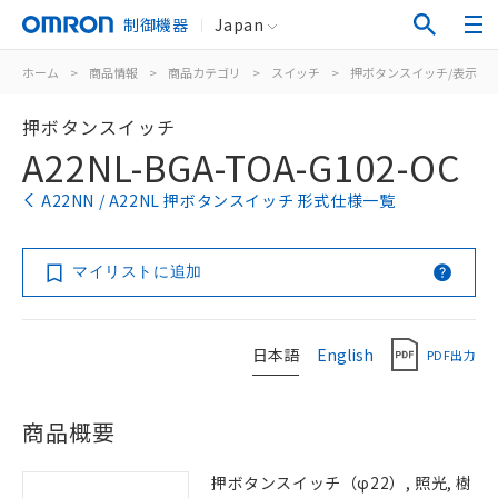
制御機器
Japan
ホーム
>
商品情報
>
商品カテゴリ
>
スイッチ
>
押ボタンスイッチ/表示灯
押ボタンスイッチ
A22NL-BGA-TOA-G102-OC
A22NN / A22NL 押ボタンスイッチ 形式仕様一覧
マイリストに追加
日本語
English
PDF出力
商品概要
押ボタンスイッチ（φ22）, 照光, 樹