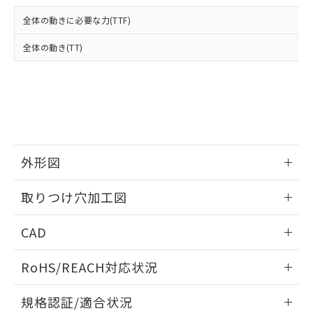
および当社の共同利用者が、当社の製
下記の非含有証明書をダウンロードするこ
品・サービスに関するお客様との取
全体の動きに必要な力(TTF)
とができます。
合意する
キャンセル
引・商談に必要な範囲で利用すること
をご了承ください。
全体の動き(TT)
EU RoHS指令（10物質）の非含有証明書
※当社の共同利用者とは、
"個人情報
51物質の非含有証明書（当社基準）
の共同利用に関して"
の「1.共同利
※本証明書は発行日時点で非含有を証明す
用者の範囲」に記載されている法人を
るもので、過去に遡って非含有を証明する
指します。
ものではありません。
また、RoHS指令のフタル酸エステル類４
物質の対応では、対応完了までの期間は出
荷製品に未対応品が混在することから備考
外形図
欄に対応日を記載しておりました。
情報更新：2026/05/21
既に当社にて対応品への在庫切替を完了
取りつけ穴加工図
していることから、特段のことがない限
り、2022年1月12日より割愛しておりま
情報更新：2026/05/21
CAD
す。
ログイン/会員登録いただくと、CADデータをダウンロー
RoHS/REACH対応状況
ドすることができます。
情報更新：2026/7/29
規格認証/適合状況