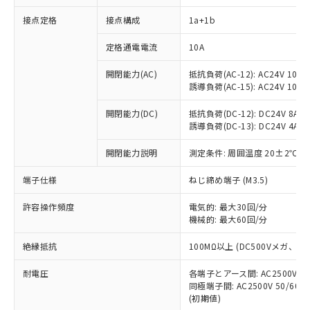
接点定格
接点構成
1a+1b
※1 対応状況
定格通電電流
10A
対応済み：EU RoHS指令（10物質）の
開閉能力(AC)
抵抗負荷(AC-12): AC24V 10A/A
非含有に対応した製品が提供可能な商品で
誘導負荷(AC-15): AC24V 10A/AC
す。
対応予定：EU RoHS指令（10物質）の非含
開閉能力(DC)
抵抗負荷(DC-12): DC24V 8A/DC
ご利用条件
有に対応した製品に切り替える予定のある
誘導負荷(DC-13): DC24V 4A/DC
商品です。
対応予定なし：EU RoHS指令（10物質）の
開閉能力説明
測定条件: 周囲温度 20±2℃、
以下の条件をお読みいただき、同意のうえ
非含有に非対応の商品で、対応品を出す予
ご利用ください。
端子仕様
ねじ締め端子 (M3.5)
定はありません。
調査・確認中：EU RoHS指令（10物質）の
本サービスは、当社制御機器事業取扱
※1 中国RoHS○×表
許容操作頻度
電気的: 最大30回/分
非含有の対応状況を調査中または確認中の
商品の当社在庫状況および標準価格
機械的: 最大60回/分
商品です。
(税抜)を提供させていただくもので
「○」：最大均質材料含有率が中国RoHSの
非該当品：ライセンス料など無形物で、有
す。
絶縁抵抗
100MΩ以上 (DC500Vメガ、
基準値以下であることを示します。
害物質有無と関係のない商品です。
当社制御機器事業取扱商品の中には、
「×」：最大均質材料含有率が中国RoHSの
仕入先様の事情により、非含有部品として
耐電圧
各端子とアース間: AC2500V 50/
本サービスの対象外となる商品もある
基準値を超えていることを示します。
いたものが、含有品と判明した場合などや
当社は、これら貴社製品のうち、外国
同極端子間: AC2500V 50/60
ことをご了承ください。
「－」：未確認です。当社販売部門へお問
むを得ず変更することがあります。
(初期値)
為替および外国貿易法に定める商品
在庫状況および標準価格照会結果は、
い合わせください。