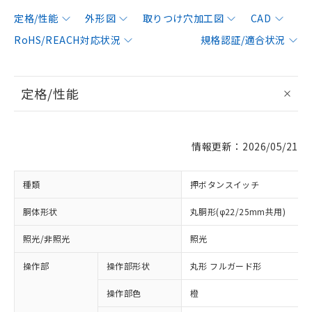
定格/性能
外形図
取りつけ穴加工図
CAD
RoHS/REACH対応状況
規格認証/適合状況
定格/性能
情報更新：2026/05/21
種類
押ボタンスイッチ
胴体形状
丸胴形(φ22/25mm共用)
照光/非照光
照光
操作部
操作部形状
丸形 フルガード形
操作部色
橙