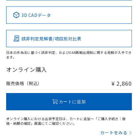
No
No
No
No
中国 RoHS表
※1 ※2
3D CADデータ
この製品の規格認証/適合状況ページへ
Pb
Hg
Cd
Cr(VI)
その他の認証はこちらのページからご検索ください
該非判定見解書/項目別対比表
X
O
O
O
日本の外為法に基づく該非判定、およびEAR再輸出規制に関する見解が入手でき
ます。
"対応済み"や非含有の記載がされた商品であっても、流通
在庫等で未対応品が混在する可能性があります。
オンライン購入
非含有品が必要な際は、弊社営業部門もしくは販売店へお
問い合わせください。
¥ 2,860
販売価格（税込）
この製品のRoHS/REACH対応状況ページへ
カートに追加
オンライン購入における出荷予定日は、カートに追加～「ご購入手続き：価
格・納期の確認」画面にてご確認ください。
カートをみる