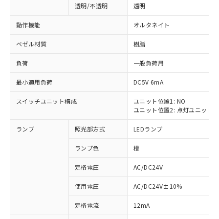
透明/不透明
透明
動作機能
オルタネイト
ベゼル材質
樹脂
負荷
一般負荷用
最小適用負荷
DC5V 6mA
スイッチユニット構成
ユニット位置1: NO
ユニット位置2: 点灯ユニット
ランプ
照光部方式
LEDランプ
ランプ色
橙
定格電圧
AC/DC24V
使用電圧
AC/DC24V±10%
※1 対応状況
定格電流
12mA
対応済み：EU RoHS指令（10物質）の