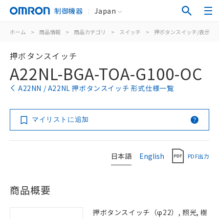
制御機器
Japan
ホーム
>
商品情報
>
商品カテゴリ
>
スイッチ
>
押ボタンスイッチ/表示灯
押ボタンスイッチ
A22NL-BGA-TOA-G100-OC
A22NN / A22NL 押ボタンスイッチ 形式仕様一覧
マイリストに追加
日本語
English
PDF出力
商品概要
押ボタンスイッチ（φ22）, 照光, 樹