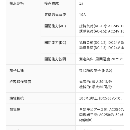
非含有に対応した製品が提供可能な商品で
接点定格
接点構成
1a
す。
対応予定：EU RoHS指令（10物質）の非含
定格通電電流
10A
ご利用条件
有に対応した製品に切り替える予定のある
商品です。
開閉能力(AC)
抵抗負荷(AC-12): AC24V 10A/A
誘導負荷(AC-15): AC24V 10A/AC
対応予定なし：EU RoHS指令（10物質）の
以下の条件をお読みいただき、同意のうえ
非含有に非対応の商品で、対応品を出す予
ご利用ください。
開閉能力(DC)
抵抗負荷(DC-12): DC24V 8A/DC
定はありません。
誘導負荷(DC-13): DC24V 4A/DC
調査・確認中：EU RoHS指令（10物質）の
本サービスは、当社制御機器事業取扱
※1 中国RoHS○×表
非含有の対応状況を調査中または確認中の
商品の当社在庫状況および標準価格
開閉能力説明
測定条件: 周囲温度 20±2℃、
商品です。
(税抜)を提供させていただくもので
「○」：最大均質材料含有率が中国RoHSの
非該当品：ライセンス料など無形物で、有
端子仕様
ねじ締め端子 (M3.5)
す。
基準値以下であることを示します。
害物質有無と関係のない商品です。
当社制御機器事業取扱商品の中には、
「×」：最大均質材料含有率が中国RoHSの
仕入先様の事情により、非含有部品として
許容操作頻度
電気的: 最大30回/分
本サービスの対象外となる商品もある
基準値を超えていることを示します。
いたものが、含有品と判明した場合などや
機械的: 最大60回/分
当社は、これら貴社製品のうち、外国
ことをご了承ください。
「－」：未確認です。当社販売部門へお問
むを得ず変更することがあります。
為替および外国貿易法に定める商品
在庫状況および標準価格照会結果は、
い合わせください。
絶縁抵抗
100MΩ以上 (DC500Vメガ、
（以下｢規制貨物等」という）を輸出
記載している更新日時点での社内デー
*EU RoHS指令（10物質）：
または国外への提供する場合は、日本
記
タに基づき作成されるものであり、閲
説明
耐電圧
鉛(Pb) 1000ppm以下、 水銀(Hg) 1000ppm以下、 カド
各端子とアース間: AC2500V 50/
*中国RoHS10物質の基準値 (GB/T26572)：
国政府の輸出許可(または役務取引許
号
覧された時点での実際の在庫および標
ミウム(Cd) 100ppm以下、
Pb(鉛) :1000ppm、 Hg(水銀) : 1000ppm、 Cd(カドミウ
同極端子間: AC2500V 50/60
可)を取得するなどの必要な手続きを
六価クロム(Cr(Ⅵ)) 1000ppm以下、ポリ臭化ビフェニル
ム) : 100ppm、
準価格とは異なる場合があることをご
(初期値)
類(PBB) 1000ppm以下、ポリ臭化ジフェニルエーテル類
Cr(Ⅵ)(六価クロム) : 1000ppm、 PBBs(ポリ臭化ビフェ
とります。
了承ください。
(PBDE) 1000ppm以下、フタル酸ビス(2-エチルヘキシ
○
一定数以上の在庫あり
ニル類) : 1000ppm、 PBDEs(ポリ臭化ジフェニルエーテ