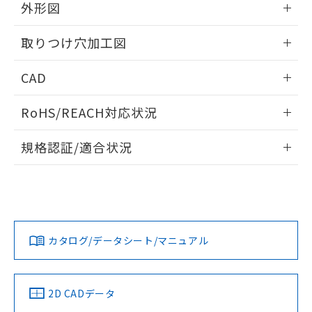
の共同利用に関して"
の「1.共同利
外形図
※本証明書は発行日時点で非含有を証明す
用者の範囲」に記載されている法人を
るもので、過去に遡って非含有を証明する
指します。
情報更新：2026/05/21
ものではありません。
取りつけ穴加工図
また、RoHS指令のフタル酸エステル類４
物質の対応では、対応完了までの期間は出
情報更新：2026/05/21
CAD
荷製品に未対応品が混在することから備考
欄に対応日を記載しておりました。
ログイン/会員登録いただくと、CADデータをダウンロー
RoHS/REACH対応状況
既に当社にて対応品への在庫切替を完了
ドすることができます。
していることから、特段のことがない限
情報更新：2026/7/29
り、2022年1月12日より割愛しておりま
規格認証/適合状況
す。
ログイン/会員登録
EU RoHS
注意事項・凡例
UL認証
CSA認証
CEマーキング
Yes
Yes
Yes
対応状況
対応予定月
※1
※2
ダウンロードデータをご利用いただく前に、以下を必ずお読
みください。
カタログ/データシート/マニュアル
対応済み
ソフトウェアの使用条件
LR型式承認
DNV型式承認
BV型式承認
KR型式承
（イギリス
（ノルウェー
（フランス
（韓国
船舶規格）
船舶規格）
船舶規格）
船舶規格
中国 RoHS
注意事項・凡例
2D CADデータ