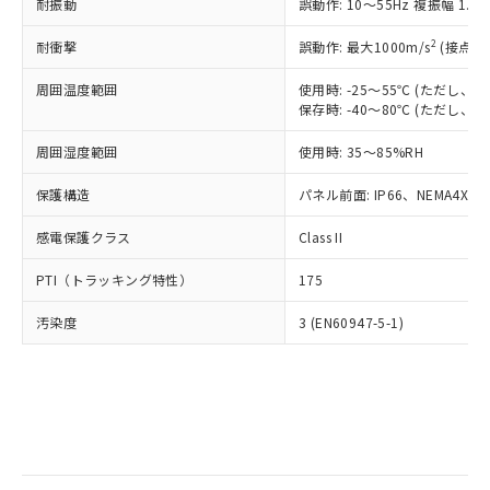
当社は規制貨物を破棄する場合は、完
耐振動
ル) (DEHP)(別名：DOP) 1000ppm以下、フタル酸ブチ
誤動作: 10～55Hz 複振幅 1.
正式な納期状況および標準価格はお客
ル類) : 1000ppm、
ルベンジル（BBP） 1000ppm以下、フタル酸ジブチル
全に破砕するなど、違法に輸出されな
DBP(フタル酸ジブチル) : 1000ppm、 DIBP(フタル酸ジ
様のお取引先、またはお客様担当のオ
（DBP） 1000ppm以下、フタル酸ジイソブチル
イソブチル) : 1000ppm、 BBP(フタル酸ブチルベンジ
△
一定数には満たないが在庫あり
いよう必要な手段を講じます。
2
耐衝撃
誤動作: 最大1000m/s
(接点開
ムロン制御機器販売店・当社販売員に
(DIBP) 1000ppm以下
ル) : 1000ppm、
当社は貴社製品を、核兵器、ミサイ
但し、RoHS指令で産業用監視および制御機器に対する
DEHP(フタル酸ビス(2-エチルヘキシル)) : 1000ppm
ご相談ください。
適用除外項目は除く。
周囲温度範囲
使用時: -25～55℃ (ただし
ル、化学兵器、生物兵器またはその他
－
在庫なし(最新の在庫状況につ
オムロン制御機器販売店や当社販売拠
フタル酸エステル類の４物質については閾値を超える意
保存時: -40～80℃ (ただし
武器並びにこれらの製造装置等に一切
いては、お客様のお取引先、ま
図的な使用がないことを確認しています。
点は「
販売ネットワーク
」をご確認
※2 環境保護使用期限
使用いたしません。
たはお客様担当のオムロン制御
ください。
周囲湿度範囲
使用時: 35～85%RH
当社は、貴社製品を第三者に販売する
機器販売店・当社販売員にご確
在庫状況および標準価格結果を当社の
※2 対応予定月
「ｅ」：有害物質（10物質）のすべてが基
場合は、上記1、2および3の内容を当
認ください)
事前の承諾なく第三者に漏洩または開
保護構造
パネル前面: IP66、NEMA4X, N
準値以下であることを示します。
該第三者に通知します。また当社は、
示しないようお願いします。
部品在庫の切り替え状況などにより、予定
「10」：通常の使用状況下において有害物
販売先および販売に係わる関係者が違
マイパーツ機能（部品リスト作成サー
感電保護クラス
Class II
空
受注生産機種、また在庫状況の
月が前後することがあります。
質が外部に漏えいし、環境に深刻な影響を
法に輸出するおそれがある場合は、取
ビス）をご利用いただくには、I-Web
白
情報を公開していない機種
及ぼさない年数を意味します。
り引きをいたしません。
PTI（トラッキング特性）
175
メンバーズにご登録されている必要が
「－」：未確認です。当社販売部門へお問
あります。
い合わせください。
汚染度
3 (EN60947-5-1)
お客様が当ウェブサイト上で当社にご
※3 非含有証明書ダウンロード
登録された部品リストについて、当社
および当社の共同利用者が、当社の製
下記の非含有証明書をダウンロードするこ
品・サービスに関するお客様との取
とができます。
合意する
キャンセル
引・商談に必要な範囲で利用すること
をご了承ください。
EU RoHS指令（10物質）の非含有証明書
※当社の共同利用者とは、
"個人情報
51物質の非含有証明書（当社基準）