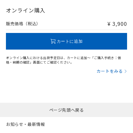
"対応済み"や非含有の記載がされた商品であっても、流通
在庫等で未対応品が混在する可能性があります。
オンライン購入
非含有品が必要な際は、弊社営業部門もしくは販売店へお
問い合わせください。
¥ 3,900
販売価格（税込）
この製品のRoHS/REACH対応状況ページへ
カートに追加
オンライン購入における出荷予定日は、カートに追加～「ご購入手続き：価
格・納期の確認」画面にてご確認ください。
カートをみる
ページ先頭へ戻る
お知らせ・最新情報