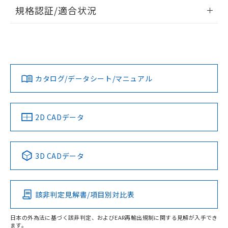
情報更新：2026/7/29
規格認証/適合状況
ログイン/会員登録
EU RoHS
注意事項・凡例
A22NL-BGA-TGA-P102-GDについての規格認証/適合状況に
ついては、「カスタマーサポートセンタ お客様相談室」また
は貴社担当オムロン営業員または販売店にお問い合わせくだ
対応状況
対応予定月
※1
※2
さい。
ダウンロードデータをご利用いただく前に、以下を必ずお読
みください。
カタログ/データシート/マニュアル
対応済み
ソフトウェアの使用条件
お問い合わせ
中国 RoHS
注意事項・凡例
2D CADデータ
中国 RoHS表
※1 ※2
3D CADデータ
Pb
Hg
Cd
Cr(VI)
該非判定見解書/項目別対比表
O
O
O
O
日本の外為法に基づく該非判定、およびEAR再輸出規制に関する見解が入手でき
ます。