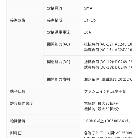
定格電流
5mA
接点定格
接点構成
1a+1b
※1 対応状況
定格通電電流
10A
対応済み：EU RoHS指令（10物質）の
非含有に対応した製品が提供可能な商品で
開閉能力(AC)
抵抗負荷(AC-12): AC24V 10A/A
す。
誘導負荷(AC-15): AC24V 10A/AC
対応予定：EU RoHS指令（10物質）の非含
ご利用条件
有に対応した製品に切り替える予定のある
開閉能力(DC)
抵抗負荷(DC-12): DC24V 8A/DC
商品です。
誘導負荷(DC-13): DC24V 4A/DC
対応予定なし：EU RoHS指令（10物質）の
以下の条件をお読みいただき、同意のうえ
開閉能力説明
測定条件: 周囲温度 20±2℃、
非含有に非対応の商品で、対応品を出す予
ご利用ください。
定はありません。
端子仕様
プッシュインPlus端子台
調査・確認中：EU RoHS指令（10物質）の
本サービスは、当社制御機器事業取扱
※1 中国RoHS○×表
非含有の対応状況を調査中または確認中の
商品の当社在庫状況および標準価格
許容操作頻度
電気的: 最大30回/分
商品です。
(税抜)を提供させていただくもので
機械的: 最大60回/分
「○」：最大均質材料含有率が中国RoHSの
非該当品：ライセンス料など無形物で、有
す。
基準値以下であることを示します。
害物質有無と関係のない商品です。
絶縁抵抗
100MΩ以上 (DC500Vメガ、
当社制御機器事業取扱商品の中には、
「×」：最大均質材料含有率が中国RoHSの
仕入先様の事情により、非含有部品として
本サービスの対象外となる商品もある
基準値を超えていることを示します。
いたものが、含有品と判明した場合などや
当社は、これら貴社製品のうち、外国
耐電圧
各端子とアース間: AC2500V 50/
ことをご了承ください。
「－」：未確認です。当社販売部門へお問
むを得ず変更することがあります。