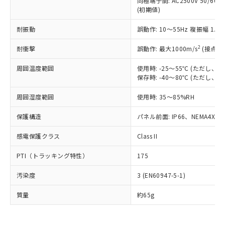
同極端子間: AC2500V 50/60
為替および外国貿易法に定める商品
在庫状況および標準価格照会結果は、
い合わせください。
(初期値)
（以下｢規制貨物等」という）を輸出
記載している更新日時点での社内デー
*EU RoHS指令（10物質）：
または国外への提供する場合は、日本
記
タに基づき作成されるものであり、閲
説明
鉛(Pb) 1000ppm以下、 水銀(Hg) 1000ppm以下、 カド
耐振動
誤動作: 10～55Hz 複振幅 1.
*中国RoHS10物質の基準値 (GB/T26572)：
国政府の輸出許可(または役務取引許
号
覧された時点での実際の在庫および標
ミウム(Cd) 100ppm以下、
Pb(鉛) :1000ppm、 Hg(水銀) : 1000ppm、 Cd(カドミウ
可)を取得するなどの必要な手続きを
六価クロム(Cr(Ⅵ)) 1000ppm以下、ポリ臭化ビフェニル
ム) : 100ppm、
準価格とは異なる場合があることをご
2
耐衝撃
誤動作: 最大1000m/s
(接点開
類(PBB) 1000ppm以下、ポリ臭化ジフェニルエーテル類
Cr(Ⅵ)(六価クロム) : 1000ppm、 PBBs(ポリ臭化ビフェ
とります。
了承ください。
(PBDE) 1000ppm以下、フタル酸ビス(2-エチルヘキシ
○
一定数以上の在庫あり
ニル類) : 1000ppm、 PBDEs(ポリ臭化ジフェニルエーテ
当社は規制貨物を破棄する場合は、完
ル) (DEHP)(別名：DOP) 1000ppm以下、フタル酸ブチ
正式な納期状況および標準価格はお客
ル類) : 1000ppm、
周囲温度範囲
使用時: -25～55℃ (ただし
ルベンジル（BBP） 1000ppm以下、フタル酸ジブチル
全に破砕するなど、違法に輸出されな
DBP(フタル酸ジブチル) : 1000ppm、 DIBP(フタル酸ジ
保存時: -40～80℃ (ただし
様のお取引先、またはお客様担当のオ
（DBP） 1000ppm以下、フタル酸ジイソブチル
イソブチル) : 1000ppm、 BBP(フタル酸ブチルベンジ
△
一定数には満たないが在庫あり
いよう必要な手段を講じます。
ムロン制御機器販売店・当社販売員に
(DIBP) 1000ppm以下
ル) : 1000ppm、
当社は貴社製品を、核兵器、ミサイ
但し、RoHS指令で産業用監視および制御機器に対する
周囲湿度範囲
使用時: 35～85%RH
DEHP(フタル酸ビス(2-エチルヘキシル)) : 1000ppm
ご相談ください。
適用除外項目は除く。
ル、化学兵器、生物兵器またはその他
－
在庫なし(最新の在庫状況につ
オムロン制御機器販売店や当社販売拠
フタル酸エステル類の４物質については閾値を超える意
保護構造
パネル前面: IP66、NEMA4X, N
武器並びにこれらの製造装置等に一切
いては、お客様のお取引先、ま
図的な使用がないことを確認しています。
点は「
販売ネットワーク
」をご確認
※2 環境保護使用期限
使用いたしません。
たはお客様担当のオムロン制御
ください。
感電保護クラス
Class II
当社は、貴社製品を第三者に販売する
機器販売店・当社販売員にご確
在庫状況および標準価格結果を当社の
※2 対応予定月
「ｅ」：有害物質（10物質）のすべてが基
場合は、上記1、2および3の内容を当
認ください)
事前の承諾なく第三者に漏洩または開
PTI（トラッキング特性）
175
準値以下であることを示します。
該第三者に通知します。また当社は、
示しないようお願いします。
部品在庫の切り替え状況などにより、予定
「10」：通常の使用状況下において有害物
販売先および販売に係わる関係者が違
マイパーツ機能（部品リスト作成サー
空
受注生産機種、また在庫状況の
汚染度
3 (EN60947-5-1)
月が前後することがあります。
質が外部に漏えいし、環境に深刻な影響を
法に輸出するおそれがある場合は、取
ビス）をご利用いただくには、I-Web
白
情報を公開していない機種
及ぼさない年数を意味します。
り引きをいたしません。
メンバーズにご登録されている必要が
質量
約65g
「－」：未確認です。当社販売部門へお問
あります。
い合わせください。
お客様が当ウェブサイト上で当社にご
※3 非含有証明書ダウンロード