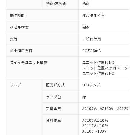
透明/不透明
透明
動作機能
オルタネイト
ベゼル材質
樹脂
負荷
一般負荷用
最小適用負荷
DC5V 6mA
スイッチユニット構成
ユニット位置1: NO
ユニット位置2: 点灯ユニット
ユニット位置3: NC
ランプ
照光部方式
LEDランプ
ランプ色
緑
定格電圧
AC100V、AC110V、AC120V
使用電圧
AC100V±10%
AC110V±10%
AC100～130V