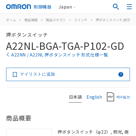
制御機器
Japan
ホーム
>
商品情報
>
商品カテゴリ
>
スイッチ
>
押ボタンスイッチ/表示灯
押ボタンスイッチ
A22NL-BGA-TGA-P102-GD
A22NN / A22NL 押ボタンスイッチ 形式仕様一覧
マイリストに追加
日本語
English
PDF出力
商品概要
押ボタンスイッチ（φ22）, 照光, 樹