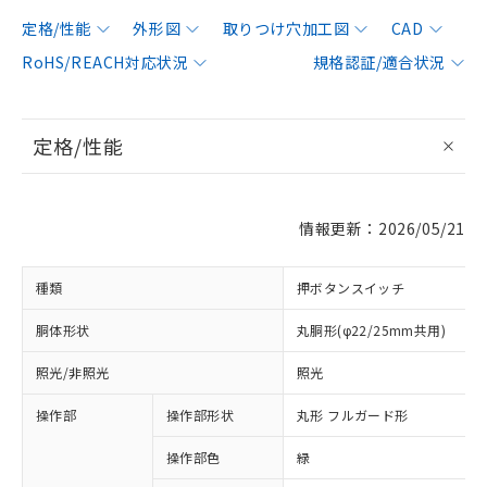
定格/性能
外形図
取りつけ穴加工図
CAD
RoHS/REACH対応状況
規格認証/適合状況
定格/性能
情報更新：2026/05/21
種類
押ボタンスイッチ
胴体形状
丸胴形(φ22/25mm共用)
照光/非照光
照光
操作部
操作部形状
丸形 フルガード形
操作部色
緑