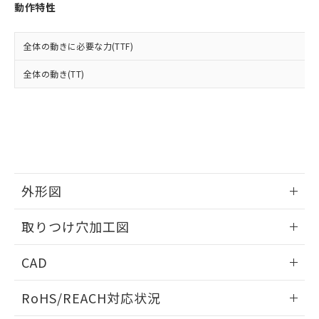
登録された部品リストについて、当社
動作特性
および当社の共同利用者が、当社の製
下記の非含有証明書をダウンロードするこ
品・サービスに関するお客様との取
とができます。
合意する
キャンセル
引・商談に必要な範囲で利用すること
全体の動きに必要な力(TTF)
をご了承ください。
EU RoHS指令（10物質）の非含有証明書
全体の動き(TT)
※当社の共同利用者とは、
"個人情報
51物質の非含有証明書（当社基準）
の共同利用に関して"
の「1.共同利
※本証明書は発行日時点で非含有を証明す
用者の範囲」に記載されている法人を
るもので、過去に遡って非含有を証明する
指します。
ものではありません。
また、RoHS指令のフタル酸エステル類４
物質の対応では、対応完了までの期間は出
荷製品に未対応品が混在することから備考
外形図
欄に対応日を記載しておりました。
既に当社にて対応品への在庫切替を完了
情報更新：2026/05/21
していることから、特段のことがない限
取りつけ穴加工図
り、2022年1月12日より割愛しておりま
す。
情報更新：2026/05/21
CAD
ログイン/会員登録いただくと、CADデータをダウンロー
RoHS/REACH対応状況
ドすることができます。