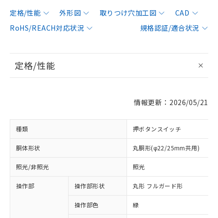
定格/性能
外形図
取りつけ穴加工図
CAD
RoHS/REACH対応状況
規格認証/適合状況
定格/性能
情報更新：2026/05/21
種類
押ボタンスイッチ
胴体形状
丸胴形(φ22/25mm共用)
照光/非照光
照光
操作部
操作部形状
丸形 フルガード形
操作部色
緑