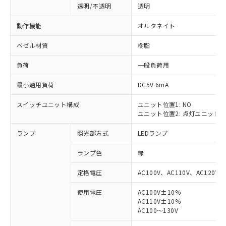
透明/不透明
透明
動作機能
オルタネイト
ベゼル材質
樹脂
負荷
一般負荷用
最小適用負荷
DC5V 6mA
スイッチユニット構成
ユニット位置1: NO
ユニット位置2: 点灯ユニット
ランプ
照光部方式
LEDランプ
ランプ色
緑
定格電圧
AC100V、AC110V、AC120V
使用電圧
AC100V±10%
AC110V±10%
※1 対応状況
AC100～130V