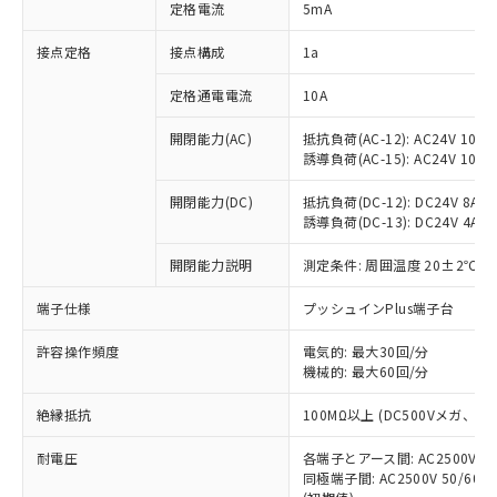
対応済み：EU RoHS指令（10物質）の
定格電流
5mA
非含有に対応した製品が提供可能な商品で
す。
接点定格
接点構成
1a
対応予定：EU RoHS指令（10物質）の非含
ご利用条件
有に対応した製品に切り替える予定のある
定格通電電流
10A
商品です。
開閉能力(AC)
抵抗負荷(AC-12): AC24V 10A/A
対応予定なし：EU RoHS指令（10物質）の
以下の条件をお読みいただき、同意のうえ
誘導負荷(AC-15): AC24V 10A/AC
非含有に非対応の商品で、対応品を出す予
ご利用ください。
定はありません。
開閉能力(DC)
抵抗負荷(DC-12): DC24V 8A/DC
調査・確認中：EU RoHS指令（10物質）の
本サービスは、当社制御機器事業取扱
誘導負荷(DC-13): DC24V 4A/DC
※1 中国RoHS○×表
非含有の対応状況を調査中または確認中の
商品の当社在庫状況および標準価格
商品です。
開閉能力説明
測定条件: 周囲温度 20±2℃、
(税抜)を提供させていただくもので
「○」：最大均質材料含有率が中国RoHSの
非該当品：ライセンス料など無形物で、有
す。
基準値以下であることを示します。
害物質有無と関係のない商品です。
端子仕様
プッシュインPlus端子台
当社制御機器事業取扱商品の中には、
「×」：最大均質材料含有率が中国RoHSの
仕入先様の事情により、非含有部品として
本サービスの対象外となる商品もある
基準値を超えていることを示します。
いたものが、含有品と判明した場合などや
許容操作頻度
電気的: 最大30回/分
当社は、これら貴社製品のうち、外国
ことをご了承ください。
「－」：未確認です。当社販売部門へお問
機械的: 最大60回/分
むを得ず変更することがあります。
為替および外国貿易法に定める商品
在庫状況および標準価格照会結果は、
い合わせください。
（以下｢規制貨物等」という）を輸出
記載している更新日時点での社内デー
絶縁抵抗
100MΩ以上 (DC500Vメガ、
*EU RoHS指令（10物質）：
または国外への提供する場合は、日本
記
タに基づき作成されるものであり、閲
説明
鉛(Pb) 1000ppm以下、 水銀(Hg) 1000ppm以下、 カド
*中国RoHS10物質の基準値 (GB/T26572)：
国政府の輸出許可(または役務取引許
号
覧された時点での実際の在庫および標
ミウム(Cd) 100ppm以下、
耐電圧
Pb(鉛) :1000ppm、 Hg(水銀) : 1000ppm、 Cd(カドミウ
各端子とアース間: AC2500V 50/
可)を取得するなどの必要な手続きを
六価クロム(Cr(Ⅵ)) 1000ppm以下、ポリ臭化ビフェニル
ム) : 100ppm、
準価格とは異なる場合があることをご
同極端子間: AC2500V 50/60
類(PBB) 1000ppm以下、ポリ臭化ジフェニルエーテル類
Cr(Ⅵ)(六価クロム) : 1000ppm、 PBBs(ポリ臭化ビフェ
とります。