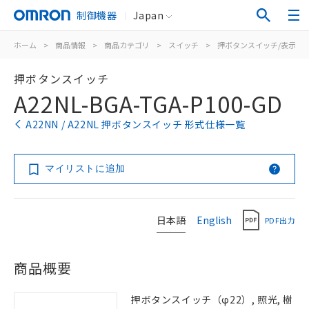
制御機器
Japan
ホーム
>
商品情報
>
商品カテゴリ
>
スイッチ
>
押ボタンスイッチ/表示灯
押ボタンスイッチ
A22NL-BGA-TGA-P100-GD
A22NN / A22NL 押ボタンスイッチ 形式仕様一覧
マイリストに追加
日本語
English
PDF出力
商品概要
押ボタンスイッチ（φ22）, 照光, 樹