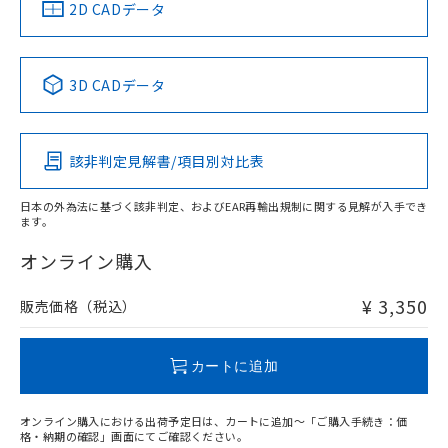
中国 RoHS
注意事項・凡例
2D CADデータ
中国 RoHS表
※1 ※2
3D CADデータ
Pb
Hg
Cd
Cr(VI)
該非判定見解書/項目別対比表
O
O
O
O
日本の外為法に基づく該非判定、およびEAR再輸出規制に関する見解が入手でき
ます。
"対応済み"や非含有の記載がされた商品であっても、流通
在庫等で未対応品が混在する可能性があります。
オンライン購入
非含有品が必要な際は、弊社営業部門もしくは販売店へお
問い合わせください。
¥ 3,350
販売価格（税込）
この製品のRoHS/REACH対応状況ページへ
カートに追加
オンライン購入における出荷予定日は、カートに追加～「ご購入手続き：価
格・納期の確認」画面にてご確認ください。