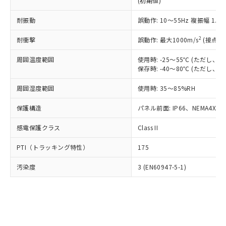
(初期値)
了承ください。
(PBDE) 1000ppm以下、フタル酸ビス(2-エチルヘキシ
○
一定数以上の在庫あり
ニル類) : 1000ppm、 PBDEs(ポリ臭化ジフェニルエーテ
当社は規制貨物を破棄する場合は、完
ル) (DEHP)(別名：DOP) 1000ppm以下、フタル酸ブチ
正式な納期状況および標準価格はお客
ル類) : 1000ppm、
ルベンジル（BBP） 1000ppm以下、フタル酸ジブチル
全に破砕するなど、違法に輸出されな
耐振動
DBP(フタル酸ジブチル) : 1000ppm、 DIBP(フタル酸ジ
誤動作: 10～55Hz 複振幅 1.
様のお取引先、またはお客様担当のオ
（DBP） 1000ppm以下、フタル酸ジイソブチル
イソブチル) : 1000ppm、 BBP(フタル酸ブチルベンジ
△
一定数には満たないが在庫あり
いよう必要な手段を講じます。
ムロン制御機器販売店・当社販売員に
(DIBP) 1000ppm以下
ル) : 1000ppm、
2
耐衝撃
誤動作: 最大1000m/s
(接点開
当社は貴社製品を、核兵器、ミサイ
但し、RoHS指令で産業用監視および制御機器に対する
DEHP(フタル酸ビス(2-エチルヘキシル)) : 1000ppm
ご相談ください。
適用除外項目は除く。
ル、化学兵器、生物兵器またはその他
－
在庫なし(最新の在庫状況につ
オムロン制御機器販売店や当社販売拠
フタル酸エステル類の４物質については閾値を超える意
周囲温度範囲
使用時: -25～55℃ (ただし
武器並びにこれらの製造装置等に一切
いては、お客様のお取引先、ま
図的な使用がないことを確認しています。
点は「
販売ネットワーク
」をご確認
保存時: -40～80℃ (ただし
※2 環境保護使用期限
使用いたしません。
たはお客様担当のオムロン制御
ください。
当社は、貴社製品を第三者に販売する
機器販売店・当社販売員にご確
在庫状況および標準価格結果を当社の
周囲湿度範囲
使用時: 35～85%RH
※2 対応予定月
「ｅ」：有害物質（10物質）のすべてが基
場合は、上記1、2および3の内容を当
認ください)
事前の承諾なく第三者に漏洩または開
準値以下であることを示します。
該第三者に通知します。また当社は、
示しないようお願いします。
保護構造
パネル前面: IP66、NEMA4X, N
部品在庫の切り替え状況などにより、予定
「10」：通常の使用状況下において有害物
販売先および販売に係わる関係者が違
マイパーツ機能（部品リスト作成サー
空
受注生産機種、また在庫状況の
月が前後することがあります。
質が外部に漏えいし、環境に深刻な影響を
法に輸出するおそれがある場合は、取
感電保護クラス
Class II
ビス）をご利用いただくには、I-Web
白
情報を公開していない機種
及ぼさない年数を意味します。
り引きをいたしません。
メンバーズにご登録されている必要が
「－」：未確認です。当社販売部門へお問
PTI（トラッキング特性）
175
あります。
い合わせください。
お客様が当ウェブサイト上で当社にご
※3 非含有証明書ダウンロード
汚染度
3 (EN60947-5-1)
登録された部品リストについて、当社
および当社の共同利用者が、当社の製
下記の非含有証明書をダウンロードするこ
品・サービスに関するお客様との取
とができます。
合意する
キャンセル
引・商談に必要な範囲で利用すること
をご了承ください。
EU RoHS指令（10物質）の非含有証明書
※当社の共同利用者とは、
"個人情報