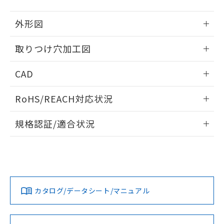
51物質の非含有証明書（当社基準）
の共同利用に関して"
の「1.共同利
※本証明書は発行日時点で非含有を証明す
用者の範囲」に記載されている法人を
外形図
るもので、過去に遡って非含有を証明する
指します。
ものではありません。
情報更新：2026/05/21
取りつけ穴加工図
また、RoHS指令のフタル酸エステル類４
物質の対応では、対応完了までの期間は出
情報更新：2026/05/21
荷製品に未対応品が混在することから備考
CAD
欄に対応日を記載しておりました。
既に当社にて対応品への在庫切替を完了
ログイン/会員登録いただくと、CADデータをダウンロー
RoHS/REACH対応状況
していることから、特段のことがない限
ドすることができます。
り、2022年1月12日より割愛しておりま
情報更新：2026/7/29
す。
規格認証/適合状況
ログイン/会員登録
EU RoHS
注意事項・凡例
A22NL-BGA-TGA-P100-GDについての規格認証/適合状況に
ついては、「カスタマーサポートセンタ お客様相談室」また
は貴社担当オムロン営業員または販売店にお問い合わせくだ
対応状況
対応予定月
※1
※2
さい。
ダウンロードデータをご利用いただく前に、以下を必ずお読
みください。
カタログ/データシート/マニュアル
対応済み
ソフトウェアの使用条件
お問い合わせ