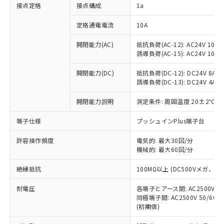
非含有に対応した製品が提供可能な商品で
接点定格
接点構成
1a
す。
対応予定：EU RoHS指令（10物質）の非含
定格通電電流
10A
ご利用条件
有に対応した製品に切り替える予定のある
商品です。
開閉能力(AC)
抵抗負荷(AC-12): AC24V 10A/A
誘導負荷(AC-15): AC24V 10A/AC
対応予定なし：EU RoHS指令（10物質）の
以下の条件をお読みいただき、同意のうえ
非含有に非対応の商品で、対応品を出す予
ご利用ください。
開閉能力(DC)
抵抗負荷(DC-12): DC24V 8A/DC
定はありません。
誘導負荷(DC-13): DC24V 4A/DC
調査・確認中：EU RoHS指令（10物質）の
本サービスは、当社制御機器事業取扱
※1 中国RoHS○×表
非含有の対応状況を調査中または確認中の
商品の当社在庫状況および標準価格
開閉能力説明
測定条件: 周囲温度 20±2℃、
商品です。
(税抜)を提供させていただくもので
「○」：最大均質材料含有率が中国RoHSの
非該当品：ライセンス料など無形物で、有
端子仕様
プッシュインPlus端子台
す。
基準値以下であることを示します。
害物質有無と関係のない商品です。
当社制御機器事業取扱商品の中には、
「×」：最大均質材料含有率が中国RoHSの
仕入先様の事情により、非含有部品として
許容操作頻度
電気的: 最大30回/分
本サービスの対象外となる商品もある
基準値を超えていることを示します。
いたものが、含有品と判明した場合などや
機械的: 最大60回/分
当社は、これら貴社製品のうち、外国
ことをご了承ください。
「－」：未確認です。当社販売部門へお問
むを得ず変更することがあります。
為替および外国貿易法に定める商品
在庫状況および標準価格照会結果は、
い合わせください。
絶縁抵抗
100MΩ以上 (DC500Vメガ、
（以下｢規制貨物等」という）を輸出
記載している更新日時点での社内デー
*EU RoHS指令（10物質）：
または国外への提供する場合は、日本
記
タに基づき作成されるものであり、閲
説明
耐電圧
鉛(Pb) 1000ppm以下、 水銀(Hg) 1000ppm以下、 カド
各端子とアース間: AC2500V 50/
*中国RoHS10物質の基準値 (GB/T26572)：
国政府の輸出許可(または役務取引許
号
覧された時点での実際の在庫および標
ミウム(Cd) 100ppm以下、
Pb(鉛) :1000ppm、 Hg(水銀) : 1000ppm、 Cd(カドミウ
同極端子間: AC2500V 50/60
可)を取得するなどの必要な手続きを
六価クロム(Cr(Ⅵ)) 1000ppm以下、ポリ臭化ビフェニル
ム) : 100ppm、
準価格とは異なる場合があることをご
(初期値)
類(PBB) 1000ppm以下、ポリ臭化ジフェニルエーテル類
Cr(Ⅵ)(六価クロム) : 1000ppm、 PBBs(ポリ臭化ビフェ
とります。
了承ください。
(PBDE) 1000ppm以下、フタル酸ビス(2-エチルヘキシ
○
一定数以上の在庫あり
ニル類) : 1000ppm、 PBDEs(ポリ臭化ジフェニルエーテ