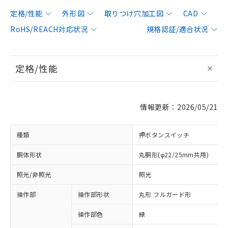
定格/性能
外形図
取りつけ穴加工図
CAD
RoHS/REACH対応状況
規格認証/適合状況
定格/性能
情報更新：2026/05/21
種類
押ボタンスイッチ
胴体形状
丸胴形(φ22/25mm共用)
照光/非照光
照光
操作部
操作部形状
丸形 フルガード形
操作部色
緑