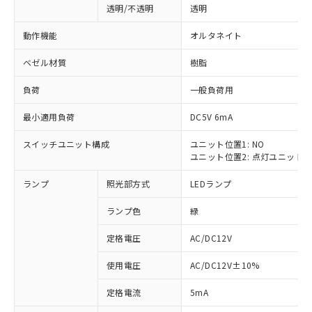
透明/不透明
透明
動作機能
オルタネイト
ベゼル材質
樹脂
負荷
一般負荷用
最小適用負荷
DC5V 6mA
スイッチユニット構成
ユニット位置1: NO
ユニット位置2: 点灯ユニット
ランプ
照光部方式
LEDランプ
ランプ色
緑
定格電圧
AC/DC12V
使用電圧
AC/DC12V±10%
※1 対応状況
定格電流
5mA
対応済み：EU RoHS指令（10物質）の