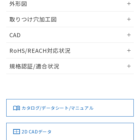
の共同利用に関して"
の「1.共同利
外形図
※本証明書は発行日時点で非含有を証明す
用者の範囲」に記載されている法人を
るもので、過去に遡って非含有を証明する
指します。
情報更新：2026/05/21
ものではありません。
取りつけ穴加工図
また、RoHS指令のフタル酸エステル類４
物質の対応では、対応完了までの期間は出
情報更新：2026/05/21
CAD
荷製品に未対応品が混在することから備考
欄に対応日を記載しておりました。
ログイン/会員登録いただくと、CADデータをダウンロー
RoHS/REACH対応状況
既に当社にて対応品への在庫切替を完了
ドすることができます。
していることから、特段のことがない限
情報更新：2026/7/29
り、2022年1月12日より割愛しておりま
規格認証/適合状況
す。
ログイン/会員登録
EU RoHS
注意事項・凡例
A22NL-BGA-TGA-P100-GBについての規格認証/適合状況に
ついては、「カスタマーサポートセンタ お客様相談室」また
は貴社担当オムロン営業員または販売店にお問い合わせくだ
対応状況
対応予定月
※1
※2
さい。
ダウンロードデータをご利用いただく前に、以下を必ずお読
みください。
カタログ/データシート/マニュアル
対応済み
ソフトウェアの使用条件
お問い合わせ
中国 RoHS
注意事項・凡例
2D CADデータ