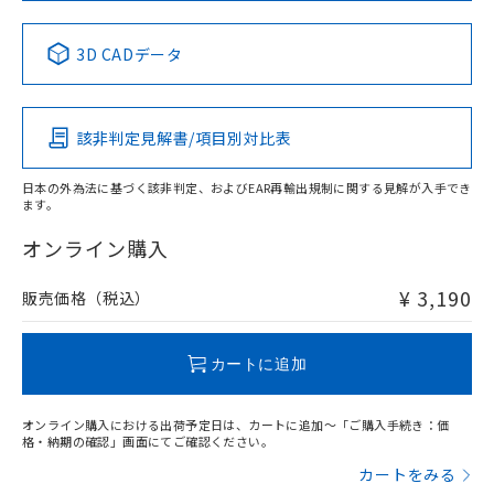
中国 RoHS表
※1 ※2
3D CADデータ
Pb
Hg
Cd
Cr(VI)
該非判定見解書/項目別対比表
X
O
O
O
日本の外為法に基づく該非判定、およびEAR再輸出規制に関する見解が入手でき
ます。
"対応済み"や非含有の記載がされた商品であっても、流通
在庫等で未対応品が混在する可能性があります。
オンライン購入
非含有品が必要な際は、弊社営業部門もしくは販売店へお
問い合わせください。
¥ 3,190
販売価格（税込）
この製品のRoHS/REACH対応状況ページへ
カートに追加
オンライン購入における出荷予定日は、カートに追加～「ご購入手続き：価
格・納期の確認」画面にてご確認ください。
カートをみる