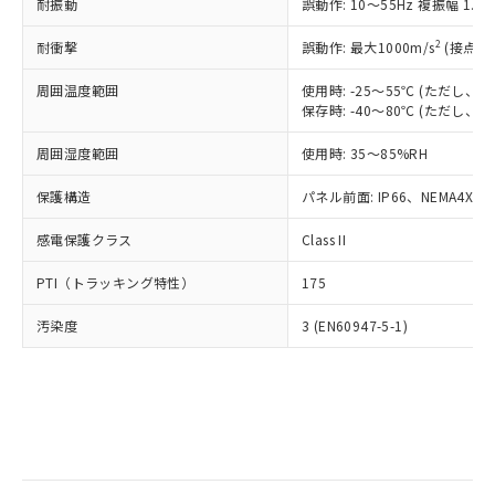
当社は規制貨物を破棄する場合は、完
耐振動
ル) (DEHP)(別名：DOP) 1000ppm以下、フタル酸ブチ
誤動作: 10～55Hz 複振幅 1.
正式な納期状況および標準価格はお客
ル類) : 1000ppm、
ルベンジル（BBP） 1000ppm以下、フタル酸ジブチル
全に破砕するなど、違法に輸出されな
DBP(フタル酸ジブチル) : 1000ppm、 DIBP(フタル酸ジ
様のお取引先、またはお客様担当のオ
（DBP） 1000ppm以下、フタル酸ジイソブチル
イソブチル) : 1000ppm、 BBP(フタル酸ブチルベンジ
△
一定数には満たないが在庫あり
いよう必要な手段を講じます。
2
耐衝撃
誤動作: 最大1000m/s
(接点開
ムロン制御機器販売店・当社販売員に
(DIBP) 1000ppm以下
ル) : 1000ppm、
当社は貴社製品を、核兵器、ミサイ
但し、RoHS指令で産業用監視および制御機器に対する
DEHP(フタル酸ビス(2-エチルヘキシル)) : 1000ppm
ご相談ください。
適用除外項目は除く。
周囲温度範囲
使用時: -25～55℃ (ただし
ル、化学兵器、生物兵器またはその他
－
在庫なし(最新の在庫状況につ
オムロン制御機器販売店や当社販売拠
フタル酸エステル類の４物質については閾値を超える意
保存時: -40～80℃ (ただし
武器並びにこれらの製造装置等に一切
いては、お客様のお取引先、ま
図的な使用がないことを確認しています。
点は「
販売ネットワーク
」をご確認
※2 環境保護使用期限
使用いたしません。
たはお客様担当のオムロン制御
ください。
周囲湿度範囲
使用時: 35～85%RH
当社は、貴社製品を第三者に販売する
機器販売店・当社販売員にご確
在庫状況および標準価格結果を当社の
※2 対応予定月
「ｅ」：有害物質（10物質）のすべてが基
場合は、上記1、2および3の内容を当
認ください)
事前の承諾なく第三者に漏洩または開
保護構造
パネル前面: IP66、NEMA4X, N
準値以下であることを示します。
該第三者に通知します。また当社は、
示しないようお願いします。
部品在庫の切り替え状況などにより、予定
「10」：通常の使用状況下において有害物
販売先および販売に係わる関係者が違
マイパーツ機能（部品リスト作成サー
感電保護クラス
Class II
空
受注生産機種、また在庫状況の
月が前後することがあります。
質が外部に漏えいし、環境に深刻な影響を
法に輸出するおそれがある場合は、取
ビス）をご利用いただくには、I-Web
白
情報を公開していない機種
及ぼさない年数を意味します。
り引きをいたしません。
PTI（トラッキング特性）
175
メンバーズにご登録されている必要が
「－」：未確認です。当社販売部門へお問
あります。
い合わせください。
汚染度
3 (EN60947-5-1)
お客様が当ウェブサイト上で当社にご
※3 非含有証明書ダウンロード
登録された部品リストについて、当社
および当社の共同利用者が、当社の製
下記の非含有証明書をダウンロードするこ
品・サービスに関するお客様との取
とができます。
合意する
キャンセル
引・商談に必要な範囲で利用すること
をご了承ください。
EU RoHS指令（10物質）の非含有証明書
※当社の共同利用者とは、
"個人情報
51物質の非含有証明書（当社基準）