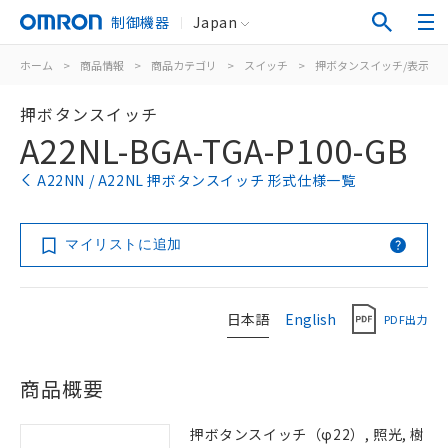
制御機器
Japan
ホーム
>
商品情報
>
商品カテゴリ
>
スイッチ
>
押ボタンスイッチ/表示灯
押ボタンスイッチ
A22NL-BGA-TGA-P100-GB
A22NN / A22NL 押ボタンスイッチ 形式仕様一覧
マイリストに追加
日本語
English
PDF出力
商品概要
押ボタンスイッチ（φ22）, 照光, 樹