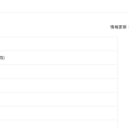
情報更新：2
用)