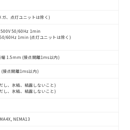
日時点で非含有を証明するもので、過去に遡って非含有を証明するも
令のフタル酸エステル類４物質の対応では、対応完了までの期間は出
備考欄に対応日を記載しておりました。
00Vメガ、点灯ユニットは除く)
品への在庫切替を完了していることから、特段のことがない限り、20
す。
0V 50/60Hz 1min
 50/60Hz 1min (点灯ユニットは除く)
振幅 1.5mm (接点開離1ms以内)
2
(接点開離1ms以内)
 (ただし、氷結、結露しないこと)
 (ただし、氷結、結露しないこと)
A4X, NEMA13