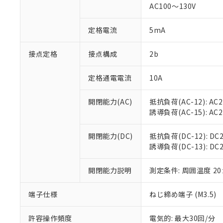
AC100～130V
があります。
以下の条件をお読
「○」：最大均質
「×」：最大均質
本サービスは
当社は、これ
定格電流
5mA
*EU RoHS指令（10物
「－」：未確認で
鉛(Pb) 1000ppm以下、
くものです。
う）を輸出ま
記
説明
六価クロム(Cr(Ⅵ)) 1
当社制御機器
などの必要な
フタル酸ビス(2-エチルヘ
接点定格
接点構成
2b
号
*中国RoHS10物質の基準値 
ル（DBP） 1000ppm
在庫状況およ
当社は規制貨
Pb(鉛) :1000ppm、 Hg
但し、RoHS指令で産
のであり、閲
ます。
Cr(Ⅵ)(六価クロム) : 
フタル酸エステル類の４
定格通電電流
10A
○
一定数以
DBP(フタル酸ジブチル) :
い。
当社は貴社製
DEHP(フタル酸ビス(2-エ
正式な納期状
置等に一切使
開閉能力(AC)
抵抗負荷(AC-12): AC24
当社販売員に
※2 対応予定月
△
一定数に
当社は、貴社
誘導負荷(AC-15): AC24V
オムロン制御
また当社は、
※2 環境保護使
在庫状況およ
部品在庫の切り替
たしません。
－
在庫なし
す。
開閉能力(DC)
抵抗負荷(DC-12): DC24
「ｅ」：有害物質
機器販売
マイパーツ機
誘導負荷(DC-13): DC24
「10」：通常の
ている必要が
味します。
空
受注生産
お客様が当ウ
※3 非含有証明
「－」：未確認で
開閉能力説明
測定条件: 周囲温度 2
白
が、当社の製
さい。
下記の非含有証明
端子仕様
ねじ締め端子 (M3.5)
※当社の共同
いる法人を指
EU RoHS指令（
許容操作頻度
電気的: 最大30回/分
51物質の非含有証