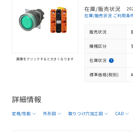
在庫/販売状況
20
在庫/販売状況 ご利用条
販売状況
機種区分
画像をクリックすると大きくなります
在庫状況
標準価格(税別)
詳細情報
定格/性能
外形図
取りつけ穴加工図
CAD