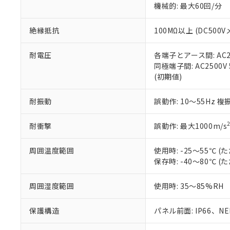
機械的: 最大60回/分
※本証明書は発行
また、RoHS指
混在することから
絶縁抵抗
100MΩ以上 (DC5
既に当社にて対応
り割愛しておりま
耐電圧
各端子とアース間: AC250
同極端子間: AC2500V
(初期値)
耐振動
誤動作: 10～55Hz 複
耐衝撃
誤動作: 最大1000m/s
周囲温度範囲
使用時: -25～55℃
保存時: -40～80℃
周囲湿度範囲
使用時: 35～85%RH
保護構造
パネル前面: IP66、NEM