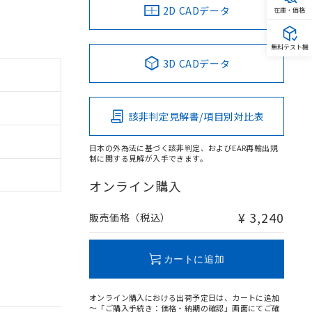
2D CADデータ
在庫・価格
無料テスト機
3D CADデータ
該非判定見解書/項目別対比表
日本の外為法に基づく該非判定、およびEAR再輸出規
制に関する見解が入手できます。
オンライン購入
¥ 3,240
販売価格（税込）
カートに追加
オンライン購入における出荷予定日は、カートに追加
～「ご購入手続き：価格・納期の確認」画面にてご確