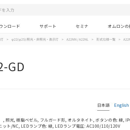
ウンロード
サポート
セミナ
オムロンの
示灯
>
φ22(φ25):照光・非照光・表示灯
>
A22NN / A22NL
>
形式仕様一覧
>
A22
2-GD
日本語
English
 照光, 樹脂ベゼル, フルガード形, オルタネイト, ボタンの色: 緑, IP
ット/NC, LEDランプ色: 緑, LEDランプ電圧: AC100/110/120V