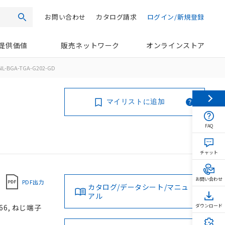
お問い合わせ
カタログ請求
ログイン/新規登録
検索
提供価値
販売ネットワーク
オンラインストア
NL-BGA-TGA-G202-GD
マイリストに追加
FAQ
チャット
お問い合わせ
PDF出力
カタログ/データシート/マニュ
アル
66, ねじ端子
ダウンロード