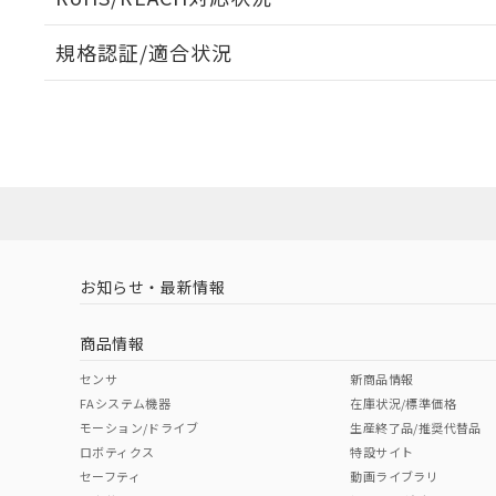
規格認証/適合状況
EU RoHS
注意事項・凡例
UL認証
CSA認証
CEマーキング
ダウンロードデータをご利用いただく前に、以下を必ずお読
Yes
Yes
Yes
対応状況
対応予定月
※1
※2
ソフトウェアの使用条件
対応済み
LR型式承認
DNV型式承認
BV型式承認
KR
（イギリス
（ノルウェー
（フランス
（
お知らせ・最新情報
中国 RoHS
注意事項・凡例
船舶規格）
船舶規格）
船舶規格）
船
商品情報
No
No
No
No
中国 RoHS表
※1 ※2
センサ
新商品情報
FAシステム機器
在庫状況/標準価格
Pb
Hg
Cd
Cr(V
モーション/ドライブ
生産終了品/推奨代替品
ロボティクス
特設サイト
セーフティ
動画ライブラリ