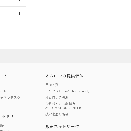
2026/7/29
ート
オムロンの提供価値
目指す姿
ポート
コンセプト「i-Automation!」
ジャパンデスク
オムロンの強み
お客様との共創拠点
AUTOMATION CENTER
DIBP
BBP
DEHP
環境保護
技術を磨く現場
・セミナ
状況ページへ
使用期限
検索ください
案内
販売ネットワーク