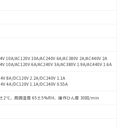
みいただき、同意のうえご利用ください。
材料含有率が中国RoHSの基準値以下であることを示します。
材料含有率が中国RoHSの基準値を超えていることを示します。
、当社制御機器事業取扱商品の当社在庫状況および標準価格(税抜)
ら貴社製品のうち、外国為替および外国貿易法に定める商品（以下｢
質）：
す。当社販売部門へお問い合わせください。
 水銀(Hg) 1000ppm以下、 カドミウム(Cd) 100ppm以下、
たは国外への提供する場合は、日本国政府の輸出許可(または役務取
000ppm以下、ポリ臭化ビフェニル類(PBB) 1000ppm以下、ポリ臭化ジフェニルエーテル類(P
事業取扱商品の中には、本サービスの対象外となる商品もあること
手続きをとります。
キシル) (DEHP)(別名：DOP) 1000ppm以下、フタル酸ブチルベンジル（BBP） 100
(GB/T26572)：
以下、フタル酸ジイソブチル (DIBP) 1000ppm以下
び標準価格照会結果は、記載している更新日時点での社内データに
物を破棄する場合は、完全に破砕するなど、違法に輸出されないよ
(水銀) : 1000ppm、 Cd(カドミウム) : 100ppm、
業用監視および制御機器に対する適用除外項目は除く。
覧された時点での実際の在庫および標準価格とは異なる場合がある
1000ppm、 PBBs(ポリ臭化ビフェニル類) : 1000ppm、 PBDEs(ポリ臭化ジフェニルエーテル類
物質については閾値を超える意図的な使用がないことを確認しています。
上の在庫あり
 1000ppm、 DIBP(フタル酸ジイソブチル) : 1000ppm、 BBP(フタル酸ブチルベンジル) :
品を、核兵器、ミサイル、化学兵器、生物兵器またはその他武器並
チルヘキシル)) : 1000ppm
況および標準価格はお客様のお取引先、またはお客様担当のオムロ
用いたしません。
V 10A/AC120V 10A/AC240V 6A/AC380V 2A/AC440V 2A
ご相談ください。
は満たないが在庫あり
製品を第三者に販売する場合は、上記1、2および3の内容を当該第
 10A/AC120V 6A/AC240V 3A/AC380V 1.9A/AC440V 1.6A
機器販売店や当社販売拠点は「
販売ネットワーク
」をご確認くだ
販売先および販売に係わる関係者が違法に輸出するおそれがある場
用期限
び標準価格結果を当社の事前の承諾なく第三者に漏洩または開示し
え状況などにより、予定月が前後することがあります。
(最新の在庫状況については、お客様のお取引先、またはお客様担当
V 8A/DC120V 2.2A/DC240V 1.1A
（10物質）のすべてが基準値以下であることを示します。
店・当社販売員にご確認ください)
能（部品リスト作成サービス）をご利用いただくには、I-Webメン
V 4A/DC120V 1.1A/DC240V 0.55A
使用状況下において有害物質が外部に漏えいし、環境に深刻な影響を
あります。
機種、また在庫状況の情報を公開していない機種
ェブサイト上で当社にご登録された部品リストについて、当社およ
書ダウンロード
す。当社販売部門へお問い合わせください。
0±2℃、周囲湿度 65±5%RH、操作ひん度 30回/min
品・サービスに関するお客様との取引・商談に必要な範囲で利用す
合意する
キャンセル
書をダウンロードすることができます。
利用者とは、
"個人情報の共同利用に関して"
の「1.共同利用者の
します。
10物質）の非含有証明書
明書（当社基準）