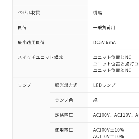
ベゼル材質
樹脂
負荷
一般負荷用
最小適用負荷
DC5V 6mA
スイッチユニット構成
ユニット位置1: NC
ユニット位置2: 点灯
ユニット位置3: NC
ランプ
照光部方式
LEDランプ
※1 対応状況
ランプ色
緑
対応済み：EU
対応予定：EU R
定格電圧
AC100V、AC110V、A
対応予定なし：EU
調査・確認中：EU
ご利用条件
使用電圧
AC100V±10%
非該当品：ライセ
※1 中国RoHS
AC110V±10%
仕入先様の事情に