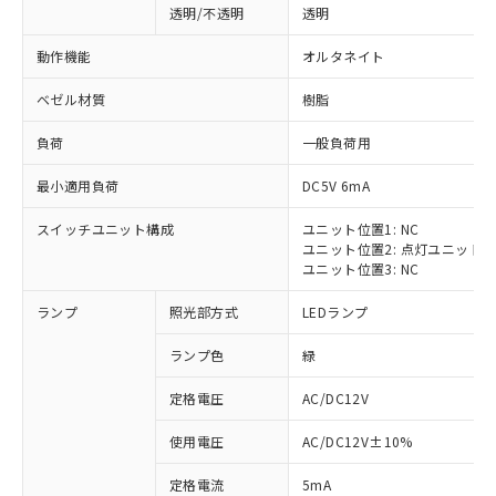
透明/不透明
透明
動作機能
オルタネイト
ベゼル材質
樹脂
負荷
一般負荷用
最小適用負荷
DC5V 6mA
スイッチユニット構成
ユニット位置1: NC
ユニット位置2: 点灯ユニット
ユニット位置3: NC
ランプ
照光部方式
LEDランプ
ランプ色
緑
定格電圧
AC/DC12V
※1 対応状況
使用電圧
AC/DC12V±10%
定格電流
5mA
対応済み：EU RoHS指令（10物質）の