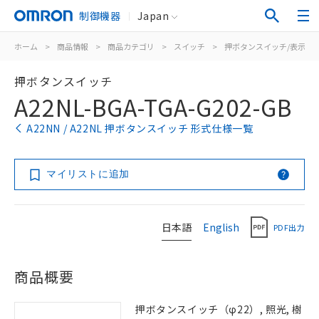
制御機器
Japan
ホーム
>
商品情報
>
商品カテゴリ
>
スイッチ
>
押ボタンスイッチ/表示灯
押ボタンスイッチ
A22NL-BGA-TGA-G202-GB
A22NN / A22NL 押ボタンスイッチ 形式仕様一覧
マイリストに追加
日本語
English
PDF出力
商品概要
押ボタンスイッチ（φ22）, 照光, 樹