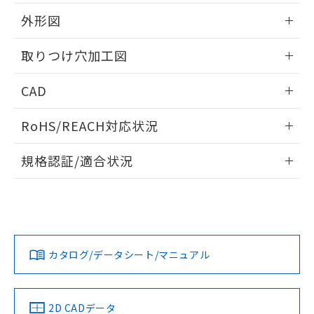
51物質の非含有証明書（当社基準）
の共同利用に関して"
の「1.共同利
※本証明書は発行日時点で非含有を証明す
外形図
用者の範囲」に記載されている法人を
るもので、過去に遡って非含有を証明する
指します。
ものではありません。
情報更新：2026/05/21
取りつけ穴加工図
また、RoHS指令のフタル酸エステル類４
物質の対応では、対応完了までの期間は出
情報更新：2026/05/21
CAD
荷製品に未対応品が混在することから備考
欄に対応日を記載しておりました。
ログイン/会員登録いただくと、CADデータをダウンロー
既に当社にて対応品への在庫切替を完了
RoHS/REACH対応状況
ドすることができます。
していることから、特段のことがない限
り、2022年1月12日より割愛しておりま
情報更新：2026/7/29
規格認証/適合状況
す。
ログイン/会員登録
EU RoHS
注意事項・凡例
UL認証
CSA認証
CEマーキング
Yes
Yes
Yes
対応状況
対応予定月
※1
※2
ダウンロードデータをご利用いただく前に、以下を必ずお読
みください。
カタログ/データシート/マニュアル
対応済み
ソフトウェアの使用条件
LR型式承認
DNV型式承認
BV型式承認
KR型式承
（イギリス
（ノルウェー
（フランス
（韓国
船舶規格）
船舶規格）
船舶規格）
船舶規格
中国 RoHS
注意事項・凡例
2D CADデータ