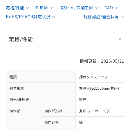
定格/性能
外形図
取りつけ穴加工図
CAD
RoHS/REACH対応状況
規格認証/適合状況
定格/性能
情報更新：2026/05/21
種類
押ボタンスイッチ
胴体形状
丸胴形(φ22/25mm共用)
照光/非照光
照光
操作部
操作部形状
丸形 フルガード形
操作部色
緑