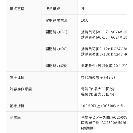
非含有に対応した製品が提供可能な商品で
接点定格
接点構成
2b
す。
対応予定：EU RoHS指令（10物質）の非含
ご利用条件
定格通電電流
10A
有に対応した製品に切り替える予定のある
商品です。
開閉能力(AC)
抵抗負荷(AC-12): AC24V 10A/A
対応予定なし：EU RoHS指令（10物質）の
誘導負荷(AC-15): AC24V 10A/AC
以下の条件をお読みいただき、同意のうえ
非含有に非対応の商品で、対応品を出す予
ご利用ください。
定はありません。
開閉能力(DC)
抵抗負荷(DC-12): DC24V 8A/DC
調査・確認中：EU RoHS指令（10物質）の
誘導負荷(DC-13): DC24V 4A/DC
本サービスは、当社制御機器事業取扱
※1 中国RoHS○×表
非含有の対応状況を調査中または確認中の
商品の当社在庫状況および標準価格
開閉能力説明
測定条件: 周囲温度 20±2℃、
商品です。
(税抜)を提供させていただくもので
「○」：最大均質材料含有率が中国RoHSの
非該当品：ライセンス料など無形物で、有
す。
端子仕様
ねじ締め端子 (M3.5)
基準値以下であることを示します。
害物質有無と関係のない商品です。
当社制御機器事業取扱商品の中には、
「×」：最大均質材料含有率が中国RoHSの
仕入先様の事情により、非含有部品として
本サービスの対象外となる商品もある
許容操作頻度
電気的: 最大30回/分
基準値を超えていることを示します。
いたものが、含有品と判明した場合などや
当社は、これら貴社製品のうち、外国
ことをご了承ください。
機械的: 最大60回/分
「－」：未確認です。当社販売部門へお問
むを得ず変更することがあります。
為替および外国貿易法に定める商品
在庫状況および標準価格照会結果は、
い合わせください。
（以下｢規制貨物等」という）を輸出
絶縁抵抗
100MΩ以上 (DC500Vメガ、
記載している更新日時点での社内デー
*EU RoHS指令（10物質）：
または国外への提供する場合は、日本
記
タに基づき作成されるものであり、閲
説明
鉛(Pb) 1000ppm以下、 水銀(Hg) 1000ppm以下、 カド
*中国RoHS10物質の基準値 (GB/T26572)：
国政府の輸出許可(または役務取引許
耐電圧
各端子とアース間: AC2500V 50/
号
覧された時点での実際の在庫および標
ミウム(Cd) 100ppm以下、
Pb(鉛) :1000ppm、 Hg(水銀) : 1000ppm、 Cd(カドミウ
同極端子間: AC2500V 50/60
可)を取得するなどの必要な手続きを
六価クロム(Cr(Ⅵ)) 1000ppm以下、ポリ臭化ビフェニル
ム) : 100ppm、
準価格とは異なる場合があることをご
類(PBB) 1000ppm以下、ポリ臭化ジフェニルエーテル類
(初期値)
Cr(Ⅵ)(六価クロム) : 1000ppm、 PBBs(ポリ臭化ビフェ
とります。
了承ください。
(PBDE) 1000ppm以下、フタル酸ビス(2-エチルヘキシ