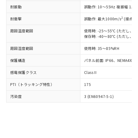
○
一定数以上の在庫あり
ニル類) : 1000ppm、 PBDEs(ポリ臭化ジフェニルエーテ
当社は規制貨物を破棄する場合は、完
ル) (DEHP)(別名：DOP) 1000ppm以下、フタル酸ブチ
正式な納期状況および標準価格はお客
ル類) : 1000ppm、
耐振動
誤動作: 10～55Hz 複振幅 1.
ルベンジル（BBP） 1000ppm以下、フタル酸ジブチル
全に破砕するなど、違法に輸出されな
DBP(フタル酸ジブチル) : 1000ppm、 DIBP(フタル酸ジ
様のお取引先、またはお客様担当のオ
（DBP） 1000ppm以下、フタル酸ジイソブチル
イソブチル) : 1000ppm、 BBP(フタル酸ブチルベンジ
△
一定数には満たないが在庫あり
いよう必要な手段を講じます。
ムロン制御機器販売店・当社販売員に
(DIBP) 1000ppm以下
2
耐衝撃
ル) : 1000ppm、
誤動作: 最大1000m/s
(接点開
当社は貴社製品を、核兵器、ミサイ
但し、RoHS指令で産業用監視および制御機器に対する
DEHP(フタル酸ビス(2-エチルヘキシル)) : 1000ppm
ご相談ください。
適用除外項目は除く。
ル、化学兵器、生物兵器またはその他
－
在庫なし(最新の在庫状況につ
オムロン制御機器販売店や当社販売拠
周囲温度範囲
使用時: -25～55℃ (ただし
フタル酸エステル類の４物質については閾値を超える意
武器並びにこれらの製造装置等に一切
いては、お客様のお取引先、ま
図的な使用がないことを確認しています。
保存時: -40～80℃ (ただし
点は「
販売ネットワーク
」をご確認
※2 環境保護使用期限
使用いたしません。
たはお客様担当のオムロン制御
ください。
当社は、貴社製品を第三者に販売する
周囲湿度範囲
使用時: 35～85%RH
機器販売店・当社販売員にご確
在庫状況および標準価格結果を当社の
※2 対応予定月
「ｅ」：有害物質（10物質）のすべてが基
場合は、上記1、2および3の内容を当
認ください)
事前の承諾なく第三者に漏洩または開
準値以下であることを示します。
保護構造
パネル前面: IP66、NEMA4X, N
該第三者に通知します。また当社は、
示しないようお願いします。
部品在庫の切り替え状況などにより、予定
「10」：通常の使用状況下において有害物
販売先および販売に係わる関係者が違
マイパーツ機能（部品リスト作成サー
空
受注生産機種、また在庫状況の
感電保護クラス
Class II
月が前後することがあります。
質が外部に漏えいし、環境に深刻な影響を
法に輸出するおそれがある場合は、取
ビス）をご利用いただくには、I-Web
白
情報を公開していない機種
及ぼさない年数を意味します。
り引きをいたしません。
メンバーズにご登録されている必要が
PTI（トラッキング特性）
175
「－」：未確認です。当社販売部門へお問
あります。
い合わせください。
お客様が当ウェブサイト上で当社にご
汚染度
3 (EN60947-5-1)
※3 非含有証明書ダウンロード
登録された部品リストについて、当社
および当社の共同利用者が、当社の製
下記の非含有証明書をダウンロードするこ
品・サービスに関するお客様との取
とができます。
合意する
キャンセル
引・商談に必要な範囲で利用すること
をご了承ください。
EU RoHS指令（10物質）の非含有証明書
※当社の共同利用者とは、
"個人情報