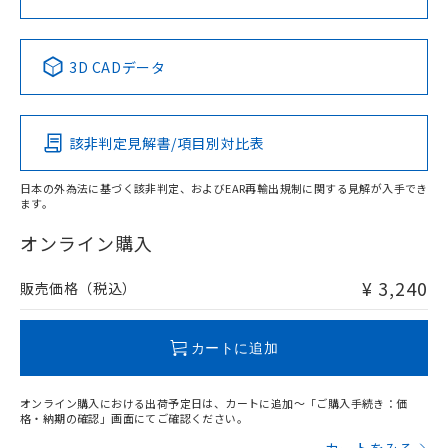
No
No
No
No
中国 RoHS表
※1 ※2
3D CADデータ
この製品の規格認証/適合状況ページへ
Pb
Hg
Cd
Cr(VI)
その他の認証はこちらのページからご検索ください
該非判定見解書/項目別対比表
X
O
O
O
日本の外為法に基づく該非判定、およびEAR再輸出規制に関する見解が入手でき
ます。
"対応済み"や非含有の記載がされた商品であっても、流通
在庫等で未対応品が混在する可能性があります。
オンライン購入
非含有品が必要な際は、弊社営業部門もしくは販売店へお
問い合わせください。
¥ 3,240
販売価格（税込）
この製品のRoHS/REACH対応状況ページへ
カートに追加
オンライン購入における出荷予定日は、カートに追加～「ご購入手続き：価
格・納期の確認」画面にてご確認ください。