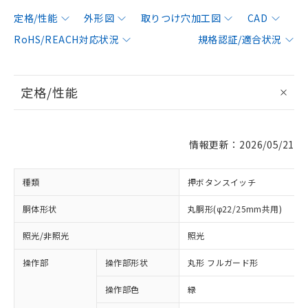
定格/性能
外形図
取りつけ穴加工図
CAD
RoHS/REACH対応状況
規格認証/適合状況
定格/性能
情報更新：2026/05/21
種類
押ボタンスイッチ
胴体形状
丸胴形(φ22/25mm共用)
照光/非照光
照光
操作部
操作部形状
丸形 フルガード形
操作部色
緑