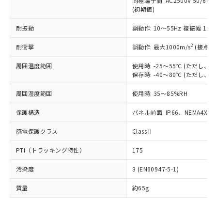
同極端子間: AC2500V 50/60
為替および外国貿易法に定める商品
在庫状況および標準価格照会結果は、
い合わせください。
(初期値)
（以下｢規制貨物等」という）を輸出
記載している更新日時点での社内デー
*EU RoHS指令（10物質）：
または国外への提供する場合は、日本
記
タに基づき作成されるものであり、閲
説明
鉛(Pb) 1000ppm以下、 水銀(Hg) 1000ppm以下、 カド
耐振動
誤動作: 10～55Hz 複振幅 1.
*中国RoHS10物質の基準値 (GB/T26572)：
国政府の輸出許可(または役務取引許
号
覧された時点での実際の在庫および標
ミウム(Cd) 100ppm以下、
Pb(鉛) :1000ppm、 Hg(水銀) : 1000ppm、 Cd(カドミウ
可)を取得するなどの必要な手続きを
六価クロム(Cr(Ⅵ)) 1000ppm以下、ポリ臭化ビフェニル
ム) : 100ppm、
準価格とは異なる場合があることをご
2
耐衝撃
誤動作: 最大1000m/s
(接点開
類(PBB) 1000ppm以下、ポリ臭化ジフェニルエーテル類
Cr(Ⅵ)(六価クロム) : 1000ppm、 PBBs(ポリ臭化ビフェ
とります。
了承ください。
(PBDE) 1000ppm以下、フタル酸ビス(2-エチルヘキシ
○
一定数以上の在庫あり
ニル類) : 1000ppm、 PBDEs(ポリ臭化ジフェニルエーテ
当社は規制貨物を破棄する場合は、完
ル) (DEHP)(別名：DOP) 1000ppm以下、フタル酸ブチ
正式な納期状況および標準価格はお客
ル類) : 1000ppm、
周囲温度範囲
使用時: -25～55℃ (ただし
ルベンジル（BBP） 1000ppm以下、フタル酸ジブチル
全に破砕するなど、違法に輸出されな
DBP(フタル酸ジブチル) : 1000ppm、 DIBP(フタル酸ジ
保存時: -40～80℃ (ただし
様のお取引先、またはお客様担当のオ
（DBP） 1000ppm以下、フタル酸ジイソブチル
イソブチル) : 1000ppm、 BBP(フタル酸ブチルベンジ
△
一定数には満たないが在庫あり
いよう必要な手段を講じます。
ムロン制御機器販売店・当社販売員に
(DIBP) 1000ppm以下
ル) : 1000ppm、
当社は貴社製品を、核兵器、ミサイ
但し、RoHS指令で産業用監視および制御機器に対する
周囲湿度範囲
使用時: 35～85%RH
DEHP(フタル酸ビス(2-エチルヘキシル)) : 1000ppm
ご相談ください。
適用除外項目は除く。
ル、化学兵器、生物兵器またはその他
－
在庫なし(最新の在庫状況につ
オムロン制御機器販売店や当社販売拠
フタル酸エステル類の４物質については閾値を超える意
保護構造
パネル前面: IP66、NEMA4X, N
武器並びにこれらの製造装置等に一切
いては、お客様のお取引先、ま
図的な使用がないことを確認しています。
点は「
販売ネットワーク
」をご確認
※2 環境保護使用期限
使用いたしません。
たはお客様担当のオムロン制御
ください。
感電保護クラス
Class II
当社は、貴社製品を第三者に販売する
機器販売店・当社販売員にご確
在庫状況および標準価格結果を当社の
※2 対応予定月
「ｅ」：有害物質（10物質）のすべてが基
場合は、上記1、2および3の内容を当
認ください)
事前の承諾なく第三者に漏洩または開
PTI（トラッキング特性）
175
準値以下であることを示します。
該第三者に通知します。また当社は、
示しないようお願いします。
部品在庫の切り替え状況などにより、予定
「10」：通常の使用状況下において有害物
販売先および販売に係わる関係者が違
マイパーツ機能（部品リスト作成サー
空
受注生産機種、また在庫状況の
汚染度
3 (EN60947-5-1)
月が前後することがあります。
質が外部に漏えいし、環境に深刻な影響を
法に輸出するおそれがある場合は、取
ビス）をご利用いただくには、I-Web
白
情報を公開していない機種
及ぼさない年数を意味します。
り引きをいたしません。
メンバーズにご登録されている必要が
質量
約65g
「－」：未確認です。当社販売部門へお問
あります。
い合わせください。
お客様が当ウェブサイト上で当社にご
※3 非含有証明書ダウンロード