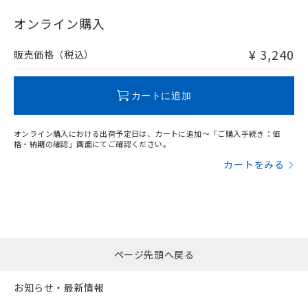
"対応済み"や非含有の記載がされた商品であっても、流通
在庫等で未対応品が混在する可能性があります。
オンライン購入
非含有品が必要な際は、弊社営業部門もしくは販売店へお
問い合わせください。
¥ 3,240
販売価格（税込）
この製品のRoHS/REACH対応状況ページへ
カートに追加
オンライン購入における出荷予定日は、カートに追加～「ご購入手続き：価
格・納期の確認」画面にてご確認ください。
カートをみる
ページ先頭へ戻る
お知らせ・最新情報