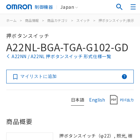
制御機器
Japan
ホーム
>
商品情報
>
商品カテゴリ
>
スイッチ
>
押ボタンスイッチ/表示灯
押ボタンスイッチ
A22NL-BGA-TGA-G102-GD
A22NN / A22NL 押ボタンスイッチ 形式仕様一覧
マイリストに追加
日本語
English
PDF出力
商品概要
押ボタンスイッチ（φ22）, 照光, 樹