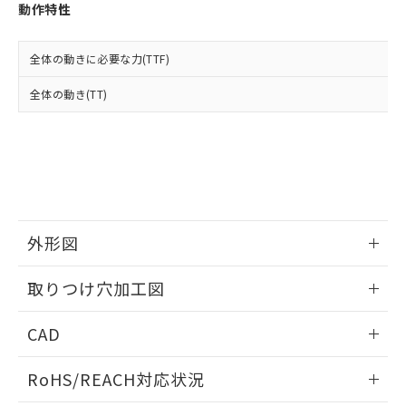
登録された部品リストについて、当社
動作特性
および当社の共同利用者が、当社の製
下記の非含有証明書をダウンロードするこ
品・サービスに関するお客様との取
とができます。
合意する
キャンセル
引・商談に必要な範囲で利用すること
全体の動きに必要な力(TTF)
をご了承ください。
EU RoHS指令（10物質）の非含有証明書
全体の動き(TT)
※当社の共同利用者とは、
"個人情報
51物質の非含有証明書（当社基準）
の共同利用に関して"
の「1.共同利
※本証明書は発行日時点で非含有を証明す
用者の範囲」に記載されている法人を
るもので、過去に遡って非含有を証明する
指します。
ものではありません。
また、RoHS指令のフタル酸エステル類４
物質の対応では、対応完了までの期間は出
荷製品に未対応品が混在することから備考
外形図
欄に対応日を記載しておりました。
既に当社にて対応品への在庫切替を完了
情報更新：2026/05/21
していることから、特段のことがない限
取りつけ穴加工図
り、2022年1月12日より割愛しておりま
す。
情報更新：2026/05/21
CAD
ログイン/会員登録いただくと、CADデータをダウンロー
RoHS/REACH対応状況
ドすることができます。