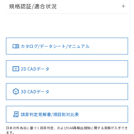
情報更新：2026/7/29
規格認証/適合状況
ログイン/会員登録
EU RoHS
注意事項・凡例
UL認証
CSA認証
CEマーキング
Yes
Yes
Yes
対応状況
対応予定月
※1
※2
ダウンロードデータをご利用いただく前に、以下を必ずお読
みください。
カタログ/データシート/マニュアル
対応済み
ソフトウェアの使用条件
LR型式承認
DNV型式承認
BV型式承認
KR型式承
（イギリス
（ノルウェー
（フランス
（韓国
船舶規格）
船舶規格）
船舶規格）
船舶規格
中国 RoHS
注意事項・凡例
2D CADデータ
No
No
No
No
中国 RoHS表
※1 ※2
3D CADデータ
この製品の規格認証/適合状況ページへ
Pb
Hg
Cd
Cr(VI)
その他の認証はこちらのページからご検索ください
該非判定見解書/項目別対比表
O
O
O
O
日本の外為法に基づく該非判定、およびEAR再輸出規制に関する見解が入手でき
ます。