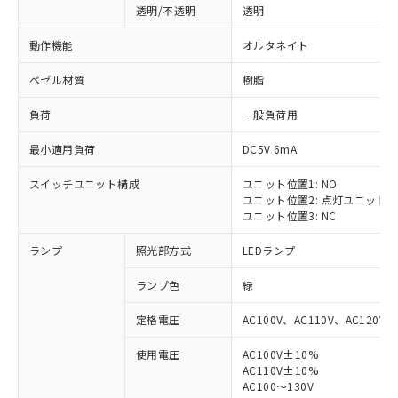
透明/不透明
透明
動作機能
オルタネイト
ベゼル材質
樹脂
負荷
一般負荷用
最小適用負荷
DC5V 6mA
スイッチユニット構成
ユニット位置1: NO
ユニット位置2: 点灯ユニット
ユニット位置3: NC
ランプ
照光部方式
LEDランプ
ランプ色
緑
定格電圧
AC100V、AC110V、AC120V
使用電圧
AC100V±10%
AC110V±10%
AC100～130V