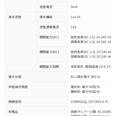
定格電流
5mA
接点定格
接点構成
1a+1b
※1 対応状況
定格通電電流
10A
対応済み：EU RoHS指令（10物質）の
非含有に対応した製品が提供可能な商品で
開閉能力(AC)
抵抗負荷(AC-12): AC24V 10A/A
す。
誘導負荷(AC-15): AC24V 10A/AC
対応予定：EU RoHS指令（10物質）の非含
ご利用条件
有に対応した製品に切り替える予定のある
開閉能力(DC)
抵抗負荷(DC-12): DC24V 8A/DC
商品です。
誘導負荷(DC-13): DC24V 4A/DC
対応予定なし：EU RoHS指令（10物質）の
以下の条件をお読みいただき、同意のうえ
開閉能力説明
測定条件: 周囲温度 20±2℃、
非含有に非対応の商品で、対応品を出す予
ご利用ください。
定はありません。
端子仕様
ねじ締め端子 (M3.5)
調査・確認中：EU RoHS指令（10物質）の
本サービスは、当社制御機器事業取扱
※1 中国RoHS○×表
非含有の対応状況を調査中または確認中の
商品の当社在庫状況および標準価格
許容操作頻度
電気的: 最大30回/分
商品です。
(税抜)を提供させていただくもので
機械的: 最大60回/分
「○」：最大均質材料含有率が中国RoHSの
非該当品：ライセンス料など無形物で、有
す。
基準値以下であることを示します。
害物質有無と関係のない商品です。
絶縁抵抗
100MΩ以上 (DC500Vメガ、
当社制御機器事業取扱商品の中には、
「×」：最大均質材料含有率が中国RoHSの
仕入先様の事情により、非含有部品として
本サービスの対象外となる商品もある
基準値を超えていることを示します。
いたものが、含有品と判明した場合などや
当社は、これら貴社製品のうち、外国
耐電圧
各端子とアース間: AC2500V 50/
ことをご了承ください。
「－」：未確認です。当社販売部門へお問
むを得ず変更することがあります。