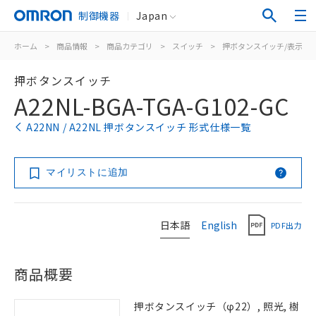
制御機器
Japan
ホーム
>
商品情報
>
商品カテゴリ
>
スイッチ
>
押ボタンスイッチ/表示灯
押ボタンスイッチ
A22NL-BGA-TGA-G102-GC
A22NN / A22NL 押ボタンスイッチ 形式仕様一覧
マイリストに追加
日本語
English
PDF出力
商品概要
押ボタンスイッチ（φ22）, 照光, 樹