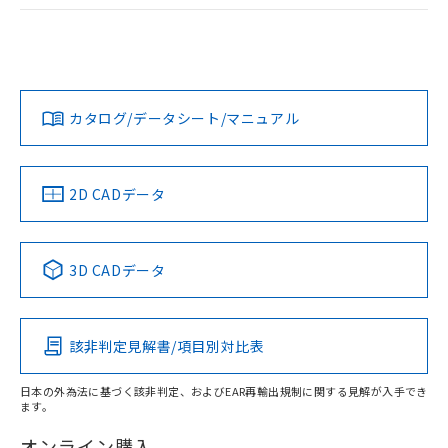
ログイン/会員登録
EU RoHS
注意事項・凡例
UL認証
CSA認証
CEマーキング
Yes
Yes
Yes
対応状況
対応予定月
※1
※2
ダウンロードデータをご利用いただく前に、以下を必ずお読
みください。
カタログ/データシート/マニュアル
対応済み
ソフトウェアの使用条件
LR型式承認
DNV型式承認
BV型式承認
KR型式承
（イギリス
（ノルウェー
（フランス
（韓国
船舶規格）
船舶規格）
船舶規格）
船舶規格
中国 RoHS
注意事項・凡例
2D CADデータ
No
No
No
No
中国 RoHS表
※1 ※2
3D CADデータ
この製品の規格認証/適合状況ページへ
Pb
Hg
Cd
Cr(VI)
その他の認証はこちらのページからご検索ください
該非判定見解書/項目別対比表
X
O
O
O
日本の外為法に基づく該非判定、およびEAR再輸出規制に関する見解が入手でき
ます。
"対応済み"や非含有の記載がされた商品であっても、流通
在庫等で未対応品が混在する可能性があります。
オンライン購入