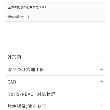
および当社の共同利用者が、当社の製
下記の非含有証明書をダウンロードするこ
品・サービスに関するお客様との取
全体の動きに必要な力(TTF)
とができます。
合意する
キャンセル
引・商談に必要な範囲で利用すること
をご了承ください。
全体の動き(TT)
EU RoHS指令（10物質）の非含有証明書
※当社の共同利用者とは、
"個人情報
51物質の非含有証明書（当社基準）
の共同利用に関して"
の「1.共同利
※本証明書は発行日時点で非含有を証明す
用者の範囲」に記載されている法人を
るもので、過去に遡って非含有を証明する
指します。
ものではありません。
また、RoHS指令のフタル酸エステル類４
物質の対応では、対応完了までの期間は出
荷製品に未対応品が混在することから備考
外形図
欄に対応日を記載しておりました。
情報更新：2026/05/21
既に当社にて対応品への在庫切替を完了
取りつけ穴加工図
していることから、特段のことがない限
り、2022年1月12日より割愛しておりま
情報更新：2026/05/21
CAD
す。
ログイン/会員登録いただくと、CADデータをダウンロー
RoHS/REACH対応状況
ドすることができます。
情報更新：2026/7/29
規格認証/適合状況