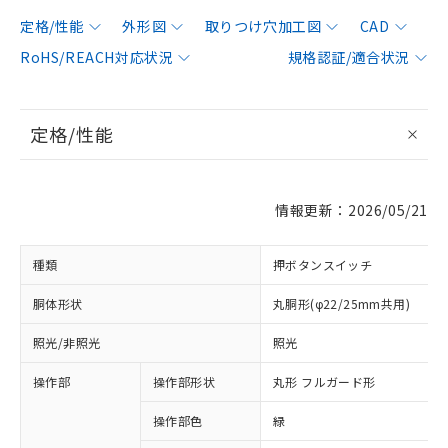
定格/性能
外形図
取りつけ穴加工図
CAD
RoHS/REACH対応状況
規格認証/適合状況
定格/性能
情報更新：2026/05/21
種類
押ボタンスイッチ
胴体形状
丸胴形(φ22/25mm共用)
照光/非照光
照光
操作部
操作部形状
丸形 フルガード形
操作部色
緑