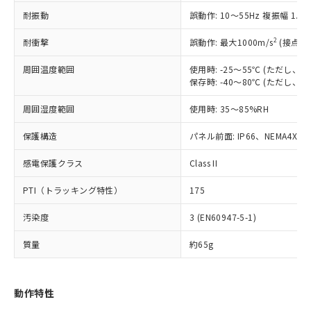
（以下｢規制貨物等」という）を輸出
記載している更新日時点での社内デー
耐振動
誤動作: 10～55Hz 複振幅 1.
*EU RoHS指令（10物質）：
または国外への提供する場合は、日本
記
タに基づき作成されるものであり、閲
説明
鉛(Pb) 1000ppm以下、 水銀(Hg) 1000ppm以下、 カド
*中国RoHS10物質の基準値 (GB/T26572)：
国政府の輸出許可(または役務取引許
号
覧された時点での実際の在庫および標
ミウム(Cd) 100ppm以下、
Pb(鉛) :1000ppm、 Hg(水銀) : 1000ppm、 Cd(カドミウ
2
耐衝撃
誤動作: 最大1000m/s
(接点開
可)を取得するなどの必要な手続きを
六価クロム(Cr(Ⅵ)) 1000ppm以下、ポリ臭化ビフェニル
ム) : 100ppm、
準価格とは異なる場合があることをご
類(PBB) 1000ppm以下、ポリ臭化ジフェニルエーテル類
Cr(Ⅵ)(六価クロム) : 1000ppm、 PBBs(ポリ臭化ビフェ
とります。
了承ください。
(PBDE) 1000ppm以下、フタル酸ビス(2-エチルヘキシ
周囲温度範囲
使用時: -25～55℃ (ただし
○
一定数以上の在庫あり
ニル類) : 1000ppm、 PBDEs(ポリ臭化ジフェニルエーテ
当社は規制貨物を破棄する場合は、完
ル) (DEHP)(別名：DOP) 1000ppm以下、フタル酸ブチ
正式な納期状況および標準価格はお客
ル類) : 1000ppm、
保存時: -40～80℃ (ただし
ルベンジル（BBP） 1000ppm以下、フタル酸ジブチル
全に破砕するなど、違法に輸出されな
DBP(フタル酸ジブチル) : 1000ppm、 DIBP(フタル酸ジ
様のお取引先、またはお客様担当のオ
（DBP） 1000ppm以下、フタル酸ジイソブチル
イソブチル) : 1000ppm、 BBP(フタル酸ブチルベンジ
△
一定数には満たないが在庫あり
いよう必要な手段を講じます。
周囲湿度範囲
使用時: 35～85%RH
ムロン制御機器販売店・当社販売員に
(DIBP) 1000ppm以下
ル) : 1000ppm、
当社は貴社製品を、核兵器、ミサイ
但し、RoHS指令で産業用監視および制御機器に対する
DEHP(フタル酸ビス(2-エチルヘキシル)) : 1000ppm
ご相談ください。
適用除外項目は除く。
ル、化学兵器、生物兵器またはその他
保護構造
パネル前面: IP66、NEMA4X, N
－
在庫なし(最新の在庫状況につ
オムロン制御機器販売店や当社販売拠
フタル酸エステル類の４物質については閾値を超える意
武器並びにこれらの製造装置等に一切
いては、お客様のお取引先、ま
図的な使用がないことを確認しています。
点は「
販売ネットワーク
」をご確認
※2 環境保護使用期限
感電保護クラス
Class II
使用いたしません。
たはお客様担当のオムロン制御
ください。
当社は、貴社製品を第三者に販売する
機器販売店・当社販売員にご確
在庫状況および標準価格結果を当社の
PTI（トラッキング特性）
175
※2 対応予定月
「ｅ」：有害物質（10物質）のすべてが基
場合は、上記1、2および3の内容を当
認ください)
事前の承諾なく第三者に漏洩または開
準値以下であることを示します。
該第三者に通知します。また当社は、
示しないようお願いします。
汚染度
3 (EN60947-5-1)
部品在庫の切り替え状況などにより、予定
「10」：通常の使用状況下において有害物
販売先および販売に係わる関係者が違
マイパーツ機能（部品リスト作成サー
空
受注生産機種、また在庫状況の
月が前後することがあります。
質が外部に漏えいし、環境に深刻な影響を
法に輸出するおそれがある場合は、取
ビス）をご利用いただくには、I-Web
白
情報を公開していない機種
質量
約65g
及ぼさない年数を意味します。
り引きをいたしません。
メンバーズにご登録されている必要が
「－」：未確認です。当社販売部門へお問
あります。
い合わせください。
お客様が当ウェブサイト上で当社にご
動作特性
※3 非含有証明書ダウンロード
登録された部品リストについて、当社