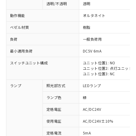
透明/不透明
透明
動作機能
オルタネイト
ベゼル材質
樹脂
負荷
一般負荷用
最小適用負荷
DC5V 6mA
スイッチユニット構成
ユニット位置1: NO
ユニット位置2: 点灯ユニット
ユニット位置3: NC
ランプ
照光部方式
LEDランプ
ランプ色
緑
定格電圧
AC/DC24V
使用電圧
AC/DC24V±10%
定格電流
5mA