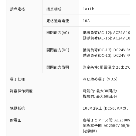
接点定格
接点構成
1a+1b
※1 対応状況
定格通電電流
10A
対応済み：EU RoHS指令（10物質）の
開閉能力(AC)
抵抗負荷(AC-12): AC24V 10A/A
非含有に対応した製品が提供可能な商品で
誘導負荷(AC-15): AC24V 10A/AC
す。
対応予定：EU RoHS指令（10物質）の非含
開閉能力(DC)
抵抗負荷(DC-12): DC24V 8A/DC
ご利用条件
有に対応した製品に切り替える予定のある
誘導負荷(DC-13): DC24V 4A/DC
商品です。
対応予定なし：EU RoHS指令（10物質）の
開閉能力説明
測定条件: 周囲温度 20±2℃、
以下の条件をお読みいただき、同意のうえ
非含有に非対応の商品で、対応品を出す予
ご利用ください。
端子仕様
ねじ締め端子 (M3.5)
定はありません。
調査・確認中：EU RoHS指令（10物質）の
本サービスは、当社制御機器事業取扱
※1 中国RoHS○×表
許容操作頻度
電気的: 最大30回/分
非含有の対応状況を調査中または確認中の
商品の当社在庫状況および標準価格
機械的: 最大60回/分
商品です。
(税抜)を提供させていただくもので
「○」：最大均質材料含有率が中国RoHSの
非該当品：ライセンス料など無形物で、有
す。
絶縁抵抗
100MΩ以上 (DC500Vメガ、
基準値以下であることを示します。
害物質有無と関係のない商品です。
当社制御機器事業取扱商品の中には、
「×」：最大均質材料含有率が中国RoHSの
仕入先様の事情により、非含有部品として
耐電圧
各端子とアース間: AC2500V 50/
本サービスの対象外となる商品もある
基準値を超えていることを示します。
いたものが、含有品と判明した場合などや
当社は、これら貴社製品のうち、外国
同極端子間: AC2500V 50/60
ことをご了承ください。
「－」：未確認です。当社販売部門へお問
むを得ず変更することがあります。
(初期値)
為替および外国貿易法に定める商品
在庫状況および標準価格照会結果は、
い合わせください。