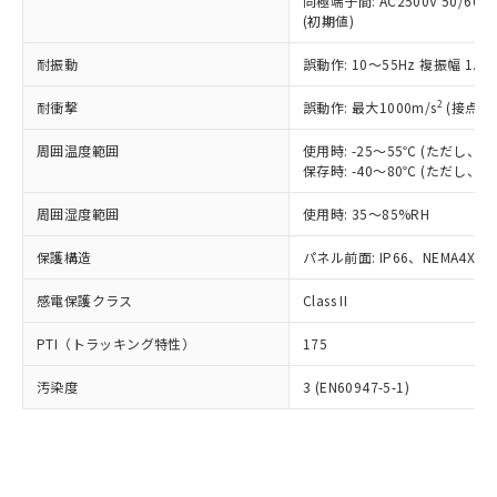
類(PBB) 1000ppm以下、ポリ臭化ジフェニルエーテル類
同極端子間: AC2500V 50/60
Cr(Ⅵ)(六価クロム) : 1000ppm、 PBBs(ポリ臭化ビフェ
とります。
了承ください。
(PBDE) 1000ppm以下、フタル酸ビス(2-エチルヘキシ
○
一定数以上の在庫あり
ニル類) : 1000ppm、 PBDEs(ポリ臭化ジフェニルエーテ
(初期値)
当社は規制貨物を破棄する場合は、完
ル) (DEHP)(別名：DOP) 1000ppm以下、フタル酸ブチ
正式な納期状況および標準価格はお客
ル類) : 1000ppm、
ルベンジル（BBP） 1000ppm以下、フタル酸ジブチル
全に破砕するなど、違法に輸出されな
DBP(フタル酸ジブチル) : 1000ppm、 DIBP(フタル酸ジ
様のお取引先、またはお客様担当のオ
耐振動
誤動作: 10～55Hz 複振幅 1.
（DBP） 1000ppm以下、フタル酸ジイソブチル
イソブチル) : 1000ppm、 BBP(フタル酸ブチルベンジ
△
一定数には満たないが在庫あり
いよう必要な手段を講じます。
ムロン制御機器販売店・当社販売員に
(DIBP) 1000ppm以下
ル) : 1000ppm、
当社は貴社製品を、核兵器、ミサイ
但し、RoHS指令で産業用監視および制御機器に対する
DEHP(フタル酸ビス(2-エチルヘキシル)) : 1000ppm
ご相談ください。
2
耐衝撃
誤動作: 最大1000m/s
(接点開
適用除外項目は除く。
ル、化学兵器、生物兵器またはその他
－
在庫なし(最新の在庫状況につ
オムロン制御機器販売店や当社販売拠
フタル酸エステル類の４物質については閾値を超える意
武器並びにこれらの製造装置等に一切
いては、お客様のお取引先、ま
周囲温度範囲
図的な使用がないことを確認しています。
使用時: -25～55℃ (ただし
点は「
販売ネットワーク
」をご確認
※2 環境保護使用期限
使用いたしません。
保存時: -40～80℃ (ただし
たはお客様担当のオムロン制御
ください。
当社は、貴社製品を第三者に販売する
機器販売店・当社販売員にご確
在庫状況および標準価格結果を当社の
※2 対応予定月
「ｅ」：有害物質（10物質）のすべてが基
周囲湿度範囲
使用時: 35～85%RH
場合は、上記1、2および3の内容を当
認ください)
事前の承諾なく第三者に漏洩または開
準値以下であることを示します。
該第三者に通知します。また当社は、
示しないようお願いします。
保護構造
パネル前面: IP66、NEMA4X, N
部品在庫の切り替え状況などにより、予定
「10」：通常の使用状況下において有害物
販売先および販売に係わる関係者が違
マイパーツ機能（部品リスト作成サー
空
受注生産機種、また在庫状況の
月が前後することがあります。
質が外部に漏えいし、環境に深刻な影響を
法に輸出するおそれがある場合は、取
ビス）をご利用いただくには、I-Web
白
情報を公開していない機種
感電保護クラス
Class II
及ぼさない年数を意味します。
り引きをいたしません。
メンバーズにご登録されている必要が
「－」：未確認です。当社販売部門へお問
あります。
PTI（トラッキング特性）
175
い合わせください。
お客様が当ウェブサイト上で当社にご
※3 非含有証明書ダウンロード
登録された部品リストについて、当社
汚染度
3 (EN60947-5-1)
および当社の共同利用者が、当社の製
下記の非含有証明書をダウンロードするこ
品・サービスに関するお客様との取
とができます。
合意する
キャンセル
引・商談に必要な範囲で利用すること
をご了承ください。
EU RoHS指令（10物質）の非含有証明書