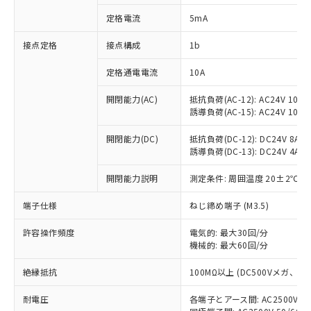
対応済み：EU RoHS指令（10物質）の
定格電流
5mA
非含有に対応した製品が提供可能な商品で
す。
接点定格
接点構成
1b
対応予定：EU RoHS指令（10物質）の非含
ご利用条件
有に対応した製品に切り替える予定のある
定格通電電流
10A
商品です。
対応予定なし：EU RoHS指令（10物質）の
開閉能力(AC)
抵抗負荷(AC-12): AC24V 10A/A
以下の条件をお読みいただき、同意のうえ
非含有に非対応の商品で、対応品を出す予
誘導負荷(AC-15): AC24V 10A/AC
ご利用ください。
定はありません。
調査・確認中：EU RoHS指令（10物質）の
開閉能力(DC)
抵抗負荷(DC-12): DC24V 8A/DC
本サービスは、当社制御機器事業取扱
※1 中国RoHS○×表
誘導負荷(DC-13): DC24V 4A/DC
非含有の対応状況を調査中または確認中の
商品の当社在庫状況および標準価格
商品です。
(税抜)を提供させていただくもので
開閉能力説明
測定条件: 周囲温度 20±2℃、
「○」：最大均質材料含有率が中国RoHSの
非該当品：ライセンス料など無形物で、有
す。
基準値以下であることを示します。
害物質有無と関係のない商品です。
当社制御機器事業取扱商品の中には、
端子仕様
ねじ締め端子 (M3.5)
「×」：最大均質材料含有率が中国RoHSの
仕入先様の事情により、非含有部品として
本サービスの対象外となる商品もある
基準値を超えていることを示します。
いたものが、含有品と判明した場合などや
当社は、これら貴社製品のうち、外国
ことをご了承ください。
許容操作頻度
電気的: 最大30回/分
「－」：未確認です。当社販売部門へお問
むを得ず変更することがあります。
為替および外国貿易法に定める商品
機械的: 最大60回/分
在庫状況および標準価格照会結果は、
い合わせください。
（以下｢規制貨物等」という）を輸出
記載している更新日時点での社内デー
*EU RoHS指令（10物質）：
または国外への提供する場合は、日本
絶縁抵抗
100MΩ以上 (DC500Vメガ、
記
タに基づき作成されるものであり、閲
説明
鉛(Pb) 1000ppm以下、 水銀(Hg) 1000ppm以下、 カド
*中国RoHS10物質の基準値 (GB/T26572)：
国政府の輸出許可(または役務取引許
号
覧された時点での実際の在庫および標
ミウム(Cd) 100ppm以下、
Pb(鉛) :1000ppm、 Hg(水銀) : 1000ppm、 Cd(カドミウ
耐電圧
各端子とアース間: AC2500V 50/
可)を取得するなどの必要な手続きを
六価クロム(Cr(Ⅵ)) 1000ppm以下、ポリ臭化ビフェニル
ム) : 100ppm、
準価格とは異なる場合があることをご