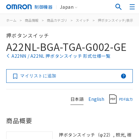
制御機器
Japan
ホーム
>
商品情報
>
商品カテゴリ
>
スイッチ
>
押ボタンスイッチ/表示灯
押ボタンスイッチ
A22NL-BGA-TGA-G002-GE
A22NN / A22NL 押ボタンスイッチ 形式仕様一覧
マイリストに追加
日本語
English
PDF出力
商品概要
押ボタンスイッチ（φ22）, 照光, 樹