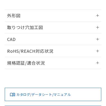
※当社の共同利用者とは、
"個人情報
51物質の非含有証明書（当社基準）
の共同利用に関して"
の「1.共同利
※本証明書は発行日時点で非含有を証明す
用者の範囲」に記載されている法人を
るもので、過去に遡って非含有を証明する
外形図
指します。
ものではありません。
情報更新：2026/05/21
また、RoHS指令のフタル酸エステル類４
取りつけ穴加工図
物質の対応では、対応完了までの期間は出
荷製品に未対応品が混在することから備考
情報更新：2026/05/21
CAD
欄に対応日を記載しておりました。
既に当社にて対応品への在庫切替を完了
ログイン/会員登録いただくと、CADデータをダウンロー
していることから、特段のことがない限
RoHS/REACH対応状況
ドすることができます。
り、2022年1月12日より割愛しておりま
す。
情報更新：2026/7/29
規格認証/適合状況
ログイン/会員登録
EU RoHS
注意事項・凡例
UL認証
CSA認証
CEマーキング
Yes
Yes
Yes
対応状況
対応予定月
※1
※2
ダウンロードデータをご利用いただく前に、以下を必ずお読
みください。
カタログ/データシート/マニュアル
対応済み
ソフトウェアの使用条件
LR型式承認
DNV型式承認
BV型式承認
KR型式承
（イギリス
（ノルウェー
（フランス
（韓国