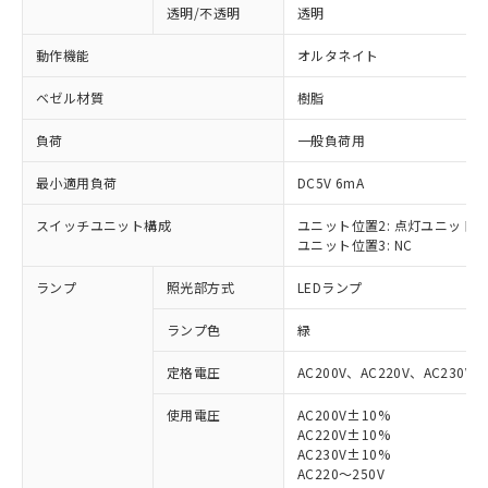
透明/不透明
透明
動作機能
オルタネイト
ベゼル材質
樹脂
負荷
一般負荷用
最小適用負荷
DC5V 6mA
スイッチユニット構成
ユニット位置2: 点灯ユニット
ユニット位置3: NC
ランプ
照光部方式
LEDランプ
ランプ色
緑
定格電圧
AC200V、AC220V、AC230V、
使用電圧
AC200V±10%
AC220V±10%
※1 対応状況
AC230V±10%
AC220～250V