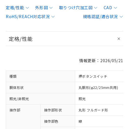
定格/性能
外形図
取りつけ穴加工図
CAD
RoHS/REACH対応状況
規格認証/適合状況
定格/性能
情報更新：2026/05/21
種類
押ボタンスイッチ
胴体形状
丸胴形(φ22/25mm共用)
照光/非照光
照光
操作部
操作部形状
丸形 フルガード形
操作部色
緑