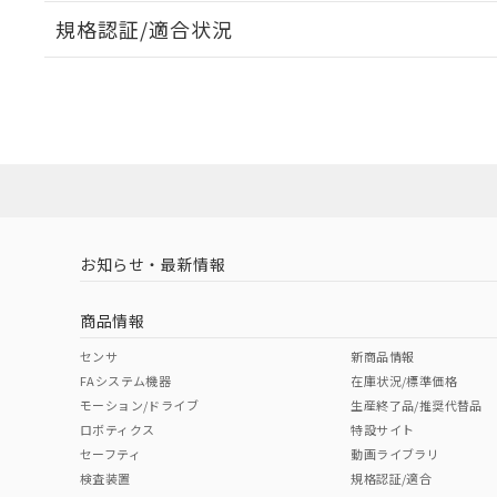
規格認証/適合状況
EU RoHS
注意事項・凡例
UL認証
CSA認証
CEマーキング
ダウンロードデータをご利用いただく前に、以下を必ずお読
Yes
Yes
Yes
対応状況
対応予定月
※1
※2
ソフトウェアの使用条件
対応済み
LR型式承認
DNV型式承認
BV型式承認
KR
（イギリス
（ノルウェー
（フランス
（
お知らせ・最新情報
中国 RoHS
注意事項・凡例
船舶規格）
船舶規格）
船舶規格）
船
商品情報
No
No
No
No
中国 RoHS表
※1 ※2
センサ
新商品情報
FAシステム機器
在庫状況/標準価格
Pb
Hg
Cd
Cr(V
モーション/ドライブ
生産終了品/推奨代替品
ロボティクス
特設サイト
セーフティ
動画ライブラリ
検査装置
規格認証/適合
O
O
O
O