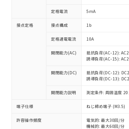
があります。
以下の条件をお読
「○」：最大均質
定格電流
5mA
「×」：最大均質
本サービスは
当社は、これ
*EU RoHS指令（10物
「－」：未確認で
鉛(Pb) 1000ppm以下、
くものです。
う）を輸出ま
記
説明
六価クロム(Cr(Ⅵ)) 1
接点定格
接点構成
1b
当社制御機器
などの必要な
フタル酸ビス(2-エチルヘ
号
*中国RoHS10物質の基準値 
ル（DBP） 1000ppm
在庫状況およ
当社は規制貨
Pb(鉛) :1000ppm、 Hg
但し、RoHS指令で産
のであり、閲
ます。
定格通電電流
10A
Cr(Ⅵ)(六価クロム) : 
フタル酸エステル類の４
○
一定数以
DBP(フタル酸ジブチル) :
い。
当社は貴社製
DEHP(フタル酸ビス(2-エ
正式な納期状
置等に一切使
開閉能力(AC)
抵抗負荷(AC-12): AC24
当社販売員に
※2 対応予定月
△
一定数に
当社は、貴社
誘導負荷(AC-15): AC24V
オムロン制御
また当社は、
※2 環境保護使
在庫状況およ
部品在庫の切り替
たしません。
－
在庫なし
開閉能力(DC)
抵抗負荷(DC-12): DC24
す。
「ｅ」：有害物質
機器販売
誘導負荷(DC-13): DC24
マイパーツ機
「10」：通常の
ている必要が
味します。
空
受注生産
お客様が当ウ
開閉能力説明
測定条件: 周囲温度 2
※3 非含有証明
「－」：未確認で
白
が、当社の製
さい。
下記の非含有証明
端子仕様
ねじ締め端子 (M3.5)
※当社の共同
いる法人を指
EU RoHS指令（
許容操作頻度
電気的: 最大30回/分
51物質の非含有証
機械的: 最大60回/分