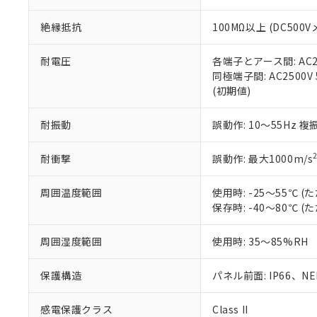
※本証明書は発行
また、RoHS指
絶縁抵抗
100MΩ以上 (DC5
混在することから
既に当社にて対応
り割愛しておりま
耐電圧
各端子とアース間: AC250
同極端子間: AC2500V
(初期値)
耐振動
誤動作: 10～55Hz 複
耐衝撃
誤動作: 最大1000m/s
周囲温度範囲
使用時: -25～55℃
保存時: -40～80℃
周囲湿度範囲
使用時: 35～85%RH
保護構造
パネル前面: IP66、NEM
感電保護クラス
Class II