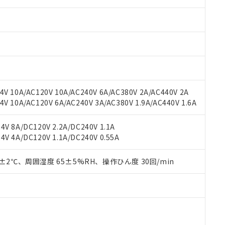
みいただき、同意のうえご利用ください。
材料含有率が中国RoHSの基準値以下であることを示します。
材料含有率が中国RoHSの基準値を超えていることを示します。
、当社制御機器事業取扱商品の当社在庫状況および標準価格(税抜)
ら貴社製品のうち、外国為替および外国貿易法に定める商品（以下｢
質）：
す。当社販売部門へお問い合わせください。
 水銀(Hg) 1000ppm以下、 カドミウム(Cd) 100ppm以下、
たは国外への提供する場合は、日本国政府の輸出許可(または役務取
000ppm以下、ポリ臭化ビフェニル類(PBB) 1000ppm以下、ポリ臭化ジフェニルエーテル類(P
事業取扱商品の中には、本サービスの対象外となる商品もあること
手続きをとります。
キシル) (DEHP)(別名：DOP) 1000ppm以下、フタル酸ブチルベンジル（BBP） 100
(GB/T26572)：
以下、フタル酸ジイソブチル (DIBP) 1000ppm以下
び標準価格照会結果は、記載している更新日時点での社内データに
物を破棄する場合は、完全に破砕するなど、違法に輸出されないよ
(水銀) : 1000ppm、 Cd(カドミウム) : 100ppm、
業用監視および制御機器に対する適用除外項目は除く。
覧された時点での実際の在庫および標準価格とは異なる場合がある
1000ppm、 PBBs(ポリ臭化ビフェニル類) : 1000ppm、 PBDEs(ポリ臭化ジフェニルエーテル類
物質については閾値を超える意図的な使用がないことを確認しています。
上の在庫あり
 1000ppm、 DIBP(フタル酸ジイソブチル) : 1000ppm、 BBP(フタル酸ブチルベンジル) :
品を、核兵器、ミサイル、化学兵器、生物兵器またはその他武器並
チルヘキシル)) : 1000ppm
況および標準価格はお客様のお取引先、またはお客様担当のオムロ
用いたしません。
V 10A/AC120V 10A/AC240V 6A/AC380V 2A/AC440V 2A
ご相談ください。
は満たないが在庫あり
製品を第三者に販売する場合は、上記1、2および3の内容を当該第
 10A/AC120V 6A/AC240V 3A/AC380V 1.9A/AC440V 1.6A
機器販売店や当社販売拠点は「
販売ネットワーク
」をご確認くだ
販売先および販売に係わる関係者が違法に輸出するおそれがある場
用期限
び標準価格結果を当社の事前の承諾なく第三者に漏洩または開示し
え状況などにより、予定月が前後することがあります。
(最新の在庫状況については、お客様のお取引先、またはお客様担当
V 8A/DC120V 2.2A/DC240V 1.1A
（10物質）のすべてが基準値以下であることを示します。
店・当社販売員にご確認ください)
V 4A/DC120V 1.1A/DC240V 0.55A
能（部品リスト作成サービス）をご利用いただくには、I-Webメン
使用状況下において有害物質が外部に漏えいし、環境に深刻な影響を
あります。
機種、また在庫状況の情報を公開していない機種
ェブサイト上で当社にご登録された部品リストについて、当社およ
0±2℃、周囲湿度 65±5%RH、操作ひん度 30回/min
書ダウンロード
す。当社販売部門へお問い合わせください。
品・サービスに関するお客様との取引・商談に必要な範囲で利用す
合意する
キャンセル
書をダウンロードすることができます。
利用者とは、
"個人情報の共同利用に関して"
の「1.共同利用者の
します。
10物質）の非含有証明書
明書（当社基準）