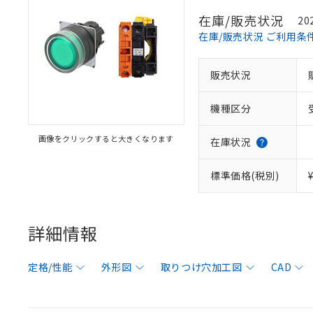
在庫/販売状況
20
在庫/販売状況 ご利用条
販売状況
機種区分
画像をクリックすると大きくなります
在庫状況
標準価格(税別)
詳細情報
定格/性能
外形図
取りつけ穴加工図
CAD