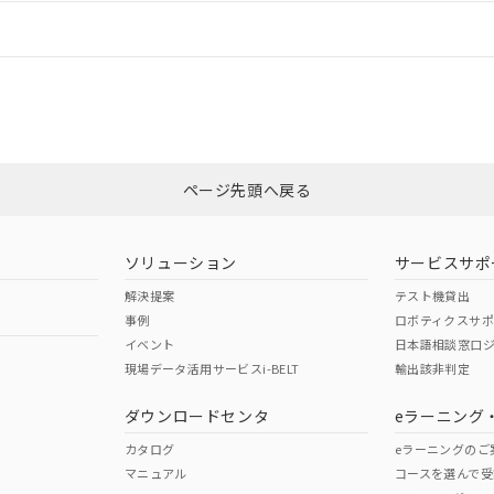
情報更新：
ログイン/会員登録
CCC認証
電波法
みください。
Yes
N/A
非含有証明書
※3
ページ先頭へ戻る
ダウンロードはこちら
型式承認
NK型式承認
ABS型式承認
韓国
（日本
（アメリカ
ソリューション
サービスサポ
舶規格）
船舶規格）
船舶規格）
解決提案
テスト機貸出
事例
ロボティクスサ
No
No
イベント
日本語相談窓口
現場データ活用サービスi-BELT
輸出該非判定
I)
PBBs
PBDEs
DBP
ダウンロードセンタ
eラーニング
この製品の規格認証/適合
その他の認証はこちらのページからご
カタログ
eラーニングのご
マニュアル
コースを選んで受
O
O
O