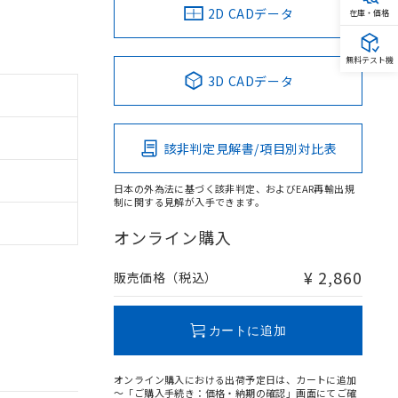
2D CADデータ
在庫・価格
無料テスト機
3D CADデータ
該非判定見解書/項目別対比表
日本の外為法に基づく該非判定、およびEAR再輸出規
制に関する見解が入手できます。
オンライン購入
¥ 2,860
販売価格（税込）
カートに追加
オンライン購入における出荷予定日は、カートに追加
～「ご購入手続き：価格・納期の確認」画面にてご確