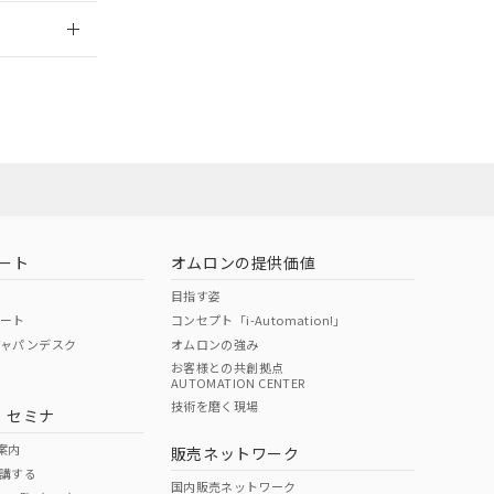
2026/7/29
ート
オムロンの提供価値
目指す姿
ポート
コンセプト「i-Automation!」
ジャパンデスク
オムロンの強み
お客様との共創拠点
AUTOMATION CENTER
DIBP
BBP
DEHP
環境保護
技術を磨く現場
・セミナ
状況ページへ
使用期限
検索ください
案内
販売ネットワーク
講する
O
O
O
e
国内販売ネットワーク