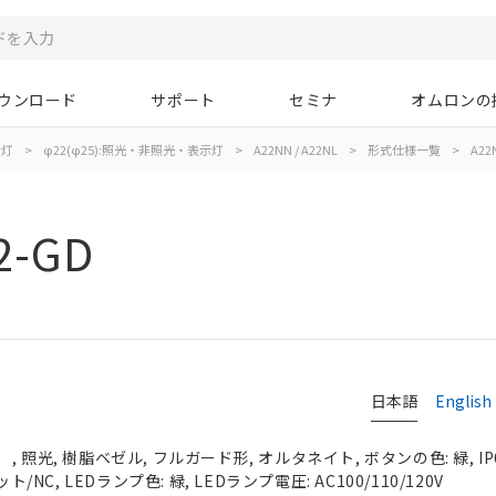
ウンロード
サポート
セミナ
オムロンの
示灯
>
φ22(φ25):照光・非照光・表示灯
>
A22NN / A22NL
>
形式仕様一覧
>
A22
2-GD
日本語
English
 照光, 樹脂ベゼル, フルガード形, オルタネイト, ボタンの色: 緑, IP
ト/NC, LEDランプ色: 緑, LEDランプ電圧: AC100/110/120V