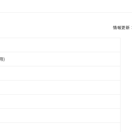
情報更新：2
用)