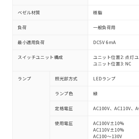
ベゼル材質
樹脂
負荷
一般負荷用
最小適用負荷
DC5V 6mA
スイッチユニット構成
ユニット位置2: 点灯
ユニット位置3: NC
ランプ
照光部方式
LEDランプ
※1 対応状況
ランプ色
緑
対応済み：EU
対応予定：EU R
定格電圧
AC100V、AC110V、A
対応予定なし：EU
調査・確認中：EU
ご利用条件
使用電圧
AC100V±10%
非該当品：ライセ
AC110V±10%
※1 中国RoHS
仕入先様の事情に
AC100～130V