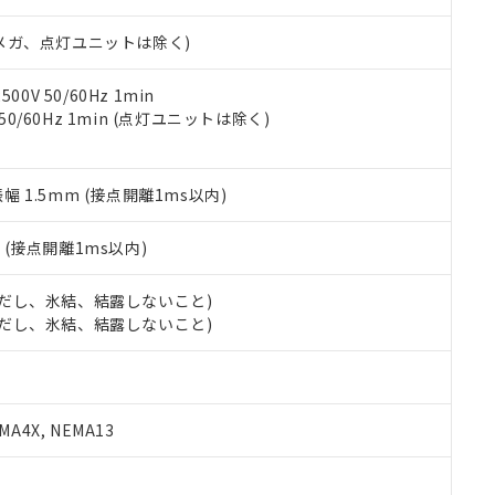
日時点で非含有を証明するもので、過去に遡って非含有を証明するも
令のフタル酸エステル類４物質の対応では、対応完了までの期間は出
00Vメガ、点灯ユニットは除く)
備考欄に対応日を記載しておりました。
品への在庫切替を完了していることから、特段のことがない限り、20
す。
0V 50/60Hz 1min
 50/60Hz 1min (点灯ユニットは除く)
振幅 1.5mm (接点開離1ms以内)
2
(接点開離1ms以内)
 (ただし、氷結、結露しないこと)
 (ただし、氷結、結露しないこと)
A4X, NEMA13