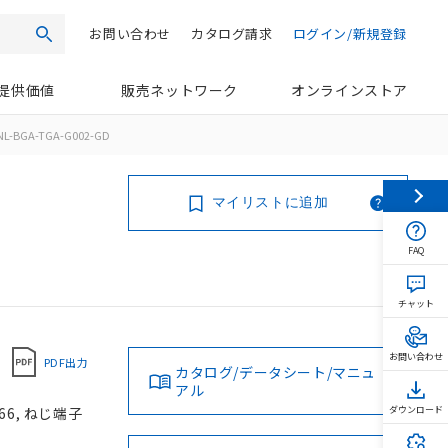
お問い合わせ
カタログ請求
ログイン/新規登録
検索
提供価値
販売ネットワーク
オンラインストア
NL-BGA-TGA-G002-GD
マイリストに追加
FAQ
チャット
お問い合わせ
PDF出力
カタログ/データシート/マニュ
アル
66, ねじ端子
ダウンロード