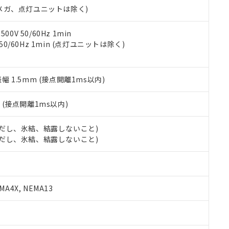
合意する
キャンセル
00Vメガ、点灯ユニットは除く)
書をダウンロードすることができます。
利用者とは、
"個人情報の共同利用に関して"
の「1.共同利用者の
します。
10物質）の非含有証明書
0V 50/60Hz 1min
明書（当社基準）
 50/60Hz 1min (点灯ユニットは除く)
日時点で非含有を証明するもので、過去に遡って非含有を証明するも
令のフタル酸エステル類４物質の対応では、対応完了までの期間は出
備考欄に対応日を記載しておりました。
振幅 1.5mm (接点開離1ms以内)
品への在庫切替を完了していることから、特段のことがない限り、20
す。
2
(接点開離1ms以内)
 (ただし、氷結、結露しないこと)
 (ただし、氷結、結露しないこと)
A4X, NEMA13