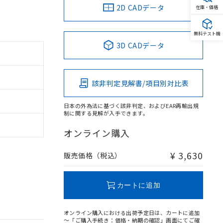
2D CADデータ
在庫・価格
無料テスト機
3D CADデータ
該非判定見解書/項目別対比表
日本の外為法に基づく該非判定、およびEAR再輸出規
制に関する見解が入手できます。
オンライン購入
¥ 3,630
販売価格（税込）
カートに追加
オンライン購入における出荷予定日は、カートに追加
～「ご購入手続き：価格・納期の確認」画面にてご確