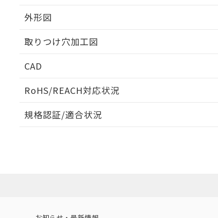
外形図
取りつけ穴加工図
CAD
ログイン/会員登録いただくと、CADデータをダウンロ
RoHS/REACH対応状況
規格認証/適合状況
EU RoHS
注意事項・凡例
A22NL-BGA-TAA-P102-ABについての規格認証/適
業員または販売店にお問い合わせください。
ダウンロードデータをご利用いただく前に、以下を必ずお読
対応状況
対応予定月
※1
※2
ソフトウェアの使用条件
対応済み
お知らせ・最新情報