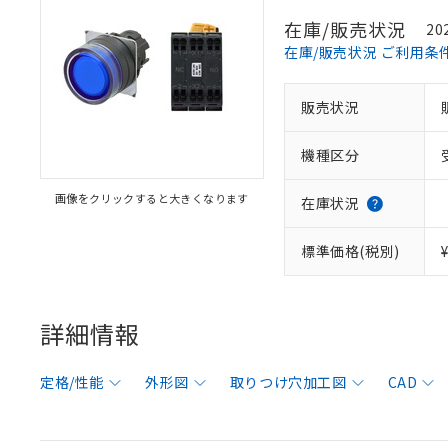
在庫/販売状況
20
在庫/販売状況 ご利用条
販売状況
機種区分
画像をクリックすると大きくなります
在庫状況
標準価格(税別)
詳細情報
定格/性能
外形図
取りつけ穴加工図
CAD