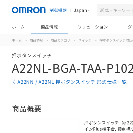
制御機器
Japan
ホーム
商品情報
ソリューション
ダ
ホーム
>
商品情報
>
商品カテゴリ
>
スイッチ
>
押ボタンスイッチ/表
押ボタンスイッチ
A22NL-BGA-TAA-P10
A22NN / A22NL 押ボタンスイッチ 形式仕様一覧
商品概要
押ボタンスイッチ（φ22）,
インPlus端子台, 接点構成: