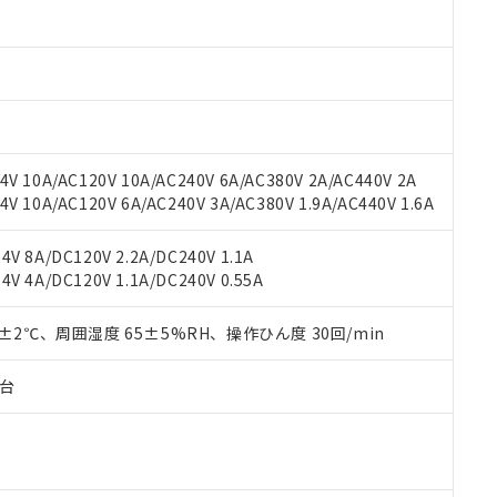
oHS指令（10物質）の非含有に対応した製品に切り替える予定のある
 RoHS指令（10物質）の非含有に非対応の商品で、対応品を出す予
 RoHS指令（10物質）の非含有の対応状況を調査中または確認中の
ンス料など無形物で、有害物質有無と関係のない商品です。
○×表
より、非含有部品としていたものが、含有品と判明した場合などやむ
みいただき、同意のうえご利用ください。
材料含有率が中国RoHSの基準値以下であることを示します。
材料含有率が中国RoHSの基準値を超えていることを示します。
、当社制御機器事業取扱商品の当社在庫状況および標準価格(税抜)
ら貴社製品のうち、外国為替および外国貿易法に定める商品（以下｢
質）：
V 10A/AC120V 10A/AC240V 6A/AC380V 2A/AC440V 2A
す。当社販売部門へお問い合わせください。
 水銀(Hg) 1000ppm以下、 カドミウム(Cd) 100ppm以下、
たは国外への提供する場合は、日本国政府の輸出許可(または役務取
 10A/AC120V 6A/AC240V 3A/AC380V 1.9A/AC440V 1.6A
000ppm以下、ポリ臭化ビフェニル類(PBB) 1000ppm以下、ポリ臭化ジフェニルエーテル類(P
事業取扱商品の中には、本サービスの対象外となる商品もあること
手続きをとります。
キシル) (DEHP)(別名：DOP) 1000ppm以下、フタル酸ブチルベンジル（BBP） 100
(GB/T26572)：
以下、フタル酸ジイソブチル (DIBP) 1000ppm以下
び標準価格照会結果は、記載している更新日時点での社内データに
物を破棄する場合は、完全に破砕するなど、違法に輸出されないよ
(水銀) : 1000ppm、 Cd(カドミウム) : 100ppm、
業用監視および制御機器に対する適用除外項目は除く。
V 8A/DC120V 2.2A/DC240V 1.1A
覧された時点での実際の在庫および標準価格とは異なる場合がある
1000ppm、 PBBs(ポリ臭化ビフェニル類) : 1000ppm、 PBDEs(ポリ臭化ジフェニルエーテル類
物質については閾値を超える意図的な使用がないことを確認しています。
V 4A/DC120V 1.1A/DC240V 0.55A
上の在庫あり
 1000ppm、 DIBP(フタル酸ジイソブチル) : 1000ppm、 BBP(フタル酸ブチルベンジル) :
品を、核兵器、ミサイル、化学兵器、生物兵器またはその他武器並
チルヘキシル)) : 1000ppm
況および標準価格はお客様のお取引先、またはお客様担当のオムロ
用いたしません。
ご相談ください。
0±2℃、周囲湿度 65±5%RH、操作ひん度 30回/min
は満たないが在庫あり
製品を第三者に販売する場合は、上記1、2および3の内容を当該第
機器販売店や当社販売拠点は「
販売ネットワーク
」をご確認くだ
販売先および販売に係わる関係者が違法に輸出するおそれがある場
用期限
び標準価格結果を当社の事前の承諾なく第三者に漏洩または開示し
え状況などにより、予定月が前後することがあります。
子台
(最新の在庫状況については、お客様のお取引先、またはお客様担当
（10物質）のすべてが基準値以下であることを示します。
店・当社販売員にご確認ください)
能（部品リスト作成サービス）をご利用いただくには、I-Webメン
使用状況下において有害物質が外部に漏えいし、環境に深刻な影響を
あります。
機種、また在庫状況の情報を公開していない機種
ェブサイト上で当社にご登録された部品リストについて、当社およ
書ダウンロード
す。当社販売部門へお問い合わせください。
品・サービスに関するお客様との取引・商談に必要な範囲で利用す