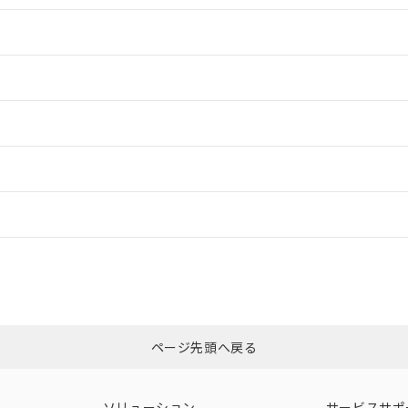
情報更新：2
情報更新：2
ードすることができます。
ログイン/会員登録
合状況については、「カスタマーサポートセンタ お客様相談室」または貴社
みください。
非含有証明書
※3
ページ先頭へ戻る
ダウンロードはこちら
ソリューション
サービスサポ