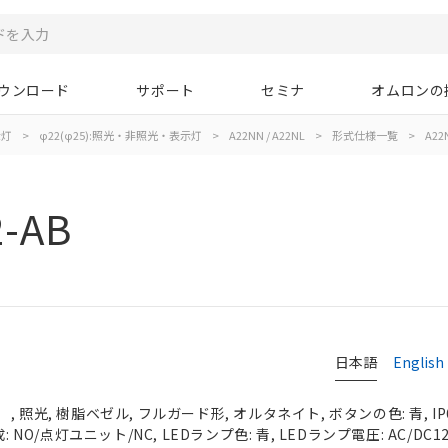
ウンロード
サポート
セミナ
オムロンの
示灯
>
φ22(φ25):照光・非照光・表示灯
>
A22NN / A22NL
>
形式仕様一覧
>
A22N
2-AB
日本語
English
 照光, 樹脂ベゼル, フルガード形, オルタネイト, ボタンの色: 青, IP
 NO/点灯ユニット/NC, LEDランプ色: 青, LEDランプ電圧: AC/DC1