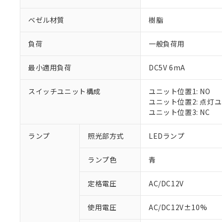
ベゼル材質
樹脂
負荷
一般負荷用
最小適用負荷
DC5V 6mA
スイッチユニット構成
ユニット位置1: NO
ユニット位置2: 点灯
ユニット位置3: NC
ランプ
照光部方式
LEDランプ
ランプ色
青
定格電圧
AC/DC12V
※1 対応状況
使用電圧
AC/DC12V±10%
対応済み：EU