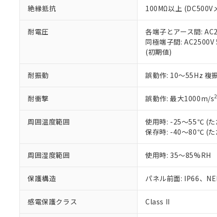
絶縁抵抗
100MΩ以上 (DC5
さい。
下記の非含有証明
※当社の共同
いる法人を指
EU RoHS指令（
耐電圧
各端子とアース間: AC250
51物質の非含有証
同極端子間: AC2500V
※本証明書は発行
(初期値)
また、RoHS指
混在することから
耐振動
誤動作: 10～55Hz 複
既に当社にて対応
り割愛しておりま
耐衝撃
誤動作: 最大1000m/s
周囲温度範囲
使用時: -25～55℃
保存時: -40～80℃
周囲湿度範囲
使用時: 35～85%RH
保護構造
パネル前面: IP66、NEM
感電保護クラス
Class II