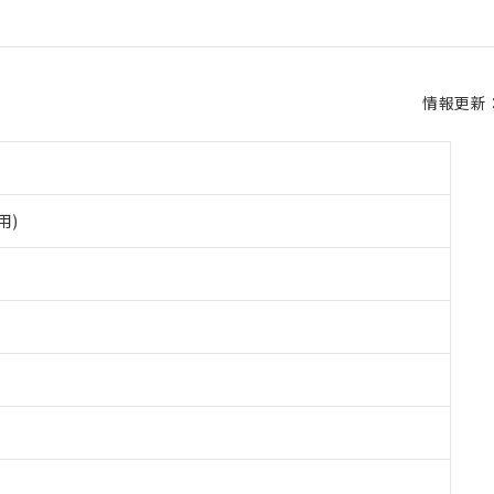
情報更新：2
用)