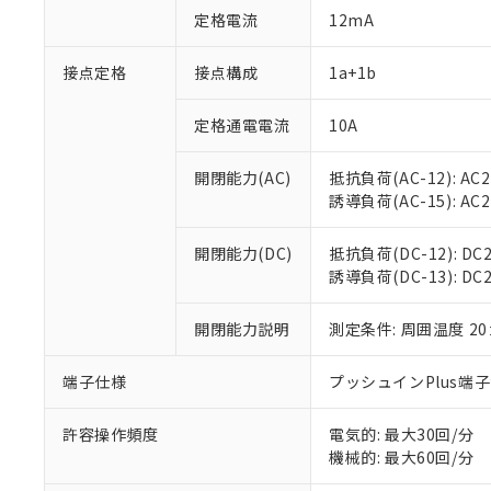
対応予定：EU R
定格電流
12mA
対応予定なし：EU
調査・確認中：EU
ご利用条件
接点定格
接点構成
1a+1b
非該当品：ライセ
※1 中国RoHS
仕入先様の事情に
があります。
定格通電電流
10A
以下の条件をお読
「○」：最大均質
「×」：最大均質
本サービスは
当社は、これ
*EU RoHS指令（10物
開閉能力(AC)
抵抗負荷(AC-12): AC24
「－」：未確認で
鉛(Pb) 1000ppm以下、
くものです。
う）を輸出ま
誘導負荷(AC-15): AC24V
記
説明
六価クロム(Cr(Ⅵ)) 1
当社制御機器
などの必要な
フタル酸ビス(2-エチルヘ
号
*中国RoHS10物質の基準値 
ル（DBP） 1000ppm
在庫状況およ
当社は規制貨
Pb(鉛) :1000ppm、 Hg
但し、RoHS指令で産
開閉能力(DC)
抵抗負荷(DC-12): DC24
のであり、閲
ます。
Cr(Ⅵ)(六価クロム) : 
フタル酸エステル類の４
誘導負荷(DC-13): DC24
○
一定数以
DBP(フタル酸ジブチル) :
い。
当社は貴社製
DEHP(フタル酸ビス(2-エ
正式な納期状
置等に一切使
当社販売員に
※2 対応予定月
開閉能力説明
測定条件: 周囲温度 2
△
一定数に
当社は、貴社
オムロン制御
また当社は、
※2 環境保護使
在庫状況およ
部品在庫の切り替
たしません。
端子仕様
プッシュインPlus端
－
在庫なし
す。
「ｅ」：有害物質
機器販売
マイパーツ機
「10」：通常の
許容操作頻度
電気的: 最大30回/分
ている必要が
味します。
機械的: 最大60回/分
空
受注生産
お客様が当ウ
※3 非含有証明
「－」：未確認で
白
が、当社の製