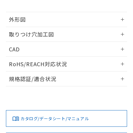
※当社の共同利用者とは、
"個人情報
51物質の非含有証明書（当社基準）
の共同利用に関して"
の「1.共同利
※本証明書は発行日時点で非含有を証明す
用者の範囲」に記載されている法人を
るもので、過去に遡って非含有を証明する
外形図
指します。
ものではありません。
情報更新：2026/05/21
また、RoHS指令のフタル酸エステル類４
取りつけ穴加工図
物質の対応では、対応完了までの期間は出
荷製品に未対応品が混在することから備考
情報更新：2026/05/21
CAD
欄に対応日を記載しておりました。
既に当社にて対応品への在庫切替を完了
ログイン/会員登録いただくと、CADデータをダウンロー
していることから、特段のことがない限
RoHS/REACH対応状況
ドすることができます。
り、2022年1月12日より割愛しておりま
す。
情報更新：2026/7/29
規格認証/適合状況
ログイン/会員登録
EU RoHS
注意事項・凡例
A22NL-BGA-TAA-P002-AEについての規格認証/適合状況に
ついては、「カスタマーサポートセンタ お客様相談室」また
は貴社担当オムロン営業員または販売店にお問い合わせくだ
対応状況
対応予定月
※1
※2
さい。
ダウンロードデータをご利用いただく前に、以下を必ずお読
みください。
カタログ/データシート/マニュアル
対応済み
ソフトウェアの使用条件
お問い合わせ