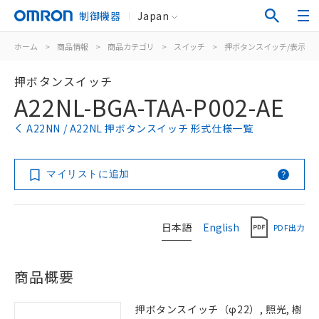
制御機器
Japan
ホーム
>
商品情報
>
商品カテゴリ
>
スイッチ
>
押ボタンスイッチ/表示灯
押ボタンスイッチ
A22NL-BGA-TAA-P002-AE
A22NN / A22NL 押ボタンスイッチ 形式仕様一覧
マイリストに追加
日本語
English
PDF出力
商品概要
押ボタンスイッチ（φ22）, 照光, 樹