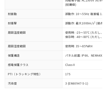
類(PBB) 1000ppm以下、ポリ臭化ジフェニルエーテル類
同極端子間: AC2500V 50/60
Cr(Ⅵ)(六価クロム) : 1000ppm、 PBBs(ポリ臭化ビフェ
とります。
了承ください。
(PBDE) 1000ppm以下、フタル酸ビス(2-エチルヘキシ
○
一定数以上の在庫あり
ニル類) : 1000ppm、 PBDEs(ポリ臭化ジフェニルエーテ
(初期値)
当社は規制貨物を破棄する場合は、完
ル) (DEHP)(別名：DOP) 1000ppm以下、フタル酸ブチ
正式な納期状況および標準価格はお客
ル類) : 1000ppm、
ルベンジル（BBP） 1000ppm以下、フタル酸ジブチル
全に破砕するなど、違法に輸出されな
DBP(フタル酸ジブチル) : 1000ppm、 DIBP(フタル酸ジ
様のお取引先、またはお客様担当のオ
耐振動
誤動作: 10～55Hz 複振幅 1.
（DBP） 1000ppm以下、フタル酸ジイソブチル
イソブチル) : 1000ppm、 BBP(フタル酸ブチルベンジ
△
一定数には満たないが在庫あり
いよう必要な手段を講じます。
ムロン制御機器販売店・当社販売員に
(DIBP) 1000ppm以下
ル) : 1000ppm、
当社は貴社製品を、核兵器、ミサイ
但し、RoHS指令で産業用監視および制御機器に対する
DEHP(フタル酸ビス(2-エチルヘキシル)) : 1000ppm
ご相談ください。
2
耐衝撃
誤動作: 最大1000m/s
(接点開
適用除外項目は除く。
ル、化学兵器、生物兵器またはその他
－
在庫なし(最新の在庫状況につ
オムロン制御機器販売店や当社販売拠
フタル酸エステル類の４物質については閾値を超える意
武器並びにこれらの製造装置等に一切
いては、お客様のお取引先、ま
周囲温度範囲
図的な使用がないことを確認しています。
使用時: -25～55℃ (ただし
点は「
販売ネットワーク
」をご確認
※2 環境保護使用期限
使用いたしません。
保存時: -40～80℃ (ただし
たはお客様担当のオムロン制御
ください。
当社は、貴社製品を第三者に販売する
機器販売店・当社販売員にご確
在庫状況および標準価格結果を当社の
※2 対応予定月
「ｅ」：有害物質（10物質）のすべてが基
周囲湿度範囲
使用時: 35～85%RH
場合は、上記1、2および3の内容を当
認ください)
事前の承諾なく第三者に漏洩または開
準値以下であることを示します。
該第三者に通知します。また当社は、
示しないようお願いします。
保護構造
パネル前面: IP66、NEMA4X, N
部品在庫の切り替え状況などにより、予定
「10」：通常の使用状況下において有害物
販売先および販売に係わる関係者が違
マイパーツ機能（部品リスト作成サー
空
受注生産機種、また在庫状況の
月が前後することがあります。
質が外部に漏えいし、環境に深刻な影響を
法に輸出するおそれがある場合は、取
ビス）をご利用いただくには、I-Web
白
情報を公開していない機種
感電保護クラス
Class II
及ぼさない年数を意味します。
り引きをいたしません。
メンバーズにご登録されている必要が
「－」：未確認です。当社販売部門へお問
あります。
PTI（トラッキング特性）
175
い合わせください。
お客様が当ウェブサイト上で当社にご
※3 非含有証明書ダウンロード
登録された部品リストについて、当社
汚染度
3 (EN60947-5-1)
および当社の共同利用者が、当社の製
下記の非含有証明書をダウンロードするこ
品・サービスに関するお客様との取
とができます。
合意する
キャンセル
引・商談に必要な範囲で利用すること
をご了承ください。
EU RoHS指令（10物質）の非含有証明書