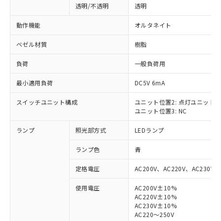
透明/不透明
透明
動作機能
オルタネイト
ベゼル材質
樹脂
負荷
一般負荷用
最小適用負荷
DC5V 6mA
スイッチユニット構成
ユニット位置2: 点灯ユニット
ユニット位置3: NC
ランプ
照光部方式
LEDランプ
ランプ色
青
定格電圧
AC200V、AC220V、AC230V、
使用電圧
AC200V±10%
AC220V±10%
※1 対応状況
AC230V±10%
AC220～250V