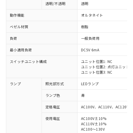
透明/不透明
透明
動作機能
オルタネイト
ベゼル材質
樹脂
負荷
一般負荷用
最小適用負荷
DC5V 6mA
スイッチユニット構成
ユニット位置1: NC
ユニット位置2: 点灯ユニット
ユニット位置3: NC
ランプ
照光部方式
LEDランプ
ランプ色
青
定格電圧
AC100V、AC110V、AC120V
使用電圧
AC100V±10%
※1 対応状況
AC110V±10%
AC100～130V