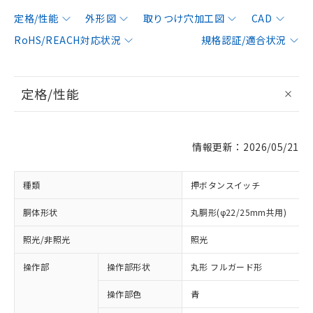
定格/性能
外形図
取りつけ穴加工図
CAD
RoHS/REACH対応状況
規格認証/適合状況
定格/性能
情報更新：2026/05/21
種類
押ボタンスイッチ
胴体形状
丸胴形(φ22/25mm共用)
照光/非照光
照光
操作部
操作部形状
丸形 フルガード形
操作部色
青