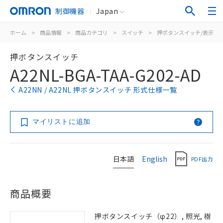
制御機器
Japan
ホーム
>
商品情報
>
商品カテゴリ
>
スイッチ
>
押ボタンスイッチ/表示灯
押ボタンスイッチ
A22NL-BGA-TAA-G202-AD
A22NN / A22NL 押ボタンスイッチ 形式仕様一覧
マイリストに追加
日本語
English
PDF出力
商品概要
押ボタンスイッチ（φ22）, 照光, 樹