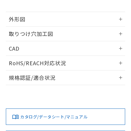
※当社の共同利用者とは、
"個人情報
51物質の非含有証明書（当社基準）
の共同利用に関して"
の「1.共同利
※本証明書は発行日時点で非含有を証明す
用者の範囲」に記載されている法人を
るもので、過去に遡って非含有を証明する
外形図
指します。
ものではありません。
情報更新：2026/05/21
また、RoHS指令のフタル酸エステル類４
取りつけ穴加工図
物質の対応では、対応完了までの期間は出
荷製品に未対応品が混在することから備考
情報更新：2026/05/21
CAD
欄に対応日を記載しておりました。
既に当社にて対応品への在庫切替を完了
ログイン/会員登録いただくと、CADデータをダウンロー
していることから、特段のことがない限
RoHS/REACH対応状況
ドすることができます。
り、2022年1月12日より割愛しておりま
す。
情報更新：2026/7/29
規格認証/適合状況
ログイン/会員登録
EU RoHS
注意事項・凡例
UL認証
CSA認証
CEマーキング
Yes
Yes
Yes
対応状況
対応予定月
※1
※2
ダウンロードデータをご利用いただく前に、以下を必ずお読
みください。
カタログ/データシート/マニュアル
対応済み
ソフトウェアの使用条件
LR型式承認
DNV型式承認
BV型式承認
KR型式承
（イギリス
（ノルウェー
（フランス
（韓国