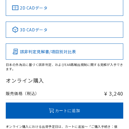
船舶規格）
船舶規格）
船舶規格）
船舶規格
中国 RoHS
注意事項・凡例
2D CADデータ
No
No
No
No
中国 RoHS表
※1 ※2
3D CADデータ
この製品の規格認証/適合状況ページへ
Pb
Hg
Cd
Cr(VI)
その他の認証はこちらのページからご検索ください
該非判定見解書/項目別対比表
O
O
O
O
日本の外為法に基づく該非判定、およびEAR再輸出規制に関する見解が入手でき
ます。
"対応済み"や非含有の記載がされた商品であっても、流通
在庫等で未対応品が混在する可能性があります。
オンライン購入
非含有品が必要な際は、弊社営業部門もしくは販売店へお
問い合わせください。
¥ 3,240
販売価格（税込）
この製品のRoHS/REACH対応状況ページへ
カートに追加
オンライン購入における出荷予定日は、カートに追加～「ご購入手続き：価