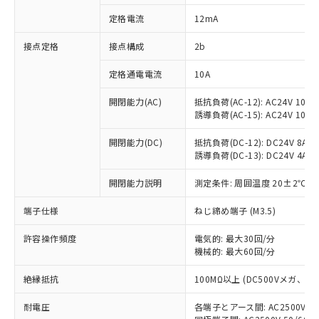
対応済み：EU RoHS指令（10物質）の
定格電流
12mA
非含有に対応した製品が提供可能な商品で
す。
接点定格
接点構成
2b
対応予定：EU RoHS指令（10物質）の非含
ご利用条件
有に対応した製品に切り替える予定のある
定格通電電流
10A
商品です。
対応予定なし：EU RoHS指令（10物質）の
開閉能力(AC)
抵抗負荷(AC-12): AC24V 10A/A
以下の条件をお読みいただき、同意のうえ
非含有に非対応の商品で、対応品を出す予
誘導負荷(AC-15): AC24V 10A/AC
ご利用ください。
定はありません。
調査・確認中：EU RoHS指令（10物質）の
開閉能力(DC)
抵抗負荷(DC-12): DC24V 8A/DC
本サービスは、当社制御機器事業取扱
※1 中国RoHS○×表
誘導負荷(DC-13): DC24V 4A/DC
非含有の対応状況を調査中または確認中の
商品の当社在庫状況および標準価格
商品です。
(税抜)を提供させていただくもので
開閉能力説明
測定条件: 周囲温度 20±2℃、
「○」：最大均質材料含有率が中国RoHSの
非該当品：ライセンス料など無形物で、有
す。
基準値以下であることを示します。
害物質有無と関係のない商品です。
当社制御機器事業取扱商品の中には、
端子仕様
ねじ締め端子 (M3.5)
「×」：最大均質材料含有率が中国RoHSの
仕入先様の事情により、非含有部品として
本サービスの対象外となる商品もある
基準値を超えていることを示します。
いたものが、含有品と判明した場合などや
当社は、これら貴社製品のうち、外国
ことをご了承ください。
許容操作頻度
電気的: 最大30回/分
「－」：未確認です。当社販売部門へお問
むを得ず変更することがあります。
為替および外国貿易法に定める商品
機械的: 最大60回/分
在庫状況および標準価格照会結果は、
い合わせください。
（以下｢規制貨物等」という）を輸出
記載している更新日時点での社内デー
*EU RoHS指令（10物質）：
または国外への提供する場合は、日本
絶縁抵抗
100MΩ以上 (DC500Vメガ、
記
タに基づき作成されるものであり、閲
説明
鉛(Pb) 1000ppm以下、 水銀(Hg) 1000ppm以下、 カド
*中国RoHS10物質の基準値 (GB/T26572)：
国政府の輸出許可(または役務取引許
号
覧された時点での実際の在庫および標
ミウム(Cd) 100ppm以下、
Pb(鉛) :1000ppm、 Hg(水銀) : 1000ppm、 Cd(カドミウ
耐電圧
各端子とアース間: AC2500V 50/
可)を取得するなどの必要な手続きを
六価クロム(Cr(Ⅵ)) 1000ppm以下、ポリ臭化ビフェニル
ム) : 100ppm、
準価格とは異なる場合があることをご