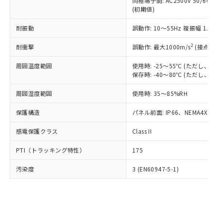
類(PBB) 1000ppm以下、ポリ臭化ジフェニルエーテル類
同極端子間: AC2500V 50/60
Cr(Ⅵ)(六価クロム) : 1000ppm、 PBBs(ポリ臭化ビフェ
とります。
了承ください。
(PBDE) 1000ppm以下、フタル酸ビス(2-エチルヘキシ
○
一定数以上の在庫あり
ニル類) : 1000ppm、 PBDEs(ポリ臭化ジフェニルエーテ
(初期値)
当社は規制貨物を破棄する場合は、完
ル) (DEHP)(別名：DOP) 1000ppm以下、フタル酸ブチ
正式な納期状況および標準価格はお客
ル類) : 1000ppm、
ルベンジル（BBP） 1000ppm以下、フタル酸ジブチル
全に破砕するなど、違法に輸出されな
DBP(フタル酸ジブチル) : 1000ppm、 DIBP(フタル酸ジ
様のお取引先、またはお客様担当のオ
耐振動
誤動作: 10～55Hz 複振幅 1.
（DBP） 1000ppm以下、フタル酸ジイソブチル
イソブチル) : 1000ppm、 BBP(フタル酸ブチルベンジ
△
一定数には満たないが在庫あり
いよう必要な手段を講じます。
ムロン制御機器販売店・当社販売員に
(DIBP) 1000ppm以下
ル) : 1000ppm、
当社は貴社製品を、核兵器、ミサイ
但し、RoHS指令で産業用監視および制御機器に対する
DEHP(フタル酸ビス(2-エチルヘキシル)) : 1000ppm
ご相談ください。
2
耐衝撃
誤動作: 最大1000m/s
(接点開
適用除外項目は除く。
ル、化学兵器、生物兵器またはその他
－
在庫なし(最新の在庫状況につ
オムロン制御機器販売店や当社販売拠
フタル酸エステル類の４物質については閾値を超える意
武器並びにこれらの製造装置等に一切
いては、お客様のお取引先、ま
周囲温度範囲
図的な使用がないことを確認しています。
使用時: -25～55℃ (ただし
点は「
販売ネットワーク
」をご確認
※2 環境保護使用期限
使用いたしません。
保存時: -40～80℃ (ただし
たはお客様担当のオムロン制御
ください。
当社は、貴社製品を第三者に販売する
機器販売店・当社販売員にご確
在庫状況および標準価格結果を当社の
※2 対応予定月
「ｅ」：有害物質（10物質）のすべてが基
周囲湿度範囲
使用時: 35～85%RH
場合は、上記1、2および3の内容を当
認ください)
事前の承諾なく第三者に漏洩または開
準値以下であることを示します。
該第三者に通知します。また当社は、
示しないようお願いします。
保護構造
パネル前面: IP66、NEMA4X, N
部品在庫の切り替え状況などにより、予定
「10」：通常の使用状況下において有害物
販売先および販売に係わる関係者が違
マイパーツ機能（部品リスト作成サー
空
受注生産機種、また在庫状況の
月が前後することがあります。
質が外部に漏えいし、環境に深刻な影響を
法に輸出するおそれがある場合は、取
ビス）をご利用いただくには、I-Web
白
情報を公開していない機種
感電保護クラス
Class II
及ぼさない年数を意味します。
り引きをいたしません。
メンバーズにご登録されている必要が
「－」：未確認です。当社販売部門へお問
あります。
PTI（トラッキング特性）
175
い合わせください。
お客様が当ウェブサイト上で当社にご
※3 非含有証明書ダウンロード
登録された部品リストについて、当社
汚染度
3 (EN60947-5-1)
および当社の共同利用者が、当社の製
下記の非含有証明書をダウンロードするこ
品・サービスに関するお客様との取
とができます。
合意する
キャンセル
引・商談に必要な範囲で利用すること
をご了承ください。
EU RoHS指令（10物質）の非含有証明書