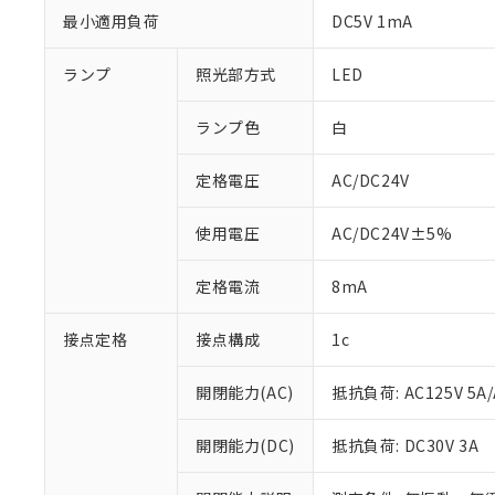
最小適用負荷
DC5V 1mA
ランプ
照光部方式
LED
ランプ色
白
定格電圧
AC/DC24V
使用電圧
AC/DC24V±5%
定格電流
8mA
※1 対応状況
対応済み：EU
接点定格
接点構成
1c
対応予定：EU R
対応予定なし：EU
開閉能力(AC)
抵抗負荷: AC125V 5A/
調査・確認中：EU
ご利用条件
非該当品：ライセ
※1 中国RoHS
開閉能力(DC)
抵抗負荷: DC30V 3A
仕入先様の事情に
があります。
以下の条件をお読
「○」：最大均質