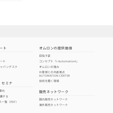
ロン営業員ま
お問い合わせ
ート
オムロンの提供価値
目指す姿
ポート
コンセプト「i-Automation!」
ジャパンデスク
オムロンの強み
お客様との共創拠点
AUTOMATION CENTER
DIBP
BBP
DEHP
環境保護
技術を磨く現場
・セミナ
使用期限
案内
販売ネットワーク
講する
O
O
O
e
国内販売ネットワーク
ス一覧（PDF）
海外販売ネットワーク