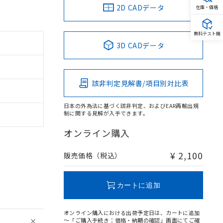
2D CADデータ
在庫・価格
無料テスト機
3D CADデータ
該非判定見解書/項目別対比表
日本の外為法に基づく該非判定、およびEAR再輸出規
制に関する見解が入手できます。
オンライン購入
¥ 2,100
販売価格（税込）
カートに追加
オンライン購入における出荷予定日は、カートに追加
～「ご購入手続き：価格・納期の確認」画面にてご確