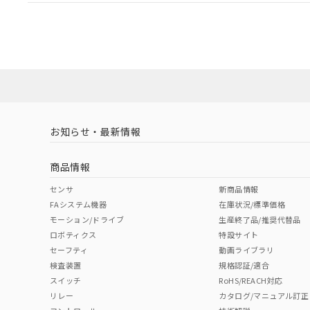
EU RoHS
注意事項・凡例
A16L-TWM-24D-1Pについての規格認証/適合状況につ
たは販売店にお問い合わせください。
対応状況
対応予定月
※1
※2
対応済み
お知らせ・最新情報
中国 RoHS
注意事項・凡例
商品情報
中国 RoHS表
※1 ※2
センサ
新商品情報
FAシステム機器
在庫状況/標準価格
Pb
Hg
Cd
Cr(V
モーション/ドライブ
生産終了品/推奨代替品
ロボティクス
特設サイト
セーフティ
動画ライブラリ
検査装置
規格認証/適合
O
O
O
O
スイッチ
RoHS/REACH対応
リレー
カタログ/マニュアル訂正