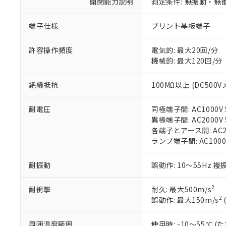
開閉能力説明
測定条件: 無振動・無衝
「×」：最大均質
本サービスは
当社は、これ
*EU RoHS指令（10物
「－」：未確認で
鉛(Pb) 1000ppm以下、
くものです。
う）を輸出ま
端子仕様
プリント基板端子
記
説明
六価クロム(Cr(Ⅵ)) 1
当社制御機器
などの必要な
フタル酸ビス(2-エチルヘ
号
*中国RoHS10物質の基準値 
ル（DBP） 1000ppm
在庫状況およ
当社は規制貨
Pb(鉛) :1000ppm、 Hg
許容操作頻度
電気的: 最大20回/分
但し、RoHS指令で産
のであり、閲
ます。
Cr(Ⅵ)(六価クロム) : 
フタル酸エステル類の４
機械的: 最大120回/分
○
一定数以
DBP(フタル酸ジブチル) :
い。
当社は貴社製
DEHP(フタル酸ビス(2-エ
正式な納期状
置等に一切使
絶縁抵抗
100MΩ以上 (DC500V
当社販売員に
※2 対応予定月
△
一定数に
当社は、貴社
オムロン制御
また当社は、
※2 環境保護使
在庫状況およ
部品在庫の切り替
たしません。
耐電圧
同極端子間: AC1000V 5
－
在庫なし
す。
異極端子間: AC2000V 5
「ｅ」：有害物質
機器販売
マイパーツ機
各端子とアース間: AC200
「10」：通常の
ている必要が
ランプ端子間: AC1000
味します。
空
受注生産
お客様が当ウ
※3 非含有証明
「－」：未確認で
白
が、当社の製
耐振動
誤動作: 10～55Hz 複
さい。
下記の非含有証明
※当社の共同
2
耐衝撃
耐久: 最大500m/s
いる法人を指
EU RoHS指令（
2
誤動作: 最大150m/s
51物質の非含有証
※本証明書は発行
周囲温度範囲
使用時: -10～55℃
また、RoHS指