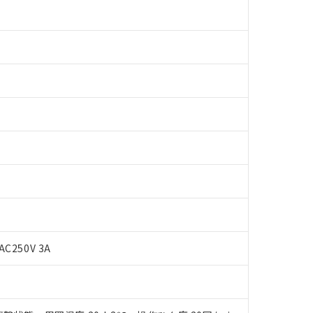
 RoHS指令（10物質）の非含有に対応した製品が提供可能な商品です
oHS指令（10物質）の非含有に対応した製品に切り替える予定のある
 RoHS指令（10物質）の非含有に非対応の商品で、対応品を出す予
AC250V 3A
 RoHS指令（10物質）の非含有の対応状況を調査中または確認中の
ンス料など無形物で、有害物質有無と関係のない商品です。
○×表
より、非含有部品としていたものが、含有品と判明した場合などやむ
みいただき、同意のうえご利用ください。
材料含有率が中国RoHSの基準値以下であることを示します。