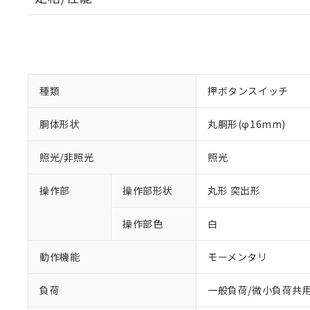
種類
押ボタンスイッチ
胴体形状
丸胴形(φ16mm)
照光/非照光
照光
操作部
操作部形状
丸形 突出形
操作部色
白
動作機能
モーメンタリ
負荷
一般負荷/微小負荷共