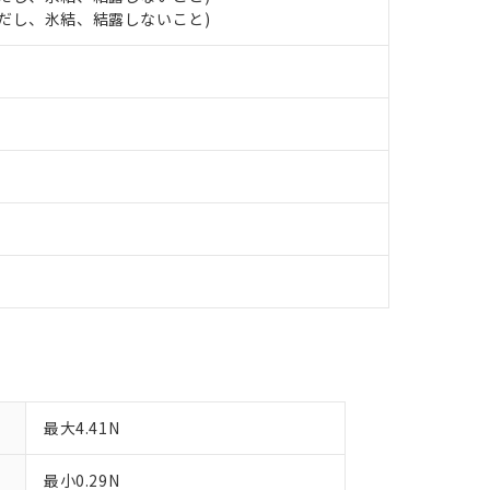
 (ただし、氷結、結露しないこと)
備考欄に対応日を記載しておりました。
品への在庫切替を完了していることから、特段のことがない限り、20
す。
最大4.41N
最小0.29N