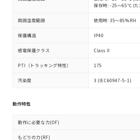
保存時: -25～65℃
混在することから
既に当社にて対応
り割愛しておりま
周囲湿度範囲
使用時: 35～85%RH
保護構造
IP40
感電保護クラス
Class II
PTI（トラッキング特性）
175
汚染度
3 (IEC60947-5-1)
動作特性
動作に必要な力(OF)
もどりの力(RF)