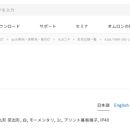
ウンロード
サポート
セミナ
オムロンの
示灯
>
φ16:照光・非照光・表示灯
>
A16□-P
>
形式仕様一覧
>
A16L-TWM-24D-1
日本語
English
形 突出形, 白, モーメンタリ, 1c, プリント基板端子, IP40