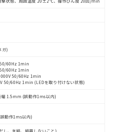
撃状態、周囲温度 20±2℃、操作ひん度 20回/min
材料含有率が中国RoHSの基準値を超えていることを示します。
、当社制御機器事業取扱商品の当社在庫状況および標準価格(税抜)
ら貴社製品のうち、外国為替および外国貿易法に定める商品（以下｢
質）：
す。当社販売部門へお問い合わせください。
 水銀(Hg) 1000ppm以下、 カドミウム(Cd) 100ppm以下、
たは国外への提供する場合は、日本国政府の輸出許可(または役務取
000ppm以下、ポリ臭化ビフェニル類(PBB) 1000ppm以下、ポリ臭化ジフェニルエーテル類(P
事業取扱商品の中には、本サービスの対象外となる商品もあること
手続きをとります。
キシル) (DEHP)(別名：DOP) 1000ppm以下、フタル酸ブチルベンジル（BBP） 100
(GB/T26572)：
以下、フタル酸ジイソブチル (DIBP) 1000ppm以下
び標準価格照会結果は、記載している更新日時点での社内データに
物を破棄する場合は、完全に破砕するなど、違法に輸出されないよ
(水銀) : 1000ppm、 Cd(カドミウム) : 100ppm、
業用監視および制御機器に対する適用除外項目は除く。
覧された時点での実際の在庫および標準価格とは異なる場合がある
1000ppm、 PBBs(ポリ臭化ビフェニル類) : 1000ppm、 PBDEs(ポリ臭化ジフェニルエーテル類
物質については閾値を超える意図的な使用がないことを確認しています。
上の在庫あり
 1000ppm、 DIBP(フタル酸ジイソブチル) : 1000ppm、 BBP(フタル酸ブチルベンジル) :
品を、核兵器、ミサイル、化学兵器、生物兵器またはその他武器並
チルヘキシル)) : 1000ppm
況および標準価格はお客様のお取引先、またはお客様担当のオムロ
用いたしません。
メガ)
ご相談ください。
は満たないが在庫あり
製品を第三者に販売する場合は、上記1、2および3の内容を当該第
機器販売店や当社販売拠点は「
販売ネットワーク
」をご確認くだ
販売先および販売に係わる関係者が違法に輸出するおそれがある場
用期限
び標準価格結果を当社の事前の承諾なく第三者に漏洩または開示し
え状況などにより、予定月が前後することがあります。
0/60Hz 1min
(最新の在庫状況については、お客様のお取引先、またはお客様担当
0/60Hz 1min
（10物質）のすべてが基準値以下であることを示します。
店・当社販売員にご確認ください)
能（部品リスト作成サービス）をご利用いただくには、I-Webメン
0V 50/60Hz 1min
使用状況下において有害物質が外部に漏えいし、環境に深刻な影響を
あります。
V 50/60Hz 1min (LEDを取り付けない状態)
機種、また在庫状況の情報を公開していない機種
ェブサイト上で当社にご登録された部品リストについて、当社およ
書ダウンロード
す。当社販売部門へお問い合わせください。
品・サービスに関するお客様との取引・商談に必要な範囲で利用す
合意する
キャンセル
振幅 1.5mm (誤動作1ms以内)
書をダウンロードすることができます。
利用者とは、
"個人情報の共同利用に関して"
の「1.共同利用者の
します。
10物質）の非含有証明書
(誤動作1ms以内)
明書（当社基準）
日時点で非含有を証明するもので、過去に遡って非含有を証明するも
 (ただし、氷結、結露しないこと)
令のフタル酸エステル類４物質の対応では、対応完了までの期間は出