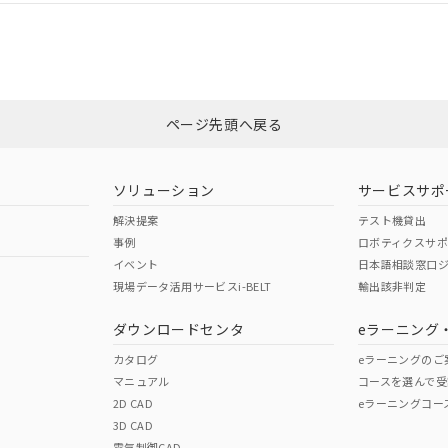
いては、「カスタマーサポートセンタ お客様相談室」または貴社担当オム
非含有証明書
※3
ページ先頭へ戻る
ダウンロードはこちら
ソリューション
サービスサポ
解決提案
テスト機貸出
事例
ロボティクスサ
イベント
日本語相談窓口
現場データ活用サービスi-BELT
輸出該非判定
I)
PBBs
PBDEs
DBP
ダウンロードセンタ
eラーニング
カタログ
eラーニングのご
マニュアル
コースを選んで受
O
O
O
2D CAD
eラーニングコー
3D CAD
電気制御CAD