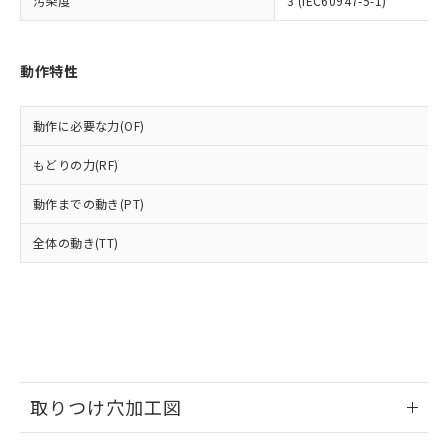
汚染度
ル) : 1000ppm、
3 (IEC60947-5-1)
当社は貴社製品を、核兵器、ミサイ
但し、RoHS指令で産業用監視および制御機器に対する
DEHP(フタル酸ビス(2-エチルヘキシル)) : 1000ppm
ご相談ください。
適用除外項目は除く。
ル、化学兵器、生物兵器またはその他
－
在庫なし(最新の在庫状況につ
オムロン制御機器販売店や当社販売拠
フタル酸エステル類の４物質については閾値を超える意
武器並びにこれらの製造装置等に一切
いては、お客様のお取引先、ま
図的な使用がないことを確認しています。
点は「
販売ネットワーク
」をご確認
動作特性
※2 環境保護使用期限
使用いたしません。
たはお客様担当のオムロン制御
ください。
当社は、貴社製品を第三者に販売する
機器販売店・当社販売員にご確
在庫状況および標準価格結果を当社の
※2 対応予定月
「ｅ」：有害物質（10物質）のすべてが基
場合は、上記1、2および3の内容を当
認ください)
事前の承諾なく第三者に漏洩または開
動作に必要な力(OF)
準値以下であることを示します。
該第三者に通知します。また当社は、
示しないようお願いします。
部品在庫の切り替え状況などにより、予定
「10」：通常の使用状況下において有害物
販売先および販売に係わる関係者が違
もどりの力(RF)
マイパーツ機能（部品リスト作成サー
空
受注生産機種、また在庫状況の
月が前後することがあります。
質が外部に漏えいし、環境に深刻な影響を
法に輸出するおそれがある場合は、取
ビス）をご利用いただくには、I-Web
白
情報を公開していない機種
及ぼさない年数を意味します。
り引きをいたしません。
動作までの動き(PT)
メンバーズにご登録されている必要が
「－」：未確認です。当社販売部門へお問
あります。
い合わせください。
全体の動き(TT)
お客様が当ウェブサイト上で当社にご
※3 非含有証明書ダウンロード
登録された部品リストについて、当社
および当社の共同利用者が、当社の製
下記の非含有証明書をダウンロードするこ
品・サービスに関するお客様との取
とができます。
合意する
キャンセル
引・商談に必要な範囲で利用すること
をご了承ください。
EU RoHS指令（10物質）の非含有証明書
※当社の共同利用者とは、
"個人情報
51物質の非含有証明書（当社基準）
の共同利用に関して"
の「1.共同利
取りつけ穴加工図
※本証明書は発行日時点で非含有を証明す
用者の範囲」に記載されている法人を
るもので、過去に遡って非含有を証明する
指します。
情報更新：2026/05/21