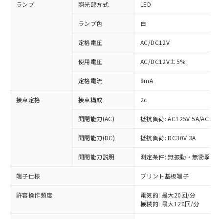
ランプ
照光部方式
LED
ランプ色
白
定格電圧
AC/DC12V
使用電圧
AC/DC12V±5%
定格電流
8mA
接点定格
接点構成
2c
開閉能力(AC)
抵抗負荷: AC125V 5A/AC250
開閉能力(DC)
抵抗負荷: DC30V 3A
開閉能力説明
測定条件: 無振動・無衝撃状態
※1 対応状況
端子仕様
プリント基板端子
対応済み：EU RoHS指令（10物質）の
許容操作頻度
電気的: 最大20回/分
非含有に対応した製品が提供可能な商品で
機械的: 最大120回/分
す。
対応予定：EU RoHS指令（10物質）の非含