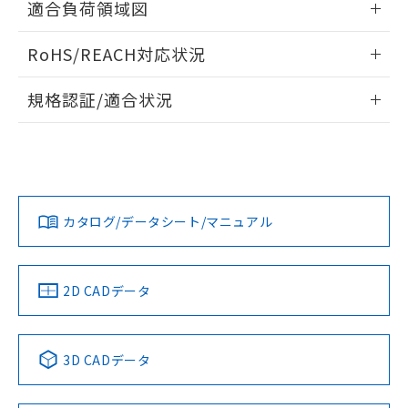
ものではありません。
適合負荷領域図
また、RoHS指令のフタル酸エステル類４
情報更新：2026/05/21
物質の対応では、対応完了までの期間は出
RoHS/REACH対応状況
荷製品に未対応品が混在することから備考
欄に対応日を記載しておりました。
情報更新：2026/7/29
規格認証/適合状況
既に当社にて対応品への在庫切替を完了
していることから、特段のことがない限
EU RoHS
注意事項・凡例
A16L-TWM-12D-2Pについての規格認証/適合状況について
り、2022年1月12日より割愛しておりま
は、「カスタマーサポートセンタ お客様相談室」または貴社
す。
担当オムロン営業員または販売店にお問い合わせください。
対応状況
対応予定月
※1
※2
お問い合わせ
カタログ/データシート/マニュアル
対応済み
中国 RoHS
注意事項・凡例
2D CADデータ
中国 RoHS表
※1 ※2
3D CADデータ
Pb
Hg
Cd
Cr(VI)