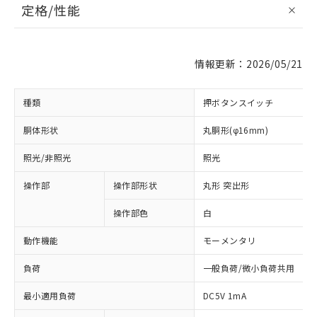
定格/性能
情報更新：2026/05/21
種類
押ボタンスイッチ
胴体形状
丸胴形(φ16mm)
照光/非照光
照光
操作部
操作部形状
丸形 突出形
操作部色
白
動作機能
モーメンタリ
負荷
一般負荷/微小負荷共用
最小適用負荷
DC5V 1mA