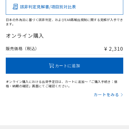
該非判定見解書/項目別対比表
O
O
O
O
日本の外為法に基づく該非判定、およびEAR再輸出規制に関する見解が入手でき
ます。
"対応済み"や非含有の記載がされた商品であっても、流通
在庫等で未対応品が混在する可能性があります。
オンライン購入
非含有品が必要な際は、弊社営業部門もしくは販売店へお
問い合わせください。
¥ 2,310
販売価格（税込）
この製品のRoHS/REACH対応状況ページへ
カートに追加
オンライン購入における出荷予定日は、カートに追加～「ご購入手続き：価
格・納期の確認」画面にてご確認ください。
カートをみる