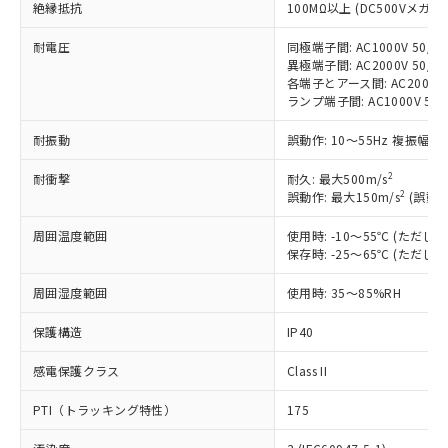
絶縁抵抗
ご利用条件
100MΩ以上 (DC500Vメガ)
有に対応した製品に切り替える予定のある
商品です。
耐電圧
同極端子間: AC1000V 50/60
対応予定なし：EU RoHS指令（10物質）の
異極端子間: AC2000V 50/60
以下の条件をお読みいただき、同意のうえ
非含有に非対応の商品で、対応品を出す予
各端子とアース間: AC2000V 5
ご利用ください。
定はありません。
ランプ端子間: AC1000V 50
調査・確認中：EU RoHS指令（10物質）の
本サービスは、当社制御機器事業取扱
※1 中国RoHS○×表
耐振動
誤動作: 10～55Hz 複振幅 1
非含有の対応状況を調査中または確認中の
商品の当社在庫状況および標準価格
商品です。
(税抜)を提供させていただくもので
2
耐衝撃
耐久: 最大500m/s
「○」：最大均質材料含有率が中国RoHSの
非該当品：ライセンス料など無形物で、有
す。
2
誤動作: 最大150m/s
(誤動作
基準値以下であることを示します。
害物質有無と関係のない商品です。
当社制御機器事業取扱商品の中には、
「×」：最大均質材料含有率が中国RoHSの
仕入先様の事情により、非含有部品として
本サービスの対象外となる商品もある
周囲温度範囲
使用時: -10～55℃ (ただ
基準値を超えていることを示します。
いたものが、含有品と判明した場合などや
当社は、これら貴社製品のうち、外国
保存時: -25～65℃ (ただ
ことをご了承ください。
「－」：未確認です。当社販売部門へお問
むを得ず変更することがあります。
為替および外国貿易法に定める商品
在庫状況および標準価格照会結果は、
い合わせください。
（以下｢規制貨物等」という）を輸出
周囲湿度範囲
使用時: 35～85%RH
記載している更新日時点での社内デー
*EU RoHS指令（10物質）：
または国外への提供する場合は、日本
記
タに基づき作成されるものであり、閲
説明
鉛(Pb) 1000ppm以下、 水銀(Hg) 1000ppm以下、 カド
*中国RoHS10物質の基準値 (GB/T26572)：
保護構造
IP40
国政府の輸出許可(または役務取引許
号
覧された時点での実際の在庫および標
ミウム(Cd) 100ppm以下、
Pb(鉛) :1000ppm、 Hg(水銀) : 1000ppm、 Cd(カドミウ
可)を取得するなどの必要な手続きを
六価クロム(Cr(Ⅵ)) 1000ppm以下、ポリ臭化ビフェニル
ム) : 100ppm、
準価格とは異なる場合があることをご
感電保護クラス
類(PBB) 1000ppm以下、ポリ臭化ジフェニルエーテル類
Class II
Cr(Ⅵ)(六価クロム) : 1000ppm、 PBBs(ポリ臭化ビフェ
とります。
了承ください。
(PBDE) 1000ppm以下、フタル酸ビス(2-エチルヘキシ
○
一定数以上の在庫あり
ニル類) : 1000ppm、 PBDEs(ポリ臭化ジフェニルエーテ
当社は規制貨物を破棄する場合は、完
ル) (DEHP)(別名：DOP) 1000ppm以下、フタル酸ブチ
正式な納期状況および標準価格はお客
ル類) : 1000ppm、
PTI（トラッキング特性）
175
ルベンジル（BBP） 1000ppm以下、フタル酸ジブチル
全に破砕するなど、違法に輸出されな
DBP(フタル酸ジブチル) : 1000ppm、 DIBP(フタル酸ジ
様のお取引先、またはお客様担当のオ
（DBP） 1000ppm以下、フタル酸ジイソブチル
イソブチル) : 1000ppm、 BBP(フタル酸ブチルベンジ
△
一定数には満たないが在庫あり
いよう必要な手段を講じます。
ムロン制御機器販売店・当社販売員に
(DIBP) 1000ppm以下