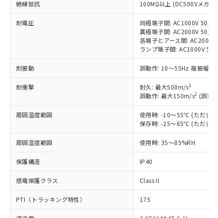
絶縁抵抗
ご利用条件
100MΩ以上 (DC500Vメガ)
有に対応した製品に切り替える予定のある
商品です。
耐電圧
同極端子間: AC1000V 50/60
対応予定なし：EU RoHS指令（10物質）の
異極端子間: AC2000V 50/60
以下の条件をお読みいただき、同意のうえ
非含有に非対応の商品で、対応品を出す予
各端子とアース間: AC2000V 5
ご利用ください。
定はありません。
ランプ端子間: AC1000V 50
調査・確認中：EU RoHS指令（10物質）の
本サービスは、当社制御機器事業取扱
※1 中国RoHS○×表
耐振動
誤動作: 10～55Hz 複振幅 1
非含有の対応状況を調査中または確認中の
商品の当社在庫状況および標準価格
商品です。
(税抜)を提供させていただくもので
2
耐衝撃
耐久: 最大500m/s
「○」：最大均質材料含有率が中国RoHSの
非該当品：ライセンス料など無形物で、有
す。
2
誤動作: 最大150m/s
(誤動作
基準値以下であることを示します。
害物質有無と関係のない商品です。
当社制御機器事業取扱商品の中には、
「×」：最大均質材料含有率が中国RoHSの
仕入先様の事情により、非含有部品として
本サービスの対象外となる商品もある
周囲温度範囲
使用時: -10～55℃ (ただ
基準値を超えていることを示します。
いたものが、含有品と判明した場合などや
当社は、これら貴社製品のうち、外国
保存時: -25～65℃ (ただ
ことをご了承ください。
「－」：未確認です。当社販売部門へお問
むを得ず変更することがあります。
為替および外国貿易法に定める商品
在庫状況および標準価格照会結果は、
い合わせください。
（以下｢規制貨物等」という）を輸出
周囲湿度範囲
使用時: 35～85%RH
記載している更新日時点での社内デー
*EU RoHS指令（10物質）：
または国外への提供する場合は、日本
記
タに基づき作成されるものであり、閲
説明
鉛(Pb) 1000ppm以下、 水銀(Hg) 1000ppm以下、 カド
*中国RoHS10物質の基準値 (GB/T26572)：
保護構造
IP40
国政府の輸出許可(または役務取引許
号
覧された時点での実際の在庫および標
ミウム(Cd) 100ppm以下、
Pb(鉛) :1000ppm、 Hg(水銀) : 1000ppm、 Cd(カドミウ
可)を取得するなどの必要な手続きを
六価クロム(Cr(Ⅵ)) 1000ppm以下、ポリ臭化ビフェニル
ム) : 100ppm、
準価格とは異なる場合があることをご
感電保護クラス
類(PBB) 1000ppm以下、ポリ臭化ジフェニルエーテル類
Class II
Cr(Ⅵ)(六価クロム) : 1000ppm、 PBBs(ポリ臭化ビフェ
とります。
了承ください。
(PBDE) 1000ppm以下、フタル酸ビス(2-エチルヘキシ
○
一定数以上の在庫あり
ニル類) : 1000ppm、 PBDEs(ポリ臭化ジフェニルエーテ
当社は規制貨物を破棄する場合は、完
ル) (DEHP)(別名：DOP) 1000ppm以下、フタル酸ブチ
正式な納期状況および標準価格はお客
ル類) : 1000ppm、
PTI（トラッキング特性）
175
ルベンジル（BBP） 1000ppm以下、フタル酸ジブチル
全に破砕するなど、違法に輸出されな
DBP(フタル酸ジブチル) : 1000ppm、 DIBP(フタル酸ジ
様のお取引先、またはお客様担当のオ
（DBP） 1000ppm以下、フタル酸ジイソブチル
イソブチル) : 1000ppm、 BBP(フタル酸ブチルベンジ
△
一定数には満たないが在庫あり
いよう必要な手段を講じます。
ムロン制御機器販売店・当社販売員に
(DIBP) 1000ppm以下