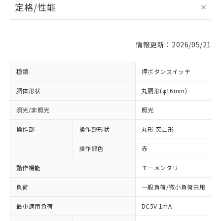
定格/性能
情報更新：2026/05/21
種類
押ボタンスイッチ
胴体形状
丸胴形(φ16mm)
照光/非照光
照光
操作部
操作部形状
丸形 突出形
操作部色
赤
動作機能
モーメンタリ
負荷
一般負荷/微小負荷共用
最小適用負荷
DC5V 1mA