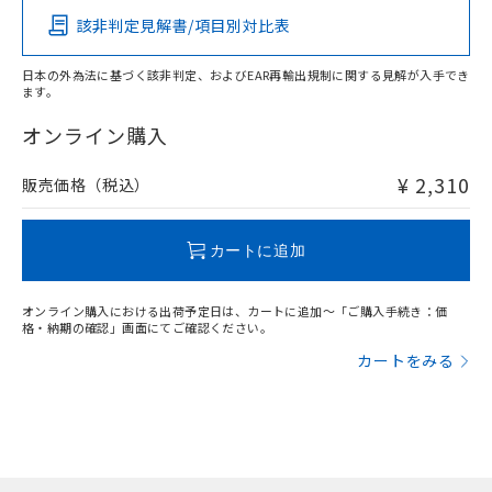
該非判定見解書/項目別対比表
O
O
O
O
日本の外為法に基づく該非判定、およびEAR再輸出規制に関する見解が入手でき
ます。
"対応済み"や非含有の記載がされた商品であっても、流通
在庫等で未対応品が混在する可能性があります。
オンライン購入
非含有品が必要な際は、弊社営業部門もしくは販売店へお
問い合わせください。
¥ 2,310
販売価格（税込）
この製品のRoHS/REACH対応状況ページへ
カートに追加
オンライン購入における出荷予定日は、カートに追加～「ご購入手続き：価
格・納期の確認」画面にてご確認ください。
カートをみる