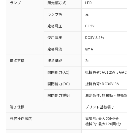
ランプ
照光部方式
LED
ランプ色
赤
定格電圧
DC5V
使用電圧
DC5V±5%
定格電流
8mA
接点定格
接点構成
2c
開閉能力(AC)
抵抗負荷: AC125V 5A/AC250
開閉能力(DC)
抵抗負荷: DC30V 3A
開閉能力説明
測定条件: 無振動・無衝撃状態
※1 対応状況
端子仕様
プリント基板端子
対応済み：EU RoHS指令（10物質）の
許容操作頻度
電気的: 最大20回/分
非含有に対応した製品が提供可能な商品で
機械的: 最大120回/分
す。
対応予定：EU RoHS指令（10物質）の非含