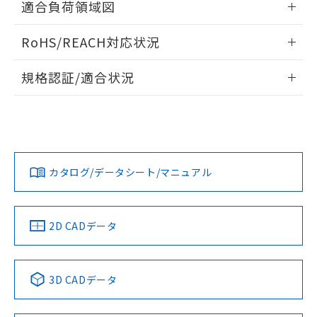
ものではありません。
適合負荷領域図
また、RoHS指令のフタル酸エステル類４
情報更新：2026/05/21
物質の対応では、対応完了までの期間は出
RoHS/REACH対応状況
荷製品に未対応品が混在することから備考
欄に対応日を記載しておりました。
情報更新：2026/7/29
規格認証/適合状況
既に当社にて対応品への在庫切替を完了
していることから、特段のことがない限
EU RoHS
注意事項・凡例
A16L-TRM-5D-2Pについての規格認証/適合状況については、
り、2022年1月12日より割愛しておりま
「カスタマーサポートセンタ お客様相談室」または貴社担当
す。
オムロン営業員または販売店にお問い合わせください。
対応状況
対応予定月
※1
※2
お問い合わせ
カタログ/データシート/マニュアル
対応済み
中国 RoHS
注意事項・凡例
2D CADデータ
中国 RoHS表
※1 ※2
3D CADデータ
Pb
Hg
Cd
Cr(VI)