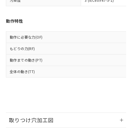
汚染度
ル) : 1000ppm、
3 (IEC60947-5-1)
当社は貴社製品を、核兵器、ミサイ
但し、RoHS指令で産業用監視および制御機器に対する
DEHP(フタル酸ビス(2-エチルヘキシル)) : 1000ppm
ご相談ください。
適用除外項目は除く。
ル、化学兵器、生物兵器またはその他
－
在庫なし(最新の在庫状況につ
オムロン制御機器販売店や当社販売拠
フタル酸エステル類の４物質については閾値を超える意
武器並びにこれらの製造装置等に一切
いては、お客様のお取引先、ま
図的な使用がないことを確認しています。
点は「
販売ネットワーク
」をご確認
動作特性
※2 環境保護使用期限
使用いたしません。
たはお客様担当のオムロン制御
ください。
当社は、貴社製品を第三者に販売する
機器販売店・当社販売員にご確
在庫状況および標準価格結果を当社の
※2 対応予定月
「ｅ」：有害物質（10物質）のすべてが基
場合は、上記1、2および3の内容を当
認ください)
事前の承諾なく第三者に漏洩または開
動作に必要な力(OF)
準値以下であることを示します。
該第三者に通知します。また当社は、
示しないようお願いします。
部品在庫の切り替え状況などにより、予定
「10」：通常の使用状況下において有害物
販売先および販売に係わる関係者が違
もどりの力(RF)
マイパーツ機能（部品リスト作成サー
空
受注生産機種、また在庫状況の
月が前後することがあります。
質が外部に漏えいし、環境に深刻な影響を
法に輸出するおそれがある場合は、取
ビス）をご利用いただくには、I-Web
白
情報を公開していない機種
及ぼさない年数を意味します。
り引きをいたしません。
動作までの動き(PT)
メンバーズにご登録されている必要が
「－」：未確認です。当社販売部門へお問
あります。
い合わせください。
全体の動き(TT)
お客様が当ウェブサイト上で当社にご
※3 非含有証明書ダウンロード
登録された部品リストについて、当社
および当社の共同利用者が、当社の製
下記の非含有証明書をダウンロードするこ
品・サービスに関するお客様との取
とができます。
合意する
キャンセル
引・商談に必要な範囲で利用すること
をご了承ください。
EU RoHS指令（10物質）の非含有証明書
※当社の共同利用者とは、
"個人情報
51物質の非含有証明書（当社基準）
の共同利用に関して"
の「1.共同利
取りつけ穴加工図
※本証明書は発行日時点で非含有を証明す
用者の範囲」に記載されている法人を
るもので、過去に遡って非含有を証明する
指します。
情報更新：2026/05/21