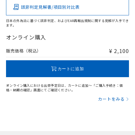
該非判定見解書/項目別対比表
O
O
O
O
日本の外為法に基づく該非判定、およびEAR再輸出規制に関する見解が入手でき
ます。
"対応済み"や非含有の記載がされた商品であっても、流通
在庫等で未対応品が混在する可能性があります。
オンライン購入
非含有品が必要な際は、弊社営業部門もしくは販売店へお
問い合わせください。
¥ 2,100
販売価格（税込）
この製品のRoHS/REACH対応状況ページへ
カートに追加
オンライン購入における出荷予定日は、カートに追加～「ご購入手続き：価
格・納期の確認」画面にてご確認ください。
カートをみる