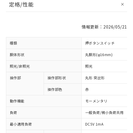
定格/性能
情報更新：2026/05/21
種類
押ボタンスイッチ
胴体形状
丸胴形(φ16mm)
照光/非照光
照光
操作部
操作部形状
丸形 突出形
操作部色
赤
動作機能
モーメンタリ
負荷
一般負荷/微小負荷共用
最小適用負荷
DC5V 1mA