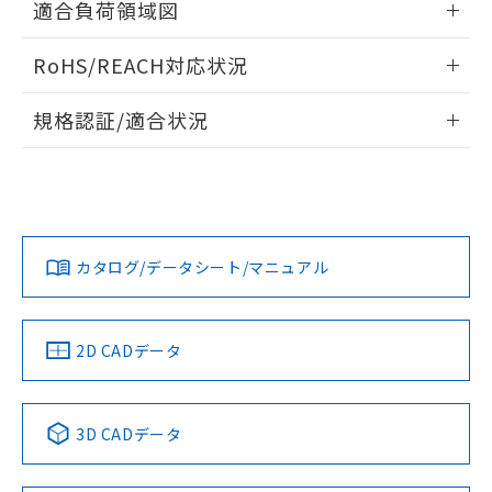
ものではありません。
適合負荷領域図
また、RoHS指令のフタル酸エステル類４
情報更新：2026/05/21
物質の対応では、対応完了までの期間は出
RoHS/REACH対応状況
荷製品に未対応品が混在することから備考
欄に対応日を記載しておりました。
情報更新：2026/7/29
規格認証/適合状況
既に当社にて対応品への在庫切替を完了
していることから、特段のことがない限
EU RoHS
注意事項・凡例
A16L-TRM-5D-1Pについての規格認証/適合状況については、
り、2022年1月12日より割愛しておりま
「カスタマーサポートセンタ お客様相談室」または貴社担当
す。
オムロン営業員または販売店にお問い合わせください。
対応状況
対応予定月
※1
※2
お問い合わせ
カタログ/データシート/マニュアル
対応済み
中国 RoHS
注意事項・凡例
2D CADデータ
中国 RoHS表
※1 ※2
3D CADデータ
Pb
Hg
Cd
Cr(VI)