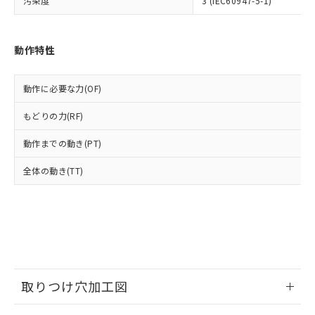
汚染度
ル) : 1000ppm、
3 (IEC60947-5-1)
当社は貴社製品を、核兵器、ミサイ
但し、RoHS指令で産業用監視および制御機器に対する
DEHP(フタル酸ビス(2-エチルヘキシル)) : 1000ppm
ご相談ください。
適用除外項目は除く。
ル、化学兵器、生物兵器またはその他
－
在庫なし(最新の在庫状況につ
オムロン制御機器販売店や当社販売拠
フタル酸エステル類の４物質については閾値を超える意
武器並びにこれらの製造装置等に一切
いては、お客様のお取引先、ま
図的な使用がないことを確認しています。
点は「
販売ネットワーク
」をご確認
動作特性
※2 環境保護使用期限
使用いたしません。
たはお客様担当のオムロン制御
ください。
当社は、貴社製品を第三者に販売する
機器販売店・当社販売員にご確
在庫状況および標準価格結果を当社の
※2 対応予定月
「ｅ」：有害物質（10物質）のすべてが基
場合は、上記1、2および3の内容を当
認ください)
事前の承諾なく第三者に漏洩または開
動作に必要な力(OF)
準値以下であることを示します。
該第三者に通知します。また当社は、
示しないようお願いします。
部品在庫の切り替え状況などにより、予定
「10」：通常の使用状況下において有害物
販売先および販売に係わる関係者が違
もどりの力(RF)
マイパーツ機能（部品リスト作成サー
空
受注生産機種、また在庫状況の
月が前後することがあります。
質が外部に漏えいし、環境に深刻な影響を
法に輸出するおそれがある場合は、取
ビス）をご利用いただくには、I-Web
白
情報を公開していない機種
及ぼさない年数を意味します。
り引きをいたしません。
動作までの動き(PT)
メンバーズにご登録されている必要が
「－」：未確認です。当社販売部門へお問
あります。
い合わせください。
全体の動き(TT)
お客様が当ウェブサイト上で当社にご
※3 非含有証明書ダウンロード
登録された部品リストについて、当社
および当社の共同利用者が、当社の製
下記の非含有証明書をダウンロードするこ
品・サービスに関するお客様との取
とができます。
合意する
キャンセル
引・商談に必要な範囲で利用すること
をご了承ください。
EU RoHS指令（10物質）の非含有証明書
※当社の共同利用者とは、
"個人情報
51物質の非含有証明書（当社基準）
の共同利用に関して"
の「1.共同利
取りつけ穴加工図
※本証明書は発行日時点で非含有を証明す
用者の範囲」に記載されている法人を
るもので、過去に遡って非含有を証明する
指します。
情報更新：2026/05/21