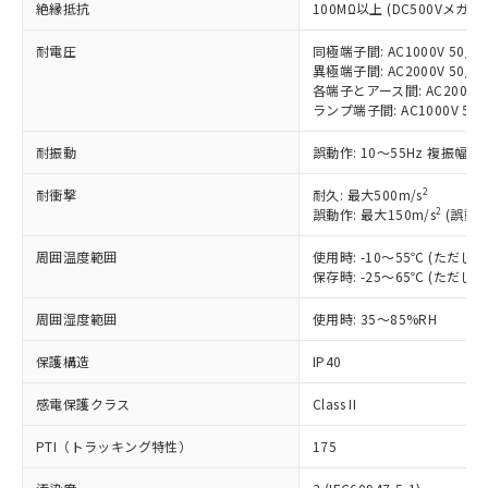
絶縁抵抗
ご利用条件
100MΩ以上 (DC500Vメガ)
有に対応した製品に切り替える予定のある
商品です。
耐電圧
同極端子間: AC1000V 50/60
対応予定なし：EU RoHS指令（10物質）の
異極端子間: AC2000V 50/60
以下の条件をお読みいただき、同意のうえ
非含有に非対応の商品で、対応品を出す予
各端子とアース間: AC2000V 5
ご利用ください。
定はありません。
ランプ端子間: AC1000V 50
調査・確認中：EU RoHS指令（10物質）の
本サービスは、当社制御機器事業取扱
※1 中国RoHS○×表
耐振動
誤動作: 10～55Hz 複振幅 1
非含有の対応状況を調査中または確認中の
商品の当社在庫状況および標準価格
商品です。
(税抜)を提供させていただくもので
2
耐衝撃
耐久: 最大500m/s
「○」：最大均質材料含有率が中国RoHSの
非該当品：ライセンス料など無形物で、有
す。
2
誤動作: 最大150m/s
(誤動作
基準値以下であることを示します。
害物質有無と関係のない商品です。
当社制御機器事業取扱商品の中には、
「×」：最大均質材料含有率が中国RoHSの
仕入先様の事情により、非含有部品として
本サービスの対象外となる商品もある
周囲温度範囲
使用時: -10～55℃ (ただ
基準値を超えていることを示します。
いたものが、含有品と判明した場合などや
当社は、これら貴社製品のうち、外国
保存時: -25～65℃ (ただ
ことをご了承ください。
「－」：未確認です。当社販売部門へお問
むを得ず変更することがあります。
為替および外国貿易法に定める商品
在庫状況および標準価格照会結果は、
い合わせください。
（以下｢規制貨物等」という）を輸出
周囲湿度範囲
使用時: 35～85%RH
記載している更新日時点での社内デー
*EU RoHS指令（10物質）：
または国外への提供する場合は、日本
記
タに基づき作成されるものであり、閲
説明
鉛(Pb) 1000ppm以下、 水銀(Hg) 1000ppm以下、 カド
*中国RoHS10物質の基準値 (GB/T26572)：
保護構造
IP40
国政府の輸出許可(または役務取引許
号
覧された時点での実際の在庫および標
ミウム(Cd) 100ppm以下、
Pb(鉛) :1000ppm、 Hg(水銀) : 1000ppm、 Cd(カドミウ
可)を取得するなどの必要な手続きを
六価クロム(Cr(Ⅵ)) 1000ppm以下、ポリ臭化ビフェニル
ム) : 100ppm、
準価格とは異なる場合があることをご
感電保護クラス
類(PBB) 1000ppm以下、ポリ臭化ジフェニルエーテル類
Class II
Cr(Ⅵ)(六価クロム) : 1000ppm、 PBBs(ポリ臭化ビフェ
とります。
了承ください。
(PBDE) 1000ppm以下、フタル酸ビス(2-エチルヘキシ
○
一定数以上の在庫あり
ニル類) : 1000ppm、 PBDEs(ポリ臭化ジフェニルエーテ
当社は規制貨物を破棄する場合は、完
ル) (DEHP)(別名：DOP) 1000ppm以下、フタル酸ブチ
正式な納期状況および標準価格はお客
ル類) : 1000ppm、
PTI（トラッキング特性）
175
ルベンジル（BBP） 1000ppm以下、フタル酸ジブチル
全に破砕するなど、違法に輸出されな
DBP(フタル酸ジブチル) : 1000ppm、 DIBP(フタル酸ジ
様のお取引先、またはお客様担当のオ
（DBP） 1000ppm以下、フタル酸ジイソブチル
イソブチル) : 1000ppm、 BBP(フタル酸ブチルベンジ
△
一定数には満たないが在庫あり
いよう必要な手段を講じます。
ムロン制御機器販売店・当社販売員に
(DIBP) 1000ppm以下