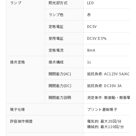
ランプ
照光部方式
LED
ランプ色
赤
定格電圧
DC5V
使用電圧
DC5V±5%
定格電流
8mA
接点定格
接点構成
1c
開閉能力(AC)
抵抗負荷: AC125V 5A/AC250
開閉能力(DC)
抵抗負荷: DC30V 3A
開閉能力説明
測定条件: 無振動・無衝撃状態
※1 対応状況
端子仕様
プリント基板端子
対応済み：EU RoHS指令（10物質）の
許容操作頻度
電気的: 最大20回/分
非含有に対応した製品が提供可能な商品で
機械的: 最大120回/分
す。
対応予定：EU RoHS指令（10物質）の非含