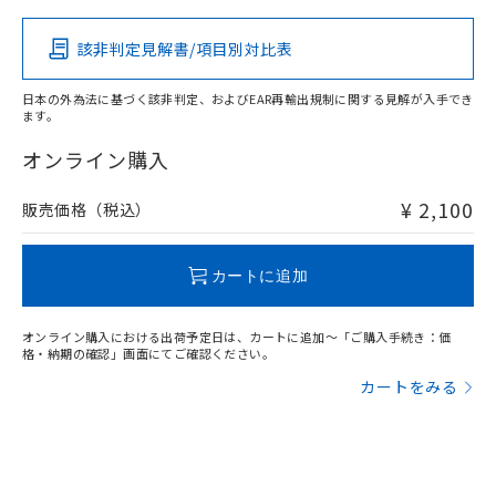
該非判定見解書/項目別対比表
O
O
O
O
日本の外為法に基づく該非判定、およびEAR再輸出規制に関する見解が入手でき
ます。
"対応済み"や非含有の記載がされた商品であっても、流通
在庫等で未対応品が混在する可能性があります。
オンライン購入
非含有品が必要な際は、弊社営業部門もしくは販売店へお
問い合わせください。
¥ 2,100
販売価格（税込）
この製品のRoHS/REACH対応状況ページへ
カートに追加
オンライン購入における出荷予定日は、カートに追加～「ご購入手続き：価
格・納期の確認」画面にてご確認ください。
カートをみる