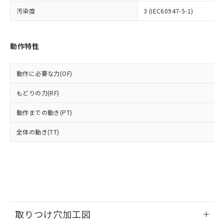
いよう必要な手段を講じます。
ムロン制御機器販売店・当社販売員に
(DIBP) 1000ppm以下
ル) : 1000ppm、
汚染度
3 (IEC60947-5-1)
当社は貴社製品を、核兵器、ミサイ
但し、RoHS指令で産業用監視および制御機器に対する
DEHP(フタル酸ビス(2-エチルヘキシル)) : 1000ppm
ご相談ください。
適用除外項目は除く。
ル、化学兵器、生物兵器またはその他
－
在庫なし(最新の在庫状況につ
オムロン制御機器販売店や当社販売拠
フタル酸エステル類の４物質については閾値を超える意
武器並びにこれらの製造装置等に一切
いては、お客様のお取引先、ま
図的な使用がないことを確認しています。
点は「
販売ネットワーク
」をご確認
※2 環境保護使用期限
使用いたしません。
たはお客様担当のオムロン制御
動作特性
ください。
当社は、貴社製品を第三者に販売する
機器販売店・当社販売員にご確
在庫状況および標準価格結果を当社の
※2 対応予定月
「ｅ」：有害物質（10物質）のすべてが基
場合は、上記1、2および3の内容を当
認ください)
事前の承諾なく第三者に漏洩または開
準値以下であることを示します。
動作に必要な力(OF)
該第三者に通知します。また当社は、
示しないようお願いします。
部品在庫の切り替え状況などにより、予定
「10」：通常の使用状況下において有害物
販売先および販売に係わる関係者が違
マイパーツ機能（部品リスト作成サー
空
受注生産機種、また在庫状況の
もどりの力(RF)
月が前後することがあります。
質が外部に漏えいし、環境に深刻な影響を
法に輸出するおそれがある場合は、取
ビス）をご利用いただくには、I-Web
白
情報を公開していない機種
及ぼさない年数を意味します。
り引きをいたしません。
メンバーズにご登録されている必要が
動作までの動き(PT)
「－」：未確認です。当社販売部門へお問
あります。
い合わせください。
お客様が当ウェブサイト上で当社にご
全体の動き(TT)
※3 非含有証明書ダウンロード
登録された部品リストについて、当社
および当社の共同利用者が、当社の製
下記の非含有証明書をダウンロードするこ
品・サービスに関するお客様との取
とができます。
合意する
キャンセル
引・商談に必要な範囲で利用すること
をご了承ください。
EU RoHS指令（10物質）の非含有証明書
※当社の共同利用者とは、
"個人情報
51物質の非含有証明書（当社基準）
の共同利用に関して"
の「1.共同利
※本証明書は発行日時点で非含有を証明す
取りつけ穴加工図
用者の範囲」に記載されている法人を
るもので、過去に遡って非含有を証明する