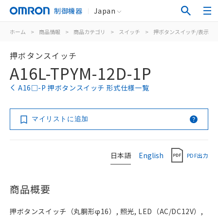
制御機器
Japan
ホーム
>
商品情報
>
商品カテゴリ
>
スイッチ
>
押ボタンスイッチ/表示灯
押ボタンスイッチ
A16L-TPYM-12D-1P
A16□-P 押ボタンスイッチ 形式仕様一覧
マイリストに追加
日本語
English
PDF出力
商品概要
押ボタンスイッチ（丸胴形φ16）, 照光, LED（AC/DC12V）,