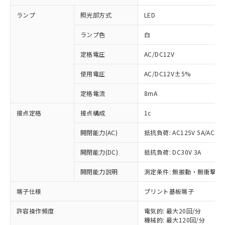
ランプ
照光部方式
LED
ランプ色
白
定格電圧
AC/DC12V
使用電圧
AC/DC12V±5%
定格電流
8mA
接点定格
接点構成
1c
開閉能力(AC)
抵抗負荷: AC125V 5A/AC250
開閉能力(DC)
抵抗負荷: DC30V 3A
開閉能力説明
測定条件: 無振動・無衝撃状態
※1 対応状況
端子仕様
プリント基板端子
対応済み：EU RoHS指令（10物質）の
非含有に対応した製品が提供可能な商品で
許容操作頻度
電気的: 最大20回/分
す。
機械的: 最大120回/分