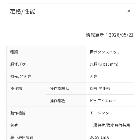
定格/性能
情報更新：2026/05/21
種類
押ボタンスイッチ
胴体形状
丸胴形(φ16mm)
照光/非照光
照光
操作部
操作部形状
丸形 突出形
操作部色
ピュアイエロー
動作機能
モーメンタリ
負荷
一般負荷/微小負荷共用
最小適用負荷
DC5V 1mA