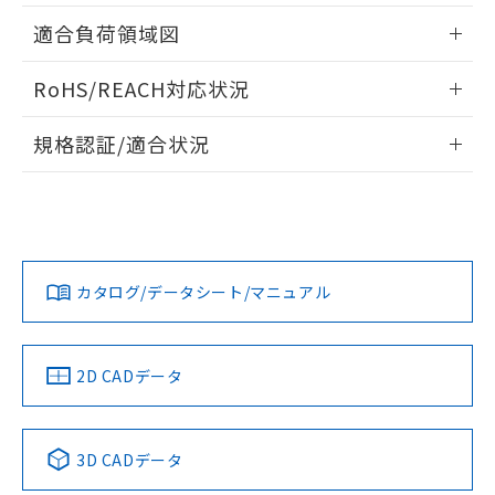
指します。
ものではありません。
情報更新：2026/05/21
適合負荷領域図
また、RoHS指令のフタル酸エステル類４
物質の対応では、対応完了までの期間は出
情報更新：2026/05/21
RoHS/REACH対応状況
荷製品に未対応品が混在することから備考
欄に対応日を記載しておりました。
情報更新：2026/7/29
既に当社にて対応品への在庫切替を完了
規格認証/適合状況
していることから、特段のことがない限
EU RoHS
注意事項・凡例
り、2022年1月12日より割愛しておりま
A16L-TPYM-12D-1Pについての規格認証/適合状況について
す。
は、「カスタマーサポートセンタ お客様相談室」または貴社
担当オムロン営業員または販売店にお問い合わせください。
対応状況
対応予定月
※1
※2
お問い合わせ
カタログ/データシート/マニュアル
対応済み
中国 RoHS
注意事項・凡例
2D CADデータ
中国 RoHS表
※1 ※2
3D CADデータ
Pb
Hg
Cd
Cr(VI)