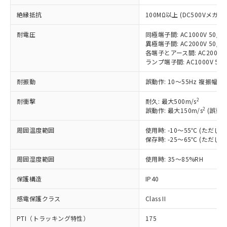
対応予定：EU RoHS指令（10物質）の非含
ご利用条件
有に対応した製品に切り替える予定のある
絶縁抵抗
100MΩ以上 (DC500Vメガ)
商品です。
対応予定なし：EU RoHS指令（10物質）の
耐電圧
同極端子間: AC1000V 50/60
以下の条件をお読みいただき、同意のうえ
異極端子間: AC2000V 50/60
非含有に非対応の商品で、対応品を出す予
ご利用ください。
各端子とアース間: AC2000V 5
定はありません。
ランプ端子間: AC1000V 50
調査・確認中：EU RoHS指令（10物質）の
本サービスは、当社制御機器事業取扱
※1 中国RoHS○×表
非含有の対応状況を調査中または確認中の
耐振動
誤動作: 10～55Hz 複振幅 1
商品の当社在庫状況および標準価格
商品です。
(税抜)を提供させていただくもので
「○」：最大均質材料含有率が中国RoHSの
非該当品：ライセンス料など無形物で、有
2
耐衝撃
耐久: 最大500m/s
す。
基準値以下であることを示します。
害物質有無と関係のない商品です。
2
誤動作: 最大150m/s
(誤動作
当社制御機器事業取扱商品の中には、
「×」：最大均質材料含有率が中国RoHSの
仕入先様の事情により、非含有部品として
本サービスの対象外となる商品もある
基準値を超えていることを示します。
いたものが、含有品と判明した場合などや
周囲温度範囲
使用時: -10～55℃ (ただ
当社は、これら貴社製品のうち、外国
ことをご了承ください。
「－」：未確認です。当社販売部門へお問
保存時: -25～65℃ (ただ
むを得ず変更することがあります。
為替および外国貿易法に定める商品
在庫状況および標準価格照会結果は、
い合わせください。
（以下｢規制貨物等」という）を輸出
記載している更新日時点での社内デー
周囲湿度範囲
使用時: 35～85%RH
*EU RoHS指令（10物質）：
または国外への提供する場合は、日本
記
タに基づき作成されるものであり、閲
説明
鉛(Pb) 1000ppm以下、 水銀(Hg) 1000ppm以下、 カド
*中国RoHS10物質の基準値 (GB/T26572)：
国政府の輸出許可(または役務取引許
号
覧された時点での実際の在庫および標
ミウム(Cd) 100ppm以下、
保護構造
IP40
Pb(鉛) :1000ppm、 Hg(水銀) : 1000ppm、 Cd(カドミウ
可)を取得するなどの必要な手続きを
六価クロム(Cr(Ⅵ)) 1000ppm以下、ポリ臭化ビフェニル
ム) : 100ppm、
準価格とは異なる場合があることをご
類(PBB) 1000ppm以下、ポリ臭化ジフェニルエーテル類
Cr(Ⅵ)(六価クロム) : 1000ppm、 PBBs(ポリ臭化ビフェ
とります。
感電保護クラス
Class II
了承ください。
(PBDE) 1000ppm以下、フタル酸ビス(2-エチルヘキシ
○
一定数以上の在庫あり
ニル類) : 1000ppm、 PBDEs(ポリ臭化ジフェニルエーテ
当社は規制貨物を破棄する場合は、完
ル) (DEHP)(別名：DOP) 1000ppm以下、フタル酸ブチ
正式な納期状況および標準価格はお客
ル類) : 1000ppm、
ルベンジル（BBP） 1000ppm以下、フタル酸ジブチル
全に破砕するなど、違法に輸出されな
DBP(フタル酸ジブチル) : 1000ppm、 DIBP(フタル酸ジ
PTI（トラッキング特性）
175
様のお取引先、またはお客様担当のオ
（DBP） 1000ppm以下、フタル酸ジイソブチル
イソブチル) : 1000ppm、 BBP(フタル酸ブチルベンジ
△
一定数には満たないが在庫あり