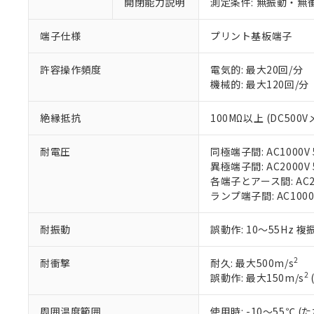
開閉能力説明
測定条件: 無振動・無衝
「×」：最大均質
本サービスは
当社は、これ
*EU RoHS指令（10物
「－」：未確認で
鉛(Pb) 1000ppm以下、
くものです。
う）を輸出ま
端子仕様
プリント基板端子
記
説明
六価クロム(Cr(Ⅵ)) 1
当社制御機器
などの必要な
フタル酸ビス(2-エチルヘ
号
*中国RoHS10物質の基準値 
ル（DBP） 1000ppm
在庫状況およ
当社は規制貨
Pb(鉛) :1000ppm、 Hg
許容操作頻度
電気的: 最大20回/分
但し、RoHS指令で産
のであり、閲
ます。
Cr(Ⅵ)(六価クロム) : 
フタル酸エステル類の４
機械的: 最大120回/分
○
一定数以
DBP(フタル酸ジブチル) :
い。
当社は貴社製
DEHP(フタル酸ビス(2-エ
正式な納期状
置等に一切使
絶縁抵抗
100MΩ以上 (DC500V
当社販売員に
※2 対応予定月
△
一定数に
当社は、貴社
オムロン制御
また当社は、
※2 環境保護使
在庫状況およ
部品在庫の切り替
たしません。
耐電圧
同極端子間: AC1000V 5
－
在庫なし
す。
異極端子間: AC2000V 5
「ｅ」：有害物質
機器販売
マイパーツ機
各端子とアース間: AC200
「10」：通常の
ている必要が
ランプ端子間: AC1000
味します。
空
受注生産
お客様が当ウ
※3 非含有証明
「－」：未確認で
白
が、当社の製
耐振動
誤動作: 10～55Hz 複
さい。
下記の非含有証明
※当社の共同
2
耐衝撃
耐久: 最大500m/s
いる法人を指
EU RoHS指令（
2
誤動作: 最大150m/s
51物質の非含有証
※本証明書は発行
周囲温度範囲
使用時: -10～55℃
また、RoHS指