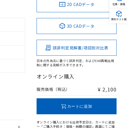
2D CADデータ
在庫・価格
無料テスト機
3D CADデータ
該非判定見解書/項目別対比表
日本の外為法に基づく該非判定、およびEAR再輸出規
制に関する見解が入手できます。
オンライン購入
¥ 2,100
販売価格（税込）
カートに追加
オンライン購入における出荷予定日は、カートに追加
～「ご購入手続き：価格・納期の確認」画面にてご確