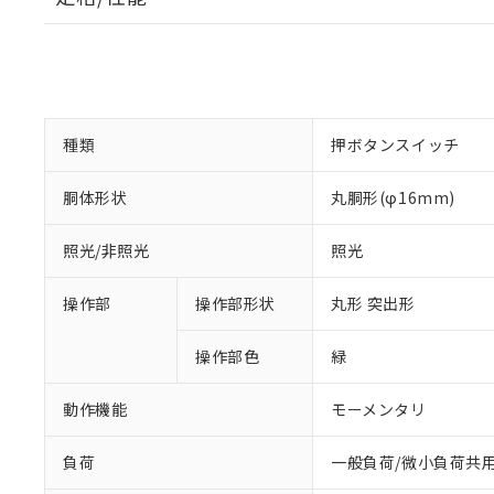
種類
押ボタンスイッチ
胴体形状
丸胴形(φ16mm)
照光/非照光
照光
操作部
操作部形状
丸形 突出形
操作部色
緑
動作機能
モーメンタリ
負荷
一般負荷/微小負荷共