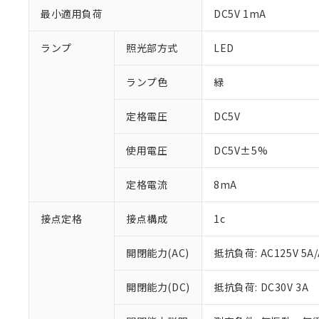
最小適用負荷
DC5V 1mA
ランプ
照光部方式
LED
ランプ色
緑
定格電圧
DC5V
使用電圧
DC5V±5%
定格電流
8mA
※1 対応状況
対応済み：EU
接点定格
接点構成
1c
対応予定：EU R
対応予定なし：EU
開閉能力(AC)
抵抗負荷: AC125V 5A/
調査・確認中：EU
ご利用条件
非該当品：ライセ
※1 中国RoHS
開閉能力(DC)
抵抗負荷: DC30V 3A
仕入先様の事情に
があります。
以下の条件をお読
「○」：最大均質