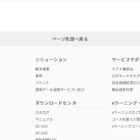
いては、「カスタマーサポートセンタ お客様相談室」または貴社担当オム
非含有証明書
※3
ページ先頭へ戻る
ダウンロードはこちら
ソリューション
サービスサポ
解決提案
テスト機貸出
事例
ロボティクスサ
イベント
日本語相談窓口
現場データ活用サービスi-BELT
輸出該非判定
I)
PBBs
PBDEs
DBP
ダウンロードセンタ
eラーニング
カタログ
eラーニングのご
マニュアル
コースを選んで受
O
O
O
2D CAD
eラーニングコー
3D CAD
電気制御CAD