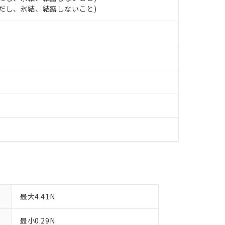
 (ただし、氷結、結露しないこと)
備考欄に対応日を記載しておりました。
品への在庫切替を完了していることから、特段のことがない限り、20
す。
最大4.41N
最小0.29N