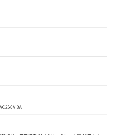
 RoHS指令（10物質）の非含有に対応した製品が提供可能な商品です
oHS指令（10物質）の非含有に対応した製品に切り替える予定のある
 RoHS指令（10物質）の非含有に非対応の商品で、対応品を出す予
AC250V 3A
 RoHS指令（10物質）の非含有の対応状況を調査中または確認中の
ンス料など無形物で、有害物質有無と関係のない商品です。
○×表
より、非含有部品としていたものが、含有品と判明した場合などやむ
みいただき、同意のうえご利用ください。
材料含有率が中国RoHSの基準値以下であることを示します。