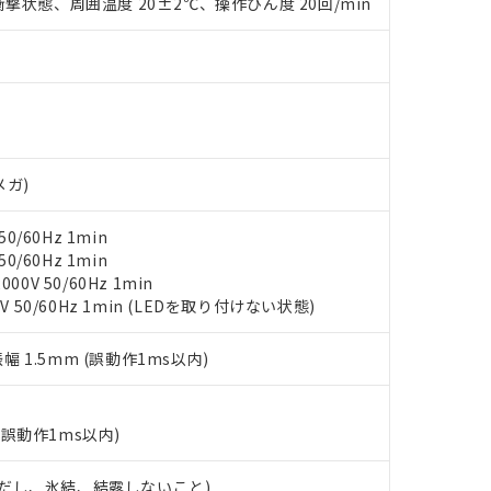
撃状態、周囲温度 20±2℃、操作ひん度 20回/min
材料含有率が中国RoHSの基準値を超えていることを示します。
、当社制御機器事業取扱商品の当社在庫状況および標準価格(税抜)
ら貴社製品のうち、外国為替および外国貿易法に定める商品（以下｢
質）：
す。当社販売部門へお問い合わせください。
 水銀(Hg) 1000ppm以下、 カドミウム(Cd) 100ppm以下、
たは国外への提供する場合は、日本国政府の輸出許可(または役務取
000ppm以下、ポリ臭化ビフェニル類(PBB) 1000ppm以下、ポリ臭化ジフェニルエーテル類(P
事業取扱商品の中には、本サービスの対象外となる商品もあること
手続きをとります。
キシル) (DEHP)(別名：DOP) 1000ppm以下、フタル酸ブチルベンジル（BBP） 100
(GB/T26572)：
以下、フタル酸ジイソブチル (DIBP) 1000ppm以下
び標準価格照会結果は、記載している更新日時点での社内データに
物を破棄する場合は、完全に破砕するなど、違法に輸出されないよ
(水銀) : 1000ppm、 Cd(カドミウム) : 100ppm、
業用監視および制御機器に対する適用除外項目は除く。
覧された時点での実際の在庫および標準価格とは異なる場合がある
1000ppm、 PBBs(ポリ臭化ビフェニル類) : 1000ppm、 PBDEs(ポリ臭化ジフェニルエーテル類
物質については閾値を超える意図的な使用がないことを確認しています。
上の在庫あり
 1000ppm、 DIBP(フタル酸ジイソブチル) : 1000ppm、 BBP(フタル酸ブチルベンジル) :
品を、核兵器、ミサイル、化学兵器、生物兵器またはその他武器並
チルヘキシル)) : 1000ppm
況および標準価格はお客様のお取引先、またはお客様担当のオムロ
用いたしません。
メガ)
ご相談ください。
は満たないが在庫あり
製品を第三者に販売する場合は、上記1、2および3の内容を当該第
機器販売店や当社販売拠点は「
販売ネットワーク
」をご確認くだ
販売先および販売に係わる関係者が違法に輸出するおそれがある場
用期限
び標準価格結果を当社の事前の承諾なく第三者に漏洩または開示し
え状況などにより、予定月が前後することがあります。
0/60Hz 1min
(最新の在庫状況については、お客様のお取引先、またはお客様担当
0/60Hz 1min
（10物質）のすべてが基準値以下であることを示します。
店・当社販売員にご確認ください)
能（部品リスト作成サービス）をご利用いただくには、I-Webメン
0V 50/60Hz 1min
使用状況下において有害物質が外部に漏えいし、環境に深刻な影響を
あります。
V 50/60Hz 1min (LEDを取り付けない状態)
機種、また在庫状況の情報を公開していない機種
ェブサイト上で当社にご登録された部品リストについて、当社およ
書ダウンロード
す。当社販売部門へお問い合わせください。
品・サービスに関するお客様との取引・商談に必要な範囲で利用す
合意する
キャンセル
振幅 1.5mm (誤動作1ms以内)
書をダウンロードすることができます。
利用者とは、
"個人情報の共同利用に関して"
の「1.共同利用者の
します。
10物質）の非含有証明書
(誤動作1ms以内)
明書（当社基準）
日時点で非含有を証明するもので、過去に遡って非含有を証明するも
 (ただし、氷結、結露しないこと)
令のフタル酸エステル類４物質の対応では、対応完了までの期間は出