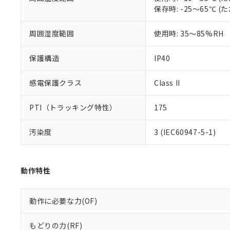
保存時: -25～65℃
混在することから
既に当社にて対応
り割愛しておりま
周囲湿度範囲
使用時: 35～85%RH
保護構造
IP40
感電保護クラス
Class II
PTI（トラッキング特性）
175
汚染度
3 (IEC60947-5-1)
動作特性
動作に必要な力(OF)
もどりの力(RF)