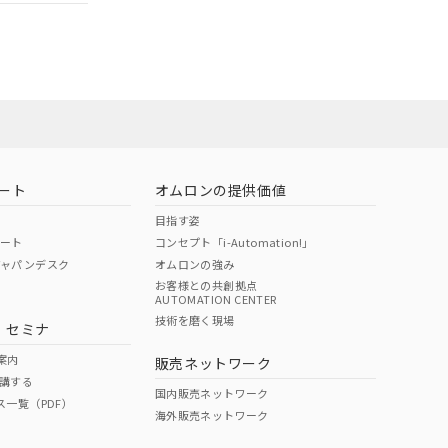
ロン営業員また
お問い合わせ
ート
オムロンの提供価値
目指す姿
ポート
コンセプト「i-Automation!」
ジャパンデスク
オムロンの強み
お客様との共創拠点
AUTOMATION CENTER
DIBP
BBP
DEHP
環境保護
技術を磨く現場
・セミナ
使用期限
案内
販売ネットワーク
講する
O
O
O
e
国内販売ネットワーク
ス一覧（PDF）
海外販売ネットワーク