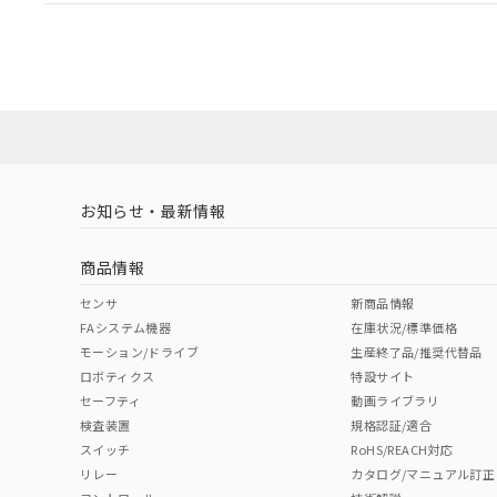
EU RoHS
注意事項・凡例
A16L-TGM-5D-1Pについての規格認証/適合状況につ
は販売店にお問い合わせください。
対応状況
対応予定月
※1
※2
対応済み
お知らせ・最新情報
中国 RoHS
注意事項・凡例
商品情報
中国 RoHS表
※1 ※2
センサ
新商品情報
FAシステム機器
在庫状況/標準価格
Pb
Hg
Cd
Cr(V
モーション/ドライブ
生産終了品/推奨代替品
ロボティクス
特設サイト
セーフティ
動画ライブラリ
検査装置
規格認証/適合
O
O
O
O
スイッチ
RoHS/REACH対応
リレー
カタログ/マニュアル訂正