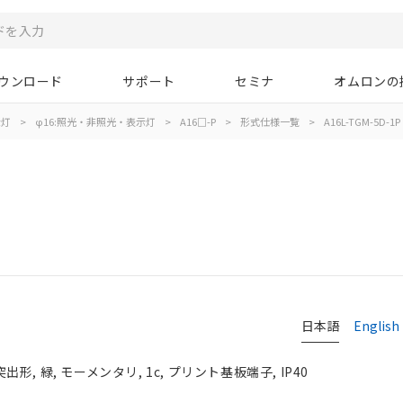
ウンロード
サポート
セミナ
オムロンの
示灯
>
φ16:照光・非照光・表示灯
>
A16□-P
>
形式仕様一覧
>
A16L-TGM-5D-1P
日本語
English
形, 緑, モーメンタリ, 1c, プリント基板端子, IP40