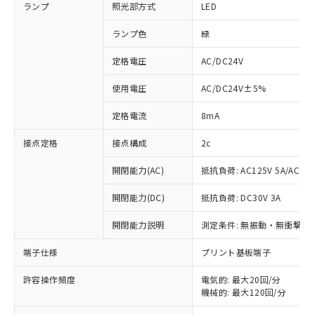
ランプ
照光部方式
LED
ランプ色
緑
定格電圧
AC/DC24V
使用電圧
AC/DC24V±5%
定格電流
8mA
接点定格
接点構成
2c
開閉能力(AC)
抵抗負荷: AC125V 5A/AC250
開閉能力(DC)
抵抗負荷: DC30V 3A
開閉能力説明
測定条件: 無振動・無衝撃状態
※1 対応状況
端子仕様
プリント基板端子
対応済み：EU RoHS指令（10物質）の
許容操作頻度
電気的: 最大20回/分
非含有に対応した製品が提供可能な商品で
機械的: 最大120回/分
す。
対応予定：EU RoHS指令（10物質）の非含