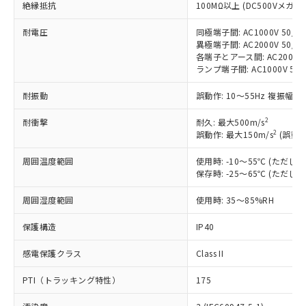
絶縁抵抗
ご利用条件
100MΩ以上 (DC500Vメガ)
有に対応した製品に切り替える予定のある
商品です。
耐電圧
同極端子間: AC1000V 50/60
対応予定なし：EU RoHS指令（10物質）の
異極端子間: AC2000V 50/60
以下の条件をお読みいただき、同意のうえ
非含有に非対応の商品で、対応品を出す予
各端子とアース間: AC2000V 5
ご利用ください。
定はありません。
ランプ端子間: AC1000V 50
調査・確認中：EU RoHS指令（10物質）の
本サービスは、当社制御機器事業取扱
※1 中国RoHS○×表
耐振動
誤動作: 10～55Hz 複振幅 1
非含有の対応状況を調査中または確認中の
商品の当社在庫状況および標準価格
商品です。
(税抜)を提供させていただくもので
2
耐衝撃
耐久: 最大500m/s
「○」：最大均質材料含有率が中国RoHSの
非該当品：ライセンス料など無形物で、有
す。
2
誤動作: 最大150m/s
(誤動作
基準値以下であることを示します。
害物質有無と関係のない商品です。
当社制御機器事業取扱商品の中には、
「×」：最大均質材料含有率が中国RoHSの
仕入先様の事情により、非含有部品として
本サービスの対象外となる商品もある
周囲温度範囲
使用時: -10～55℃ (ただ
基準値を超えていることを示します。
いたものが、含有品と判明した場合などや
当社は、これら貴社製品のうち、外国
保存時: -25～65℃ (ただ
ことをご了承ください。
「－」：未確認です。当社販売部門へお問
むを得ず変更することがあります。
為替および外国貿易法に定める商品
在庫状況および標準価格照会結果は、
い合わせください。
（以下｢規制貨物等」という）を輸出
周囲湿度範囲
使用時: 35～85%RH
記載している更新日時点での社内デー
*EU RoHS指令（10物質）：
または国外への提供する場合は、日本
記
タに基づき作成されるものであり、閲
説明
鉛(Pb) 1000ppm以下、 水銀(Hg) 1000ppm以下、 カド
*中国RoHS10物質の基準値 (GB/T26572)：
保護構造
IP40
国政府の輸出許可(または役務取引許
号
覧された時点での実際の在庫および標
ミウム(Cd) 100ppm以下、
Pb(鉛) :1000ppm、 Hg(水銀) : 1000ppm、 Cd(カドミウ
可)を取得するなどの必要な手続きを
六価クロム(Cr(Ⅵ)) 1000ppm以下、ポリ臭化ビフェニル
ム) : 100ppm、
準価格とは異なる場合があることをご
感電保護クラス
類(PBB) 1000ppm以下、ポリ臭化ジフェニルエーテル類
Class II
Cr(Ⅵ)(六価クロム) : 1000ppm、 PBBs(ポリ臭化ビフェ
とります。
了承ください。
(PBDE) 1000ppm以下、フタル酸ビス(2-エチルヘキシ
○
一定数以上の在庫あり
ニル類) : 1000ppm、 PBDEs(ポリ臭化ジフェニルエーテ
当社は規制貨物を破棄する場合は、完
ル) (DEHP)(別名：DOP) 1000ppm以下、フタル酸ブチ
正式な納期状況および標準価格はお客
ル類) : 1000ppm、
PTI（トラッキング特性）
175
ルベンジル（BBP） 1000ppm以下、フタル酸ジブチル
全に破砕するなど、違法に輸出されな
DBP(フタル酸ジブチル) : 1000ppm、 DIBP(フタル酸ジ
様のお取引先、またはお客様担当のオ
（DBP） 1000ppm以下、フタル酸ジイソブチル
イソブチル) : 1000ppm、 BBP(フタル酸ブチルベンジ
△
一定数には満たないが在庫あり
いよう必要な手段を講じます。
ムロン制御機器販売店・当社販売員に
(DIBP) 1000ppm以下