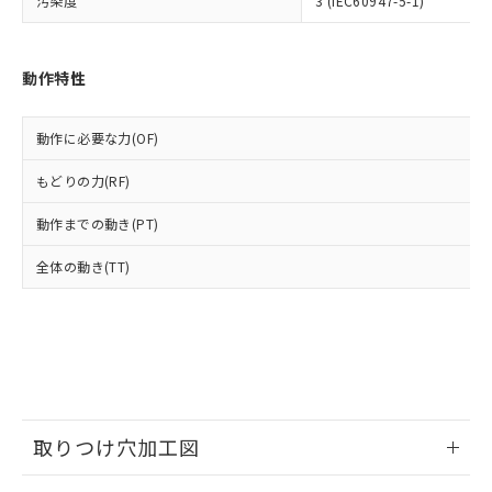
汚染度
ル) : 1000ppm、
3 (IEC60947-5-1)
当社は貴社製品を、核兵器、ミサイ
但し、RoHS指令で産業用監視および制御機器に対する
DEHP(フタル酸ビス(2-エチルヘキシル)) : 1000ppm
ご相談ください。
適用除外項目は除く。
ル、化学兵器、生物兵器またはその他
－
在庫なし(最新の在庫状況につ
オムロン制御機器販売店や当社販売拠
フタル酸エステル類の４物質については閾値を超える意
武器並びにこれらの製造装置等に一切
いては、お客様のお取引先、ま
図的な使用がないことを確認しています。
点は「
販売ネットワーク
」をご確認
動作特性
※2 環境保護使用期限
使用いたしません。
たはお客様担当のオムロン制御
ください。
当社は、貴社製品を第三者に販売する
機器販売店・当社販売員にご確
在庫状況および標準価格結果を当社の
※2 対応予定月
「ｅ」：有害物質（10物質）のすべてが基
場合は、上記1、2および3の内容を当
認ください)
事前の承諾なく第三者に漏洩または開
動作に必要な力(OF)
準値以下であることを示します。
該第三者に通知します。また当社は、
示しないようお願いします。
部品在庫の切り替え状況などにより、予定
「10」：通常の使用状況下において有害物
販売先および販売に係わる関係者が違
もどりの力(RF)
マイパーツ機能（部品リスト作成サー
空
受注生産機種、また在庫状況の
月が前後することがあります。
質が外部に漏えいし、環境に深刻な影響を
法に輸出するおそれがある場合は、取
ビス）をご利用いただくには、I-Web
白
情報を公開していない機種
及ぼさない年数を意味します。
り引きをいたしません。
動作までの動き(PT)
メンバーズにご登録されている必要が
「－」：未確認です。当社販売部門へお問
あります。
い合わせください。
全体の動き(TT)
お客様が当ウェブサイト上で当社にご
※3 非含有証明書ダウンロード
登録された部品リストについて、当社
および当社の共同利用者が、当社の製
下記の非含有証明書をダウンロードするこ
品・サービスに関するお客様との取
とができます。
合意する
キャンセル
引・商談に必要な範囲で利用すること
をご了承ください。
EU RoHS指令（10物質）の非含有証明書
※当社の共同利用者とは、
"個人情報
51物質の非含有証明書（当社基準）
の共同利用に関して"
の「1.共同利
取りつけ穴加工図
※本証明書は発行日時点で非含有を証明す
用者の範囲」に記載されている法人を
るもので、過去に遡って非含有を証明する
指します。
情報更新：2026/05/21