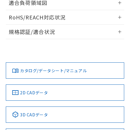
ものではありません。
適合負荷領域図
また、RoHS指令のフタル酸エステル類４
情報更新：2026/05/21
物質の対応では、対応完了までの期間は出
RoHS/REACH対応状況
荷製品に未対応品が混在することから備考
欄に対応日を記載しておりました。
情報更新：2026/7/29
規格認証/適合状況
既に当社にて対応品への在庫切替を完了
していることから、特段のことがない限
EU RoHS
注意事項・凡例
A16L-TGM-24D-2Pについての規格認証/適合状況について
り、2022年1月12日より割愛しておりま
は、「カスタマーサポートセンタ お客様相談室」または貴社
す。
担当オムロン営業員または販売店にお問い合わせください。
対応状況
対応予定月
※1
※2
お問い合わせ
カタログ/データシート/マニュアル
対応済み
中国 RoHS
注意事項・凡例
2D CADデータ
中国 RoHS表
※1 ※2
3D CADデータ
Pb
Hg
Cd
Cr(VI)