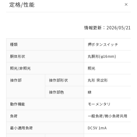
定格/性能
情報更新：2026/05/21
種類
押ボタンスイッチ
胴体形状
丸胴形(φ16mm)
照光/非照光
照光
操作部
操作部形状
丸形 突出形
操作部色
緑
動作機能
モーメンタリ
負荷
一般負荷/微小負荷共用
最小適用負荷
DC5V 1mA