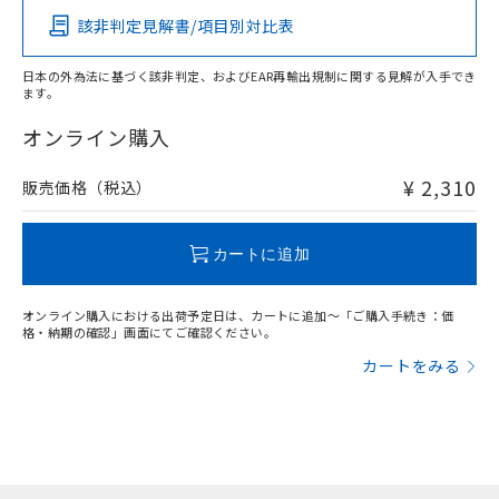
該非判定見解書/項目別対比表
O
O
O
O
日本の外為法に基づく該非判定、およびEAR再輸出規制に関する見解が入手でき
ます。
"対応済み"や非含有の記載がされた商品であっても、流通
在庫等で未対応品が混在する可能性があります。
オンライン購入
非含有品が必要な際は、弊社営業部門もしくは販売店へお
問い合わせください。
¥ 2,310
販売価格（税込）
この製品のRoHS/REACH対応状況ページへ
カートに追加
オンライン購入における出荷予定日は、カートに追加～「ご購入手続き：価
格・納期の確認」画面にてご確認ください。
カートをみる