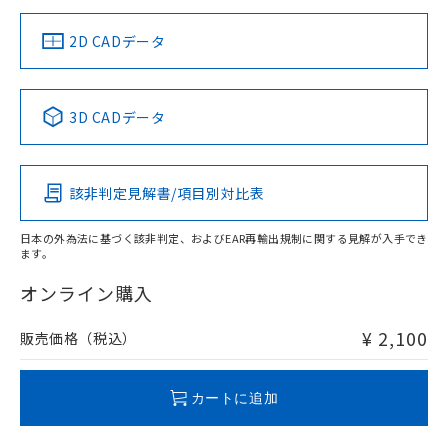
中国 RoHS
注意事項・凡例
2D CADデータ
中国 RoHS表
※1 ※2
3D CADデータ
Pb
Hg
Cd
Cr(VI)
該非判定見解書/項目別対比表
O
O
O
O
日本の外為法に基づく該非判定、およびEAR再輸出規制に関する見解が入手でき
ます。
"対応済み"や非含有の記載がされた商品であっても、流通
在庫等で未対応品が混在する可能性があります。
オンライン購入
非含有品が必要な際は、弊社営業部門もしくは販売店へお
問い合わせください。
¥ 2,100
販売価格（税込）
この製品のRoHS/REACH対応状況ページへ
カートに追加