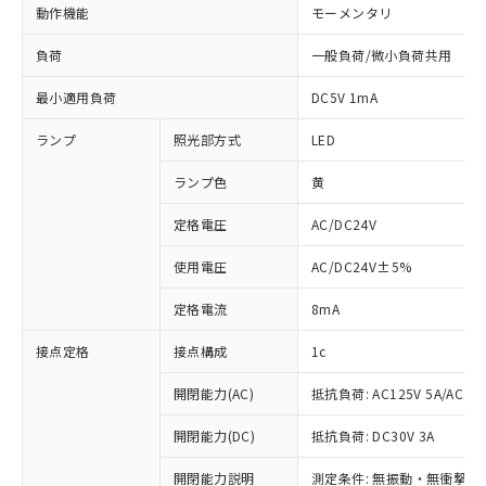
動作機能
モーメンタリ
負荷
一般負荷/微小負荷共用
最小適用負荷
DC5V 1mA
ランプ
照光部方式
LED
ランプ色
黄
定格電圧
AC/DC24V
使用電圧
AC/DC24V±5%
定格電流
8mA
接点定格
接点構成
1c
開閉能力(AC)
抵抗負荷: AC125V 5A/AC250
開閉能力(DC)
抵抗負荷: DC30V 3A
※1 対応状況
開閉能力説明
測定条件: 無振動・無衝撃状態