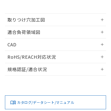
EU RoHS指令（10物質）の非含有証明書
※当社の共同利用者とは、
"個人情報
51物質の非含有証明書（当社基準）
の共同利用に関して"
の「1.共同利
※本証明書は発行日時点で非含有を証明す
用者の範囲」に記載されている法人を
るもので、過去に遡って非含有を証明する
取りつけ穴加工図
指します。
ものではありません。
また、RoHS指令のフタル酸エステル類４
情報更新：2026/05/21
適合負荷領域図
物質の対応では、対応完了までの期間は出
荷製品に未対応品が混在することから備考
情報更新：2026/05/21
欄に対応日を記載しておりました。
CAD
既に当社にて対応品への在庫切替を完了
ログイン/会員登録いただくと、CADデータをダウンロー
していることから、特段のことがない限
RoHS/REACH対応状況
ドすることができます。
り、2022年1月12日より割愛しておりま
す。
情報更新：2026/7/29
規格認証/適合状況
ログイン/会員登録
EU RoHS
注意事項・凡例
A16L-JYM-24D-1Pについての規格認証/適合状況について
は、「カスタマーサポートセンタ お客様相談室」または貴社
担当オムロン営業員または販売店にお問い合わせください。
対応状況
対応予定月
※1
※2
ダウンロードデータをご利用いただく前に、以下を必ずお読
みください。
お問い合わせ
カタログ/データシート/マニュアル
対応済み
ソフトウェアの使用条件