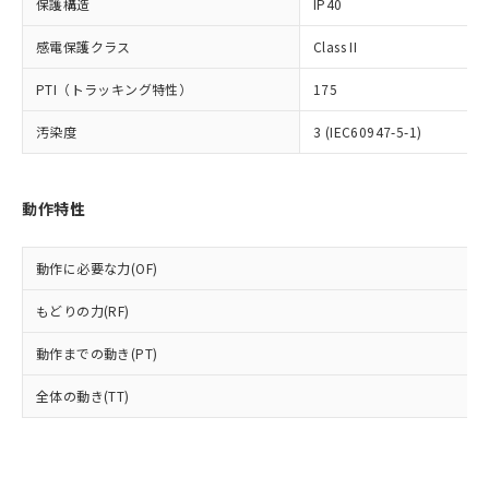
保護構造
IP40
類(PBB) 1000ppm以下、ポリ臭化ジフェニルエーテル類
Cr(Ⅵ)(六価クロム) : 1000ppm、 PBBs(ポリ臭化ビフェ
とります。
了承ください。
(PBDE) 1000ppm以下、フタル酸ビス(2-エチルヘキシ
○
一定数以上の在庫あり
ニル類) : 1000ppm、 PBDEs(ポリ臭化ジフェニルエーテ
当社は規制貨物を破棄する場合は、完
ル) (DEHP)(別名：DOP) 1000ppm以下、フタル酸ブチ
正式な納期状況および標準価格はお客
ル類) : 1000ppm、
感電保護クラス
Class II
ルベンジル（BBP） 1000ppm以下、フタル酸ジブチル
全に破砕するなど、違法に輸出されな
DBP(フタル酸ジブチル) : 1000ppm、 DIBP(フタル酸ジ
様のお取引先、またはお客様担当のオ
（DBP） 1000ppm以下、フタル酸ジイソブチル
イソブチル) : 1000ppm、 BBP(フタル酸ブチルベンジ
△
一定数には満たないが在庫あり
いよう必要な手段を講じます。
PTI（トラッキング特性）
ムロン制御機器販売店・当社販売員に
175
(DIBP) 1000ppm以下
ル) : 1000ppm、
当社は貴社製品を、核兵器、ミサイ
但し、RoHS指令で産業用監視および制御機器に対する
DEHP(フタル酸ビス(2-エチルヘキシル)) : 1000ppm
ご相談ください。
適用除外項目は除く。
ル、化学兵器、生物兵器またはその他
汚染度
－
在庫なし(最新の在庫状況につ
3 (IEC60947-5-1)
オムロン制御機器販売店や当社販売拠
フタル酸エステル類の４物質については閾値を超える意
武器並びにこれらの製造装置等に一切
いては、お客様のお取引先、ま
図的な使用がないことを確認しています。
点は「
販売ネットワーク
」をご確認
※2 環境保護使用期限
使用いたしません。
たはお客様担当のオムロン制御
ください。
当社は、貴社製品を第三者に販売する
機器販売店・当社販売員にご確
在庫状況および標準価格結果を当社の
動作特性
※2 対応予定月
「ｅ」：有害物質（10物質）のすべてが基
場合は、上記1、2および3の内容を当
認ください)
事前の承諾なく第三者に漏洩または開
準値以下であることを示します。
該第三者に通知します。また当社は、
示しないようお願いします。
部品在庫の切り替え状況などにより、予定
「10」：通常の使用状況下において有害物
販売先および販売に係わる関係者が違
動作に必要な力(OF)
マイパーツ機能（部品リスト作成サー
空
受注生産機種、また在庫状況の
月が前後することがあります。
質が外部に漏えいし、環境に深刻な影響を
法に輸出するおそれがある場合は、取
ビス）をご利用いただくには、I-Web
白
情報を公開していない機種
及ぼさない年数を意味します。
もどりの力(RF)
り引きをいたしません。
メンバーズにご登録されている必要が
「－」：未確認です。当社販売部門へお問
あります。
動作までの動き(PT)
い合わせください。
お客様が当ウェブサイト上で当社にご
※3 非含有証明書ダウンロード
登録された部品リストについて、当社
全体の動き(TT)
および当社の共同利用者が、当社の製
下記の非含有証明書をダウンロードするこ
品・サービスに関するお客様との取
とができます。
合意する
キャンセル
引・商談に必要な範囲で利用すること
をご了承ください。