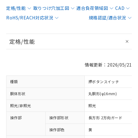
定格/性能
取りつけ穴加工図
適合負荷領域図
CAD
RoHS/REACH対応状況
規格認証/適合状況
定格/性能
情報更新：2026/05/21
種類
押ボタンスイッチ
胴体形状
丸胴形(φ16mm)
照光/非照光
照光
操作部
操作部形状
長方形 2方向ガード
操作部色
黄