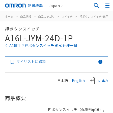
制御機器
Japan
ホーム
>
商品情報
>
商品カテゴリ
>
スイッチ
>
押ボタンスイッチ/表示灯
押ボタンスイッチ
A16L-JYM-24D-1P
A16□-P 押ボタンスイッチ 形式仕様一覧
マイリストに追加
日本語
English
PDF出力
商品概要
押ボタンスイッチ（丸胴形φ16）,