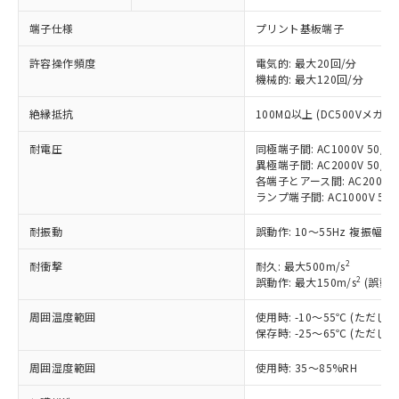
対応済み：EU RoHS指令（10物質）の
端子仕様
プリント基板端子
非含有に対応した製品が提供可能な商品で
す。
許容操作頻度
電気的: 最大20回/分
対応予定：EU RoHS指令（10物質）の非含
機械的: 最大120回/分
ご利用条件
有に対応した製品に切り替える予定のある
商品です。
絶縁抵抗
100MΩ以上 (DC500Vメガ)
対応予定なし：EU RoHS指令（10物質）の
以下の条件をお読みいただき、同意のうえ
非含有に非対応の商品で、対応品を出す予
耐電圧
同極端子間: AC1000V 50/60
ご利用ください。
定はありません。
異極端子間: AC2000V 50/60
各端子とアース間: AC2000V 5
調査・確認中：EU RoHS指令（10物質）の
本サービスは、当社制御機器事業取扱
ランプ端子間: AC1000V 50
※1 中国RoHS○×表
非含有の対応状況を調査中または確認中の
商品の当社在庫状況および標準価格
商品です。
(税抜)を提供させていただくもので
耐振動
誤動作: 10～55Hz 複振幅 1
「○」：最大均質材料含有率が中国RoHSの
非該当品：ライセンス料など無形物で、有
す。
基準値以下であることを示します。
害物質有無と関係のない商品です。
2
耐衝撃
当社制御機器事業取扱商品の中には、
耐久: 最大500m/s
「×」：最大均質材料含有率が中国RoHSの
仕入先様の事情により、非含有部品として
2
誤動作: 最大150m/s
(誤動作
本サービスの対象外となる商品もある
基準値を超えていることを示します。
いたものが、含有品と判明した場合などや
当社は、これら貴社製品のうち、外国
ことをご了承ください。
「－」：未確認です。当社販売部門へお問
むを得ず変更することがあります。
周囲温度範囲
為替および外国貿易法に定める商品
使用時: -10～55℃ (ただ
在庫状況および標準価格照会結果は、
い合わせください。
保存時: -25～65℃ (ただ
（以下｢規制貨物等」という）を輸出
記載している更新日時点での社内デー
*EU RoHS指令（10物質）：
または国外への提供する場合は、日本
記
タに基づき作成されるものであり、閲
説明
鉛(Pb) 1000ppm以下、 水銀(Hg) 1000ppm以下、 カド
周囲湿度範囲
使用時: 35～85%RH
*中国RoHS10物質の基準値 (GB/T26572)：
国政府の輸出許可(または役務取引許
号
覧された時点での実際の在庫および標
ミウム(Cd) 100ppm以下、
Pb(鉛) :1000ppm、 Hg(水銀) : 1000ppm、 Cd(カドミウ
可)を取得するなどの必要な手続きを
六価クロム(Cr(Ⅵ)) 1000ppm以下、ポリ臭化ビフェニル
ム) : 100ppm、
準価格とは異なる場合があることをご