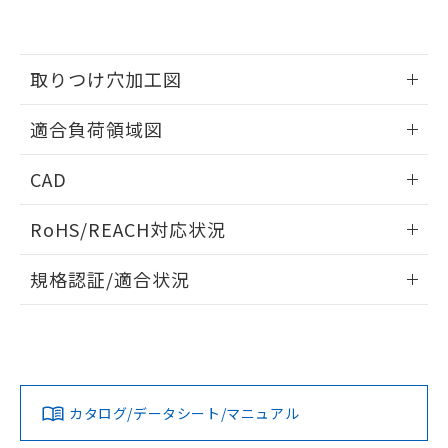
EU RoHS指令（10物質）の非含有証明書
※当社の共同利用者とは、
"個人情報
51物質の非含有証明書（当社基準）
の共同利用に関して"
の「1.共同利
※本証明書は発行日時点で非含有を証明す
用者の範囲」に記載されている法人を
るもので、過去に遡って非含有を証明する
取りつけ穴加工図
指します。
ものではありません。
また、RoHS指令のフタル酸エステル類４
情報更新：2026/05/21
適合負荷領域図
物質の対応では、対応完了までの期間は出
荷製品に未対応品が混在することから備考
情報更新：2026/05/21
欄に対応日を記載しておりました。
CAD
既に当社にて対応品への在庫切替を完了
ログイン/会員登録いただくと、CADデータをダウンロー
していることから、特段のことがない限
RoHS/REACH対応状況
ドすることができます。
り、2022年1月12日より割愛しておりま
す。
情報更新：2026/7/29
規格認証/適合状況
ログイン/会員登録
EU RoHS
注意事項・凡例
A16L-JYM-12D-1Pについての規格認証/適合状況について
は、「カスタマーサポートセンタ お客様相談室」または貴社
担当オムロン営業員または販売店にお問い合わせください。
対応状況
対応予定月
※1
※2
ダウンロードデータをご利用いただく前に、以下を必ずお読
みください。
お問い合わせ
カタログ/データシート/マニュアル
対応済み
ソフトウェアの使用条件