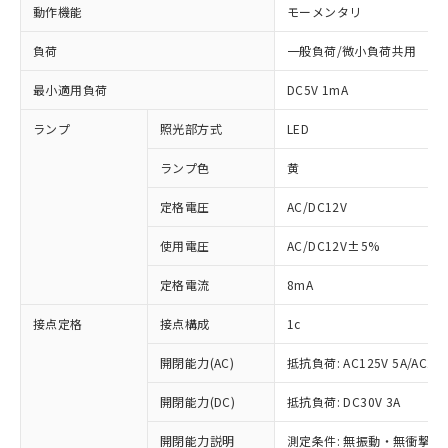
動作機能
モーメンタリ
負荷
一般負荷/微小負荷共用
最小適用負荷
DC5V 1mA
ランプ
照光部方式
LED
ランプ色
黄
定格電圧
AC/DC12V
使用電圧
AC/DC12V±5%
定格電流
8mA
接点定格
接点構成
1c
開閉能力(AC)
抵抗負荷: AC125V 5A/AC250
開閉能力(DC)
抵抗負荷: DC30V 3A
※1 対応状況
開閉能力説明
測定条件: 無振動・無衝撃状態