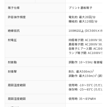
対応済み：EU RoHS指令（10物質）の
端子仕様
プリント基板端子
非含有に対応した製品が提供可能な商品で
す。
許容操作頻度
電気的: 最大20回/分
対応予定：EU RoHS指令（10物質）の非含
機械的: 最大120回/分
ご利用条件
有に対応した製品に切り替える予定のある
商品です。
絶縁抵抗
100MΩ以上 (DC500Vメガ)
対応予定なし：EU RoHS指令（10物質）の
以下の条件をお読みいただき、同意のうえ
非含有に非対応の商品で、対応品を出す予
耐電圧
同極端子間: AC1000V 50/60
ご利用ください。
定はありません。
異極端子間: AC2000V 50/60
各端子とアース間: AC2000V 5
調査・確認中：EU RoHS指令（10物質）の
本サービスは、当社制御機器事業取扱
ランプ端子間: AC1000V 50
※1 中国RoHS○×表
非含有の対応状況を調査中または確認中の
商品の当社在庫状況および標準価格
商品です。
(税抜)を提供させていただくもので
耐振動
誤動作: 10～55Hz 複振幅 1
「○」：最大均質材料含有率が中国RoHSの
非該当品：ライセンス料など無形物で、有
す。
基準値以下であることを示します。
害物質有無と関係のない商品です。
2
耐衝撃
当社制御機器事業取扱商品の中には、
耐久: 最大500m/s
「×」：最大均質材料含有率が中国RoHSの
仕入先様の事情により、非含有部品として
2
誤動作: 最大150m/s
(誤動作
本サービスの対象外となる商品もある
基準値を超えていることを示します。
いたものが、含有品と判明した場合などや
当社は、これら貴社製品のうち、外国
ことをご了承ください。
「－」：未確認です。当社販売部門へお問
むを得ず変更することがあります。
周囲温度範囲
為替および外国貿易法に定める商品
使用時: -10～55℃ (ただ
在庫状況および標準価格照会結果は、
い合わせください。
保存時: -25～65℃ (ただ
（以下｢規制貨物等」という）を輸出
記載している更新日時点での社内デー
*EU RoHS指令（10物質）：
または国外への提供する場合は、日本
記
タに基づき作成されるものであり、閲
説明
鉛(Pb) 1000ppm以下、 水銀(Hg) 1000ppm以下、 カド
周囲湿度範囲
使用時: 35～85%RH
*中国RoHS10物質の基準値 (GB/T26572)：
国政府の輸出許可(または役務取引許
号
覧された時点での実際の在庫および標
ミウム(Cd) 100ppm以下、
Pb(鉛) :1000ppm、 Hg(水銀) : 1000ppm、 Cd(カドミウ
可)を取得するなどの必要な手続きを
六価クロム(Cr(Ⅵ)) 1000ppm以下、ポリ臭化ビフェニル
ム) : 100ppm、
準価格とは異なる場合があることをご