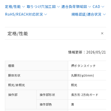
定格/性能
取りつけ穴加工図
適合負荷領域図
CAD
RoHS/REACH対応状況
規格認証/適合状況
定格/性能
情報更新：2026/05/21
種類
押ボタンスイッチ
胴体形状
丸胴形(φ16mm)
照光/非照光
照光
操作部
操作部形状
長方形 2方向ガード
操作部色
黄