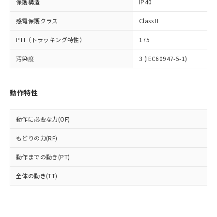
保護構造
IP40
類(PBB) 1000ppm以下、ポリ臭化ジフェニルエーテル類
Cr(Ⅵ)(六価クロム) : 1000ppm、 PBBs(ポリ臭化ビフェ
とります。
了承ください。
(PBDE) 1000ppm以下、フタル酸ビス(2-エチルヘキシ
○
一定数以上の在庫あり
ニル類) : 1000ppm、 PBDEs(ポリ臭化ジフェニルエーテ
当社は規制貨物を破棄する場合は、完
ル) (DEHP)(別名：DOP) 1000ppm以下、フタル酸ブチ
正式な納期状況および標準価格はお客
ル類) : 1000ppm、
感電保護クラス
Class II
ルベンジル（BBP） 1000ppm以下、フタル酸ジブチル
全に破砕するなど、違法に輸出されな
DBP(フタル酸ジブチル) : 1000ppm、 DIBP(フタル酸ジ
様のお取引先、またはお客様担当のオ
（DBP） 1000ppm以下、フタル酸ジイソブチル
イソブチル) : 1000ppm、 BBP(フタル酸ブチルベンジ
△
一定数には満たないが在庫あり
いよう必要な手段を講じます。
PTI（トラッキング特性）
ムロン制御機器販売店・当社販売員に
175
(DIBP) 1000ppm以下
ル) : 1000ppm、
当社は貴社製品を、核兵器、ミサイ
但し、RoHS指令で産業用監視および制御機器に対する
DEHP(フタル酸ビス(2-エチルヘキシル)) : 1000ppm
ご相談ください。
適用除外項目は除く。
ル、化学兵器、生物兵器またはその他
汚染度
－
在庫なし(最新の在庫状況につ
3 (IEC60947-5-1)
オムロン制御機器販売店や当社販売拠
フタル酸エステル類の４物質については閾値を超える意
武器並びにこれらの製造装置等に一切
いては、お客様のお取引先、ま
図的な使用がないことを確認しています。
点は「
販売ネットワーク
」をご確認
※2 環境保護使用期限
使用いたしません。
たはお客様担当のオムロン制御
ください。
当社は、貴社製品を第三者に販売する
機器販売店・当社販売員にご確
在庫状況および標準価格結果を当社の
動作特性
※2 対応予定月
「ｅ」：有害物質（10物質）のすべてが基
場合は、上記1、2および3の内容を当
認ください)
事前の承諾なく第三者に漏洩または開
準値以下であることを示します。
該第三者に通知します。また当社は、
示しないようお願いします。
部品在庫の切り替え状況などにより、予定
「10」：通常の使用状況下において有害物
販売先および販売に係わる関係者が違
動作に必要な力(OF)
マイパーツ機能（部品リスト作成サー
空
受注生産機種、また在庫状況の
月が前後することがあります。
質が外部に漏えいし、環境に深刻な影響を
法に輸出するおそれがある場合は、取
ビス）をご利用いただくには、I-Web
白
情報を公開していない機種
及ぼさない年数を意味します。
もどりの力(RF)
り引きをいたしません。
メンバーズにご登録されている必要が
「－」：未確認です。当社販売部門へお問
あります。
動作までの動き(PT)
い合わせください。
お客様が当ウェブサイト上で当社にご
※3 非含有証明書ダウンロード
登録された部品リストについて、当社
全体の動き(TT)
および当社の共同利用者が、当社の製
下記の非含有証明書をダウンロードするこ
品・サービスに関するお客様との取
とができます。
合意する
キャンセル
引・商談に必要な範囲で利用すること
をご了承ください。