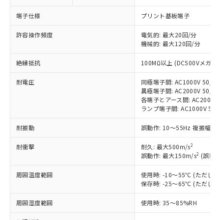
対応済み：EU RoHS指令（10物質）の
端子仕様
プリント基板端子
非含有に対応した製品が提供可能な商品で
す。
許容操作頻度
電気的: 最大20回/分
対応予定：EU RoHS指令（10物質）の非含
機械的: 最大120回/分
ご利用条件
有に対応した製品に切り替える予定のある
商品です。
絶縁抵抗
100MΩ以上 (DC500Vメガ)
対応予定なし：EU RoHS指令（10物質）の
以下の条件をお読みいただき、同意のうえ
非含有に非対応の商品で、対応品を出す予
耐電圧
同極端子間: AC1000V 50/60
ご利用ください。
定はありません。
異極端子間: AC2000V 50/60
各端子とアース間: AC2000V 5
調査・確認中：EU RoHS指令（10物質）の
本サービスは、当社制御機器事業取扱
ランプ端子間: AC1000V 50
※1 中国RoHS○×表
非含有の対応状況を調査中または確認中の
商品の当社在庫状況および標準価格
商品です。
(税抜)を提供させていただくもので
耐振動
誤動作: 10～55Hz 複振幅 1
「○」：最大均質材料含有率が中国RoHSの
非該当品：ライセンス料など無形物で、有
す。
基準値以下であることを示します。
害物質有無と関係のない商品です。
2
耐衝撃
当社制御機器事業取扱商品の中には、
耐久: 最大500m/s
「×」：最大均質材料含有率が中国RoHSの
仕入先様の事情により、非含有部品として
2
誤動作: 最大150m/s
(誤動作
本サービスの対象外となる商品もある
基準値を超えていることを示します。
いたものが、含有品と判明した場合などや
当社は、これら貴社製品のうち、外国
ことをご了承ください。
「－」：未確認です。当社販売部門へお問
むを得ず変更することがあります。
周囲温度範囲
為替および外国貿易法に定める商品
使用時: -10～55℃ (ただ
在庫状況および標準価格照会結果は、
い合わせください。
保存時: -25～65℃ (ただ
（以下｢規制貨物等」という）を輸出
記載している更新日時点での社内デー
*EU RoHS指令（10物質）：
または国外への提供する場合は、日本
記
タに基づき作成されるものであり、閲
説明
鉛(Pb) 1000ppm以下、 水銀(Hg) 1000ppm以下、 カド
周囲湿度範囲
使用時: 35～85%RH
*中国RoHS10物質の基準値 (GB/T26572)：
国政府の輸出許可(または役務取引許
号
覧された時点での実際の在庫および標
ミウム(Cd) 100ppm以下、
Pb(鉛) :1000ppm、 Hg(水銀) : 1000ppm、 Cd(カドミウ
可)を取得するなどの必要な手続きを
六価クロム(Cr(Ⅵ)) 1000ppm以下、ポリ臭化ビフェニル
ム) : 100ppm、
準価格とは異なる場合があることをご