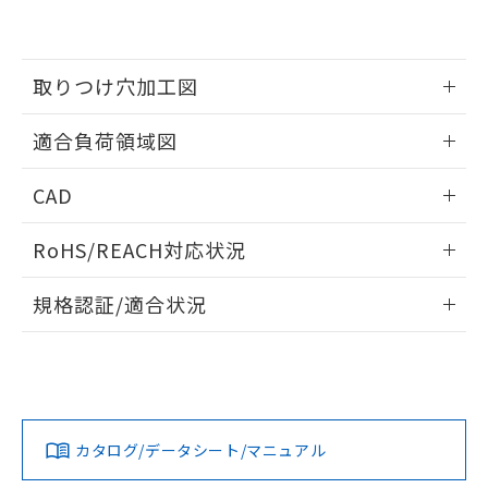
EU RoHS指令（10物質）の非含有証明書
※当社の共同利用者とは、
"個人情報
51物質の非含有証明書（当社基準）
の共同利用に関して"
の「1.共同利
※本証明書は発行日時点で非含有を証明す
用者の範囲」に記載されている法人を
るもので、過去に遡って非含有を証明する
取りつけ穴加工図
指します。
ものではありません。
また、RoHS指令のフタル酸エステル類４
情報更新：2026/05/21
適合負荷領域図
物質の対応では、対応完了までの期間は出
荷製品に未対応品が混在することから備考
情報更新：2026/05/21
欄に対応日を記載しておりました。
CAD
既に当社にて対応品への在庫切替を完了
ログイン/会員登録いただくと、CADデータをダウンロー
していることから、特段のことがない限
RoHS/REACH対応状況
ドすることができます。
り、2022年1月12日より割愛しておりま
す。
情報更新：2026/7/29
規格認証/適合状況
ログイン/会員登録
EU RoHS
注意事項・凡例
A16L-JWM-5D-1Pについての規格認証/適合状況については、
「カスタマーサポートセンタ お客様相談室」または貴社担当
オムロン営業員または販売店にお問い合わせください。
対応状況
対応予定月
※1
※2
ダウンロードデータをご利用いただく前に、以下を必ずお読
みください。
お問い合わせ
カタログ/データシート/マニュアル
対応済み
ソフトウェアの使用条件