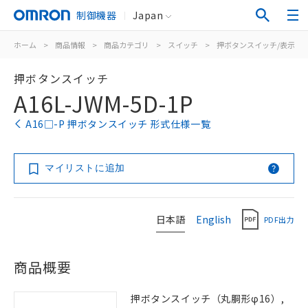
制御機器
Japan
ホーム
>
商品情報
>
商品カテゴリ
>
スイッチ
>
押ボタンスイッチ/表示灯
押ボタンスイッチ
A16L-JWM-5D-1P
A16□-P 押ボタンスイッチ 形式仕様一覧
マイリストに追加
日本語
English
PDF出力
商品概要
押ボタンスイッチ（丸胴形φ16）,