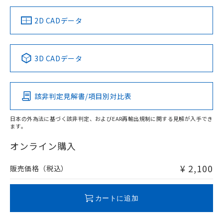
中国 RoHS
注意事項・凡例
2D CADデータ
中国 RoHS表
※1 ※2
3D CADデータ
Pb
Hg
Cd
Cr(VI)
該非判定見解書/項目別対比表
O
O
O
O
日本の外為法に基づく該非判定、およびEAR再輸出規制に関する見解が入手でき
ます。
"対応済み"や非含有の記載がされた商品であっても、流通
在庫等で未対応品が混在する可能性があります。
オンライン購入
非含有品が必要な際は、弊社営業部門もしくは販売店へお
問い合わせください。
¥ 2,100
販売価格（税込）
この製品のRoHS/REACH対応状況ページへ
カートに追加