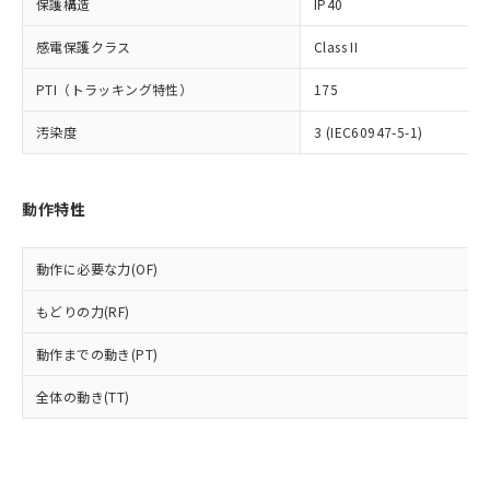
保護構造
IP40
類(PBB) 1000ppm以下、ポリ臭化ジフェニルエーテル類
Cr(Ⅵ)(六価クロム) : 1000ppm、 PBBs(ポリ臭化ビフェ
とります。
了承ください。
(PBDE) 1000ppm以下、フタル酸ビス(2-エチルヘキシ
○
一定数以上の在庫あり
ニル類) : 1000ppm、 PBDEs(ポリ臭化ジフェニルエーテ
当社は規制貨物を破棄する場合は、完
ル) (DEHP)(別名：DOP) 1000ppm以下、フタル酸ブチ
正式な納期状況および標準価格はお客
ル類) : 1000ppm、
感電保護クラス
Class II
ルベンジル（BBP） 1000ppm以下、フタル酸ジブチル
全に破砕するなど、違法に輸出されな
DBP(フタル酸ジブチル) : 1000ppm、 DIBP(フタル酸ジ
様のお取引先、またはお客様担当のオ
（DBP） 1000ppm以下、フタル酸ジイソブチル
イソブチル) : 1000ppm、 BBP(フタル酸ブチルベンジ
△
一定数には満たないが在庫あり
いよう必要な手段を講じます。
PTI（トラッキング特性）
ムロン制御機器販売店・当社販売員に
175
(DIBP) 1000ppm以下
ル) : 1000ppm、
当社は貴社製品を、核兵器、ミサイ
但し、RoHS指令で産業用監視および制御機器に対する
DEHP(フタル酸ビス(2-エチルヘキシル)) : 1000ppm
ご相談ください。
適用除外項目は除く。
ル、化学兵器、生物兵器またはその他
汚染度
－
在庫なし(最新の在庫状況につ
3 (IEC60947-5-1)
オムロン制御機器販売店や当社販売拠
フタル酸エステル類の４物質については閾値を超える意
武器並びにこれらの製造装置等に一切
いては、お客様のお取引先、ま
図的な使用がないことを確認しています。
点は「
販売ネットワーク
」をご確認
※2 環境保護使用期限
使用いたしません。
たはお客様担当のオムロン制御
ください。
当社は、貴社製品を第三者に販売する
機器販売店・当社販売員にご確
在庫状況および標準価格結果を当社の
動作特性
※2 対応予定月
「ｅ」：有害物質（10物質）のすべてが基
場合は、上記1、2および3の内容を当
認ください)
事前の承諾なく第三者に漏洩または開
準値以下であることを示します。
該第三者に通知します。また当社は、
示しないようお願いします。
部品在庫の切り替え状況などにより、予定
「10」：通常の使用状況下において有害物
販売先および販売に係わる関係者が違
動作に必要な力(OF)
マイパーツ機能（部品リスト作成サー
空
受注生産機種、また在庫状況の
月が前後することがあります。
質が外部に漏えいし、環境に深刻な影響を
法に輸出するおそれがある場合は、取
ビス）をご利用いただくには、I-Web
白
情報を公開していない機種
及ぼさない年数を意味します。
もどりの力(RF)
り引きをいたしません。
メンバーズにご登録されている必要が
「－」：未確認です。当社販売部門へお問
あります。
動作までの動き(PT)
い合わせください。
お客様が当ウェブサイト上で当社にご
※3 非含有証明書ダウンロード
登録された部品リストについて、当社
全体の動き(TT)
および当社の共同利用者が、当社の製
下記の非含有証明書をダウンロードするこ
品・サービスに関するお客様との取
とができます。
合意する
キャンセル
引・商談に必要な範囲で利用すること
をご了承ください。