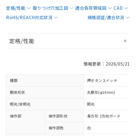
定格/性能
取りつけ穴加工図
適合負荷領域図
CAD
RoHS/REACH対応状況
規格認証/適合状況
定格/性能
情報更新：2026/05/21
種類
押ボタンスイッチ
胴体形状
丸胴形(φ16mm)
照光/非照光
照光
操作部
操作部形状
長方形 2方向ガード
操作部色
白