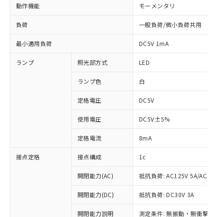
動作機能
モーメンタリ
負荷
一般負荷/微小負荷共用
最小適用負荷
DC5V 1mA
ランプ
照光部方式
LED
ランプ色
白
定格電圧
DC5V
使用電圧
DC5V±5%
定格電流
8mA
接点定格
接点構成
1c
開閉能力(AC)
抵抗負荷: AC125V 5A/AC250
開閉能力(DC)
抵抗負荷: DC30V 3A
※1 対応状況
開閉能力説明
測定条件: 無振動・無衝撃状態