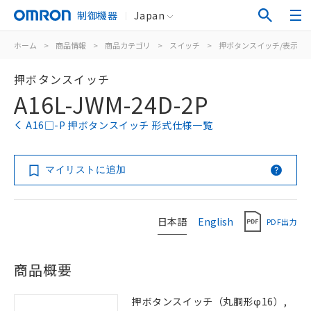
制御機器
Japan
ホーム
>
商品情報
>
商品カテゴリ
>
スイッチ
>
押ボタンスイッチ/表示灯
押ボタンスイッチ
A16L-JWM-24D-2P
A16□-P 押ボタンスイッチ 形式仕様一覧
マイリストに追加
日本語
English
PDF出力
商品概要
押ボタンスイッチ（丸胴形φ16）,