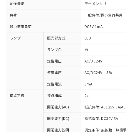
動作機能
モーメンタリ
負荷
一般負荷/微小負荷共用
最小適用負荷
DC5V 1mA
ランプ
照光部方式
LED
ランプ色
白
定格電圧
AC/DC24V
使用電圧
AC/DC24V±5%
定格電流
8mA
接点定格
接点構成
2c
開閉能力(AC)
抵抗負荷: AC125V 5A/AC250
開閉能力(DC)
抵抗負荷: DC30V 3A
開閉能力説明
測定条件: 無振動・無衝撃状態