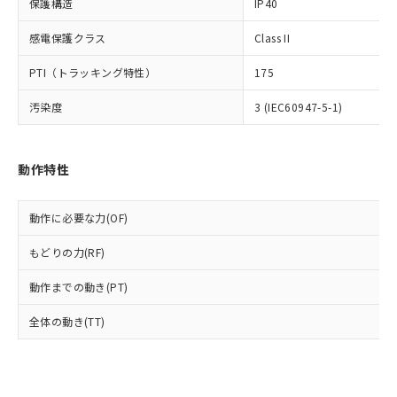
号
覧された時点での実際の在庫および標
ミウム(Cd) 100ppm以下、
保護構造
IP40
Pb(鉛) :1000ppm、 Hg(水銀) : 1000ppm、 Cd(カドミウ
可)を取得するなどの必要な手続きを
六価クロム(Cr(Ⅵ)) 1000ppm以下、ポリ臭化ビフェニル
ム) : 100ppm、
準価格とは異なる場合があることをご
類(PBB) 1000ppm以下、ポリ臭化ジフェニルエーテル類
Cr(Ⅵ)(六価クロム) : 1000ppm、 PBBs(ポリ臭化ビフェ
とります。
感電保護クラス
Class II
了承ください。
(PBDE) 1000ppm以下、フタル酸ビス(2-エチルヘキシ
○
一定数以上の在庫あり
ニル類) : 1000ppm、 PBDEs(ポリ臭化ジフェニルエーテ
当社は規制貨物を破棄する場合は、完
ル) (DEHP)(別名：DOP) 1000ppm以下、フタル酸ブチ
正式な納期状況および標準価格はお客
ル類) : 1000ppm、
ルベンジル（BBP） 1000ppm以下、フタル酸ジブチル
全に破砕するなど、違法に輸出されな
DBP(フタル酸ジブチル) : 1000ppm、 DIBP(フタル酸ジ
PTI（トラッキング特性）
175
様のお取引先、またはお客様担当のオ
（DBP） 1000ppm以下、フタル酸ジイソブチル
イソブチル) : 1000ppm、 BBP(フタル酸ブチルベンジ
△
一定数には満たないが在庫あり
いよう必要な手段を講じます。
ムロン制御機器販売店・当社販売員に
(DIBP) 1000ppm以下
ル) : 1000ppm、
汚染度
3 (IEC60947-5-1)
当社は貴社製品を、核兵器、ミサイ
但し、RoHS指令で産業用監視および制御機器に対する
DEHP(フタル酸ビス(2-エチルヘキシル)) : 1000ppm
ご相談ください。
適用除外項目は除く。
ル、化学兵器、生物兵器またはその他
－
在庫なし(最新の在庫状況につ
オムロン制御機器販売店や当社販売拠
フタル酸エステル類の４物質については閾値を超える意
武器並びにこれらの製造装置等に一切
いては、お客様のお取引先、ま
図的な使用がないことを確認しています。
点は「
販売ネットワーク
」をご確認
※2 環境保護使用期限
使用いたしません。
たはお客様担当のオムロン制御
動作特性
ください。
当社は、貴社製品を第三者に販売する
機器販売店・当社販売員にご確
在庫状況および標準価格結果を当社の
※2 対応予定月
「ｅ」：有害物質（10物質）のすべてが基
場合は、上記1、2および3の内容を当
認ください)
事前の承諾なく第三者に漏洩または開
準値以下であることを示します。
動作に必要な力(OF)
該第三者に通知します。また当社は、
示しないようお願いします。
部品在庫の切り替え状況などにより、予定
「10」：通常の使用状況下において有害物
販売先および販売に係わる関係者が違
マイパーツ機能（部品リスト作成サー
空
受注生産機種、また在庫状況の
もどりの力(RF)
月が前後することがあります。
質が外部に漏えいし、環境に深刻な影響を
法に輸出するおそれがある場合は、取
ビス）をご利用いただくには、I-Web
白
情報を公開していない機種
及ぼさない年数を意味します。
り引きをいたしません。
メンバーズにご登録されている必要が
動作までの動き(PT)
「－」：未確認です。当社販売部門へお問
あります。
い合わせください。
お客様が当ウェブサイト上で当社にご
全体の動き(TT)
※3 非含有証明書ダウンロード
登録された部品リストについて、当社
および当社の共同利用者が、当社の製
下記の非含有証明書をダウンロードするこ
品・サービスに関するお客様との取
とができます。
合意する
キャンセル
引・商談に必要な範囲で利用すること