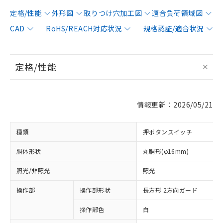
定格/性能
外形図
取りつけ穴加工図
適合負荷領域図
CAD
RoHS/REACH対応状況
規格認証/適合状況
定格/性能
情報更新：2026/05/21
種類
押ボタンスイッチ
胴体形状
丸胴形(φ16mm)
照光/非照光
照光
操作部
操作部形状
長方形 2方向ガード
操作部色
白