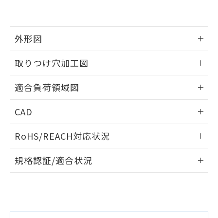
をご了承ください。
EU RoHS指令（10物質）の非含有証明書
※当社の共同利用者とは、
"個人情報
51物質の非含有証明書（当社基準）
の共同利用に関して"
の「1.共同利
※本証明書は発行日時点で非含有を証明す
外形図
用者の範囲」に記載されている法人を
るもので、過去に遡って非含有を証明する
指します。
ものではありません。
情報更新：2026/05/21
取りつけ穴加工図
また、RoHS指令のフタル酸エステル類４
物質の対応では、対応完了までの期間は出
情報更新：2026/05/21
適合負荷領域図
荷製品に未対応品が混在することから備考
欄に対応日を記載しておりました。
情報更新：2026/05/21
既に当社にて対応品への在庫切替を完了
CAD
していることから、特段のことがない限
り、2022年1月12日より割愛しておりま
ログイン/会員登録いただくと、CADデータをダウンロー
RoHS/REACH対応状況
す。
ドすることができます。
情報更新：2026/7/29
規格認証/適合状況
ログイン/会員登録
EU RoHS
注意事項・凡例
A16L-JWM-24D-2Pについての規格認証/適合状況について
は、「カスタマーサポートセンタ お客様相談室」または貴社
担当オムロン営業員または販売店にお問い合わせください。
対応状況
対応予定月
※1
※2
ダウンロードデータをご利用いただく前に、以下を必ずお読