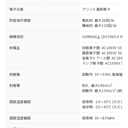
※1 対応状況
端子仕様
プリント基板端子
対応済み：EU RoHS指令（10物質）の
非含有に対応した製品が提供可能な商品で
許容操作頻度
電気的: 最大20回/分
す。
機械的: 最大120回/分
対応予定：EU RoHS指令（10物質）の非含
ご利用条件
有に対応した製品に切り替える予定のある
絶縁抵抗
100MΩ以上 (DC500Vメガ)
商品です。
耐電圧
対応予定なし：EU RoHS指令（10物質）の
同極端子間: AC1000V 50/60
以下の条件をお読みいただき、同意のうえ
異極端子間: AC2000V 50/60
非含有に非対応の商品で、対応品を出す予
ご利用ください。
各端子とアース間: AC2000V 5
定はありません。
ランプ端子間: AC1000V 50
調査・確認中：EU RoHS指令（10物質）の
本サービスは、当社制御機器事業取扱
※1 中国RoHS○×表
非含有の対応状況を調査中または確認中の
耐振動
誤動作: 10～55Hz 複振幅 1
商品の当社在庫状況および標準価格
商品です。
(税抜)を提供させていただくもので
「○」：最大均質材料含有率が中国RoHSの
非該当品：ライセンス料など無形物で、有
2
耐衝撃
耐久: 最大500m/s
す。
基準値以下であることを示します。
害物質有無と関係のない商品です。
2
誤動作: 最大150m/s
(誤動作
当社制御機器事業取扱商品の中には、
「×」：最大均質材料含有率が中国RoHSの
仕入先様の事情により、非含有部品として
本サービスの対象外となる商品もある
基準値を超えていることを示します。
周囲温度範囲
いたものが、含有品と判明した場合などや
使用時: -10～55℃ (ただ
当社は、これら貴社製品のうち、外国
ことをご了承ください。
「－」：未確認です。当社販売部門へお問
保存時: -25～65℃ (ただ
むを得ず変更することがあります。
為替および外国貿易法に定める商品
在庫状況および標準価格照会結果は、
い合わせください。
（以下｢規制貨物等」という）を輸出
記載している更新日時点での社内デー
周囲湿度範囲
使用時: 35～85%RH
*EU RoHS指令（10物質）：
または国外への提供する場合は、日本
記
タに基づき作成されるものであり、閲
説明
鉛(Pb) 1000ppm以下、 水銀(Hg) 1000ppm以下、 カド
*中国RoHS10物質の基準値 (GB/T26572)：
国政府の輸出許可(または役務取引許