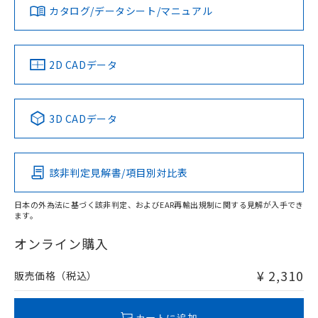
みください。
お問い合わせ
カタログ/データシート/マニュアル
対応済み
ソフトウェアの使用条件
中国 RoHS
注意事項・凡例
2D CADデータ
中国 RoHS表
※1 ※2
3D CADデータ
Pb
Hg
Cd
Cr(VI)
該非判定見解書/項目別対比表
O
O
O
O
日本の外為法に基づく該非判定、およびEAR再輸出規制に関する見解が入手でき
ます。
"対応済み"や非含有の記載がされた商品であっても、流通
在庫等で未対応品が混在する可能性があります。
オンライン購入
非含有品が必要な際は、弊社営業部門もしくは販売店へお
問い合わせください。
¥ 2,310
販売価格（税込）
この製品のRoHS/REACH対応状況ページへ
カートに追加