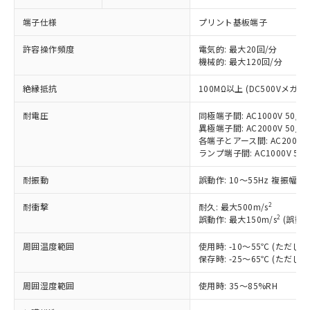
対応済み：EU RoHS指令（10物質）の
端子仕様
プリント基板端子
非含有に対応した製品が提供可能な商品で
す。
許容操作頻度
電気的: 最大20回/分
対応予定：EU RoHS指令（10物質）の非含
機械的: 最大120回/分
ご利用条件
有に対応した製品に切り替える予定のある
商品です。
絶縁抵抗
100MΩ以上 (DC500Vメガ)
対応予定なし：EU RoHS指令（10物質）の
以下の条件をお読みいただき、同意のうえ
非含有に非対応の商品で、対応品を出す予
耐電圧
同極端子間: AC1000V 50/60
ご利用ください。
定はありません。
異極端子間: AC2000V 50/60
各端子とアース間: AC2000V 5
調査・確認中：EU RoHS指令（10物質）の
本サービスは、当社制御機器事業取扱
ランプ端子間: AC1000V 50
※1 中国RoHS○×表
非含有の対応状況を調査中または確認中の
商品の当社在庫状況および標準価格
商品です。
(税抜)を提供させていただくもので
耐振動
誤動作: 10～55Hz 複振幅 1
「○」：最大均質材料含有率が中国RoHSの
非該当品：ライセンス料など無形物で、有
す。
基準値以下であることを示します。
害物質有無と関係のない商品です。
2
耐衝撃
当社制御機器事業取扱商品の中には、
耐久: 最大500m/s
「×」：最大均質材料含有率が中国RoHSの
仕入先様の事情により、非含有部品として
2
誤動作: 最大150m/s
(誤動作
本サービスの対象外となる商品もある
基準値を超えていることを示します。
いたものが、含有品と判明した場合などや
当社は、これら貴社製品のうち、外国
ことをご了承ください。
「－」：未確認です。当社販売部門へお問
むを得ず変更することがあります。
周囲温度範囲
為替および外国貿易法に定める商品
使用時: -10～55℃ (ただ
在庫状況および標準価格照会結果は、
い合わせください。
保存時: -25～65℃ (ただ
（以下｢規制貨物等」という）を輸出
記載している更新日時点での社内デー
*EU RoHS指令（10物質）：
または国外への提供する場合は、日本
記
タに基づき作成されるものであり、閲
説明
鉛(Pb) 1000ppm以下、 水銀(Hg) 1000ppm以下、 カド
周囲湿度範囲
使用時: 35～85%RH
*中国RoHS10物質の基準値 (GB/T26572)：
国政府の輸出許可(または役務取引許
号
覧された時点での実際の在庫および標
ミウム(Cd) 100ppm以下、
Pb(鉛) :1000ppm、 Hg(水銀) : 1000ppm、 Cd(カドミウ
可)を取得するなどの必要な手続きを
六価クロム(Cr(Ⅵ)) 1000ppm以下、ポリ臭化ビフェニル
ム) : 100ppm、
準価格とは異なる場合があることをご