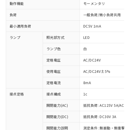
動作機能
モーメンタリ
負荷
一般負荷/微小負荷共用
最小適用負荷
DC5V 1mA
ランプ
照光部方式
LED
ランプ色
白
定格電圧
AC/DC24V
使用電圧
AC/DC24V±5%
定格電流
8mA
接点定格
接点構成
1c
開閉能力(AC)
抵抗負荷: AC125V 5A/AC250
開閉能力(DC)
抵抗負荷: DC30V 3A
※1 対応状況
開閉能力説明
測定条件: 無振動・無衝撃状態