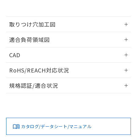
EU RoHS指令（10物質）の非含有証明書
※当社の共同利用者とは、
"個人情報
51物質の非含有証明書（当社基準）
の共同利用に関して"
の「1.共同利
※本証明書は発行日時点で非含有を証明す
用者の範囲」に記載されている法人を
るもので、過去に遡って非含有を証明する
取りつけ穴加工図
指します。
ものではありません。
また、RoHS指令のフタル酸エステル類４
情報更新：2026/05/21
適合負荷領域図
物質の対応では、対応完了までの期間は出
荷製品に未対応品が混在することから備考
情報更新：2026/05/21
欄に対応日を記載しておりました。
CAD
既に当社にて対応品への在庫切替を完了
ログイン/会員登録いただくと、CADデータをダウンロー
していることから、特段のことがない限
RoHS/REACH対応状況
ドすることができます。
り、2022年1月12日より割愛しておりま
す。
情報更新：2026/7/29
規格認証/適合状況
ログイン/会員登録
EU RoHS
注意事項・凡例
A16L-JWM-24D-1Pについての規格認証/適合状況について
は、「カスタマーサポートセンタ お客様相談室」または貴社
担当オムロン営業員または販売店にお問い合わせください。
対応状況
対応予定月
※1
※2
ダウンロードデータをご利用いただく前に、以下を必ずお読
みください。
お問い合わせ
カタログ/データシート/マニュアル
対応済み
ソフトウェアの使用条件