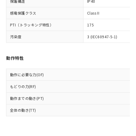
保護構造
IP40
類(PBB) 1000ppm以下、ポリ臭化ジフェニルエーテル類
Cr(Ⅵ)(六価クロム) : 1000ppm、 PBBs(ポリ臭化ビフェ
とります。
了承ください。
(PBDE) 1000ppm以下、フタル酸ビス(2-エチルヘキシ
○
一定数以上の在庫あり
ニル類) : 1000ppm、 PBDEs(ポリ臭化ジフェニルエーテ
当社は規制貨物を破棄する場合は、完
ル) (DEHP)(別名：DOP) 1000ppm以下、フタル酸ブチ
正式な納期状況および標準価格はお客
ル類) : 1000ppm、
感電保護クラス
Class II
ルベンジル（BBP） 1000ppm以下、フタル酸ジブチル
全に破砕するなど、違法に輸出されな
DBP(フタル酸ジブチル) : 1000ppm、 DIBP(フタル酸ジ
様のお取引先、またはお客様担当のオ
（DBP） 1000ppm以下、フタル酸ジイソブチル
イソブチル) : 1000ppm、 BBP(フタル酸ブチルベンジ
△
一定数には満たないが在庫あり
いよう必要な手段を講じます。
PTI（トラッキング特性）
ムロン制御機器販売店・当社販売員に
175
(DIBP) 1000ppm以下
ル) : 1000ppm、
当社は貴社製品を、核兵器、ミサイ
但し、RoHS指令で産業用監視および制御機器に対する
DEHP(フタル酸ビス(2-エチルヘキシル)) : 1000ppm
ご相談ください。
適用除外項目は除く。
ル、化学兵器、生物兵器またはその他
汚染度
－
在庫なし(最新の在庫状況につ
3 (IEC60947-5-1)
オムロン制御機器販売店や当社販売拠
フタル酸エステル類の４物質については閾値を超える意
武器並びにこれらの製造装置等に一切
いては、お客様のお取引先、ま
図的な使用がないことを確認しています。
点は「
販売ネットワーク
」をご確認
※2 環境保護使用期限
使用いたしません。
たはお客様担当のオムロン制御
ください。
当社は、貴社製品を第三者に販売する
機器販売店・当社販売員にご確
在庫状況および標準価格結果を当社の
動作特性
※2 対応予定月
「ｅ」：有害物質（10物質）のすべてが基
場合は、上記1、2および3の内容を当
認ください)
事前の承諾なく第三者に漏洩または開
準値以下であることを示します。
該第三者に通知します。また当社は、
示しないようお願いします。
部品在庫の切り替え状況などにより、予定
「10」：通常の使用状況下において有害物
販売先および販売に係わる関係者が違
動作に必要な力(OF)
マイパーツ機能（部品リスト作成サー
空
受注生産機種、また在庫状況の
月が前後することがあります。
質が外部に漏えいし、環境に深刻な影響を
法に輸出するおそれがある場合は、取
ビス）をご利用いただくには、I-Web
白
情報を公開していない機種
及ぼさない年数を意味します。
もどりの力(RF)
り引きをいたしません。
メンバーズにご登録されている必要が
「－」：未確認です。当社販売部門へお問
あります。
動作までの動き(PT)
い合わせください。
お客様が当ウェブサイト上で当社にご
※3 非含有証明書ダウンロード
登録された部品リストについて、当社
全体の動き(TT)
および当社の共同利用者が、当社の製
下記の非含有証明書をダウンロードするこ
品・サービスに関するお客様との取
とができます。
合意する
キャンセル
引・商談に必要な範囲で利用すること
をご了承ください。