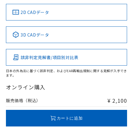
中国 RoHS
注意事項・凡例
2D CADデータ
中国 RoHS表
※1 ※2
3D CADデータ
Pb
Hg
Cd
Cr(VI)
該非判定見解書/項目別対比表
O
O
O
O
日本の外為法に基づく該非判定、およびEAR再輸出規制に関する見解が入手でき
ます。
"対応済み"や非含有の記載がされた商品であっても、流通
在庫等で未対応品が混在する可能性があります。
オンライン購入
非含有品が必要な際は、弊社営業部門もしくは販売店へお
問い合わせください。
¥ 2,100
販売価格（税込）
この製品のRoHS/REACH対応状況ページへ
カートに追加