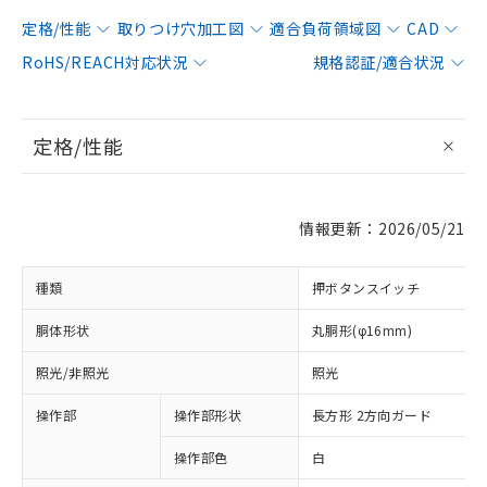
定格/性能
取りつけ穴加工図
適合負荷領域図
CAD
RoHS/REACH対応状況
規格認証/適合状況
定格/性能
情報更新：2026/05/21
種類
押ボタンスイッチ
胴体形状
丸胴形(φ16mm)
照光/非照光
照光
操作部
操作部形状
長方形 2方向ガード
操作部色
白