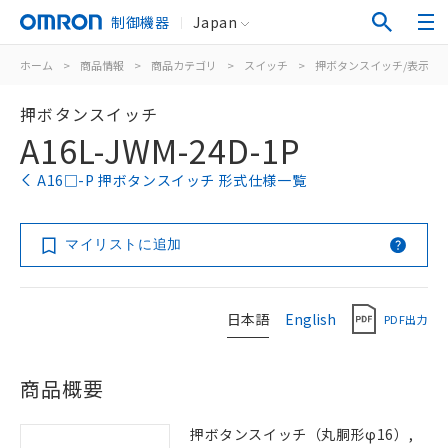
制御機器
Japan
ホーム
>
商品情報
>
商品カテゴリ
>
スイッチ
>
押ボタンスイッチ/表示灯
押ボタンスイッチ
A16L-JWM-24D-1P
A16□-P 押ボタンスイッチ 形式仕様一覧
マイリストに追加
日本語
English
PDF出力
商品概要
押ボタンスイッチ（丸胴形φ16）,