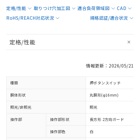
定格/性能
取りつけ穴加工図
適合負荷領域図
CAD
RoHS/REACH対応状況
規格認証/適合状況
定格/性能
情報更新：2026/05/21
種類
押ボタンスイッチ
胴体形状
丸胴形(φ16mm)
照光/非照光
照光
操作部
操作部形状
長方形 2方向ガード
操作部色
白