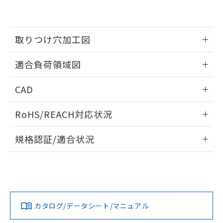
EU RoHS指令（10物質）の非含有証明書
※当社の共同利用者とは、
"個人情報
51物質の非含有証明書（当社基準）
の共同利用に関して"
の「1.共同利
※本証明書は発行日時点で非含有を証明す
用者の範囲」に記載されている法人を
るもので、過去に遡って非含有を証明する
取りつけ穴加工図
指します。
ものではありません。
また、RoHS指令のフタル酸エステル類４
情報更新：2026/05/21
適合負荷領域図
物質の対応では、対応完了までの期間は出
荷製品に未対応品が混在することから備考
情報更新：2026/05/21
欄に対応日を記載しておりました。
CAD
既に当社にて対応品への在庫切替を完了
ログイン/会員登録いただくと、CADデータをダウンロー
していることから、特段のことがない限
RoHS/REACH対応状況
ドすることができます。
り、2022年1月12日より割愛しておりま
す。
情報更新：2026/7/29
規格認証/適合状況
ログイン/会員登録
EU RoHS
注意事項・凡例
A16L-JWM-12D-1Pについての規格認証/適合状況について
は、「カスタマーサポートセンタ お客様相談室」または貴社
担当オムロン営業員または販売店にお問い合わせください。
対応状況
対応予定月
※1
※2
ダウンロードデータをご利用いただく前に、以下を必ずお読
みください。
お問い合わせ
カタログ/データシート/マニュアル
対応済み
ソフトウェアの使用条件