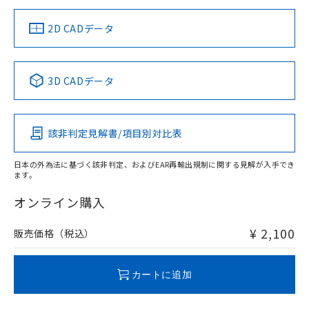
中国 RoHS
注意事項・凡例
2D CADデータ
中国 RoHS表
※1 ※2
3D CADデータ
Pb
Hg
Cd
Cr(VI)
該非判定見解書/項目別対比表
O
O
O
O
日本の外為法に基づく該非判定、およびEAR再輸出規制に関する見解が入手でき
ます。
"対応済み"や非含有の記載がされた商品であっても、流通
在庫等で未対応品が混在する可能性があります。
オンライン購入
非含有品が必要な際は、弊社営業部門もしくは販売店へお
問い合わせください。
¥ 2,100
販売価格（税込）
この製品のRoHS/REACH対応状況ページへ
カートに追加