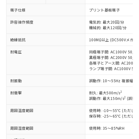
対応済み：EU RoHS指令（10物質）の
端子仕様
プリント基板端子
非含有に対応した製品が提供可能な商品で
す。
許容操作頻度
電気的: 最大20回/分
対応予定：EU RoHS指令（10物質）の非含
機械的: 最大120回/分
ご利用条件
有に対応した製品に切り替える予定のある
商品です。
絶縁抵抗
100MΩ以上 (DC500Vメガ)
対応予定なし：EU RoHS指令（10物質）の
以下の条件をお読みいただき、同意のうえ
非含有に非対応の商品で、対応品を出す予
耐電圧
同極端子間: AC1000V 50/60
ご利用ください。
定はありません。
異極端子間: AC2000V 50/60
各端子とアース間: AC2000V 5
調査・確認中：EU RoHS指令（10物質）の
本サービスは、当社制御機器事業取扱
ランプ端子間: AC1000V 50
※1 中国RoHS○×表
非含有の対応状況を調査中または確認中の
商品の当社在庫状況および標準価格
商品です。
(税抜)を提供させていただくもので
耐振動
誤動作: 10～55Hz 複振幅 1
「○」：最大均質材料含有率が中国RoHSの
非該当品：ライセンス料など無形物で、有
す。
基準値以下であることを示します。
害物質有無と関係のない商品です。
2
耐衝撃
当社制御機器事業取扱商品の中には、
耐久: 最大500m/s
「×」：最大均質材料含有率が中国RoHSの
仕入先様の事情により、非含有部品として
2
誤動作: 最大150m/s
(誤動作
本サービスの対象外となる商品もある
基準値を超えていることを示します。
いたものが、含有品と判明した場合などや
当社は、これら貴社製品のうち、外国
ことをご了承ください。
「－」：未確認です。当社販売部門へお問
むを得ず変更することがあります。
周囲温度範囲
為替および外国貿易法に定める商品
使用時: -10～55℃ (ただ
在庫状況および標準価格照会結果は、
い合わせください。
保存時: -25～65℃ (ただ
（以下｢規制貨物等」という）を輸出
記載している更新日時点での社内デー
*EU RoHS指令（10物質）：
または国外への提供する場合は、日本
記
タに基づき作成されるものであり、閲
説明
鉛(Pb) 1000ppm以下、 水銀(Hg) 1000ppm以下、 カド
周囲湿度範囲
使用時: 35～85%RH
*中国RoHS10物質の基準値 (GB/T26572)：
国政府の輸出許可(または役務取引許
号
覧された時点での実際の在庫および標
ミウム(Cd) 100ppm以下、
Pb(鉛) :1000ppm、 Hg(水銀) : 1000ppm、 Cd(カドミウ
可)を取得するなどの必要な手続きを
六価クロム(Cr(Ⅵ)) 1000ppm以下、ポリ臭化ビフェニル
ム) : 100ppm、
準価格とは異なる場合があることをご