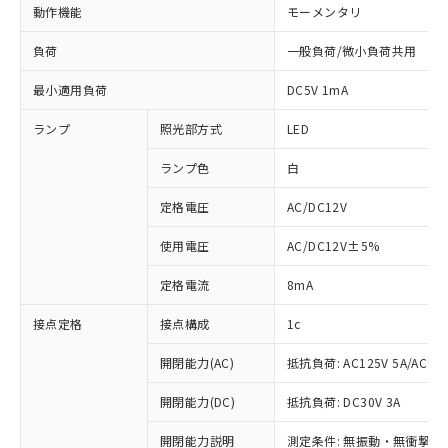
動作機能
モーメンタリ
負荷
一般負荷/微小負荷共用
最小適用負荷
DC5V 1mA
ランプ
照光部方式
LED
ランプ色
白
定格電圧
AC/DC12V
使用電圧
AC/DC12V±5%
定格電流
8mA
接点定格
接点構成
1c
開閉能力(AC)
抵抗負荷: AC125V 5A/AC250
開閉能力(DC)
抵抗負荷: DC30V 3A
※1 対応状況
開閉能力説明
測定条件: 無振動・無衝撃状態