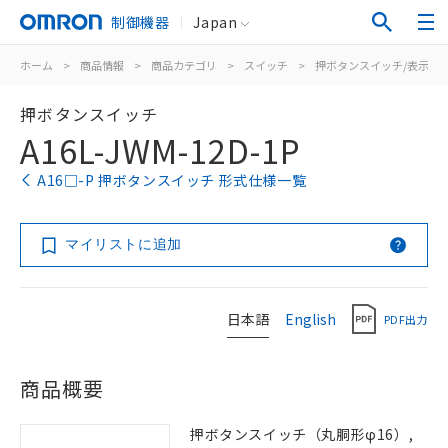
制御機器
Japan
ホーム
>
商品情報
>
商品カテゴリ
>
スイッチ
>
押ボタンスイッチ/表示灯
押ボタンスイッチ
A16L-JWM-12D-1P
A16□-P 押ボタンスイッチ 形式仕様一覧
マイリストに追加
日本語
English
PDF出力
商品概要
押ボタンスイッチ（丸胴形φ16）,