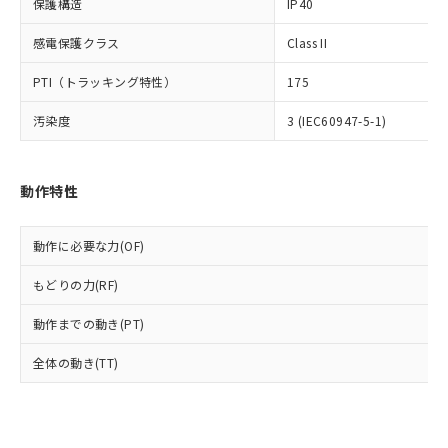
保護構造
IP40
類(PBB) 1000ppm以下、ポリ臭化ジフェニルエーテル類
Cr(Ⅵ)(六価クロム) : 1000ppm、 PBBs(ポリ臭化ビフェ
とります。
了承ください。
(PBDE) 1000ppm以下、フタル酸ビス(2-エチルヘキシ
○
一定数以上の在庫あり
ニル類) : 1000ppm、 PBDEs(ポリ臭化ジフェニルエーテ
当社は規制貨物を破棄する場合は、完
ル) (DEHP)(別名：DOP) 1000ppm以下、フタル酸ブチ
正式な納期状況および標準価格はお客
ル類) : 1000ppm、
感電保護クラス
Class II
ルベンジル（BBP） 1000ppm以下、フタル酸ジブチル
全に破砕するなど、違法に輸出されな
DBP(フタル酸ジブチル) : 1000ppm、 DIBP(フタル酸ジ
様のお取引先、またはお客様担当のオ
（DBP） 1000ppm以下、フタル酸ジイソブチル
イソブチル) : 1000ppm、 BBP(フタル酸ブチルベンジ
△
一定数には満たないが在庫あり
いよう必要な手段を講じます。
PTI（トラッキング特性）
ムロン制御機器販売店・当社販売員に
175
(DIBP) 1000ppm以下
ル) : 1000ppm、
当社は貴社製品を、核兵器、ミサイ
但し、RoHS指令で産業用監視および制御機器に対する
DEHP(フタル酸ビス(2-エチルヘキシル)) : 1000ppm
ご相談ください。
適用除外項目は除く。
ル、化学兵器、生物兵器またはその他
汚染度
－
在庫なし(最新の在庫状況につ
3 (IEC60947-5-1)
オムロン制御機器販売店や当社販売拠
フタル酸エステル類の４物質については閾値を超える意
武器並びにこれらの製造装置等に一切
いては、お客様のお取引先、ま
図的な使用がないことを確認しています。
点は「
販売ネットワーク
」をご確認
※2 環境保護使用期限
使用いたしません。
たはお客様担当のオムロン制御
ください。
当社は、貴社製品を第三者に販売する
機器販売店・当社販売員にご確
在庫状況および標準価格結果を当社の
動作特性
※2 対応予定月
「ｅ」：有害物質（10物質）のすべてが基
場合は、上記1、2および3の内容を当
認ください)
事前の承諾なく第三者に漏洩または開
準値以下であることを示します。
該第三者に通知します。また当社は、
示しないようお願いします。
部品在庫の切り替え状況などにより、予定
「10」：通常の使用状況下において有害物
販売先および販売に係わる関係者が違
動作に必要な力(OF)
マイパーツ機能（部品リスト作成サー
空
受注生産機種、また在庫状況の
月が前後することがあります。
質が外部に漏えいし、環境に深刻な影響を
法に輸出するおそれがある場合は、取
ビス）をご利用いただくには、I-Web
白
情報を公開していない機種
及ぼさない年数を意味します。
もどりの力(RF)
り引きをいたしません。
メンバーズにご登録されている必要が
「－」：未確認です。当社販売部門へお問
あります。
動作までの動き(PT)
い合わせください。
お客様が当ウェブサイト上で当社にご
※3 非含有証明書ダウンロード
登録された部品リストについて、当社
全体の動き(TT)
および当社の共同利用者が、当社の製
下記の非含有証明書をダウンロードするこ
品・サービスに関するお客様との取
とができます。
合意する
キャンセル
引・商談に必要な範囲で利用すること
をご了承ください。