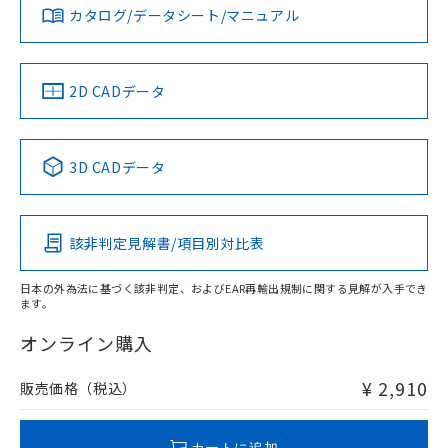
みください。
お問い合わせ
カタログ/データシート/マニュアル
対応済み
ソフトウェアの使用条件
中国 RoHS
注意事項・凡例
2D CADデータ
中国 RoHS表
※1 ※2
3D CADデータ
Pb
Hg
Cd
Cr(VI)
該非判定見解書/項目別対比表
O
O
O
O
日本の外為法に基づく該非判定、およびEAR再輸出規制に関する見解が入手でき
ます。
"対応済み"や非含有の記載がされた商品であっても、流通
在庫等で未対応品が混在する可能性があります。
オンライン購入
非含有品が必要な際は、弊社営業部門もしくは販売店へお
問い合わせください。
¥ 2,910
販売価格（税込）
この製品のRoHS/REACH対応状況ページへ
カートに追加