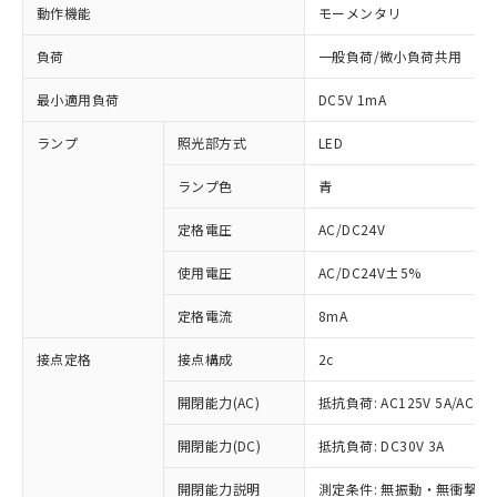
動作機能
モーメンタリ
負荷
一般負荷/微小負荷共用
最小適用負荷
DC5V 1mA
ランプ
照光部方式
LED
ランプ色
青
定格電圧
AC/DC24V
使用電圧
AC/DC24V±5%
定格電流
8mA
接点定格
接点構成
2c
開閉能力(AC)
抵抗負荷: AC125V 5A/AC250
開閉能力(DC)
抵抗負荷: DC30V 3A
開閉能力説明
測定条件: 無振動・無衝撃状態