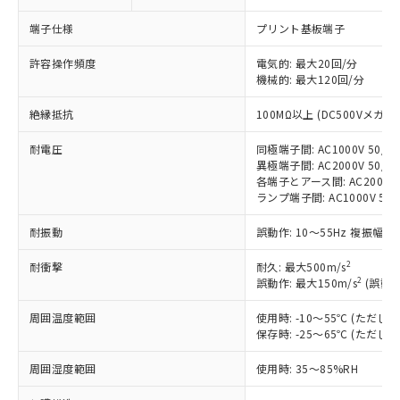
※1 対応状況
端子仕様
プリント基板端子
対応済み：EU RoHS指令（10物質）の
非含有に対応した製品が提供可能な商品で
許容操作頻度
電気的: 最大20回/分
す。
機械的: 最大120回/分
対応予定：EU RoHS指令（10物質）の非含
ご利用条件
有に対応した製品に切り替える予定のある
絶縁抵抗
100MΩ以上 (DC500Vメガ)
商品です。
耐電圧
対応予定なし：EU RoHS指令（10物質）の
同極端子間: AC1000V 50/60
以下の条件をお読みいただき、同意のうえ
異極端子間: AC2000V 50/60
非含有に非対応の商品で、対応品を出す予
ご利用ください。
各端子とアース間: AC2000V 5
定はありません。
ランプ端子間: AC1000V 50
調査・確認中：EU RoHS指令（10物質）の
本サービスは、当社制御機器事業取扱
※1 中国RoHS○×表
非含有の対応状況を調査中または確認中の
耐振動
誤動作: 10～55Hz 複振幅 1
商品の当社在庫状況および標準価格
商品です。
(税抜)を提供させていただくもので
「○」：最大均質材料含有率が中国RoHSの
非該当品：ライセンス料など無形物で、有
2
耐衝撃
耐久: 最大500m/s
す。
基準値以下であることを示します。
害物質有無と関係のない商品です。
2
誤動作: 最大150m/s
(誤動作
当社制御機器事業取扱商品の中には、
「×」：最大均質材料含有率が中国RoHSの
仕入先様の事情により、非含有部品として
本サービスの対象外となる商品もある
基準値を超えていることを示します。
周囲温度範囲
いたものが、含有品と判明した場合などや
使用時: -10～55℃ (ただ
当社は、これら貴社製品のうち、外国
ことをご了承ください。
「－」：未確認です。当社販売部門へお問
保存時: -25～65℃ (ただ
むを得ず変更することがあります。
為替および外国貿易法に定める商品
在庫状況および標準価格照会結果は、
い合わせください。
（以下｢規制貨物等」という）を輸出
記載している更新日時点での社内デー
周囲湿度範囲
使用時: 35～85%RH
*EU RoHS指令（10物質）：
または国外への提供する場合は、日本
記
タに基づき作成されるものであり、閲
説明
鉛(Pb) 1000ppm以下、 水銀(Hg) 1000ppm以下、 カド
*中国RoHS10物質の基準値 (GB/T26572)：
国政府の輸出許可(または役務取引許