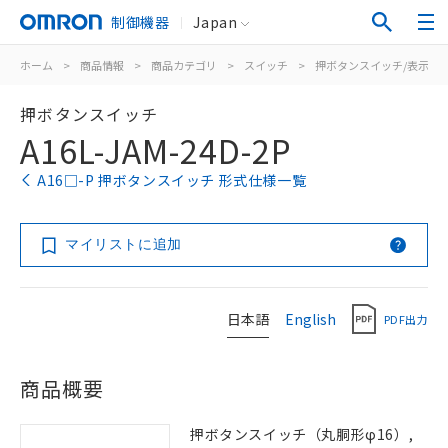
制御機器
Japan
ホーム
>
商品情報
>
商品カテゴリ
>
スイッチ
>
押ボタンスイッチ/表示灯
押ボタンスイッチ
A16L-JAM-24D-2P
A16□-P 押ボタンスイッチ 形式仕様一覧
マイリストに追加
日本語
English
PDF出力
商品概要
押ボタンスイッチ（丸胴形φ16）,