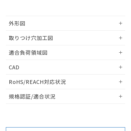
をご了承ください。
EU RoHS指令（10物質）の非含有証明書
※当社の共同利用者とは、
"個人情報
51物質の非含有証明書（当社基準）
の共同利用に関して"
の「1.共同利
※本証明書は発行日時点で非含有を証明す
外形図
用者の範囲」に記載されている法人を
るもので、過去に遡って非含有を証明する
指します。
ものではありません。
情報更新：2026/05/21
取りつけ穴加工図
また、RoHS指令のフタル酸エステル類４
物質の対応では、対応完了までの期間は出
情報更新：2026/05/21
適合負荷領域図
荷製品に未対応品が混在することから備考
欄に対応日を記載しておりました。
情報更新：2026/05/21
既に当社にて対応品への在庫切替を完了
CAD
していることから、特段のことがない限
り、2022年1月12日より割愛しておりま
ログイン/会員登録いただくと、CADデータをダウンロー
RoHS/REACH対応状況
す。
ドすることができます。
情報更新：2026/7/29
規格認証/適合状況
ログイン/会員登録
EU RoHS
注意事項・凡例
A16L-JAM-24D-2Pについての規格認証/適合状況について
は、「カスタマーサポートセンタ お客様相談室」または貴社
担当オムロン営業員または販売店にお問い合わせください。
対応状況
対応予定月
※1
※2
ダウンロードデータをご利用いただく前に、以下を必ずお読