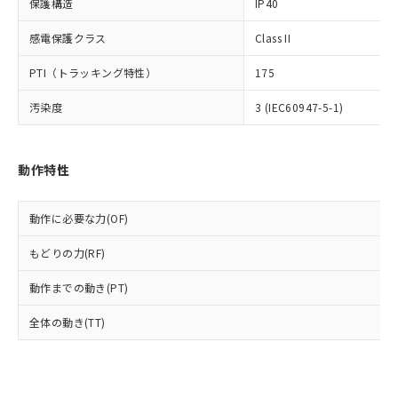
号
覧された時点での実際の在庫および標
ミウム(Cd) 100ppm以下、
保護構造
IP40
Pb(鉛) :1000ppm、 Hg(水銀) : 1000ppm、 Cd(カドミウ
可)を取得するなどの必要な手続きを
六価クロム(Cr(Ⅵ)) 1000ppm以下、ポリ臭化ビフェニル
ム) : 100ppm、
準価格とは異なる場合があることをご
類(PBB) 1000ppm以下、ポリ臭化ジフェニルエーテル類
Cr(Ⅵ)(六価クロム) : 1000ppm、 PBBs(ポリ臭化ビフェ
とります。
感電保護クラス
Class II
了承ください。
(PBDE) 1000ppm以下、フタル酸ビス(2-エチルヘキシ
○
一定数以上の在庫あり
ニル類) : 1000ppm、 PBDEs(ポリ臭化ジフェニルエーテ
当社は規制貨物を破棄する場合は、完
ル) (DEHP)(別名：DOP) 1000ppm以下、フタル酸ブチ
正式な納期状況および標準価格はお客
ル類) : 1000ppm、
ルベンジル（BBP） 1000ppm以下、フタル酸ジブチル
全に破砕するなど、違法に輸出されな
DBP(フタル酸ジブチル) : 1000ppm、 DIBP(フタル酸ジ
PTI（トラッキング特性）
175
様のお取引先、またはお客様担当のオ
（DBP） 1000ppm以下、フタル酸ジイソブチル
イソブチル) : 1000ppm、 BBP(フタル酸ブチルベンジ
△
一定数には満たないが在庫あり
いよう必要な手段を講じます。
ムロン制御機器販売店・当社販売員に
(DIBP) 1000ppm以下
ル) : 1000ppm、
汚染度
3 (IEC60947-5-1)
当社は貴社製品を、核兵器、ミサイ
但し、RoHS指令で産業用監視および制御機器に対する
DEHP(フタル酸ビス(2-エチルヘキシル)) : 1000ppm
ご相談ください。
適用除外項目は除く。
ル、化学兵器、生物兵器またはその他
－
在庫なし(最新の在庫状況につ
オムロン制御機器販売店や当社販売拠
フタル酸エステル類の４物質については閾値を超える意
武器並びにこれらの製造装置等に一切
いては、お客様のお取引先、ま
図的な使用がないことを確認しています。
点は「
販売ネットワーク
」をご確認
※2 環境保護使用期限
使用いたしません。
たはお客様担当のオムロン制御
動作特性
ください。
当社は、貴社製品を第三者に販売する
機器販売店・当社販売員にご確
在庫状況および標準価格結果を当社の
※2 対応予定月
「ｅ」：有害物質（10物質）のすべてが基
場合は、上記1、2および3の内容を当
認ください)
事前の承諾なく第三者に漏洩または開
準値以下であることを示します。
動作に必要な力(OF)
該第三者に通知します。また当社は、
示しないようお願いします。
部品在庫の切り替え状況などにより、予定
「10」：通常の使用状況下において有害物
販売先および販売に係わる関係者が違
マイパーツ機能（部品リスト作成サー
空
受注生産機種、また在庫状況の
もどりの力(RF)
月が前後することがあります。
質が外部に漏えいし、環境に深刻な影響を
法に輸出するおそれがある場合は、取
ビス）をご利用いただくには、I-Web
白
情報を公開していない機種
及ぼさない年数を意味します。
り引きをいたしません。
メンバーズにご登録されている必要が
動作までの動き(PT)
「－」：未確認です。当社販売部門へお問
あります。
い合わせください。
お客様が当ウェブサイト上で当社にご
全体の動き(TT)
※3 非含有証明書ダウンロード
登録された部品リストについて、当社
および当社の共同利用者が、当社の製
下記の非含有証明書をダウンロードするこ
品・サービスに関するお客様との取
とができます。
合意する
キャンセル
引・商談に必要な範囲で利用すること