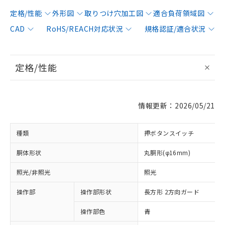
定格/性能
外形図
取りつけ穴加工図
適合負荷領域図
CAD
RoHS/REACH対応状況
規格認証/適合状況
定格/性能
情報更新：2026/05/21
種類
押ボタンスイッチ
胴体形状
丸胴形(φ16mm)
照光/非照光
照光
操作部
操作部形状
長方形 2方向ガード
操作部色
青