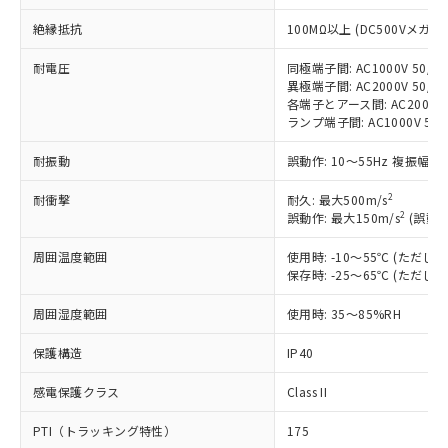
対応予定：EU RoHS指令（10物質）の非含
ご利用条件
有に対応した製品に切り替える予定のある
絶縁抵抗
100MΩ以上 (DC500Vメガ)
商品です。
対応予定なし：EU RoHS指令（10物質）の
耐電圧
同極端子間: AC1000V 50/60
以下の条件をお読みいただき、同意のうえ
異極端子間: AC2000V 50/60
非含有に非対応の商品で、対応品を出す予
ご利用ください。
各端子とアース間: AC2000V 5
定はありません。
ランプ端子間: AC1000V 50
調査・確認中：EU RoHS指令（10物質）の
本サービスは、当社制御機器事業取扱
※1 中国RoHS○×表
非含有の対応状況を調査中または確認中の
耐振動
誤動作: 10～55Hz 複振幅 1
商品の当社在庫状況および標準価格
商品です。
(税抜)を提供させていただくもので
「○」：最大均質材料含有率が中国RoHSの
非該当品：ライセンス料など無形物で、有
2
耐衝撃
耐久: 最大500m/s
す。
基準値以下であることを示します。
害物質有無と関係のない商品です。
2
誤動作: 最大150m/s
(誤動作
当社制御機器事業取扱商品の中には、
「×」：最大均質材料含有率が中国RoHSの
仕入先様の事情により、非含有部品として
本サービスの対象外となる商品もある
基準値を超えていることを示します。
いたものが、含有品と判明した場合などや
周囲温度範囲
使用時: -10～55℃ (ただ
当社は、これら貴社製品のうち、外国
ことをご了承ください。
「－」：未確認です。当社販売部門へお問
保存時: -25～65℃ (ただ
むを得ず変更することがあります。
為替および外国貿易法に定める商品
在庫状況および標準価格照会結果は、
い合わせください。
（以下｢規制貨物等」という）を輸出
記載している更新日時点での社内デー
周囲湿度範囲
使用時: 35～85%RH
*EU RoHS指令（10物質）：
または国外への提供する場合は、日本
記
タに基づき作成されるものであり、閲
説明
鉛(Pb) 1000ppm以下、 水銀(Hg) 1000ppm以下、 カド
*中国RoHS10物質の基準値 (GB/T26572)：
国政府の輸出許可(または役務取引許
号
覧された時点での実際の在庫および標
ミウム(Cd) 100ppm以下、
保護構造
IP40
Pb(鉛) :1000ppm、 Hg(水銀) : 1000ppm、 Cd(カドミウ
可)を取得するなどの必要な手続きを
六価クロム(Cr(Ⅵ)) 1000ppm以下、ポリ臭化ビフェニル
ム) : 100ppm、
準価格とは異なる場合があることをご
類(PBB) 1000ppm以下、ポリ臭化ジフェニルエーテル類
Cr(Ⅵ)(六価クロム) : 1000ppm、 PBBs(ポリ臭化ビフェ
とります。
感電保護クラス
Class II
了承ください。
(PBDE) 1000ppm以下、フタル酸ビス(2-エチルヘキシ
○
一定数以上の在庫あり
ニル類) : 1000ppm、 PBDEs(ポリ臭化ジフェニルエーテ
当社は規制貨物を破棄する場合は、完
ル) (DEHP)(別名：DOP) 1000ppm以下、フタル酸ブチ
正式な納期状況および標準価格はお客
ル類) : 1000ppm、
ルベンジル（BBP） 1000ppm以下、フタル酸ジブチル
全に破砕するなど、違法に輸出されな
DBP(フタル酸ジブチル) : 1000ppm、 DIBP(フタル酸ジ
PTI（トラッキング特性）
175
様のお取引先、またはお客様担当のオ
（DBP） 1000ppm以下、フタル酸ジイソブチル
イソブチル) : 1000ppm、 BBP(フタル酸ブチルベンジ
△
一定数には満たないが在庫あり