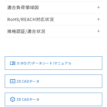
指します。
ものではありません。
情報更新：2026/05/21
適合負荷領域図
また、RoHS指令のフタル酸エステル類４
物質の対応では、対応完了までの期間は出
情報更新：2026/05/21
RoHS/REACH対応状況
荷製品に未対応品が混在することから備考
欄に対応日を記載しておりました。
情報更新：2026/7/29
既に当社にて対応品への在庫切替を完了
規格認証/適合状況
していることから、特段のことがない限
EU RoHS
注意事項・凡例
り、2022年1月12日より割愛しておりま
A16L-AYM-24D-2Pについての規格認証/適合状況について
す。
は、「カスタマーサポートセンタ お客様相談室」または貴社
担当オムロン営業員または販売店にお問い合わせください。
対応状況
対応予定月
※1
※2
お問い合わせ
カタログ/データシート/マニュアル
対応済み
中国 RoHS
注意事項・凡例
2D CADデータ
中国 RoHS表
※1 ※2
3D CADデータ
Pb
Hg
Cd
Cr(VI)