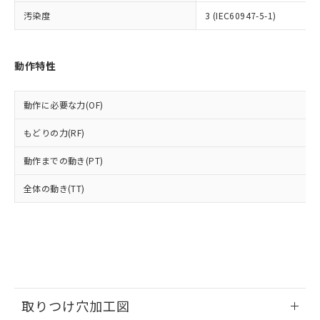
いよう必要な手段を講じます。
ムロン制御機器販売店・当社販売員に
(DIBP) 1000ppm以下
ル) : 1000ppm、
汚染度
3 (IEC60947-5-1)
当社は貴社製品を、核兵器、ミサイ
但し、RoHS指令で産業用監視および制御機器に対する
DEHP(フタル酸ビス(2-エチルヘキシル)) : 1000ppm
ご相談ください。
適用除外項目は除く。
ル、化学兵器、生物兵器またはその他
－
在庫なし(最新の在庫状況につ
オムロン制御機器販売店や当社販売拠
フタル酸エステル類の４物質については閾値を超える意
武器並びにこれらの製造装置等に一切
いては、お客様のお取引先、ま
図的な使用がないことを確認しています。
点は「
販売ネットワーク
」をご確認
※2 環境保護使用期限
使用いたしません。
たはお客様担当のオムロン制御
動作特性
ください。
当社は、貴社製品を第三者に販売する
機器販売店・当社販売員にご確
在庫状況および標準価格結果を当社の
※2 対応予定月
「ｅ」：有害物質（10物質）のすべてが基
場合は、上記1、2および3の内容を当
認ください)
事前の承諾なく第三者に漏洩または開
準値以下であることを示します。
動作に必要な力(OF)
該第三者に通知します。また当社は、
示しないようお願いします。
部品在庫の切り替え状況などにより、予定
「10」：通常の使用状況下において有害物
販売先および販売に係わる関係者が違
マイパーツ機能（部品リスト作成サー
空
受注生産機種、また在庫状況の
もどりの力(RF)
月が前後することがあります。
質が外部に漏えいし、環境に深刻な影響を
法に輸出するおそれがある場合は、取
ビス）をご利用いただくには、I-Web
白
情報を公開していない機種
及ぼさない年数を意味します。
り引きをいたしません。
メンバーズにご登録されている必要が
動作までの動き(PT)
「－」：未確認です。当社販売部門へお問
あります。
い合わせください。
お客様が当ウェブサイト上で当社にご
全体の動き(TT)
※3 非含有証明書ダウンロード
登録された部品リストについて、当社
および当社の共同利用者が、当社の製
下記の非含有証明書をダウンロードするこ
品・サービスに関するお客様との取
とができます。
合意する
キャンセル
引・商談に必要な範囲で利用すること
をご了承ください。
EU RoHS指令（10物質）の非含有証明書
※当社の共同利用者とは、
"個人情報
51物質の非含有証明書（当社基準）
の共同利用に関して"
の「1.共同利
※本証明書は発行日時点で非含有を証明す
取りつけ穴加工図
用者の範囲」に記載されている法人を
るもので、過去に遡って非含有を証明する