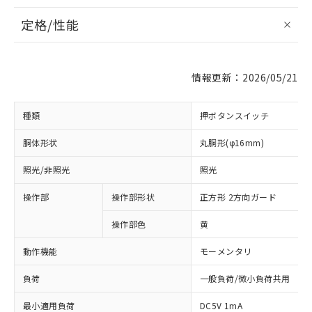
定格/性能
情報更新：2026/05/21
種類
押ボタンスイッチ
胴体形状
丸胴形(φ16mm)
照光/非照光
照光
操作部
操作部形状
正方形 2方向ガード
操作部色
黄
動作機能
モーメンタリ
負荷
一般負荷/微小負荷共用
最小適用負荷
DC5V 1mA