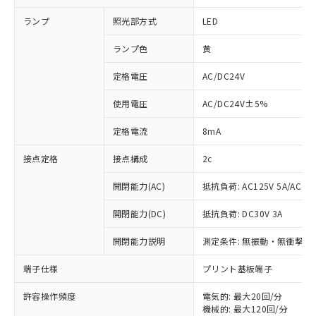
ランプ
照光部方式
LED
ランプ色
黄
定格電圧
AC/DC24V
使用電圧
AC/DC24V±5%
定格電流
8mA
接点定格
接点構成
2c
開閉能力(AC)
抵抗負荷: AC125V 5A/AC250
開閉能力(DC)
抵抗負荷: DC30V 3A
開閉能力説明
測定条件: 無振動・無衝撃状態
※1 対応状況
端子仕様
プリント基板端子
対応済み：EU RoHS指令（10物質）の
非含有に対応した製品が提供可能な商品で
許容操作頻度
電気的: 最大20回/分
す。
機械的: 最大120回/分