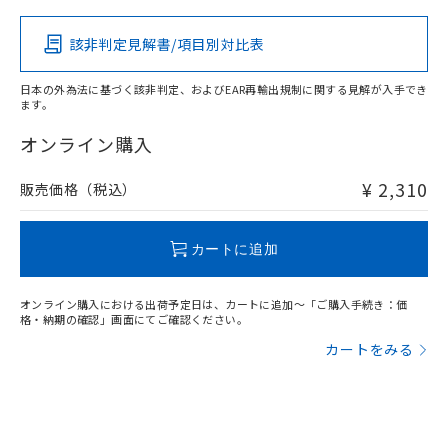
該非判定見解書/項目別対比表
O
O
O
O
日本の外為法に基づく該非判定、およびEAR再輸出規制に関する見解が入手でき
ます。
"対応済み"や非含有の記載がされた商品であっても、流通
在庫等で未対応品が混在する可能性があります。
オンライン購入
非含有品が必要な際は、弊社営業部門もしくは販売店へお
問い合わせください。
¥ 2,310
販売価格（税込）
この製品のRoHS/REACH対応状況ページへ
カートに追加
オンライン購入における出荷予定日は、カートに追加～「ご購入手続き：価
格・納期の確認」画面にてご確認ください。
カートをみる