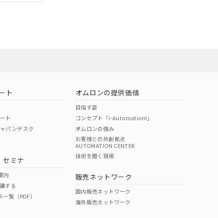
ロン営業員ま
お問い合わせ
ート
オムロンの提供価値
目指す姿
ポート
コンセプト「i-Automation!」
ジャパンデスク
オムロンの強み
お客様との共創拠点
AUTOMATION CENTER
DIBP
BBP
DEHP
環境保護
技術を磨く現場
・セミナ
使用期限
案内
販売ネットワーク
講する
O
O
O
e
国内販売ネットワーク
ス一覧（PDF）
海外販売ネットワーク