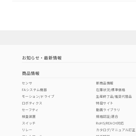
EU RoHS
注意事項・凡例
A16L-AWM-24D-2Pについての規格認証/適合状況につ
たは販売店にお問い合わせください。
対応状況
対応予定月
※1
※2
対応済み
お知らせ・最新情報
中国 RoHS
注意事項・凡例
商品情報
中国 RoHS表
※1 ※2
センサ
新商品情報
FAシステム機器
在庫状況/標準価格
Pb
Hg
Cd
Cr(V
モーション/ドライブ
生産終了品/推奨代替品
ロボティクス
特設サイト
セーフティ
動画ライブラリ
検査装置
規格認証/適合
O
O
O
O
スイッチ
RoHS/REACH対応
リレー
カタログ/マニュアル訂正