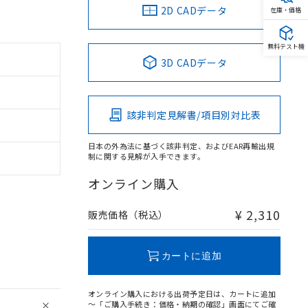
2D CADデータ
在庫・価格
無料テスト機
3D CADデータ
該非判定見解書/項目別対比表
日本の外為法に基づく該非判定、およびEAR再輸出規
制に関する見解が入手できます。
オンライン購入
¥ 2,310
販売価格（税込）
カートに追加
オンライン購入における出荷予定日は、カートに追加
～「ご購入手続き：価格・納期の確認」画面にてご確