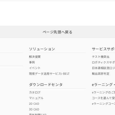
いては、「カスタマーサポートセンタ お客様相談室」または貴社担当オム
非含有証明書
※3
ページ先頭へ戻る
ダウンロードはこちら
ソリューション
サービスサポ
解決提案
テスト機貸出
事例
ロボティクスサ
イベント
日本語相談窓口
現場データ活用サービスi-BELT
輸出該非判定
I)
PBBs
PBDEs
DBP
ダウンロードセンタ
eラーニング
カタログ
eラーニングのご
マニュアル
コースを選んで受
O
O
O
2D CAD
eラーニングコー
3D CAD
電気制御CAD