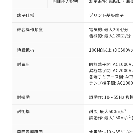
開閉能力説明
測定条件: 無振動・無衝
「×」：最大均質
本サービスは
当社は、これ
*EU RoHS指令（10物
「－」：未確認で
鉛(Pb) 1000ppm以下、
くものです。
う）を輸出ま
端子仕様
プリント基板端子
記
説明
六価クロム(Cr(Ⅵ)) 1
当社制御機器
などの必要な
フタル酸ビス(2-エチルヘ
号
*中国RoHS10物質の基準値 
ル（DBP） 1000ppm
在庫状況およ
当社は規制貨
Pb(鉛) :1000ppm、 Hg
許容操作頻度
電気的: 最大20回/分
但し、RoHS指令で産
のであり、閲
ます。
Cr(Ⅵ)(六価クロム) : 
フタル酸エステル類の４
機械的: 最大120回/分
○
一定数以
DBP(フタル酸ジブチル) :
い。
当社は貴社製
DEHP(フタル酸ビス(2-エ
正式な納期状
置等に一切使
絶縁抵抗
100MΩ以上 (DC500V
当社販売員に
※2 対応予定月
△
一定数に
当社は、貴社
オムロン制御
また当社は、
※2 環境保護使
在庫状況およ
部品在庫の切り替
たしません。
耐電圧
同極端子間: AC1000V 5
－
在庫なし
す。
異極端子間: AC2000V 5
「ｅ」：有害物質
機器販売
マイパーツ機
各端子とアース間: AC200
「10」：通常の
ている必要が
ランプ端子間: AC1000
味します。
空
受注生産
お客様が当ウ
※3 非含有証明
「－」：未確認で
白
が、当社の製
耐振動
誤動作: 10～55Hz 複
さい。
下記の非含有証明
※当社の共同
2
耐衝撃
耐久: 最大500m/s
いる法人を指
EU RoHS指令（
2
誤動作: 最大150m/s
51物質の非含有証
※本証明書は発行
周囲温度範囲
使用時: -10～55℃
また、RoHS指