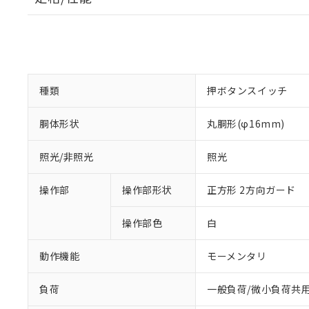
種類
押ボタンスイッチ
胴体形状
丸胴形(φ16mm)
照光/非照光
照光
操作部
操作部形状
正方形 2方向ガード
操作部色
白
動作機能
モーメンタリ
負荷
一般負荷/微小負荷共