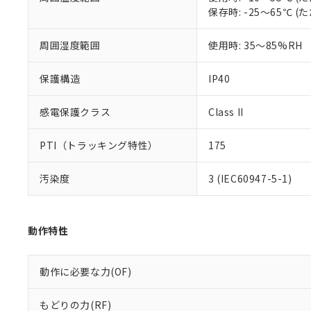
保存時: -25～65℃
混在することから
既に当社にて対応
り割愛しておりま
周囲湿度範囲
使用時: 35～85%RH
保護構造
IP40
感電保護クラス
Class II
PTI（トラッキング特性）
175
汚染度
3 (IEC60947-5-1)
動作特性
動作に必要な力(OF)
もどりの力(RF)