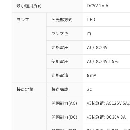
最小適用負荷
DC5V 1mA
ランプ
照光部方式
LED
ランプ色
白
定格電圧
AC/DC24V
使用電圧
AC/DC24V±5%
定格電流
8mA
※1 対応状況
対応済み：EU
接点定格
接点構成
2c
対応予定：EU R
対応予定なし：EU
開閉能力(AC)
抵抗負荷: AC125V 5A/
調査・確認中：EU
ご利用条件
非該当品：ライセ
※1 中国RoHS
開閉能力(DC)
抵抗負荷: DC30V 3A
仕入先様の事情に
があります。
以下の条件をお読
「○」：最大均質