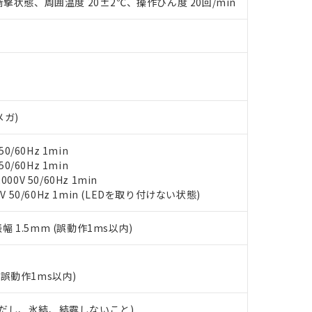
撃状態、周囲温度 20±2℃、操作ひん度 20回/min
材料含有率が中国RoHSの基準値を超えていることを示します。
、当社制御機器事業取扱商品の当社在庫状況および標準価格(税抜)
ら貴社製品のうち、外国為替および外国貿易法に定める商品（以下｢
質）：
す。当社販売部門へお問い合わせください。
 水銀(Hg) 1000ppm以下、 カドミウム(Cd) 100ppm以下、
たは国外への提供する場合は、日本国政府の輸出許可(または役務取
000ppm以下、ポリ臭化ビフェニル類(PBB) 1000ppm以下、ポリ臭化ジフェニルエーテル類(P
事業取扱商品の中には、本サービスの対象外となる商品もあること
手続きをとります。
キシル) (DEHP)(別名：DOP) 1000ppm以下、フタル酸ブチルベンジル（BBP） 100
(GB/T26572)：
以下、フタル酸ジイソブチル (DIBP) 1000ppm以下
び標準価格照会結果は、記載している更新日時点での社内データに
物を破棄する場合は、完全に破砕するなど、違法に輸出されないよ
(水銀) : 1000ppm、 Cd(カドミウム) : 100ppm、
業用監視および制御機器に対する適用除外項目は除く。
覧された時点での実際の在庫および標準価格とは異なる場合がある
1000ppm、 PBBs(ポリ臭化ビフェニル類) : 1000ppm、 PBDEs(ポリ臭化ジフェニルエーテル類
物質については閾値を超える意図的な使用がないことを確認しています。
上の在庫あり
 1000ppm、 DIBP(フタル酸ジイソブチル) : 1000ppm、 BBP(フタル酸ブチルベンジル) :
品を、核兵器、ミサイル、化学兵器、生物兵器またはその他武器並
チルヘキシル)) : 1000ppm
況および標準価格はお客様のお取引先、またはお客様担当のオムロ
用いたしません。
メガ)
ご相談ください。
は満たないが在庫あり
製品を第三者に販売する場合は、上記1、2および3の内容を当該第
機器販売店や当社販売拠点は「
販売ネットワーク
」をご確認くだ
販売先および販売に係わる関係者が違法に輸出するおそれがある場
用期限
び標準価格結果を当社の事前の承諾なく第三者に漏洩または開示し
え状況などにより、予定月が前後することがあります。
0/60Hz 1min
(最新の在庫状況については、お客様のお取引先、またはお客様担当
0/60Hz 1min
（10物質）のすべてが基準値以下であることを示します。
店・当社販売員にご確認ください)
能（部品リスト作成サービス）をご利用いただくには、I-Webメン
0V 50/60Hz 1min
使用状況下において有害物質が外部に漏えいし、環境に深刻な影響を
あります。
V 50/60Hz 1min (LEDを取り付けない状態)
機種、また在庫状況の情報を公開していない機種
ェブサイト上で当社にご登録された部品リストについて、当社およ
書ダウンロード
す。当社販売部門へお問い合わせください。
品・サービスに関するお客様との取引・商談に必要な範囲で利用す
合意する
キャンセル
振幅 1.5mm (誤動作1ms以内)
書をダウンロードすることができます。
利用者とは、
"個人情報の共同利用に関して"
の「1.共同利用者の
します。
10物質）の非含有証明書
(誤動作1ms以内)
明書（当社基準）
日時点で非含有を証明するもので、過去に遡って非含有を証明するも
 (ただし、氷結、結露しないこと)
令のフタル酸エステル類４物質の対応では、対応完了までの期間は出