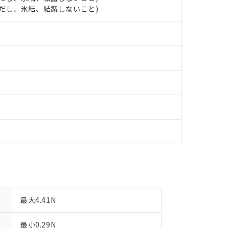
 (ただし、氷結、結露しないこと)
備考欄に対応日を記載しておりました。
品への在庫切替を完了していることから、特段のことがない限り、20
す。
最大4.41N
最小0.29N