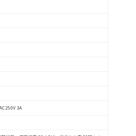
 RoHS指令（10物質）の非含有に対応した製品が提供可能な商品です
oHS指令（10物質）の非含有に対応した製品に切り替える予定のある
 RoHS指令（10物質）の非含有に非対応の商品で、対応品を出す予
AC250V 3A
 RoHS指令（10物質）の非含有の対応状況を調査中または確認中の
ンス料など無形物で、有害物質有無と関係のない商品です。
○×表
より、非含有部品としていたものが、含有品と判明した場合などやむ
みいただき、同意のうえご利用ください。
材料含有率が中国RoHSの基準値以下であることを示します。