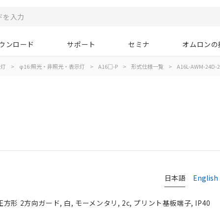
ウンロード
サポート
セミナ
オムロンの
示灯
>
φ16:照光・非照光・表示灯
>
A16□-P
>
形式仕様一覧
>
A16L-AWM-24D-2
日本語
English
方形 2方向ガード, 白, モーメンタリ, 2c, プリント基板端子, IP40