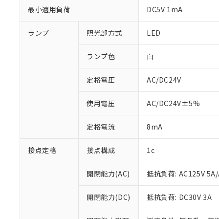
最小適用負荷
DC5V 1mA
ランプ
照光部方式
LED
ランプ色
白
定格電圧
AC/DC24V
使用電圧
AC/DC24V±5%
定格電流
8mA
※1 対応状況
対応済み：EU
接点定格
接点構成
1c
対応予定：EU R
対応予定なし：EU
開閉能力(AC)
抵抗負荷: AC125V 5A/
調査・確認中：EU
ご利用条件
非該当品：ライセ
※1 中国RoHS
開閉能力(DC)
抵抗負荷: DC30V 3A
仕入先様の事情に
があります。
以下の条件をお読
「○」：最大均質