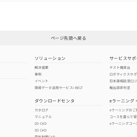
ついては、「カスタマーサポートセンタ お客様相談室」または貴社担当オ
非含有証明書
※3
ページ先頭へ戻る
ダウンロードはこちら
ソリューション
サービスサポ
解決提案
テスト機貸出
事例
ロボティクスサ
イベント
日本語相談窓口
現場データ活用サービスi-BELT
輸出該非判定
I)
PBBs
PBDEs
DBP
ダウンロードセンタ
eラーニング
カタログ
eラーニングのご
マニュアル
コースを選んで受
O
O
O
2D CAD
eラーニングコー
3D CAD
電気制御CAD