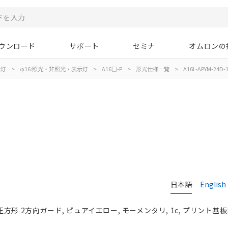
ウンロード
サポート
セミナ
オムロンの
示灯
>
φ16:照光・非照光・表示灯
>
A16□-P
>
形式仕様一覧
>
A16L-APYM-24D-
日本語
English
正方形 2方向ガード, ピュアイエロー, モーメンタリ, 1c, プリント基板端