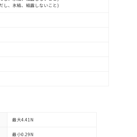
 (ただし、氷結、結露しないこと)
備考欄に対応日を記載しておりました。
品への在庫切替を完了していることから、特段のことがない限り、20
す。
最大4.41N
最小0.29N