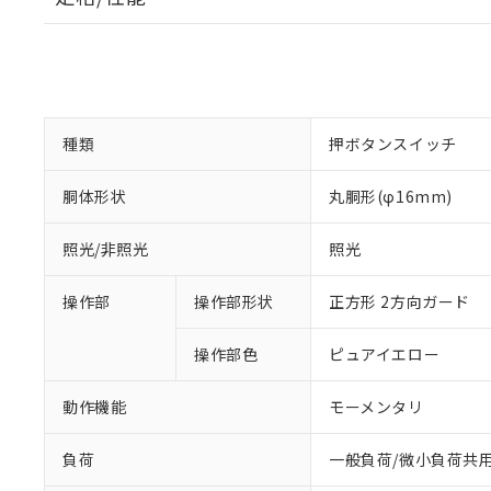
種類
押ボタンスイッチ
胴体形状
丸胴形(φ16mm)
照光/非照光
照光
操作部
操作部形状
正方形 2方向ガード
操作部色
ピュアイエロー
動作機能
モーメンタリ
負荷
一般負荷/微小負荷共