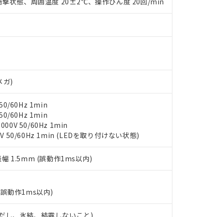
撃状態、周囲温度 20±2℃、操作ひん度 20回/min
材料含有率が中国RoHSの基準値を超えていることを示します。
、当社制御機器事業取扱商品の当社在庫状況および標準価格(税抜)
ら貴社製品のうち、外国為替および外国貿易法に定める商品（以下｢
質）：
す。当社販売部門へお問い合わせください。
 水銀(Hg) 1000ppm以下、 カドミウム(Cd) 100ppm以下、
たは国外への提供する場合は、日本国政府の輸出許可(または役務取
000ppm以下、ポリ臭化ビフェニル類(PBB) 1000ppm以下、ポリ臭化ジフェニルエーテル類(P
事業取扱商品の中には、本サービスの対象外となる商品もあること
手続きをとります。
キシル) (DEHP)(別名：DOP) 1000ppm以下、フタル酸ブチルベンジル（BBP） 100
(GB/T26572)：
以下、フタル酸ジイソブチル (DIBP) 1000ppm以下
び標準価格照会結果は、記載している更新日時点での社内データに
物を破棄する場合は、完全に破砕するなど、違法に輸出されないよ
(水銀) : 1000ppm、 Cd(カドミウム) : 100ppm、
業用監視および制御機器に対する適用除外項目は除く。
覧された時点での実際の在庫および標準価格とは異なる場合がある
1000ppm、 PBBs(ポリ臭化ビフェニル類) : 1000ppm、 PBDEs(ポリ臭化ジフェニルエーテル類
物質については閾値を超える意図的な使用がないことを確認しています。
上の在庫あり
 1000ppm、 DIBP(フタル酸ジイソブチル) : 1000ppm、 BBP(フタル酸ブチルベンジル) :
品を、核兵器、ミサイル、化学兵器、生物兵器またはその他武器並
チルヘキシル)) : 1000ppm
況および標準価格はお客様のお取引先、またはお客様担当のオムロ
用いたしません。
メガ)
ご相談ください。
は満たないが在庫あり
製品を第三者に販売する場合は、上記1、2および3の内容を当該第
機器販売店や当社販売拠点は「
販売ネットワーク
」をご確認くだ
販売先および販売に係わる関係者が違法に輸出するおそれがある場
用期限
び標準価格結果を当社の事前の承諾なく第三者に漏洩または開示し
え状況などにより、予定月が前後することがあります。
0/60Hz 1min
(最新の在庫状況については、お客様のお取引先、またはお客様担当
0/60Hz 1min
（10物質）のすべてが基準値以下であることを示します。
店・当社販売員にご確認ください)
能（部品リスト作成サービス）をご利用いただくには、I-Webメン
0V 50/60Hz 1min
使用状況下において有害物質が外部に漏えいし、環境に深刻な影響を
あります。
V 50/60Hz 1min (LEDを取り付けない状態)
機種、また在庫状況の情報を公開していない機種
ェブサイト上で当社にご登録された部品リストについて、当社およ
書ダウンロード
す。当社販売部門へお問い合わせください。
品・サービスに関するお客様との取引・商談に必要な範囲で利用す
合意する
キャンセル
振幅 1.5mm (誤動作1ms以内)
書をダウンロードすることができます。
利用者とは、
"個人情報の共同利用に関して"
の「1.共同利用者の
します。
10物質）の非含有証明書
(誤動作1ms以内)
明書（当社基準）
日時点で非含有を証明するもので、過去に遡って非含有を証明するも
 (ただし、氷結、結露しないこと)
令のフタル酸エステル類４物質の対応では、対応完了までの期間は出