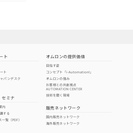
ムロン営業員ま
お問い合わせ
ート
オムロンの提供価値
目指す姿
ポート
コンセプト「i-Automation!」
ジャパンデスク
オムロンの強み
お客様との共創拠点
AUTOMATION CENTER
DIBP
BBP
DEHP
環境保護
技術を磨く現場
・セミナ
使用期限
案内
販売ネットワーク
講する
O
O
O
e
国内販売ネットワーク
ス一覧（PDF）
海外販売ネットワーク