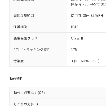
保存時: -25～65℃
混在することから
既に当社にて対応
り割愛しておりま
周囲湿度範囲
使用時: 35～85%RH
保護構造
IP40
感電保護クラス
Class II
PTI（トラッキング特性）
175
汚染度
3 (IEC60947-5-1)
動作特性
動作に必要な力(OF)
もどりの力(RF)