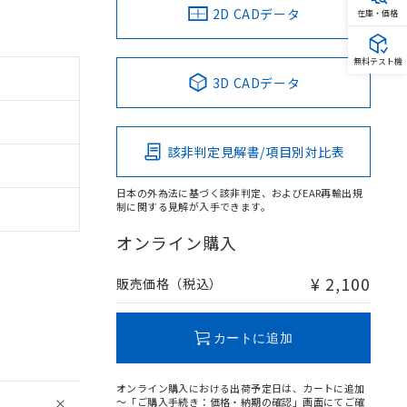
2D CADデータ
在庫・価格
無料テスト機
3D CADデータ
該非判定見解書/項目別対比表
日本の外為法に基づく該非判定、およびEAR再輸出規
制に関する見解が入手できます。
オンライン購入
¥ 2,100
販売価格（税込）
カートに追加
オンライン購入における出荷予定日は、カートに追加
～「ご購入手続き：価格・納期の確認」画面にてご確