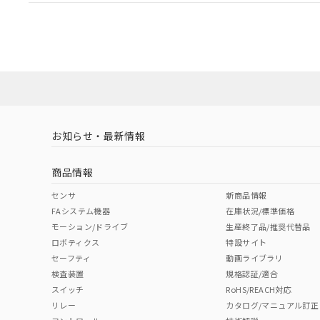
EU RoHS
注意事項・凡例
A16L-APYM-24D-1Pについての規格認証/適合状況に
たは販売店にお問い合わせください。
対応状況
対応予定月
※1
※2
対応済み
お知らせ・最新情報
中国 RoHS
注意事項・凡例
商品情報
中国 RoHS表
※1 ※2
センサ
新商品情報
FAシステム機器
在庫状況/標準価格
Pb
Hg
Cd
Cr(V
モーション/ドライブ
生産終了品/推奨代替品
ロボティクス
特設サイト
セーフティ
動画ライブラリ
検査装置
規格認証/適合
O
O
O
O
スイッチ
RoHS/REACH対応
リレー
カタログ/マニュアル訂正