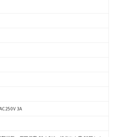
 RoHS指令（10物質）の非含有に対応した製品が提供可能な商品です
oHS指令（10物質）の非含有に対応した製品に切り替える予定のある
 RoHS指令（10物質）の非含有に非対応の商品で、対応品を出す予
AC250V 3A
 RoHS指令（10物質）の非含有の対応状況を調査中または確認中の
ンス料など無形物で、有害物質有無と関係のない商品です。
○×表
より、非含有部品としていたものが、含有品と判明した場合などやむ
みいただき、同意のうえご利用ください。
材料含有率が中国RoHSの基準値以下であることを示します。