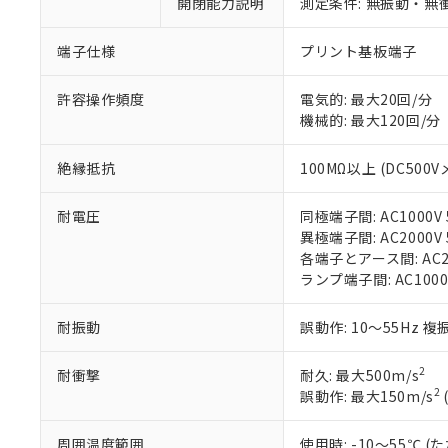
開閉能力説明
測定条件: 無振動・無衝
「×」：最大均質
本サービスは
当社は、これ
*EU RoHS指令（10物
「－」：未確認で
鉛(Pb) 1000ppm以下、
くものです。
う）を輸出ま
端子仕様
プリント基板端子
記
説明
六価クロム(Cr(Ⅵ)) 1
当社制御機器
などの必要な
フタル酸ビス(2-エチルヘ
号
*中国RoHS10物質の基準値 
ル（DBP） 1000ppm
在庫状況およ
当社は規制貨
Pb(鉛) :1000ppm、 Hg
許容操作頻度
電気的: 最大20回/分
但し、RoHS指令で産
のであり、閲
ます。
Cr(Ⅵ)(六価クロム) : 
フタル酸エステル類の４
機械的: 最大120回/分
○
一定数以
DBP(フタル酸ジブチル) :
い。
当社は貴社製
DEHP(フタル酸ビス(2-エ
正式な納期状
置等に一切使
絶縁抵抗
100MΩ以上 (DC500V
当社販売員に
※2 対応予定月
△
一定数に
当社は、貴社
オムロン制御
また当社は、
※2 環境保護使
在庫状況およ
部品在庫の切り替
たしません。
耐電圧
同極端子間: AC1000V 5
－
在庫なし
す。
異極端子間: AC2000V 5
「ｅ」：有害物質
機器販売
マイパーツ機
各端子とアース間: AC200
「10」：通常の
ている必要が
ランプ端子間: AC1000
味します。
空
受注生産
お客様が当ウ
※3 非含有証明
「－」：未確認で
白
が、当社の製
耐振動
誤動作: 10～55Hz 複
さい。
下記の非含有証明
※当社の共同
2
耐衝撃
耐久: 最大500m/s
いる法人を指
EU RoHS指令（
2
誤動作: 最大150m/s
51物質の非含有証
※本証明書は発行
周囲温度範囲
使用時: -10～55℃
また、RoHS指