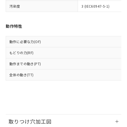
いよう必要な手段を講じます。
ムロン制御機器販売店・当社販売員に
(DIBP) 1000ppm以下
ル) : 1000ppm、
汚染度
3 (IEC60947-5-1)
当社は貴社製品を、核兵器、ミサイ
但し、RoHS指令で産業用監視および制御機器に対する
DEHP(フタル酸ビス(2-エチルヘキシル)) : 1000ppm
ご相談ください。
適用除外項目は除く。
ル、化学兵器、生物兵器またはその他
－
在庫なし(最新の在庫状況につ
オムロン制御機器販売店や当社販売拠
フタル酸エステル類の４物質については閾値を超える意
武器並びにこれらの製造装置等に一切
いては、お客様のお取引先、ま
図的な使用がないことを確認しています。
点は「
販売ネットワーク
」をご確認
※2 環境保護使用期限
使用いたしません。
たはお客様担当のオムロン制御
動作特性
ください。
当社は、貴社製品を第三者に販売する
機器販売店・当社販売員にご確
在庫状況および標準価格結果を当社の
※2 対応予定月
「ｅ」：有害物質（10物質）のすべてが基
場合は、上記1、2および3の内容を当
認ください)
事前の承諾なく第三者に漏洩または開
準値以下であることを示します。
動作に必要な力(OF)
該第三者に通知します。また当社は、
示しないようお願いします。
部品在庫の切り替え状況などにより、予定
「10」：通常の使用状況下において有害物
販売先および販売に係わる関係者が違
マイパーツ機能（部品リスト作成サー
空
受注生産機種、また在庫状況の
もどりの力(RF)
月が前後することがあります。
質が外部に漏えいし、環境に深刻な影響を
法に輸出するおそれがある場合は、取
ビス）をご利用いただくには、I-Web
白
情報を公開していない機種
及ぼさない年数を意味します。
り引きをいたしません。
メンバーズにご登録されている必要が
動作までの動き(PT)
「－」：未確認です。当社販売部門へお問
あります。
い合わせください。
お客様が当ウェブサイト上で当社にご
全体の動き(TT)
※3 非含有証明書ダウンロード
登録された部品リストについて、当社
および当社の共同利用者が、当社の製
下記の非含有証明書をダウンロードするこ
品・サービスに関するお客様との取
とができます。
合意する
キャンセル
引・商談に必要な範囲で利用すること
をご了承ください。
EU RoHS指令（10物質）の非含有証明書
※当社の共同利用者とは、
"個人情報
51物質の非含有証明書（当社基準）
の共同利用に関して"
の「1.共同利
※本証明書は発行日時点で非含有を証明す
取りつけ穴加工図
用者の範囲」に記載されている法人を
るもので、過去に遡って非含有を証明する