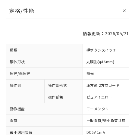
定格/性能
情報更新：2026/05/21
種類
押ボタンスイッチ
胴体形状
丸胴形(φ16mm)
照光/非照光
照光
操作部
操作部形状
正方形 2方向ガード
操作部色
ピュアイエロー
動作機能
モーメンタリ
負荷
一般負荷/微小負荷共用
最小適用負荷
DC5V 1mA