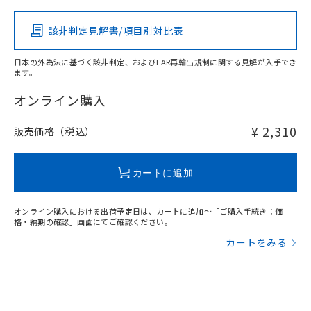
該非判定見解書/項目別対比表
O
O
O
O
日本の外為法に基づく該非判定、およびEAR再輸出規制に関する見解が入手でき
ます。
"対応済み"や非含有の記載がされた商品であっても、流通
在庫等で未対応品が混在する可能性があります。
オンライン購入
非含有品が必要な際は、弊社営業部門もしくは販売店へお
問い合わせください。
¥ 2,310
販売価格（税込）
この製品のRoHS/REACH対応状況ページへ
カートに追加
オンライン購入における出荷予定日は、カートに追加～「ご購入手続き：価
格・納期の確認」画面にてご確認ください。
カートをみる