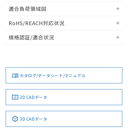
指します。
ものではありません。
情報更新：2026/05/21
適合負荷領域図
また、RoHS指令のフタル酸エステル類４
物質の対応では、対応完了までの期間は出
情報更新：2026/05/21
RoHS/REACH対応状況
荷製品に未対応品が混在することから備考
欄に対応日を記載しておりました。
情報更新：2026/7/29
既に当社にて対応品への在庫切替を完了
規格認証/適合状況
していることから、特段のことがない限
EU RoHS
注意事項・凡例
り、2022年1月12日より割愛しておりま
A16L-APYM-12D-2Pについての規格認証/適合状況について
す。
は、「カスタマーサポートセンタ お客様相談室」または貴社
担当オムロン営業員または販売店にお問い合わせください。
対応状況
対応予定月
※1
※2
お問い合わせ
カタログ/データシート/マニュアル
対応済み
中国 RoHS
注意事項・凡例
2D CADデータ
中国 RoHS表
※1 ※2
3D CADデータ
Pb
Hg
Cd
Cr(VI)