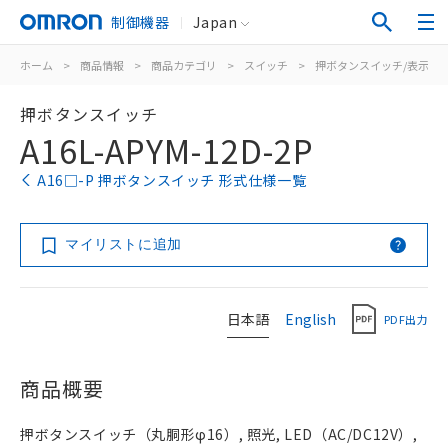
制御機器
Japan
ホーム
>
商品情報
>
商品カテゴリ
>
スイッチ
>
押ボタンスイッチ/表示灯
押ボタンスイッチ
A16L-APYM-12D-2P
A16□-P 押ボタンスイッチ 形式仕様一覧
マイリストに追加
日本語
English
PDF出力
商品概要
押ボタンスイッチ（丸胴形φ16）, 照光, LED（AC/DC12V）,