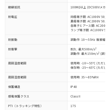
対応予定：EU RoHS指令（10物質）の非含
ご利用条件
有に対応した製品に切り替える予定のある
絶縁抵抗
100MΩ以上 (DC500Vメガ)
商品です。
対応予定なし：EU RoHS指令（10物質）の
耐電圧
同極端子間: AC1000V 50/60
以下の条件をお読みいただき、同意のうえ
異極端子間: AC2000V 50/60
非含有に非対応の商品で、対応品を出す予
ご利用ください。
各端子とアース間: AC2000V 5
定はありません。
ランプ端子間: AC1000V 50
調査・確認中：EU RoHS指令（10物質）の
本サービスは、当社制御機器事業取扱
※1 中国RoHS○×表
非含有の対応状況を調査中または確認中の
耐振動
誤動作: 10～55Hz 複振幅 1
商品の当社在庫状況および標準価格
商品です。
(税抜)を提供させていただくもので
「○」：最大均質材料含有率が中国RoHSの
非該当品：ライセンス料など無形物で、有
2
耐衝撃
耐久: 最大500m/s
す。
基準値以下であることを示します。
害物質有無と関係のない商品です。
2
誤動作: 最大150m/s
(誤動作
当社制御機器事業取扱商品の中には、
「×」：最大均質材料含有率が中国RoHSの
仕入先様の事情により、非含有部品として
本サービスの対象外となる商品もある
基準値を超えていることを示します。
いたものが、含有品と判明した場合などや
周囲温度範囲
使用時: -10～55℃ (ただ
当社は、これら貴社製品のうち、外国
ことをご了承ください。
「－」：未確認です。当社販売部門へお問
保存時: -25～65℃ (ただ
むを得ず変更することがあります。
為替および外国貿易法に定める商品
在庫状況および標準価格照会結果は、
い合わせください。
（以下｢規制貨物等」という）を輸出
記載している更新日時点での社内デー
周囲湿度範囲
使用時: 35～85%RH
*EU RoHS指令（10物質）：
または国外への提供する場合は、日本
記
タに基づき作成されるものであり、閲
説明
鉛(Pb) 1000ppm以下、 水銀(Hg) 1000ppm以下、 カド
*中国RoHS10物質の基準値 (GB/T26572)：
国政府の輸出許可(または役務取引許
号
覧された時点での実際の在庫および標
ミウム(Cd) 100ppm以下、
保護構造
IP40
Pb(鉛) :1000ppm、 Hg(水銀) : 1000ppm、 Cd(カドミウ
可)を取得するなどの必要な手続きを
六価クロム(Cr(Ⅵ)) 1000ppm以下、ポリ臭化ビフェニル
ム) : 100ppm、
準価格とは異なる場合があることをご
類(PBB) 1000ppm以下、ポリ臭化ジフェニルエーテル類
Cr(Ⅵ)(六価クロム) : 1000ppm、 PBBs(ポリ臭化ビフェ
とります。
感電保護クラス
Class II
了承ください。
(PBDE) 1000ppm以下、フタル酸ビス(2-エチルヘキシ
○
一定数以上の在庫あり
ニル類) : 1000ppm、 PBDEs(ポリ臭化ジフェニルエーテ
当社は規制貨物を破棄する場合は、完
ル) (DEHP)(別名：DOP) 1000ppm以下、フタル酸ブチ
正式な納期状況および標準価格はお客
ル類) : 1000ppm、
ルベンジル（BBP） 1000ppm以下、フタル酸ジブチル
全に破砕するなど、違法に輸出されな
DBP(フタル酸ジブチル) : 1000ppm、 DIBP(フタル酸ジ
PTI（トラッキング特性）
175
様のお取引先、またはお客様担当のオ
（DBP） 1000ppm以下、フタル酸ジイソブチル
イソブチル) : 1000ppm、 BBP(フタル酸ブチルベンジ
△
一定数には満たないが在庫あり