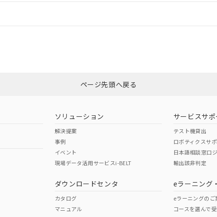
情報更新：
ログイン/会員登録
CCC認証
電波法
みください。
Yes
N/A
非含有証明書
※3
ページ先頭へ戻る
ダウンロードはこちら
型式承認
NK型式承認
ABS型式承認
韓国
（日本
（アメリカ
ソリューション
サービスサポ
舶規格）
船舶規格）
船舶規格）
解決提案
テスト機貸出
事例
ロボティクスサ
No
No
イベント
日本語相談窓口
現場データ活用サービスi-BELT
輸出該非判定
I)
PBBs
PBDEs
DBP
ダウンロードセンタ
eラーニング
この製品の規格認証/適合
その他の認証はこちらのページからご
カタログ
eラーニングのご
マニュアル
コースを選んで受
O
O
O