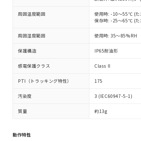
※本証明書は発行
また、RoHS指
混在することから
周囲温度範囲
使用時: -10～55℃
既に当社にて対応
保存時: -25～65℃
り割愛しておりま
周囲湿度範囲
使用時: 35～85%RH
保護構造
IP65耐油形
感電保護クラス
Class II
PTI（トラッキング特性）
175
汚染度
3 (IEC60947-5-1)
質量
約13g
動作特性