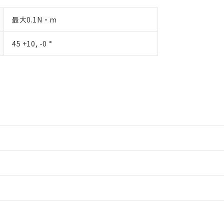
最大0.1N・m
45 +10, -0 °
情報更新：2
情報更新：2
ードすることができます。