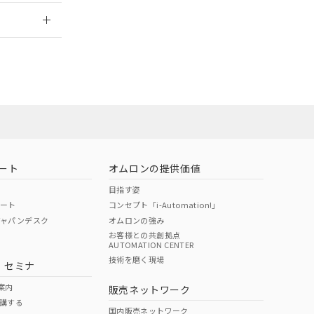
2026/7/29
ート
オムロンの提供価値
目指す姿
ポート
コンセプト「i-Automation!」
ジャパンデスク
オムロンの強み
お客様との共創拠点
AUTOMATION CENTER
DIBP
BBP
DEHP
環境保護
技術を磨く現場
・セミナ
状況ページへ
使用期限
検索ください
案内
販売ネットワーク
講する
O
O
O
e
国内販売ネットワーク