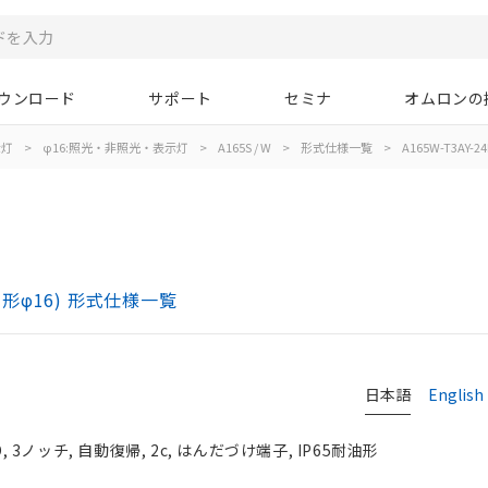
ウンロード
サポート
セミナ
オムロンの
示灯
>
φ16:照光・非照光・表示灯
>
A165S / W
>
形式仕様一覧
>
A165W-T3AY-24
胴形φ16) 形式仕様一覧
日本語
English
 3ノッチ, 自動復帰, 2c, はんだづけ端子, IP65耐油形