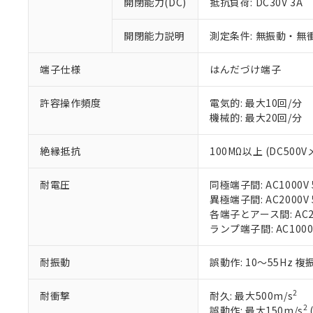
開閉能力(DC)
抵抗負荷: DC30V 3A
があります。
以下の条件をお読
「○」：最大均質
「×」：最大均質
本サービスは
当社は、これ
*EU RoHS指令（10物
開閉能力説明
測定条件: 無振動・無衝
「－」：未確認で
鉛(Pb) 1000ppm以下、
くものです。
う）を輸出ま
記
説明
六価クロム(Cr(Ⅵ)) 1
当社制御機器
などの必要な
フタル酸ビス(2-エチルヘ
端子仕様
はんだづけ端子
号
*中国RoHS10物質の基準値 
ル（DBP） 1000ppm
在庫状況およ
当社は規制貨
Pb(鉛) :1000ppm、 Hg
但し、RoHS指令で産
のであり、閲
ます。
Cr(Ⅵ)(六価クロム) : 
フタル酸エステル類の４
許容操作頻度
電気的: 最大10回/分
○
一定数以
DBP(フタル酸ジブチル) :
い。
当社は貴社製
DEHP(フタル酸ビス(2-エ
機械的: 最大20回/分
正式な納期状
置等に一切使
当社販売員に
※2 対応予定月
△
一定数に
当社は、貴社
絶縁抵抗
100MΩ以上 (DC500V
オムロン制御
また当社は、
※2 環境保護使
在庫状況およ
部品在庫の切り替
たしません。
－
在庫なし
す。
耐電圧
同極端子間: AC1000V 5
「ｅ」：有害物質
機器販売
マイパーツ機
異極端子間: AC2000V 5
「10」：通常の
ている必要が
各端子とアース間: AC200
味します。
空
受注生産
お客様が当ウ
※3 非含有証明
ランプ端子間: AC1000
「－」：未確認で
白
が、当社の製
さい。
下記の非含有証明
耐振動
誤動作: 10～55Hz 複
※当社の共同
いる法人を指
EU RoHS指令（
2
耐衝撃
耐久: 最大500m/s
51物質の非含有証
2
誤動作: 最大150m/s