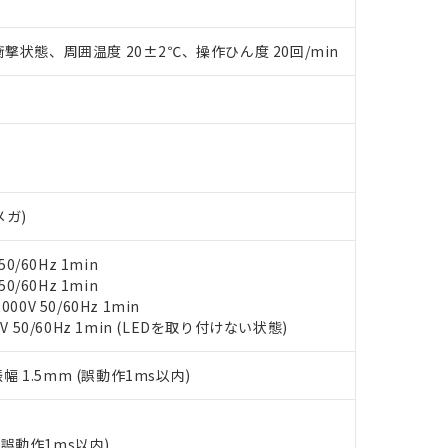
みいただき、同意のうえご利用ください。
材料含有率が中国RoHSの基準値以下であることを示します。
材料含有率が中国RoHSの基準値を超えていることを示します。
、当社制御機器事業取扱商品の当社在庫状況および標準価格(税抜)
ら貴社製品のうち、外国為替および外国貿易法に定める商品（以下｢
質）：
撃状態、周囲温度 20±2℃、操作ひん度 20回/min
す。当社販売部門へお問い合わせください。
 水銀(Hg) 1000ppm以下、 カドミウム(Cd) 100ppm以下、
たは国外への提供する場合は、日本国政府の輸出許可(または役務取
000ppm以下、ポリ臭化ビフェニル類(PBB) 1000ppm以下、ポリ臭化ジフェニルエーテル類(P
事業取扱商品の中には、本サービスの対象外となる商品もあること
手続きをとります。
キシル) (DEHP)(別名：DOP) 1000ppm以下、フタル酸ブチルベンジル（BBP） 100
(GB/T26572)：
以下、フタル酸ジイソブチル (DIBP) 1000ppm以下
び標準価格照会結果は、記載している更新日時点での社内データに
物を破棄する場合は、完全に破砕するなど、違法に輸出されないよ
(水銀) : 1000ppm、 Cd(カドミウム) : 100ppm、
業用監視および制御機器に対する適用除外項目は除く。
覧された時点での実際の在庫および標準価格とは異なる場合がある
1000ppm、 PBBs(ポリ臭化ビフェニル類) : 1000ppm、 PBDEs(ポリ臭化ジフェニルエーテル類
物質については閾値を超える意図的な使用がないことを確認しています。
上の在庫あり
 1000ppm、 DIBP(フタル酸ジイソブチル) : 1000ppm、 BBP(フタル酸ブチルベンジル) :
品を、核兵器、ミサイル、化学兵器、生物兵器またはその他武器並
チルヘキシル)) : 1000ppm
況および標準価格はお客様のお取引先、またはお客様担当のオムロ
用いたしません。
ご相談ください。
は満たないが在庫あり
製品を第三者に販売する場合は、上記1、2および3の内容を当該第
メガ)
機器販売店や当社販売拠点は「
販売ネットワーク
」をご確認くだ
販売先および販売に係わる関係者が違法に輸出するおそれがある場
用期限
び標準価格結果を当社の事前の承諾なく第三者に漏洩または開示し
え状況などにより、予定月が前後することがあります。
(最新の在庫状況については、お客様のお取引先、またはお客様担当
0/60Hz 1min
（10物質）のすべてが基準値以下であることを示します。
店・当社販売員にご確認ください)
能（部品リスト作成サービス）をご利用いただくには、I-Webメン
0/60Hz 1min
使用状況下において有害物質が外部に漏えいし、環境に深刻な影響を
あります。
0V 50/60Hz 1min
機種、また在庫状況の情報を公開していない機種
ェブサイト上で当社にご登録された部品リストについて、当社およ
書ダウンロード
V 50/60Hz 1min (LEDを取り付けない状態)
す。当社販売部門へお問い合わせください。
品・サービスに関するお客様との取引・商談に必要な範囲で利用す
合意する
キャンセル
書をダウンロードすることができます。
振幅 1.5mm (誤動作1ms以内)
利用者とは、
"個人情報の共同利用に関して"
の「1.共同利用者の
します。
10物質）の非含有証明書
明書（当社基準）
(誤動作1ms以内)