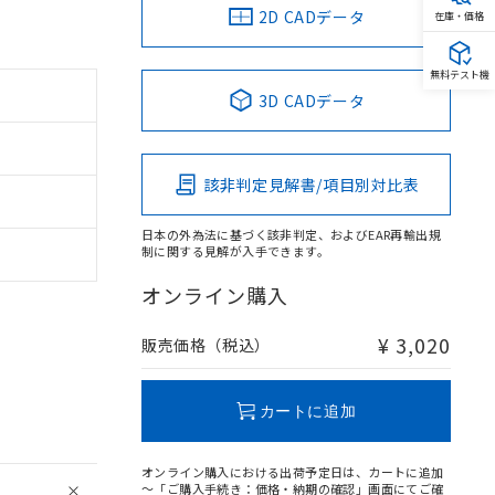
2D CADデータ
在庫・価格
無料テスト機
3D CADデータ
該非判定見解書/項目別対比表
日本の外為法に基づく該非判定、およびEAR再輸出規
制に関する見解が入手できます。
オンライン購入
¥ 3,020
販売価格（税込）
カートに追加
オンライン購入における出荷予定日は、カートに追加
～「ご購入手続き：価格・納期の確認」画面にてご確