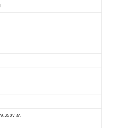
用
 RoHS指令（10物質）の非含有に対応した製品が提供可能な商品です
oHS指令（10物質）の非含有に対応した製品に切り替える予定のある
 RoHS指令（10物質）の非含有に非対応の商品で、対応品を出す予
 RoHS指令（10物質）の非含有の対応状況を調査中または確認中の
AC250V 3A
ンス料など無形物で、有害物質有無と関係のない商品です。
○×表
より、非含有部品としていたものが、含有品と判明した場合などやむ