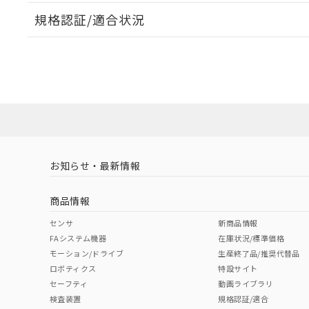
規格認証/適合状況
EU RoHS
注意事項・凡例
UL認証
CSA認証
CEマーキング
ダウンロードデータをご利用いただく前に、以下を必ずお読
No
No
Yes
対応状況
対応予定月
※1
※2
ソフトウェアの使用条件
対応済み
LR型式承認
DNV型式承認
BV型式承認
KR
（イギリス
（ノルウェー
（フランス
（
お知らせ・最新情報
中国 RoHS
注意事項・凡例
船舶規格）
船舶規格）
船舶規格）
船
商品情報
No
No
No
No
中国 RoHS表
※1 ※2
センサ
新商品情報
FAシステム機器
在庫状況/標準価格
Pb
Hg
Cd
Cr(V
モーション/ドライブ
生産終了品/推奨代替品
ロボティクス
特設サイト
セーフティ
動画ライブラリ
検査装置
規格認証/適合
O
O
O
O