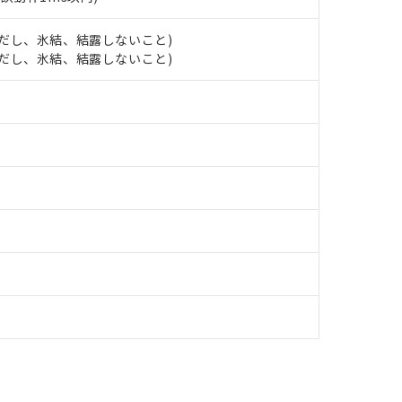
日時点で非含有を証明するもので、過去に遡って非含有を証明するも
令のフタル酸エステル類４物質の対応では、対応完了までの期間は出
備考欄に対応日を記載しておりました。
 (ただし、氷結、結露しないこと)
品への在庫切替を完了していることから、特段のことがない限り、20
 (ただし、氷結、結露しないこと)
す。