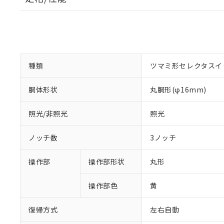
種類
ツマミ形セレクタスイ
胴体形状
丸胴形(φ16mm)
照光/非照光
照光
ノッチ数
3ノッチ
操作部
操作部形状
丸形
操作部色
黄
復帰方式
左右自動