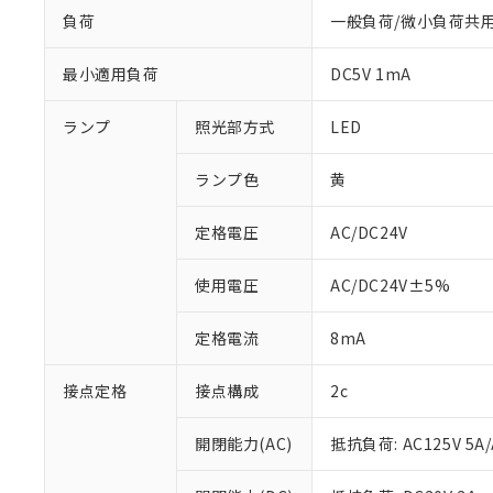
負荷
一般負荷/微小負荷共
最小適用負荷
DC5V 1mA
ランプ
照光部方式
LED
ランプ色
黄
定格電圧
AC/DC24V
使用電圧
AC/DC24V±5%
※1 対応状況
定格電流
8mA
対応済み：EU
対応予定：EU R
接点定格
接点構成
2c
対応予定なし：EU
調査・確認中：EU
ご利用条件
開閉能力(AC)
抵抗負荷: AC125V 5A/
非該当品：ライセ
※1 中国RoHS
仕入先様の事情に