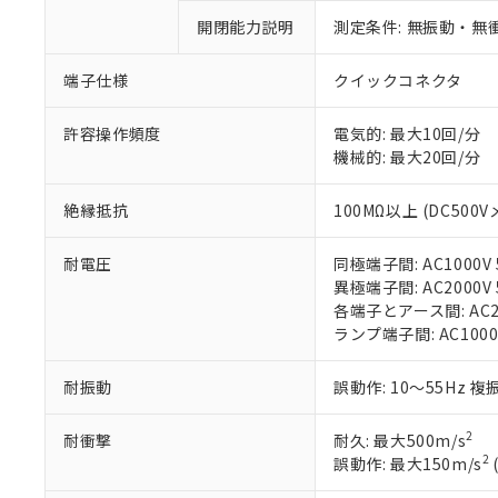
鉛(Pb) 1000ppm以下、
くものです。
う）を輸出ま
記
説明
六価クロム(Cr(Ⅵ)) 1
開閉能力説明
測定条件: 無振動・無衝
当社制御機器
などの必要な
フタル酸ビス(2-エチルヘ
号
*中国RoHS10物質の基準値 
ル（DBP） 1000ppm
在庫状況およ
当社は規制貨
Pb(鉛) :1000ppm、 Hg
但し、RoHS指令で産
のであり、閲
ます。
端子仕様
クイックコネクタ
Cr(Ⅵ)(六価クロム) : 
フタル酸エステル類の４
○
一定数以
DBP(フタル酸ジブチル) :
い。
当社は貴社製
DEHP(フタル酸ビス(2-エ
正式な納期状
置等に一切使
許容操作頻度
電気的: 最大10回/分
当社販売員に
※2 対応予定月
△
一定数に
当社は、貴社
機械的: 最大20回/分
オムロン制御
また当社は、
※2 環境保護使
在庫状況およ
部品在庫の切り替
たしません。
－
在庫なし
絶縁抵抗
100MΩ以上 (DC500V
す。
「ｅ」：有害物質
機器販売
マイパーツ機
「10」：通常の
耐電圧
同極端子間: AC1000V 5
ている必要が
味します。
空
受注生産
異極端子間: AC2000V 5
お客様が当ウ
※3 非含有証明
「－」：未確認で
白
各端子とアース間: AC200
が、当社の製
ランプ端子間: AC1000
さい。
下記の非含有証明
※当社の共同
いる法人を指
EU RoHS指令（
耐振動
誤動作: 10～55Hz 複
51物質の非含有証
※本証明書は発行
2
耐衝撃
耐久: 最大500m/s
また、RoHS指
2
誤動作: 最大150m/s
混在することから