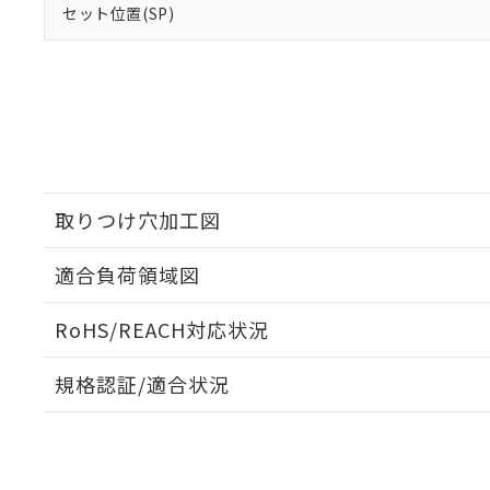
セット位置(SP)
取りつけ穴加工図
適合負荷領域図
RoHS/REACH対応状況
規格認証/適合状況
EU RoHS
注意事項・凡例
UL認証
CSA認証
CEマーキング