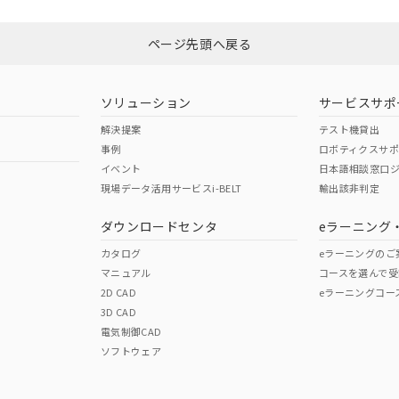
Yes
N/A
非含有証明書
※3
ページ先頭へ戻る
ダウンロードはこちら
型式承認
NK型式承認
ABS型式承認
韓国
（日本
（アメリカ
ソリューション
サービスサポ
舶規格）
船舶規格）
船舶規格）
解決提案
テスト機貸出
事例
ロボティクスサ
No
No
イベント
日本語相談窓口
現場データ活用サービスi-BELT
輸出該非判定
I)
PBBs
PBDEs
DBP
ダウンロードセンタ
eラーニング
この製品の規格認証/適合
その他の認証はこちらのページからご
カタログ
eラーニングのご
マニュアル
コースを選んで受
O
O
O
2D CAD
eラーニングコー
3D CAD
電気制御CAD
在庫等で未対応品が混在する可能性があります。
ソフトウェア
問い合わせください。