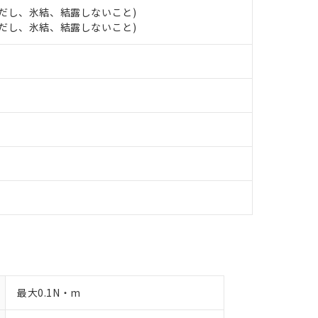
品への在庫切替を完了していることから、特段のことがない限り、20
 (ただし、氷結、結露しないこと)
す。
 (ただし、氷結、結露しないこと)
最大0.1N・m