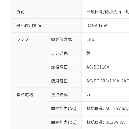
負荷
一般負荷/微小負荷共
最小適用負荷
DC5V 1mA
ランプ
照光部方式
LED
ランプ色
黄
※1 対応状況
定格電圧
AC/DC110V
対応済み：EU
使用電圧
AC/DC 100/110V（A
対応予定：EU R
対応予定なし：EU
接点定格
接点構成
2c
調査・確認中：EU
ご利用条件
非該当品：ライセ
※1 中国RoHS
仕入先様の事情に
開閉能力(AC)
抵抗負荷: AC125V 5A/
があります。
以下の条件をお読
「○」：最大均質
開閉能力(DC)
抵抗負荷: DC30V 3A
「×」：最大均質
本サービスは
当社は、これ
*EU RoHS指令（10物
「－」：未確認で