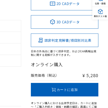
2D CADデータ
在庫・価格
無料テスト機
3D CADデータ
該非判定見解書/項目別対比表
日本の外為法に基づく該非判定、およびEAR再輸出規
制に関する見解が入手できます。
オンライン購入
¥ 5,280
販売価格（税込）
カートに追加
オンライン購入における出荷予定日は、カートに追加
～「ご購入手続き：価格・納期の確認」画面にてご確