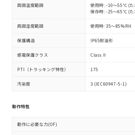
既に当社にて対応
周囲温度範囲
使用時: -10～55℃
り割愛しておりま
保存時: -25～65℃
周囲湿度範囲
使用時: 35～85%RH
保護構造
IP65耐油形
感電保護クラス
Class II
PTI（トラッキング特性）
175
汚染度
3 (IEC60947-5-1)
動作特性
動作に必要な力(OF)