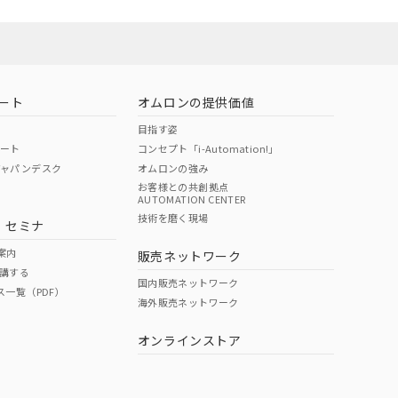
ート
オムロンの提供価値
目指す姿
ポート
コンセプト「i-Automation!」
ジャパンデスク
オムロンの強み
お客様との共創拠点
AUTOMATION CENTER
DIBP
BBP
DEHP
環境保護
技術を磨く現場
・セミナ
状況ページへ
使用期限
検索ください
案内
販売ネットワーク
講する
O
O
O
10
国内販売ネットワーク
ス一覧（PDF）
海外販売ネットワーク
オンラインストア