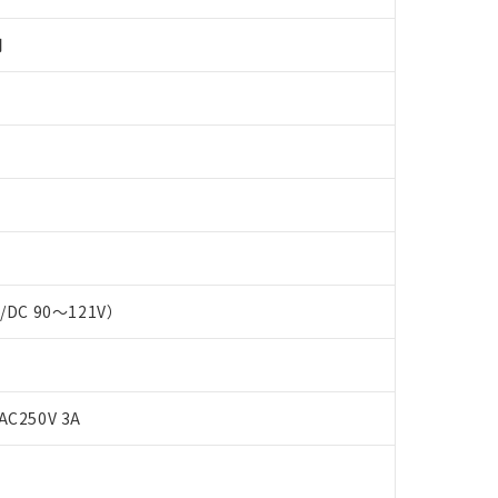
用
 RoHS指令（10物質）の非含有に対応した製品が提供可能な商品です
C/DC 90～121V）
oHS指令（10物質）の非含有に対応した製品に切り替える予定のある
 RoHS指令（10物質）の非含有に非対応の商品で、対応品を出す予
 RoHS指令（10物質）の非含有の対応状況を調査中または確認中の
ンス料など無形物で、有害物質有無と関係のない商品です。
○×表
より、非含有部品としていたものが、含有品と判明した場合などやむ
AC250V 3A
みいただき、同意のうえご利用ください。
材料含有率が中国RoHSの基準値以下であることを示します。
材料含有率が中国RoHSの基準値を超えていることを示します。
、当社制御機器事業取扱商品の当社在庫状況および標準価格(税抜)
ら貴社製品のうち、外国為替および外国貿易法に定める商品（以下｢
質）：
す。当社販売部門へお問い合わせください。