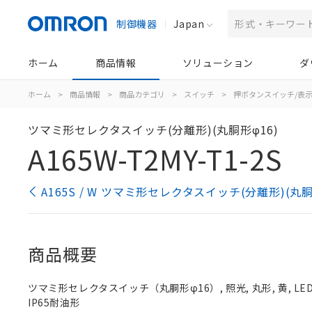
制御機器
Japan
ホーム
商品情報
ソリューション
ダ
ホーム
>
商品情報
>
商品カテゴリ
>
スイッチ
>
押ボタンスイッチ/表
ツマミ形セレクタスイッチ(分離形)(丸胴形φ16)
A165W-T2MY-T1-2S
A165S / W ツマミ形セレクタスイッチ(分離形)(丸
商品概要
ツマミ形セレクタスイッチ（丸胴形φ16）, 照光, 丸形, 黄, LED,
IP65耐油形