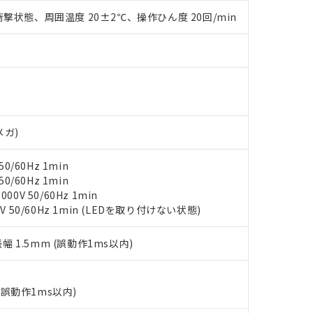
 水銀(Hg) 1000ppm以下、 カドミウム(Cd) 100ppm以下、
たは国外への提供する場合は、日本国政府の輸出許可(または役務取
000ppm以下、ポリ臭化ビフェニル類(PBB) 1000ppm以下、ポリ臭化ジフェニルエーテル類(P
撃状態、周囲温度 20±2℃、操作ひん度 20回/min
事業取扱商品の中には、本サービスの対象外となる商品もあること
手続きをとります。
キシル) (DEHP)(別名：DOP) 1000ppm以下、フタル酸ブチルベンジル（BBP） 100
(GB/T26572)：
以下、フタル酸ジイソブチル (DIBP) 1000ppm以下
び標準価格照会結果は、記載している更新日時点での社内データに
物を破棄する場合は、完全に破砕するなど、違法に輸出されないよ
(水銀) : 1000ppm、 Cd(カドミウム) : 100ppm、
業用監視および制御機器に対する適用除外項目は除く。
覧された時点での実際の在庫および標準価格とは異なる場合がある
1000ppm、 PBBs(ポリ臭化ビフェニル類) : 1000ppm、 PBDEs(ポリ臭化ジフェニルエーテル類
物質については閾値を超える意図的な使用がないことを確認しています。
上の在庫あり
 1000ppm、 DIBP(フタル酸ジイソブチル) : 1000ppm、 BBP(フタル酸ブチルベンジル) :
品を、核兵器、ミサイル、化学兵器、生物兵器またはその他武器並
チルヘキシル)) : 1000ppm
況および標準価格はお客様のお取引先、またはお客様担当のオムロ
用いたしません。
ご相談ください。
は満たないが在庫あり
製品を第三者に販売する場合は、上記1、2および3の内容を当該第
機器販売店や当社販売拠点は「
販売ネットワーク
」をご確認くだ
販売先および販売に係わる関係者が違法に輸出するおそれがある場
用期限
び標準価格結果を当社の事前の承諾なく第三者に漏洩または開示し
え状況などにより、予定月が前後することがあります。
(最新の在庫状況については、お客様のお取引先、またはお客様担当
メガ)
（10物質）のすべてが基準値以下であることを示します。
店・当社販売員にご確認ください)
能（部品リスト作成サービス）をご利用いただくには、I-Webメン
使用状況下において有害物質が外部に漏えいし、環境に深刻な影響を
0/60Hz 1min
あります。
機種、また在庫状況の情報を公開していない機種
0/60Hz 1min
ェブサイト上で当社にご登録された部品リストについて、当社およ
書ダウンロード
す。当社販売部門へお問い合わせください。
0V 50/60Hz 1min
品・サービスに関するお客様との取引・商談に必要な範囲で利用す
合意する
キャンセル
V 50/60Hz 1min (LEDを取り付けない状態)
書をダウンロードすることができます。
利用者とは、
"個人情報の共同利用に関して"
の「1.共同利用者の
します。
10物質）の非含有証明書
振幅 1.5mm (誤動作1ms以内)
明書（当社基準）
日時点で非含有を証明するもので、過去に遡って非含有を証明するも
令のフタル酸エステル類４物質の対応では、対応完了までの期間は出
(誤動作1ms以内)
備考欄に対応日を記載しておりました。