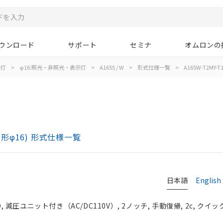
ウンロード
サポート
セミナ
オムロンの
示灯
>
φ16:照光・非照光・表示灯
>
A165S / W
>
形式仕様一覧
>
A165W-T2MY-T1
胴形φ16) 形式仕様一覧
日本語
English
 減圧ユニット付き（AC/DC110V）, 2ノッチ, 手動復帰, 2c, クイ