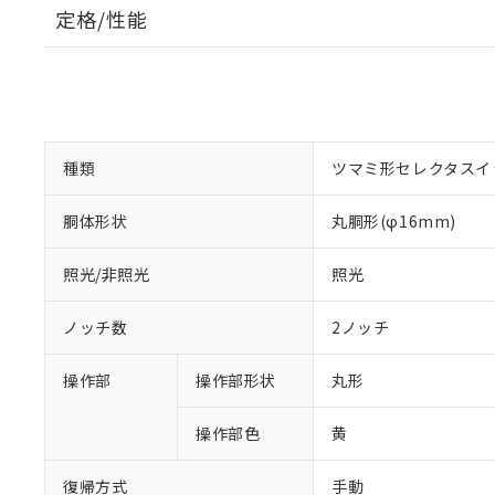
定格/性能
種類
ツマミ形セレクタスイ
胴体形状
丸胴形(φ16mm)
照光/非照光
照光
ノッチ数
2ノッチ
操作部
操作部形状
丸形
操作部色
黄
復帰方式
手動