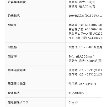
す。
許容操作頻度
電気的: 最大10回/分
機械的: 最大20回/分
対応予定：EU RoHS指令（10物質）の非含
ご利用条件
有に対応した製品に切り替える予定のある
絶縁抵抗
100MΩ以上 (DC500Vメガ)
商品です。
対応予定なし：EU RoHS指令（10物質）の
耐電圧
同極端子間: AC1000V 50/60
以下の条件をお読みいただき、同意のうえ
非含有に非対応の商品で、対応品を出す予
異極端子間: AC2000V 50/60
ご利用ください。
定はありません。
各端子とアース間: AC2000V 5
調査・確認中：EU RoHS指令（10物質）の
ランプ端子間: AC1000V 50
本サービスは、当社制御機器事業取扱
※1 中国RoHS○×表
非含有の対応状況を調査中または確認中の
商品の当社在庫状況および標準価格
商品です。
耐振動
誤動作: 10～55Hz 複振幅 1
(税抜)を提供させていただくもので
「○」：最大均質材料含有率が中国RoHSの
非該当品：ライセンス料など無形物で、有
す。
基準値以下であることを示します。
2
耐衝撃
耐久: 最大500m/s
害物質有無と関係のない商品です。
当社制御機器事業取扱商品の中には、
2
誤動作: 最大150m/s
(誤動作
「×」：最大均質材料含有率が中国RoHSの
仕入先様の事情により、非含有部品として
本サービスの対象外となる商品もある
基準値を超えていることを示します。
いたものが、含有品と判明した場合などや
当社は、これら貴社製品のうち、外国
ことをご了承ください。
周囲温度範囲
使用時: -10～55℃ (ただ
「－」：未確認です。当社販売部門へお問
むを得ず変更することがあります。
為替および外国貿易法に定める商品
在庫状況および標準価格照会結果は、
保存時: -25～65℃ (ただ
い合わせください。
（以下｢規制貨物等」という）を輸出
記載している更新日時点での社内デー
*EU RoHS指令（10物質）：
または国外への提供する場合は、日本
周囲湿度範囲
使用時: 35～85%RH
記
タに基づき作成されるものであり、閲
説明
鉛(Pb) 1000ppm以下、 水銀(Hg) 1000ppm以下、 カド
*中国RoHS10物質の基準値 (GB/T26572)：
国政府の輸出許可(または役務取引許
号
覧された時点での実際の在庫および標
ミウム(Cd) 100ppm以下、
Pb(鉛) :1000ppm、 Hg(水銀) : 1000ppm、 Cd(カドミウ
保護構造
可)を取得するなどの必要な手続きを
IP65耐油形
六価クロム(Cr(Ⅵ)) 1000ppm以下、ポリ臭化ビフェニル
ム) : 100ppm、
準価格とは異なる場合があることをご
類(PBB) 1000ppm以下、ポリ臭化ジフェニルエーテル類
Cr(Ⅵ)(六価クロム) : 1000ppm、 PBBs(ポリ臭化ビフェ
とります。
了承ください。
(PBDE) 1000ppm以下、フタル酸ビス(2-エチルヘキシ
○
一定数以上の在庫あり
ニル類) : 1000ppm、 PBDEs(ポリ臭化ジフェニルエーテ
感電保護クラス
Class II
当社は規制貨物を破棄する場合は、完
ル) (DEHP)(別名：DOP) 1000ppm以下、フタル酸ブチ
正式な納期状況および標準価格はお客
ル類) : 1000ppm、