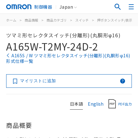
制御機器
Japan
ホーム
>
商品情報
>
商品カテゴリ
>
スイッチ
>
押ボタンスイッチ/表示灯
ツマミ形セレクタスイッチ(分離形)(丸胴形φ16)
A165W-T2MY-24D-2
A165S / W ツマミ形セレクタスイッチ(分離形)(丸胴形φ16)
形式仕様一覧
マイリストに追加
日本語
English
PDF出力
商品概要