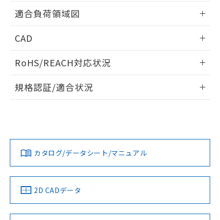
用者の範囲」に記載されている法人を
情報更新：2026/05/21
るもので、過去に遡って非含有を証明する
適合負荷領域図
指します。
ものではありません。
また、RoHS指令のフタル酸エステル類４
情報更新：2026/05/21
CAD
物質の対応では、対応完了までの期間は出
荷製品に未対応品が混在することから備考
ログイン/会員登録いただくと、CADデータをダウンロー
欄に対応日を記載しておりました。
RoHS/REACH対応状況
ドすることができます。
既に当社にて対応品への在庫切替を完了
情報更新：2026/7/29
していることから、特段のことがない限
規格認証/適合状況
り、2022年1月12日より割愛しておりま
ログイン/会員登録
す。
EU RoHS
注意事項・凡例
UL認証
CSA認証
CEマーキング
No
No
Yes
対応状況
対応予定月
※1
※2
ダウンロードデータをご利用いただく前に、以下を必ずお読
みください。
カタログ/データシート/マニュアル
対応済み
ソフトウェアの使用条件
LR型式承認
DNV型式承認
BV型式承認
KR型式承
（イギリス
（ノルウェー
（フランス
（韓国
船舶規格）
船舶規格）
船舶規格）
船舶規格
中国 RoHS
注意事項・凡例
2D CADデータ
No
No
No
No
中国 RoHS表