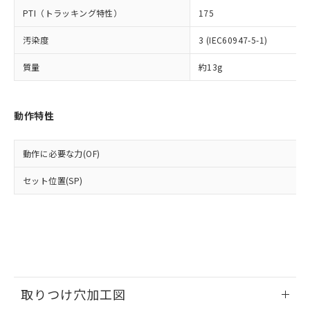
ルベンジル（BBP） 1000ppm以下、フタル酸ジブチル
全に破砕するなど、違法に輸出されな
DBP(フタル酸ジブチル) : 1000ppm、 DIBP(フタル酸ジ
様のお取引先、またはお客様担当のオ
（DBP） 1000ppm以下、フタル酸ジイソブチル
PTI（トラッキング特性）
175
イソブチル) : 1000ppm、 BBP(フタル酸ブチルベンジ
△
一定数には満たないが在庫あり
いよう必要な手段を講じます。
ムロン制御機器販売店・当社販売員に
(DIBP) 1000ppm以下
ル) : 1000ppm、
当社は貴社製品を、核兵器、ミサイ
但し、RoHS指令で産業用監視および制御機器に対する
DEHP(フタル酸ビス(2-エチルヘキシル)) : 1000ppm
ご相談ください。
汚染度
3 (IEC60947-5-1)
適用除外項目は除く。
ル、化学兵器、生物兵器またはその他
－
在庫なし(最新の在庫状況につ
オムロン制御機器販売店や当社販売拠
フタル酸エステル類の４物質については閾値を超える意
武器並びにこれらの製造装置等に一切
いては、お客様のお取引先、ま
図的な使用がないことを確認しています。
点は「
販売ネットワーク
」をご確認
質量
約13g
※2 環境保護使用期限
使用いたしません。
たはお客様担当のオムロン制御
ください。
当社は、貴社製品を第三者に販売する
機器販売店・当社販売員にご確
在庫状況および標準価格結果を当社の
※2 対応予定月
「ｅ」：有害物質（10物質）のすべてが基
場合は、上記1、2および3の内容を当
認ください)
事前の承諾なく第三者に漏洩または開
動作特性
準値以下であることを示します。
該第三者に通知します。また当社は、
示しないようお願いします。
部品在庫の切り替え状況などにより、予定
「10」：通常の使用状況下において有害物
販売先および販売に係わる関係者が違
マイパーツ機能（部品リスト作成サー
空
受注生産機種、また在庫状況の
月が前後することがあります。
質が外部に漏えいし、環境に深刻な影響を
法に輸出するおそれがある場合は、取
ビス）をご利用いただくには、I-Web
動作に必要な力(OF)
白
情報を公開していない機種
及ぼさない年数を意味します。
り引きをいたしません。
メンバーズにご登録されている必要が
「－」：未確認です。当社販売部門へお問
セット位置(SP)
あります。
い合わせください。
お客様が当ウェブサイト上で当社にご
※3 非含有証明書ダウンロード
登録された部品リストについて、当社
および当社の共同利用者が、当社の製
下記の非含有証明書をダウンロードするこ
品・サービスに関するお客様との取
とができます。
合意する
キャンセル
引・商談に必要な範囲で利用すること
をご了承ください。
EU RoHS指令（10物質）の非含有証明書
※当社の共同利用者とは、
"個人情報
取りつけ穴加工図
51物質の非含有証明書（当社基準）
の共同利用に関して"
の「1.共同利
※本証明書は発行日時点で非含有を証明す