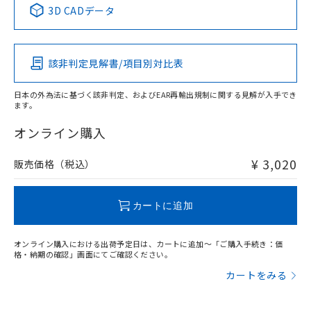
※1 ※2
3D CADデータ
この製品の規格認証/適合状況ページへ
Pb
Hg
Cd
Cr(VI)
その他の認証はこちらのページからご検索ください
該非判定見解書/項目別対比表
O
O
O
O
日本の外為法に基づく該非判定、およびEAR再輸出規制に関する見解が入手でき
ます。
"対応済み"や非含有の記載がされた商品であっても、流通
在庫等で未対応品が混在する可能性があります。
オンライン購入
非含有品が必要な際は、弊社営業部門もしくは販売店へお
問い合わせください。
¥ 3,020
販売価格（税込）
この製品のRoHS/REACH対応状況ページへ
カートに追加
オンライン購入における出荷予定日は、カートに追加～「ご購入手続き：価
格・納期の確認」画面にてご確認ください。
カートをみる