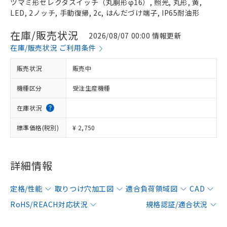
ツマミ形セレクタスイッチ（丸胴形φ16）, 照光, 丸形, 黄,
LED, 2ノッチ, 手動復帰, 2c, はんだづけ端子, IP65耐油形
在庫/販売状況
2026/08/07 00:00 情報更新
在庫/販売状況 ご利用条件
販売状況
販売中
機種区分
受注生産機種
在庫状況
標準価格(税別)
¥ 2,750
詳細情報
定格/性能
取りつけ穴加工図
適合負荷領域図
CAD
RoHS/REACH対応状況
規格認証/適合状況