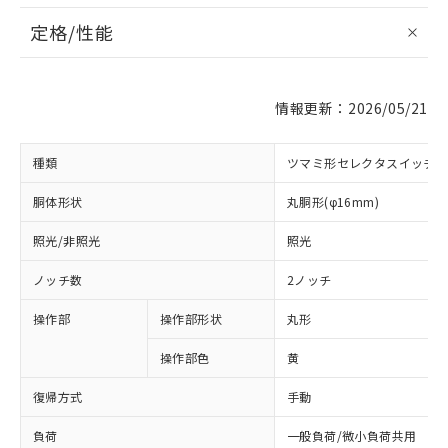
定格/性能
情報更新：2026/05/21
種類
ツマミ形セレクタスイッチ
胴体形状
丸胴形(φ16mm)
照光/非照光
照光
ノッチ数
2ノッチ
操作部
操作部形状
丸形
操作部色
黄
復帰方式
手動
負荷
一般負荷/微小負荷共用