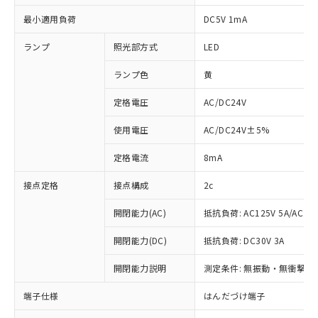
最小適用負荷
DC5V 1mA
ランプ
照光部方式
LED
ランプ色
黄
定格電圧
AC/DC24V
使用電圧
AC/DC24V±5%
定格電流
8mA
接点定格
接点構成
2c
開閉能力(AC)
抵抗負荷: AC125V 5A/AC250
開閉能力(DC)
抵抗負荷: DC30V 3A
※1 対応状況
開閉能力説明
測定条件: 無振動・無衝撃状態
対応済み：EU RoHS指令（10物質）の
端子仕様
はんだづけ端子
非含有に対応した製品が提供可能な商品で