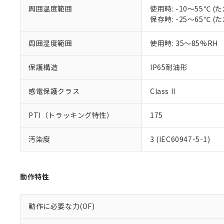
既に当社にて対応
周囲温度範囲
使用時: -10～55℃
り割愛しておりま
保存時: -25～65℃
周囲湿度範囲
使用時: 35～85%RH
保護構造
IP65耐油形
感電保護クラス
Class II
PTI（トラッキング特性）
175
汚染度
3 (IEC60947-5-1)
動作特性
動作に必要な力(OF)