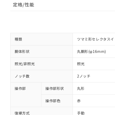
定格/性能
種類
ツマミ形セレクタスイ
胴体形状
丸胴形(φ16mm)
照光/非照光
照光
ノッチ数
2ノッチ
操作部
操作部形状
丸形
操作部色
赤
復帰方式
手動