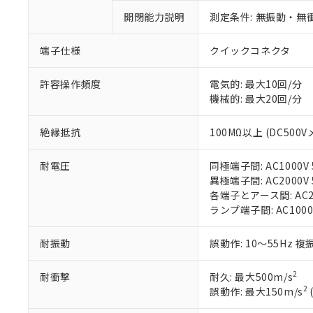
鉛(Pb) 1000ppm以下、
くものです。
う）を輸出ま
記
説明
六価クロム(Cr(Ⅵ)) 1
開閉能力説明
測定条件: 無振動・無衝
当社制御機器
などの必要な
フタル酸ビス(2-エチルヘ
号
*中国RoHS10物質の基準値 
ル（DBP） 1000ppm
在庫状況およ
当社は規制貨
Pb(鉛) :1000ppm、 Hg
但し、RoHS指令で産
のであり、閲
ます。
端子仕様
クイックコネクタ
Cr(Ⅵ)(六価クロム) : 
フタル酸エステル類の４
○
一定数以
DBP(フタル酸ジブチル) :
い。
当社は貴社製
DEHP(フタル酸ビス(2-エ
正式な納期状
置等に一切使
許容操作頻度
電気的: 最大10回/分
当社販売員に
※2 対応予定月
△
一定数に
当社は、貴社
機械的: 最大20回/分
オムロン制御
また当社は、
※2 環境保護使
在庫状況およ
部品在庫の切り替
たしません。
－
在庫なし
絶縁抵抗
100MΩ以上 (DC500V
す。
「ｅ」：有害物質
機器販売
マイパーツ機
「10」：通常の
耐電圧
同極端子間: AC1000V 5
ている必要が
味します。
空
受注生産
異極端子間: AC2000V 5
お客様が当ウ
※3 非含有証明
「－」：未確認で
白
各端子とアース間: AC200
が、当社の製
ランプ端子間: AC1000
さい。
下記の非含有証明
※当社の共同
いる法人を指
EU RoHS指令（
耐振動
誤動作: 10～55Hz 複
51物質の非含有証
※本証明書は発行
2
耐衝撃
耐久: 最大500m/s
また、RoHS指
2
誤動作: 最大150m/s
混在することから