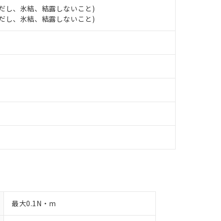
品への在庫切替を完了していることから、特段のことがない限り、20
 (ただし、氷結、結露しないこと)
す。
 (ただし、氷結、結露しないこと)
最大0.1N・m