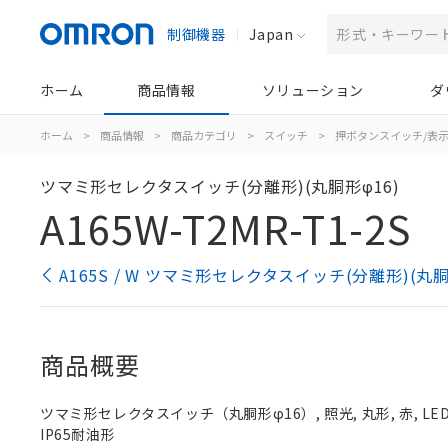
制御機器
Japan
ホーム
商品情報
ソリューション
ダ
ホーム
>
商品情報
>
商品カテゴリ
>
スイッチ
>
押ボタンスイッチ/表
ツマミ形セレクタスイッチ(分離形)(丸胴形φ16)
A165W-T2MR-T1-2S
A165S / W ツマミ形セレクタスイッチ(分離形)(丸
商品概要
ツマミ形セレクタスイッチ（丸胴形φ16）, 照光, 丸形, 赤, LED,
IP65耐油形