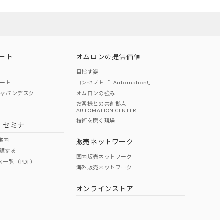
ート
オムロンの提供価値
目指す姿
ポート
コンセプト「i-Automation!」
ジャパンデスク
オムロンの強み
お客様との共創拠点
AUTOMATION CENTER
DIBP
BBP
DEHP
環境保護
技術を磨く現場
・セミナ
状況ページへ
使用期限
検索ください
案内
販売ネットワーク
講する
O
O
O
10
国内販売ネットワーク
ス一覧（PDF）
海外販売ネットワーク
オンラインストア