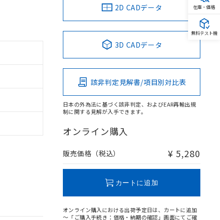
2D CADデータ
在庫・価格
無料テスト機
3D CADデータ
該非判定見解書/項目別対比表
日本の外為法に基づく該非判定、およびEAR再輸出規
制に関する見解が入手できます。
オンライン購入
¥ 5,280
販売価格（税込）
カートに追加
オンライン購入における出荷予定日は、カートに追加
～「ご購入手続き：価格・納期の確認」画面にてご確