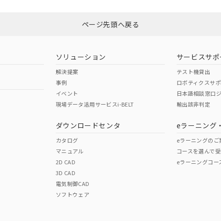
Yes
N/A
非含有証明書
※3
ページ先頭へ戻る
ダウンロードはこちら
型式承認
NK型式承認
ABS型式承認
韓国
（日本
（アメリカ
ソリューション
サービスサポ
舶規格）
船舶規格）
船舶規格）
解決提案
テスト機貸出
事例
ロボティクスサ
No
No
イベント
日本語相談窓口
現場データ活用サービスi-BELT
輸出該非判定
I)
PBBs
PBDEs
DBP
ダウンロードセンタ
eラーニング
この製品の規格認証/適合
その他の認証はこちらのページからご
カタログ
eラーニングのご
マニュアル
コースを選んで受
O
O
O
2D CAD
eラーニングコー
3D CAD
電気制御CAD
在庫等で未対応品が混在する可能性があります。
ソフトウェア
問い合わせください。