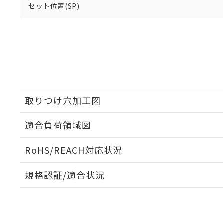
セット位置(SP)
取りつけ穴加工図
適合負荷領域図
RoHS/REACH対応状況
規格認証/適合状況
EU RoHS
注意事項・凡例
UL認証
CSA認証
CEマーキング