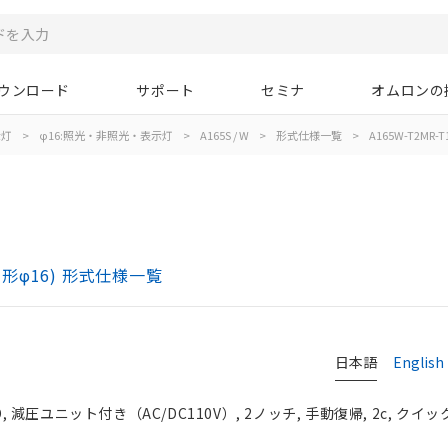
ウンロード
サポート
セミナ
オムロンの
示灯
>
φ16:照光・非照光・表示灯
>
A165S / W
>
形式仕様一覧
>
A165W-T2MR-T
胴形φ16) 形式仕様一覧
日本語
English
 減圧ユニット付き（AC/DC110V）, 2ノッチ, 手動復帰, 2c, クイ