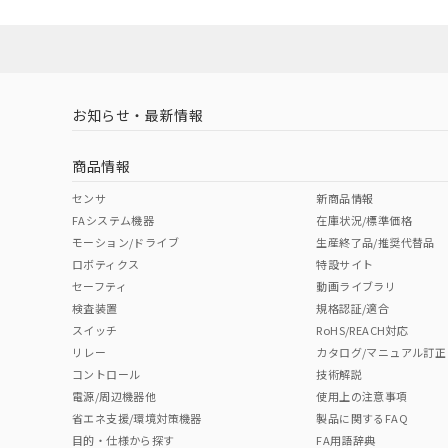
No
No
Yes
対応状況
対応予定月
※1
※2
対応済み
LR型式承認
DNV型式承認
BV型式承認
KR
（イギリス
（ノルウェー
（フランス
（
お知らせ・最新情報
中国 RoHS
注意事項・凡例
船舶規格）
船舶規格）
船舶規格）
船
商品情報
No
No
No
No
中国 RoHS表
※1 ※2
センサ
新商品情報
FAシステム機器
在庫状況/標準価格
Pb
Hg
Cd
Cr(V
モーション/ドライブ
生産終了品/推奨代替品
ロボティクス
特設サイト
セーフティ
動画ライブラリ
検査装置
規格認証/適合
X
O
O
O
スイッチ
RoHS/REACH対応
リレー
カタログ/マニュアル訂正
コントロール
技術解説
"対応済み"や非含有の記載がされた商品であっても、流通
電源/周辺機器他
使用上の注意事項
非含有品が必要な際は、弊社営業部門もしくは販売店へお
省エネ支援/環境対策機器
製品に関するFAQ
目的・仕様から探す
FA用語辞典