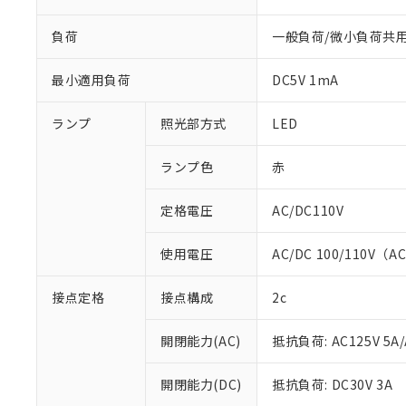
負荷
一般負荷/微小負荷共
最小適用負荷
DC5V 1mA
ランプ
照光部方式
LED
ランプ色
赤
※1 対応状況
定格電圧
AC/DC110V
対応済み：EU
使用電圧
AC/DC 100/110V（A
対応予定：EU R
対応予定なし：EU
接点定格
接点構成
2c
調査・確認中：EU
ご利用条件
非該当品：ライセ
※1 中国RoHS
仕入先様の事情に
開閉能力(AC)
抵抗負荷: AC125V 5A/
があります。
以下の条件をお読
「○」：最大均質
開閉能力(DC)
抵抗負荷: DC30V 3A
「×」：最大均質
本サービスは
当社は、これ
*EU RoHS指令（10物
「－」：未確認で