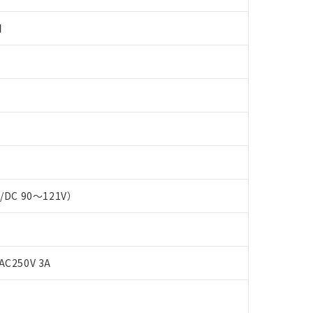
用
 RoHS指令（10物質）の非含有に対応した製品が提供可能な商品です
C/DC 90～121V）
oHS指令（10物質）の非含有に対応した製品に切り替える予定のある
 RoHS指令（10物質）の非含有に非対応の商品で、対応品を出す予
 RoHS指令（10物質）の非含有の対応状況を調査中または確認中の
ンス料など無形物で、有害物質有無と関係のない商品です。
○×表
より、非含有部品としていたものが、含有品と判明した場合などやむ
AC250V 3A
みいただき、同意のうえご利用ください。
材料含有率が中国RoHSの基準値以下であることを示します。
材料含有率が中国RoHSの基準値を超えていることを示します。
、当社制御機器事業取扱商品の当社在庫状況および標準価格(税抜)
ら貴社製品のうち、外国為替および外国貿易法に定める商品（以下｢
質）：
す。当社販売部門へお問い合わせください。