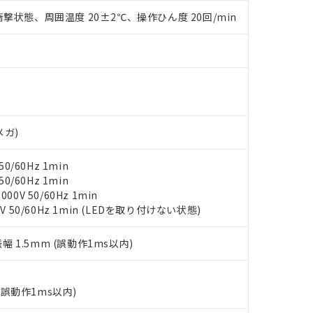
 水銀(Hg) 1000ppm以下、 カドミウム(Cd) 100ppm以下、
たは国外への提供する場合は、日本国政府の輸出許可(または役務取
000ppm以下、ポリ臭化ビフェニル類(PBB) 1000ppm以下、ポリ臭化ジフェニルエーテル類(P
撃状態、周囲温度 20±2℃、操作ひん度 20回/min
事業取扱商品の中には、本サービスの対象外となる商品もあること
手続きをとります。
キシル) (DEHP)(別名：DOP) 1000ppm以下、フタル酸ブチルベンジル（BBP） 100
(GB/T26572)：
以下、フタル酸ジイソブチル (DIBP) 1000ppm以下
び標準価格照会結果は、記載している更新日時点での社内データに
物を破棄する場合は、完全に破砕するなど、違法に輸出されないよ
(水銀) : 1000ppm、 Cd(カドミウム) : 100ppm、
業用監視および制御機器に対する適用除外項目は除く。
覧された時点での実際の在庫および標準価格とは異なる場合がある
1000ppm、 PBBs(ポリ臭化ビフェニル類) : 1000ppm、 PBDEs(ポリ臭化ジフェニルエーテル類
物質については閾値を超える意図的な使用がないことを確認しています。
上の在庫あり
 1000ppm、 DIBP(フタル酸ジイソブチル) : 1000ppm、 BBP(フタル酸ブチルベンジル) :
品を、核兵器、ミサイル、化学兵器、生物兵器またはその他武器並
チルヘキシル)) : 1000ppm
況および標準価格はお客様のお取引先、またはお客様担当のオムロ
用いたしません。
ご相談ください。
は満たないが在庫あり
製品を第三者に販売する場合は、上記1、2および3の内容を当該第
機器販売店や当社販売拠点は「
販売ネットワーク
」をご確認くだ
販売先および販売に係わる関係者が違法に輸出するおそれがある場
用期限
び標準価格結果を当社の事前の承諾なく第三者に漏洩または開示し
え状況などにより、予定月が前後することがあります。
(最新の在庫状況については、お客様のお取引先、またはお客様担当
メガ)
（10物質）のすべてが基準値以下であることを示します。
店・当社販売員にご確認ください)
能（部品リスト作成サービス）をご利用いただくには、I-Webメン
使用状況下において有害物質が外部に漏えいし、環境に深刻な影響を
0/60Hz 1min
あります。
機種、また在庫状況の情報を公開していない機種
0/60Hz 1min
ェブサイト上で当社にご登録された部品リストについて、当社およ
書ダウンロード
す。当社販売部門へお問い合わせください。
0V 50/60Hz 1min
品・サービスに関するお客様との取引・商談に必要な範囲で利用す
合意する
キャンセル
V 50/60Hz 1min (LEDを取り付けない状態)
書をダウンロードすることができます。
利用者とは、
"個人情報の共同利用に関して"
の「1.共同利用者の
します。
10物質）の非含有証明書
振幅 1.5mm (誤動作1ms以内)
明書（当社基準）
日時点で非含有を証明するもので、過去に遡って非含有を証明するも
令のフタル酸エステル類４物質の対応では、対応完了までの期間は出
(誤動作1ms以内)
備考欄に対応日を記載しておりました。