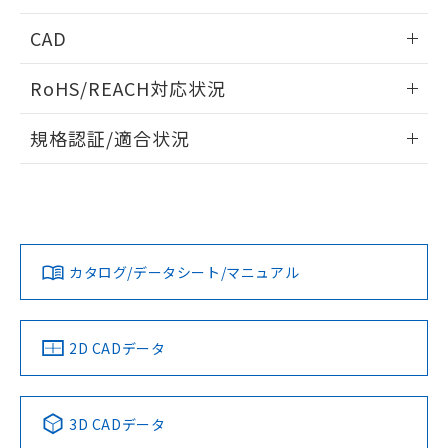
指します。
ものではありません。
情報更新：2026/05/21
CAD
また、RoHS指令のフタル酸エステル類４
物質の対応では、対応完了までの期間は出
ログイン/会員登録いただくと、CADデータをダウンロー
荷製品に未対応品が混在することから備考
RoHS/REACH対応状況
ドすることができます。
欄に対応日を記載しておりました。
既に当社にて対応品への在庫切替を完了
情報更新：2026/7/29
規格認証/適合状況
していることから、特段のことがない限
り、2022年1月12日より割愛しておりま
ログイン/会員登録
EU RoHS
注意事項・凡例
UL認証
CSA認証
CEマーキング
す。
No
No
Yes
対応状況
対応予定月
※1
※2
ダウンロードデータをご利用いただく前に、以下を必ずお読
みください。
カタログ/データシート/マニュアル
対応済み
ソフトウェアの使用条件
LR型式承認
DNV型式承認
BV型式承認
KR型式承
（イギリス
（ノルウェー
（フランス
（韓国
船舶規格）
船舶規格）
船舶規格）
船舶規格
中国 RoHS
注意事項・凡例
2D CADデータ
No
No
No
No
中国 RoHS表
※1 ※2
3D CADデータ
Pb
Hg
Cd
Cr(VI)