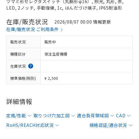
ツマミ形セレクタスイッチ（丸胴形φ16）, 照光, 丸形, 赤,
LED, 2ノッチ, 手動復帰, 1c, はんだづけ端子, IP65耐油形
在庫/販売状況
2026/08/07 00:00 情報更新
在庫/販売状況 ご利用条件
販売状況
販売中
機種区分
受注生産機種
在庫状況
標準価格(税別)
¥ 2,500
詳細情報
定格/性能
取りつけ穴加工図
適合負荷領域図
CAD
RoHS/REACH対応状況
規格認証/適合状況