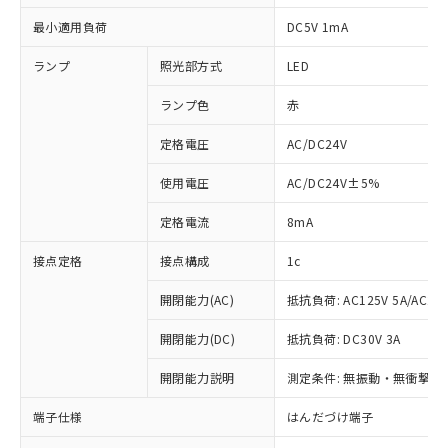
最小適用負荷
DC5V 1mA
ランプ
照光部方式
LED
ランプ色
赤
定格電圧
AC/DC24V
使用電圧
AC/DC24V±5%
定格電流
8mA
接点定格
接点構成
1c
開閉能力(AC)
抵抗負荷: AC125V 5A/AC250
開閉能力(DC)
抵抗負荷: DC30V 3A
※1 対応状況
開閉能力説明
測定条件: 無振動・無衝撃状態
対応済み：EU RoHS指令（10物質）の
非含有に対応した製品が提供可能な商品で
端子仕様
はんだづけ端子
す。