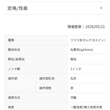
定格/性能
情報更新：2026/05/21
種類
ツマミ形セレクタスイッチ
胴体形状
丸胴形(φ16mm)
照光/非照光
照光
ノッチ数
2ノッチ
操作部
操作部形状
丸形
操作部色
赤
復帰方式
手動
負荷
一般負荷/微小負荷共用