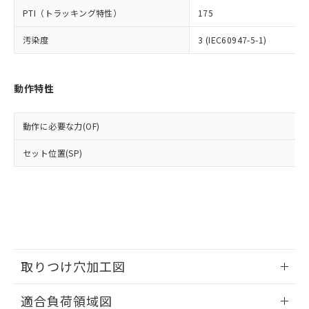
△
一定数には満たないが在庫あり
いよう必要な手段を講じます。
ムロン制御機器販売店・当社販売員に
(DIBP) 1000ppm以下
ル) : 1000ppm、
PTI（トラッキング特性）
175
当社は貴社製品を、核兵器、ミサイ
但し、RoHS指令で産業用監視および制御機器に対する
DEHP(フタル酸ビス(2-エチルヘキシル)) : 1000ppm
ご相談ください。
適用除外項目は除く。
ル、化学兵器、生物兵器またはその他
－
在庫なし(最新の在庫状況につ
オムロン制御機器販売店や当社販売拠
フタル酸エステル類の４物質については閾値を超える意
汚染度
3 (IEC60947-5-1)
武器並びにこれらの製造装置等に一切
いては、お客様のお取引先、ま
図的な使用がないことを確認しています。
点は「
販売ネットワーク
」をご確認
※2 環境保護使用期限
使用いたしません。
たはお客様担当のオムロン制御
ください。
当社は、貴社製品を第三者に販売する
機器販売店・当社販売員にご確
在庫状況および標準価格結果を当社の
動作特性
※2 対応予定月
「ｅ」：有害物質（10物質）のすべてが基
場合は、上記1、2および3の内容を当
認ください)
事前の承諾なく第三者に漏洩または開
準値以下であることを示します。
該第三者に通知します。また当社は、
示しないようお願いします。
部品在庫の切り替え状況などにより、予定
「10」：通常の使用状況下において有害物
販売先および販売に係わる関係者が違
マイパーツ機能（部品リスト作成サー
空
受注生産機種、また在庫状況の
動作に必要な力(OF)
月が前後することがあります。
質が外部に漏えいし、環境に深刻な影響を
法に輸出するおそれがある場合は、取
ビス）をご利用いただくには、I-Web
白
情報を公開していない機種
及ぼさない年数を意味します。
り引きをいたしません。
メンバーズにご登録されている必要が
セット位置(SP)
「－」：未確認です。当社販売部門へお問
あります。
い合わせください。
お客様が当ウェブサイト上で当社にご
※3 非含有証明書ダウンロード
登録された部品リストについて、当社
および当社の共同利用者が、当社の製
下記の非含有証明書をダウンロードするこ
品・サービスに関するお客様との取
とができます。
合意する
キャンセル
引・商談に必要な範囲で利用すること
をご了承ください。
EU RoHS指令（10物質）の非含有証明書
取りつけ穴加工図
※当社の共同利用者とは、
"個人情報
51物質の非含有証明書（当社基準）
の共同利用に関して"
の「1.共同利
情報更新：2026/05/21
※本証明書は発行日時点で非含有を証明す
用者の範囲」に記載されている法人を
適合負荷領域図
るもので、過去に遡って非含有を証明する