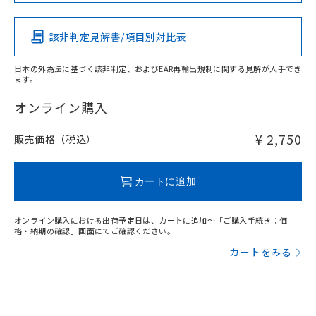
この製品の規格認証/適合状況ページへ
その他の認証はこちらのページからご検索ください
該非判定見解書/項目別対比表
O
O
O
O
日本の外為法に基づく該非判定、およびEAR再輸出規制に関する見解が入手でき
ます。
"対応済み"や非含有の記載がされた商品であっても、流通
在庫等で未対応品が混在する可能性があります。
オンライン購入
非含有品が必要な際は、弊社営業部門もしくは販売店へお
問い合わせください。
¥ 2,750
販売価格（税込）
この製品のRoHS/REACH対応状況ページへ
カートに追加
オンライン購入における出荷予定日は、カートに追加～「ご購入手続き：価
格・納期の確認」画面にてご確認ください。
カートをみる