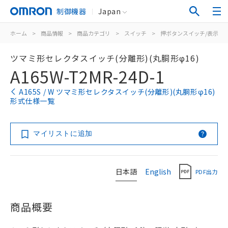
制御機器
Japan
ホーム
>
商品情報
>
商品カテゴリ
>
スイッチ
>
押ボタンスイッチ/表示灯
ツマミ形セレクタスイッチ(分離形)(丸胴形φ16)
A165W-T2MR-24D-1
A165S / W ツマミ形セレクタスイッチ(分離形)(丸胴形φ16)
形式仕様一覧
マイリストに追加
日本語
English
PDF出力
商品概要