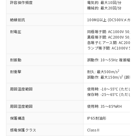
許容操作頻度
電気的: 最大10回/分
対応予定：EU RoHS指令（10物質）の非含
ご利用条件
機械的: 最大20回/分
有に対応した製品に切り替える予定のある
商品です。
絶縁抵抗
100MΩ以上 (DC500Vメガ)
対応予定なし：EU RoHS指令（10物質）の
以下の条件をお読みいただき、同意のうえ
非含有に非対応の商品で、対応品を出す予
耐電圧
同極端子間: AC1000V 50/60
ご利用ください。
定はありません。
異極端子間: AC2000V 50/60
調査・確認中：EU RoHS指令（10物質）の
各端子とアース間: AC2000V 5
本サービスは、当社制御機器事業取扱
※1 中国RoHS○×表
非含有の対応状況を調査中または確認中の
ランプ端子間: AC1000V 50
商品の当社在庫状況および標準価格
商品です。
(税抜)を提供させていただくもので
「○」：最大均質材料含有率が中国RoHSの
耐振動
誤動作: 10～55Hz 複振幅 1
非該当品：ライセンス料など無形物で、有
す。
基準値以下であることを示します。
害物質有無と関係のない商品です。
当社制御機器事業取扱商品の中には、
2
耐衝撃
耐久: 最大500m/s
「×」：最大均質材料含有率が中国RoHSの
仕入先様の事情により、非含有部品として
本サービスの対象外となる商品もある
2
誤動作: 最大150m/s
(誤動作
基準値を超えていることを示します。
いたものが、含有品と判明した場合などや
当社は、これら貴社製品のうち、外国
ことをご了承ください。
「－」：未確認です。当社販売部門へお問
むを得ず変更することがあります。
為替および外国貿易法に定める商品
在庫状況および標準価格照会結果は、
周囲温度範囲
使用時: -10～55℃ (ただ
い合わせください。
（以下｢規制貨物等」という）を輸出
保存時: -25～65℃ (ただ
記載している更新日時点での社内デー
*EU RoHS指令（10物質）：
または国外への提供する場合は、日本
記
タに基づき作成されるものであり、閲
説明
鉛(Pb) 1000ppm以下、 水銀(Hg) 1000ppm以下、 カド
*中国RoHS10物質の基準値 (GB/T26572)：
国政府の輸出許可(または役務取引許
周囲湿度範囲
使用時: 35～85%RH
号
覧された時点での実際の在庫および標
ミウム(Cd) 100ppm以下、
Pb(鉛) :1000ppm、 Hg(水銀) : 1000ppm、 Cd(カドミウ
可)を取得するなどの必要な手続きを
六価クロム(Cr(Ⅵ)) 1000ppm以下、ポリ臭化ビフェニル
ム) : 100ppm、
準価格とは異なる場合があることをご
類(PBB) 1000ppm以下、ポリ臭化ジフェニルエーテル類
Cr(Ⅵ)(六価クロム) : 1000ppm、 PBBs(ポリ臭化ビフェ
保護構造
IP65耐油形
とります。
了承ください。
(PBDE) 1000ppm以下、フタル酸ビス(2-エチルヘキシ
○
一定数以上の在庫あり
ニル類) : 1000ppm、 PBDEs(ポリ臭化ジフェニルエーテ
当社は規制貨物を破棄する場合は、完
ル) (DEHP)(別名：DOP) 1000ppm以下、フタル酸ブチ
正式な納期状況および標準価格はお客
ル類) : 1000ppm、
感電保護クラス
Class II
ルベンジル（BBP） 1000ppm以下、フタル酸ジブチル
全に破砕するなど、違法に輸出されな
DBP(フタル酸ジブチル) : 1000ppm、 DIBP(フタル酸ジ
様のお取引先、またはお客様担当のオ
（DBP） 1000ppm以下、フタル酸ジイソブチル
イソブチル) : 1000ppm、 BBP(フタル酸ブチルベンジ