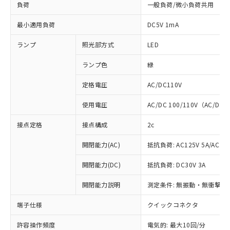
負荷
一般負荷/微小負荷共用
最小適用負荷
DC5V 1mA
ランプ
照光部方式
LED
ランプ色
緑
定格電圧
AC/DC110V
使用電圧
AC/DC 100/110V（AC/DC 
接点定格
接点構成
2c
開閉能力(AC)
抵抗負荷: AC125V 5A/AC250
※1 対応状況
開閉能力(DC)
抵抗負荷: DC30V 3A
対応済み：EU RoHS指令（10物質）の
開閉能力説明
測定条件: 無振動・無衝撃状態
非含有に対応した製品が提供可能な商品で
端子仕様
クイックコネクタ
す。
対応予定：EU RoHS指令（10物質）の非含
ご利用条件
許容操作頻度
電気的: 最大10回/分
有に対応した製品に切り替える予定のある