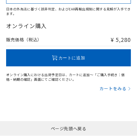
日本の外為法に基づく該非判定、およびEAR再輸出規制に関する見解が入手でき
ます。
"対応済み"や非含有の記載がされた商品であっても、流通
在庫等で未対応品が混在する可能性があります。
オンライン購入
非含有品が必要な際は、弊社営業部門もしくは販売店へお
問い合わせください。
¥ 5,280
販売価格（税込）
この製品のRoHS/REACH対応状況ページへ
カートに追加
オンライン購入における出荷予定日は、カートに追加～「ご購入手続き：価
格・納期の確認」画面にてご確認ください。
カートをみる
ページ先頭へ戻る