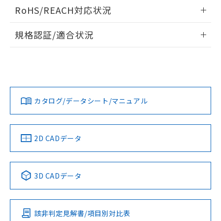
また、RoHS指令のフタル酸エステル類４
情報更新：2026/05/21
RoHS/REACH対応状況
物質の対応では、対応完了までの期間は出
荷製品に未対応品が混在することから備考
情報更新：2026/7/29
規格認証/適合状況
欄に対応日を記載しておりました。
既に当社にて対応品への在庫切替を完了
EU RoHS
注意事項・凡例
していることから、特段のことがない限
UL認証
CSA認証
CEマーキング
り、2022年1月12日より割愛しておりま
す。
No
No
Yes
対応状況
対応予定月
※1
※2
カタログ/データシート/マニュアル
対応済み
LR型式承認
DNV型式承認
BV型式承認
KR型式承
（イギリス
（ノルウェー
（フランス
（韓国
船舶規格）
船舶規格）
船舶規格）
船舶規格
中国 RoHS
注意事項・凡例
2D CADデータ
No
No
No
No
中国 RoHS表
※1 ※2
3D CADデータ
この製品の規格認証/適合状況ページへ
Pb
Hg
Cd
Cr(VI)
その他の認証はこちらのページからご検索ください
該非判定見解書/項目別対比表
X
O
O
O