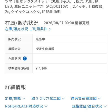
ツマミ形セレクタスイッチ（丸胴形φ16）, 照光, 丸形, 緑,
LED, 減圧ユニット付き（AC/DC110V）, 2ノッチ, 手動復帰,
2c, クイックコネクタ, IP65耐油形
在庫/販売状況
2026/08/07 00:00 情報更新
在庫/販売状況 ご利用条件
販売状況
販売中
機種区分
受注生産機種
在庫状況
標準価格(税別)
¥ 4,800
詳細情報
定格/性能
取りつけ穴加工図
適合負荷領域図
RoHS/REACH対応状況
規格認証/適合状況