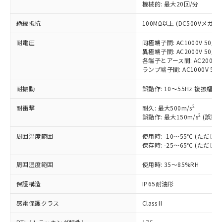
機械的: 最大20回/分
商品です。
対応予定なし：EU RoHS指令（10物質）の
絶縁抵抗
100MΩ以上 (DC500Vメガ)
以下の条件をお読みいただき、同意のうえ
非含有に非対応の商品で、対応品を出す予
ご利用ください。
定はありません。
耐電圧
同極端子間: AC1000V 50/60
調査・確認中：EU RoHS指令（10物質）の
異極端子間: AC2000V 50/60
本サービスは、当社制御機器事業取扱
※1 中国RoHS○×表
非含有の対応状況を調査中または確認中の
各端子とアース間: AC2000V 5
商品の当社在庫状況および標準価格
ランプ端子間: AC1000V 50
商品です。
(税抜)を提供させていただくもので
「○」：最大均質材料含有率が中国RoHSの
非該当品：ライセンス料など無形物で、有
す。
耐振動
誤動作: 10～55Hz 複振幅 1
基準値以下であることを示します。
害物質有無と関係のない商品です。
当社制御機器事業取扱商品の中には、
「×」：最大均質材料含有率が中国RoHSの
仕入先様の事情により、非含有部品として
本サービスの対象外となる商品もある
2
耐衝撃
耐久: 最大500m/s
基準値を超えていることを示します。
いたものが、含有品と判明した場合などや
当社は、これら貴社製品のうち、外国
2
誤動作: 最大150m/s
(誤動作
ことをご了承ください。
「－」：未確認です。当社販売部門へお問
むを得ず変更することがあります。
為替および外国貿易法に定める商品
在庫状況および標準価格照会結果は、
い合わせください。
（以下｢規制貨物等」という）を輸出
周囲温度範囲
使用時: -10～55℃ (ただ
記載している更新日時点での社内デー
*EU RoHS指令（10物質）：
保存時: -25～65℃ (ただ
または国外への提供する場合は、日本
記
タに基づき作成されるものであり、閲
説明
鉛(Pb) 1000ppm以下、 水銀(Hg) 1000ppm以下、 カド
*中国RoHS10物質の基準値 (GB/T26572)：
国政府の輸出許可(または役務取引許
号
覧された時点での実際の在庫および標
ミウム(Cd) 100ppm以下、
Pb(鉛) :1000ppm、 Hg(水銀) : 1000ppm、 Cd(カドミウ
周囲湿度範囲
使用時: 35～85%RH
可)を取得するなどの必要な手続きを
六価クロム(Cr(Ⅵ)) 1000ppm以下、ポリ臭化ビフェニル
ム) : 100ppm、
準価格とは異なる場合があることをご
類(PBB) 1000ppm以下、ポリ臭化ジフェニルエーテル類
Cr(Ⅵ)(六価クロム) : 1000ppm、 PBBs(ポリ臭化ビフェ
とります。
了承ください。
(PBDE) 1000ppm以下、フタル酸ビス(2-エチルヘキシ
○
一定数以上の在庫あり
ニル類) : 1000ppm、 PBDEs(ポリ臭化ジフェニルエーテ
保護構造
IP65耐油形
当社は規制貨物を破棄する場合は、完
ル) (DEHP)(別名：DOP) 1000ppm以下、フタル酸ブチ
正式な納期状況および標準価格はお客
ル類) : 1000ppm、
ルベンジル（BBP） 1000ppm以下、フタル酸ジブチル
全に破砕するなど、違法に輸出されな
DBP(フタル酸ジブチル) : 1000ppm、 DIBP(フタル酸ジ
様のお取引先、またはお客様担当のオ
感電保護クラス
Class II
（DBP） 1000ppm以下、フタル酸ジイソブチル
イソブチル) : 1000ppm、 BBP(フタル酸ブチルベンジ
△
一定数には満たないが在庫あり
いよう必要な手段を講じます。
ムロン制御機器販売店・当社販売員に
(DIBP) 1000ppm以下
ル) : 1000ppm、
当社は貴社製品を、核兵器、ミサイ
但し、RoHS指令で産業用監視および制御機器に対する
DEHP(フタル酸ビス(2-エチルヘキシル)) : 1000ppm
ご相談ください。