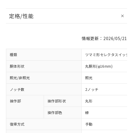
定格/性能
情報更新：2026/05/21
種類
ツマミ形セレクタスイッチ
胴体形状
丸胴形(φ16mm)
照光/非照光
照光
ノッチ数
2ノッチ
操作部
操作部形状
丸形
操作部色
緑
復帰方式
手動