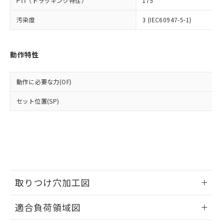
PTI（トラッキング特性）
175
適用除外項目は除く。
ル、化学兵器、生物兵器またはその他
－
在庫なし(最新の在庫状況につ
オムロン制御機器販売店や当社販売拠
フタル酸エステル類の４物質については閾値を超える意
武器並びにこれらの製造装置等に一切
いては、お客様のお取引先、ま
図的な使用がないことを確認しています。
汚染度
3 (IEC60947-5-1)
点は「
販売ネットワーク
」をご確認
※2 環境保護使用期限
使用いたしません。
たはお客様担当のオムロン制御
ください。
当社は、貴社製品を第三者に販売する
機器販売店・当社販売員にご確
在庫状況および標準価格結果を当社の
※2 対応予定月
「ｅ」：有害物質（10物質）のすべてが基
場合は、上記1、2および3の内容を当
認ください)
事前の承諾なく第三者に漏洩または開
動作特性
準値以下であることを示します。
該第三者に通知します。また当社は、
示しないようお願いします。
部品在庫の切り替え状況などにより、予定
「10」：通常の使用状況下において有害物
販売先および販売に係わる関係者が違
マイパーツ機能（部品リスト作成サー
空
受注生産機種、また在庫状況の
月が前後することがあります。
質が外部に漏えいし、環境に深刻な影響を
法に輸出するおそれがある場合は、取
動作に必要な力(OF)
ビス）をご利用いただくには、I-Web
白
情報を公開していない機種
及ぼさない年数を意味します。
り引きをいたしません。
メンバーズにご登録されている必要が
「－」：未確認です。当社販売部門へお問
セット位置(SP)
あります。
い合わせください。
お客様が当ウェブサイト上で当社にご
※3 非含有証明書ダウンロード
登録された部品リストについて、当社
および当社の共同利用者が、当社の製
下記の非含有証明書をダウンロードするこ
品・サービスに関するお客様との取
とができます。
合意する
キャンセル
引・商談に必要な範囲で利用すること
をご了承ください。
EU RoHS指令（10物質）の非含有証明書
※当社の共同利用者とは、
"個人情報
取りつけ穴加工図
51物質の非含有証明書（当社基準）
の共同利用に関して"
の「1.共同利
※本証明書は発行日時点で非含有を証明す
用者の範囲」に記載されている法人を
情報更新：2026/05/21
るもので、過去に遡って非含有を証明する
適合負荷領域図
指します。
ものではありません。