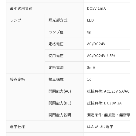
最小適用負荷
DC5V 1mA
ランプ
照光部方式
LED
ランプ色
緑
定格電圧
AC/DC24V
使用電圧
AC/DC24V±5%
定格電流
8mA
接点定格
接点構成
1c
開閉能力(AC)
抵抗負荷: AC125V 5A/AC250
開閉能力(DC)
抵抗負荷: DC30V 3A
※1 対応状況
開閉能力説明
測定条件: 無振動・無衝撃状態
対応済み：EU RoHS指令（10物質）の
非含有に対応した製品が提供可能な商品で
端子仕様
はんだづけ端子
す。