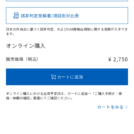
この製品の規格認証/適合状況ページへ
その他の認証はこちらのページからご検索ください
該非判定見解書/項目別対比表
O
O
O
O
日本の外為法に基づく該非判定、およびEAR再輸出規制に関する見解が入手でき
ます。
"対応済み"や非含有の記載がされた商品であっても、流通
在庫等で未対応品が混在する可能性があります。
オンライン購入
非含有品が必要な際は、弊社営業部門もしくは販売店へお
問い合わせください。
¥ 2,750
販売価格（税込）
この製品のRoHS/REACH対応状況ページへ
カートに追加
オンライン購入における出荷予定日は、カートに追加～「ご購入手続き：価
格・納期の確認」画面にてご確認ください。
カートをみる