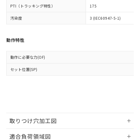
△
一定数には満たないが在庫あり
いよう必要な手段を講じます。
ムロン制御機器販売店・当社販売員に
(DIBP) 1000ppm以下
ル) : 1000ppm、
PTI（トラッキング特性）
175
当社は貴社製品を、核兵器、ミサイ
但し、RoHS指令で産業用監視および制御機器に対する
DEHP(フタル酸ビス(2-エチルヘキシル)) : 1000ppm
ご相談ください。
適用除外項目は除く。
ル、化学兵器、生物兵器またはその他
－
在庫なし(最新の在庫状況につ
オムロン制御機器販売店や当社販売拠
フタル酸エステル類の４物質については閾値を超える意
汚染度
3 (IEC60947-5-1)
武器並びにこれらの製造装置等に一切
いては、お客様のお取引先、ま
図的な使用がないことを確認しています。
点は「
販売ネットワーク
」をご確認
※2 環境保護使用期限
使用いたしません。
たはお客様担当のオムロン制御
ください。
当社は、貴社製品を第三者に販売する
機器販売店・当社販売員にご確
在庫状況および標準価格結果を当社の
動作特性
※2 対応予定月
「ｅ」：有害物質（10物質）のすべてが基
場合は、上記1、2および3の内容を当
認ください)
事前の承諾なく第三者に漏洩または開
準値以下であることを示します。
該第三者に通知します。また当社は、
示しないようお願いします。
部品在庫の切り替え状況などにより、予定
「10」：通常の使用状況下において有害物
販売先および販売に係わる関係者が違
マイパーツ機能（部品リスト作成サー
空
受注生産機種、また在庫状況の
動作に必要な力(OF)
月が前後することがあります。
質が外部に漏えいし、環境に深刻な影響を
法に輸出するおそれがある場合は、取
ビス）をご利用いただくには、I-Web
白
情報を公開していない機種
及ぼさない年数を意味します。
り引きをいたしません。
メンバーズにご登録されている必要が
セット位置(SP)
「－」：未確認です。当社販売部門へお問
あります。
い合わせください。
お客様が当ウェブサイト上で当社にご
※3 非含有証明書ダウンロード
登録された部品リストについて、当社
および当社の共同利用者が、当社の製
下記の非含有証明書をダウンロードするこ
品・サービスに関するお客様との取
とができます。
合意する
キャンセル
引・商談に必要な範囲で利用すること
をご了承ください。
EU RoHS指令（10物質）の非含有証明書
取りつけ穴加工図
※当社の共同利用者とは、
"個人情報
51物質の非含有証明書（当社基準）
の共同利用に関して"
の「1.共同利
情報更新：2026/05/21
※本証明書は発行日時点で非含有を証明す
用者の範囲」に記載されている法人を
適合負荷領域図
るもので、過去に遡って非含有を証明する