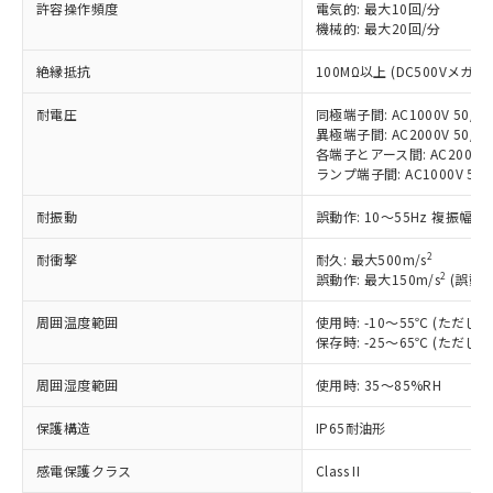
許容操作頻度
電気的: 最大10回/分
対応予定：EU RoHS指令（10物質）の非含
ご利用条件
機械的: 最大20回/分
有に対応した製品に切り替える予定のある
商品です。
絶縁抵抗
100MΩ以上 (DC500Vメガ)
対応予定なし：EU RoHS指令（10物質）の
以下の条件をお読みいただき、同意のうえ
非含有に非対応の商品で、対応品を出す予
耐電圧
同極端子間: AC1000V 50/60
ご利用ください。
定はありません。
異極端子間: AC2000V 50/60
調査・確認中：EU RoHS指令（10物質）の
各端子とアース間: AC2000V 5
本サービスは、当社制御機器事業取扱
※1 中国RoHS○×表
非含有の対応状況を調査中または確認中の
ランプ端子間: AC1000V 50
商品の当社在庫状況および標準価格
商品です。
(税抜)を提供させていただくもので
「○」：最大均質材料含有率が中国RoHSの
耐振動
誤動作: 10～55Hz 複振幅 1
非該当品：ライセンス料など無形物で、有
す。
基準値以下であることを示します。
害物質有無と関係のない商品です。
当社制御機器事業取扱商品の中には、
2
耐衝撃
耐久: 最大500m/s
「×」：最大均質材料含有率が中国RoHSの
仕入先様の事情により、非含有部品として
本サービスの対象外となる商品もある
2
誤動作: 最大150m/s
(誤動作
基準値を超えていることを示します。
いたものが、含有品と判明した場合などや
当社は、これら貴社製品のうち、外国
ことをご了承ください。
「－」：未確認です。当社販売部門へお問
むを得ず変更することがあります。
為替および外国貿易法に定める商品
在庫状況および標準価格照会結果は、
周囲温度範囲
使用時: -10～55℃ (ただ
い合わせください。
（以下｢規制貨物等」という）を輸出
保存時: -25～65℃ (ただ
記載している更新日時点での社内デー
*EU RoHS指令（10物質）：
または国外への提供する場合は、日本
記
タに基づき作成されるものであり、閲
説明
鉛(Pb) 1000ppm以下、 水銀(Hg) 1000ppm以下、 カド
*中国RoHS10物質の基準値 (GB/T26572)：
国政府の輸出許可(または役務取引許
周囲湿度範囲
使用時: 35～85%RH
号
覧された時点での実際の在庫および標
ミウム(Cd) 100ppm以下、
Pb(鉛) :1000ppm、 Hg(水銀) : 1000ppm、 Cd(カドミウ
可)を取得するなどの必要な手続きを
六価クロム(Cr(Ⅵ)) 1000ppm以下、ポリ臭化ビフェニル
ム) : 100ppm、
準価格とは異なる場合があることをご
類(PBB) 1000ppm以下、ポリ臭化ジフェニルエーテル類
Cr(Ⅵ)(六価クロム) : 1000ppm、 PBBs(ポリ臭化ビフェ
保護構造
IP65耐油形
とります。
了承ください。
(PBDE) 1000ppm以下、フタル酸ビス(2-エチルヘキシ
○
一定数以上の在庫あり
ニル類) : 1000ppm、 PBDEs(ポリ臭化ジフェニルエーテ
当社は規制貨物を破棄する場合は、完
ル) (DEHP)(別名：DOP) 1000ppm以下、フタル酸ブチ
正式な納期状況および標準価格はお客
ル類) : 1000ppm、
感電保護クラス
Class II
ルベンジル（BBP） 1000ppm以下、フタル酸ジブチル
全に破砕するなど、違法に輸出されな
DBP(フタル酸ジブチル) : 1000ppm、 DIBP(フタル酸ジ
様のお取引先、またはお客様担当のオ
（DBP） 1000ppm以下、フタル酸ジイソブチル
イソブチル) : 1000ppm、 BBP(フタル酸ブチルベンジ