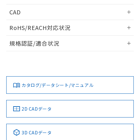
指します。
ものではありません。
情報更新：2026/05/21
CAD
また、RoHS指令のフタル酸エステル類４
物質の対応では、対応完了までの期間は出
ログイン/会員登録いただくと、CADデータをダウンロー
荷製品に未対応品が混在することから備考
RoHS/REACH対応状況
ドすることができます。
欄に対応日を記載しておりました。
既に当社にて対応品への在庫切替を完了
情報更新：2026/7/29
規格認証/適合状況
していることから、特段のことがない限
り、2022年1月12日より割愛しておりま
ログイン/会員登録
EU RoHS
注意事項・凡例
UL認証
CSA認証
CEマーキング
す。
No
No
Yes
対応状況
対応予定月
※1
※2
ダウンロードデータをご利用いただく前に、以下を必ずお読
みください。
カタログ/データシート/マニュアル
対応済み
ソフトウェアの使用条件
LR型式承認
DNV型式承認
BV型式承認
KR型式承
（イギリス
（ノルウェー
（フランス
（韓国
船舶規格）
船舶規格）
船舶規格）
船舶規格
中国 RoHS
注意事項・凡例
2D CADデータ
No
No
No
No
中国 RoHS表
※1 ※2
3D CADデータ
Pb
Hg
Cd
Cr(VI)