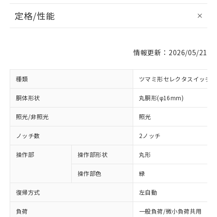
定格/性能
情報更新：2026/05/21
種類
ツマミ形セレクタスイッチ
胴体形状
丸胴形(φ16mm)
照光/非照光
照光
ノッチ数
2ノッチ
操作部
操作部形状
丸形
操作部色
緑
復帰方式
左自動
負荷
一般負荷/微小負荷共用