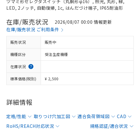
ツマミ形セレクタスイッチ（丸胴形φ16）, 照光, 丸形, 緑,
LED, 2ノッチ, 自動復帰, 1c, はんだづけ端子, IP65耐油形
在庫/販売状況
2026/08/07 00:00 情報更新
在庫/販売状況 ご利用条件
販売状況
販売中
機種区分
受注生産機種
在庫状況
標準価格(税別)
¥ 2,500
詳細情報
定格/性能
取りつけ穴加工図
適合負荷領域図
CAD
RoHS/REACH対応状況
規格認証/適合状況