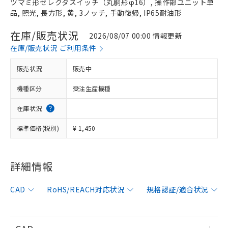
ツマミ形セレクタスイッチ（丸胴形φ16）, 操作部ユニット単
品, 照光, 長方形, 黄, 3ノッチ, 手動復帰, IP65耐油形
在庫/販売状況
2026/08/07 00:00 情報更新
在庫/販売状況 ご利用条件
販売状況
販売中
機種区分
受注生産機種
在庫状況
標準価格(税別)
¥ 1,450
詳細情報
※1 対応状況
CAD
RoHS/REACH対応状況
規格認証/適合状況
対応済み：EU RoHS指令（10物質）の
非含有に対応した製品が提供可能な商品で
す。
対応予定：EU RoHS指令（10物質）の非含