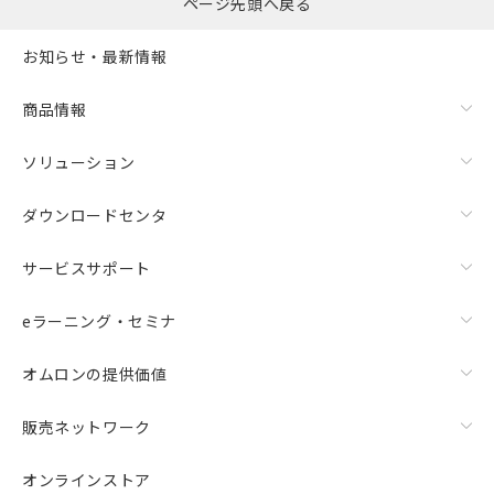
ものではありません。
ページ先頭へ戻る
また、RoHS指令のフタル酸エステル類４
物質の対応では、対応完了までの期間は出
お知らせ・最新情報
荷製品に未対応品が混在することから備考
欄に対応日を記載しておりました。
商品情報
既に当社にて対応品への在庫切替を完了
していることから、特段のことがない限
ソリューション
り、2022年1月12日より割愛しておりま
す。
ダウンロードセンタ
サービスサポート
eラーニング・セミナ
オムロンの提供価値
販売ネットワーク
オンラインストア