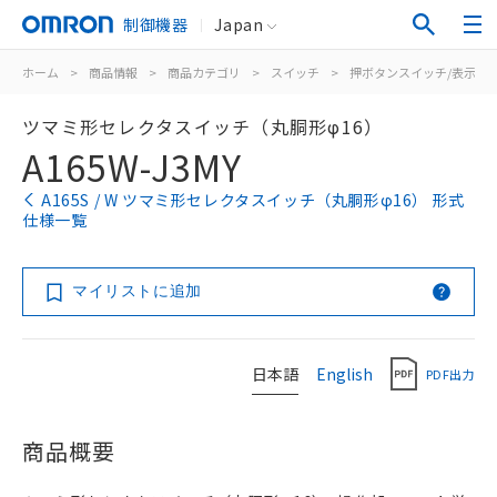
制御機器
Japan
ホーム
>
商品情報
>
商品カテゴリ
>
スイッチ
>
押ボタンスイッチ/表示灯
ツマミ形セレクタスイッチ（丸胴形φ16）
A165W-J3MY
A165S / W ツマミ形セレクタスイッチ（丸胴形φ16） 形式
仕様一覧
マイリストに追加
日本語
English
PDF出力
商品概要