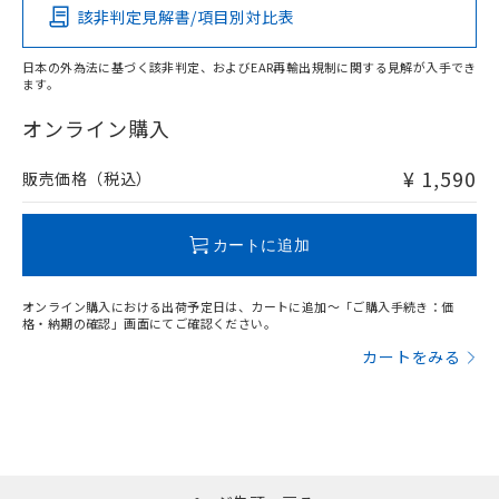
当社は貴社製品を、核兵器、ミサイ
但し、RoHS指令で産業用監視および制御機器に対する
DEHP(フタル酸ビス(2-エチルヘキシル)) : 1000ppm
該非判定見解書/項目別対比表
ご相談ください。
O
O
O
O
適用除外項目は除く。
ル、化学兵器、生物兵器またはその他
－
在庫なし(最新の在庫状況につ
オムロン制御機器販売店や当社販売拠
フタル酸エステル類の４物質については閾値を超える意
武器並びにこれらの製造装置等に一切
いては、お客様のお取引先、ま
図的な使用がないことを確認しています。
点は「
販売ネットワーク
」をご確認
日本の外為法に基づく該非判定、およびEAR再輸出規制に関する見解が入手でき
※2 環境保護使用期限
使用いたしません。
たはお客様担当のオムロン制御
ます。
ください。
"対応済み"や非含有の記載がされた商品であっても、流通
当社は、貴社製品を第三者に販売する
機器販売店・当社販売員にご確
在庫状況および標準価格結果を当社の
※2 対応予定月
在庫等で未対応品が混在する可能性があります。
「ｅ」：有害物質（10物質）のすべてが基
オンライン購入
場合は、上記1、2および3の内容を当
認ください)
事前の承諾なく第三者に漏洩または開
非含有品が必要な際は、弊社営業部門もしくは販売店へお
準値以下であることを示します。
該第三者に通知します。また当社は、
示しないようお願いします。
問い合わせください。
部品在庫の切り替え状況などにより、予定
「10」：通常の使用状況下において有害物
販売先および販売に係わる関係者が違
¥ 1,590
販売価格（税込）
マイパーツ機能（部品リスト作成サー
空
受注生産機種、また在庫状況の
月が前後することがあります。
質が外部に漏えいし、環境に深刻な影響を
法に輸出するおそれがある場合は、取
ビス）をご利用いただくには、I-Web
白
情報を公開していない機種
及ぼさない年数を意味します。
り引きをいたしません。
メンバーズにご登録されている必要が
この製品のRoHS/REACH対応状況ページへ
「－」：未確認です。当社販売部門へお問
カートに追加
あります。
い合わせください。
お客様が当ウェブサイト上で当社にご
※3 非含有証明書ダウンロード
登録された部品リストについて、当社
オンライン購入における出荷予定日は、カートに追加～「ご購入手続き：価
および当社の共同利用者が、当社の製
格・納期の確認」画面にてご確認ください。
下記の非含有証明書をダウンロードするこ
品・サービスに関するお客様との取
カートをみる
とができます。
合意する
キャンセル
引・商談に必要な範囲で利用すること
をご了承ください。
EU RoHS指令（10物質）の非含有証明書
※当社の共同利用者とは、
"個人情報
51物質の非含有証明書（当社基準）
の共同利用に関して"
の「1.共同利
※本証明書は発行日時点で非含有を証明す
用者の範囲」に記載されている法人を
るもので、過去に遡って非含有を証明する
指します。