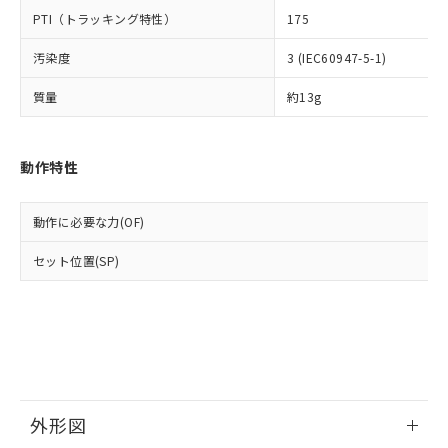
○
一定数以上の在庫あり
当社は規制貨物を破棄する場合は、完
ル) (DEHP)(別名：DOP) 1000ppm以下、フタル酸ブチ
正式な納期状況および標準価格はお客
ル類) : 1000ppm、
PTI（トラッキング特性）
175
ルベンジル（BBP） 1000ppm以下、フタル酸ジブチル
全に破砕するなど、違法に輸出されな
DBP(フタル酸ジブチル) : 1000ppm、 DIBP(フタル酸ジ
様のお取引先、またはお客様担当のオ
（DBP） 1000ppm以下、フタル酸ジイソブチル
イソブチル) : 1000ppm、 BBP(フタル酸ブチルベンジ
△
一定数には満たないが在庫あり
いよう必要な手段を講じます。
ムロン制御機器販売店・当社販売員に
(DIBP) 1000ppm以下
汚染度
3 (IEC60947-5-1)
ル) : 1000ppm、
当社は貴社製品を、核兵器、ミサイ
但し、RoHS指令で産業用監視および制御機器に対する
DEHP(フタル酸ビス(2-エチルヘキシル)) : 1000ppm
ご相談ください。
適用除外項目は除く。
ル、化学兵器、生物兵器またはその他
－
在庫なし(最新の在庫状況につ
質量
約13g
オムロン制御機器販売店や当社販売拠
フタル酸エステル類の４物質については閾値を超える意
武器並びにこれらの製造装置等に一切
いては、お客様のお取引先、ま
図的な使用がないことを確認しています。
点は「
販売ネットワーク
」をご確認
※2 環境保護使用期限
使用いたしません。
たはお客様担当のオムロン制御
ください。
当社は、貴社製品を第三者に販売する
機器販売店・当社販売員にご確
在庫状況および標準価格結果を当社の
動作特性
※2 対応予定月
「ｅ」：有害物質（10物質）のすべてが基
場合は、上記1、2および3の内容を当
認ください)
事前の承諾なく第三者に漏洩または開
準値以下であることを示します。
該第三者に通知します。また当社は、
示しないようお願いします。
部品在庫の切り替え状況などにより、予定
「10」：通常の使用状況下において有害物
販売先および販売に係わる関係者が違
動作に必要な力(OF)
マイパーツ機能（部品リスト作成サー
空
受注生産機種、また在庫状況の
月が前後することがあります。
質が外部に漏えいし、環境に深刻な影響を
法に輸出するおそれがある場合は、取
ビス）をご利用いただくには、I-Web
白
情報を公開していない機種
及ぼさない年数を意味します。
り引きをいたしません。
セット位置(SP)
メンバーズにご登録されている必要が
「－」：未確認です。当社販売部門へお問
あります。
い合わせください。
お客様が当ウェブサイト上で当社にご
※3 非含有証明書ダウンロード
登録された部品リストについて、当社
および当社の共同利用者が、当社の製
下記の非含有証明書をダウンロードするこ
品・サービスに関するお客様との取
とができます。
合意する
キャンセル
引・商談に必要な範囲で利用すること
をご了承ください。
外形図
EU RoHS指令（10物質）の非含有証明書
※当社の共同利用者とは、
"個人情報