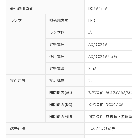
最小適用負荷
DC5V 1mA
ランプ
照光部方式
LED
ランプ色
赤
定格電圧
AC/DC24V
使用電圧
AC/DC24V±5%
定格電流
8mA
接点定格
接点構成
2c
開閉能力(AC)
抵抗負荷: AC125V 5A/AC250
開閉能力(DC)
抵抗負荷: DC30V 3A
開閉能力説明
測定条件: 無振動・無衝撃状態
※1 対応状況
端子仕様
はんだづけ端子
対応済み：EU RoHS指令（10物質）の