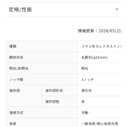
定格/性能
情報更新：2026/05/21
種類
ツマミ形セレクタスイッチ
胴体形状
丸胴形(φ16mm)
照光/非照光
照光
ノッチ数
3ノッチ
操作部
操作部形状
長方形
操作部色
赤
復帰方式
手動
負荷
一般負荷/微小負荷共用