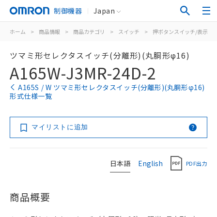
制御機器
Japan
ホーム
>
商品情報
>
商品カテゴリ
>
スイッチ
>
押ボタンスイッチ/表示灯
ツマミ形セレクタスイッチ(分離形)(丸胴形φ16)
A165W-J3MR-24D-2
A165S / W ツマミ形セレクタスイッチ(分離形)(丸胴形φ16)
形式仕様一覧
マイリストに追加
日本語
English
PDF出力
商品概要