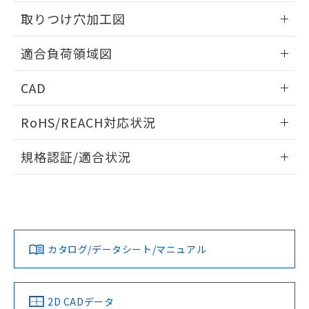
51物質の非含有証明書（当社基準）
の共同利用に関して"
の「1.共同利
情報更新：2026/05/21
※本証明書は発行日時点で非含有を証明す
取りつけ穴加工図
用者の範囲」に記載されている法人を
るもので、過去に遡って非含有を証明する
指します。
ものではありません。
情報更新：2026/05/21
適合負荷領域図
また、RoHS指令のフタル酸エステル類４
物質の対応では、対応完了までの期間は出
情報更新：2026/05/21
CAD
荷製品に未対応品が混在することから備考
欄に対応日を記載しておりました。
ログイン/会員登録いただくと、CADデータをダウンロー
既に当社にて対応品への在庫切替を完了
RoHS/REACH対応状況
ドすることができます。
していることから、特段のことがない限
り、2022年1月12日より割愛しておりま
情報更新：2026/7/29
規格認証/適合状況
す。
ログイン/会員登録
EU RoHS
注意事項・凡例
UL認証
CSA認証
CEマーキング
No
No
Yes
対応状況
対応予定月
※1
※2
ダウンロードデータをご利用いただく前に、以下を必ずお読
みください。
カタログ/データシート/マニュアル
対応済み
ソフトウェアの使用条件
LR型式承認
DNV型式承認
BV型式承認
KR型式承
（イギリス
（ノルウェー
（フランス
（韓国
船舶規格）
船舶規格）
船舶規格）
船舶規格
中国 RoHS
注意事項・凡例
2D CADデータ