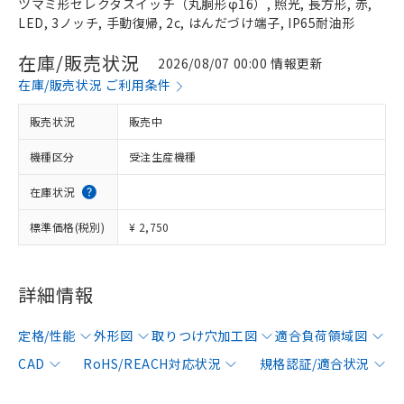
ツマミ形セレクタスイッチ（丸胴形φ16）, 照光, 長方形, 赤,
LED, 3ノッチ, 手動復帰, 2c, はんだづけ端子, IP65耐油形
在庫/販売状況
2026/08/07 00:00 情報更新
在庫/販売状況 ご利用条件
販売状況
販売中
機種区分
受注生産機種
在庫状況
標準価格(税別)
¥ 2,750
詳細情報
定格/性能
外形図
取りつけ穴加工図
適合負荷領域図
CAD
RoHS/REACH対応状況
規格認証/適合状況