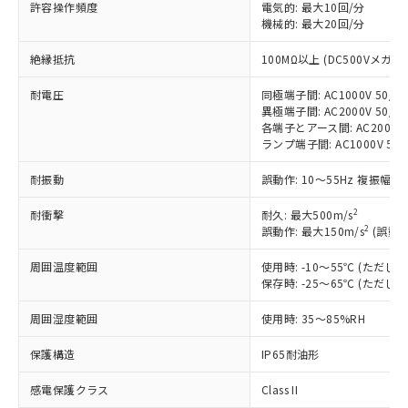
許容操作頻度
電気的: 最大10回/分
非含有に対応した製品が提供可能な商品で
機械的: 最大20回/分
す。
対応予定：EU RoHS指令（10物質）の非含
絶縁抵抗
100MΩ以上 (DC500Vメガ)
ご利用条件
有に対応した製品に切り替える予定のある
商品です。
耐電圧
同極端子間: AC1000V 50/60
対応予定なし：EU RoHS指令（10物質）の
異極端子間: AC2000V 50/60
以下の条件をお読みいただき、同意のうえ
非含有に非対応の商品で、対応品を出す予
各端子とアース間: AC2000V 5
ご利用ください。
定はありません。
ランプ端子間: AC1000V 50
調査・確認中：EU RoHS指令（10物質）の
本サービスは、当社制御機器事業取扱
※1 中国RoHS○×表
耐振動
誤動作: 10～55Hz 複振幅 1
非含有の対応状況を調査中または確認中の
商品の当社在庫状況および標準価格
商品です。
(税抜)を提供させていただくもので
2
耐衝撃
耐久: 最大500m/s
「○」：最大均質材料含有率が中国RoHSの
非該当品：ライセンス料など無形物で、有
す。
2
誤動作: 最大150m/s
(誤動作
基準値以下であることを示します。
害物質有無と関係のない商品です。
当社制御機器事業取扱商品の中には、
「×」：最大均質材料含有率が中国RoHSの
仕入先様の事情により、非含有部品として
周囲温度範囲
使用時: -10～55℃ (ただ
本サービスの対象外となる商品もある
基準値を超えていることを示します。
いたものが、含有品と判明した場合などや
当社は、これら貴社製品のうち、外国
保存時: -25～65℃ (ただ
ことをご了承ください。
「－」：未確認です。当社販売部門へお問
むを得ず変更することがあります。
為替および外国貿易法に定める商品
在庫状況および標準価格照会結果は、
い合わせください。
周囲湿度範囲
使用時: 35～85%RH
（以下｢規制貨物等」という）を輸出
記載している更新日時点での社内デー
*EU RoHS指令（10物質）：
または国外への提供する場合は、日本
記
タに基づき作成されるものであり、閲
説明
鉛(Pb) 1000ppm以下、 水銀(Hg) 1000ppm以下、 カド
*中国RoHS10物質の基準値 (GB/T26572)：
保護構造
IP65耐油形
国政府の輸出許可(または役務取引許
号
覧された時点での実際の在庫および標
ミウム(Cd) 100ppm以下、
Pb(鉛) :1000ppm、 Hg(水銀) : 1000ppm、 Cd(カドミウ
可)を取得するなどの必要な手続きを
六価クロム(Cr(Ⅵ)) 1000ppm以下、ポリ臭化ビフェニル
ム) : 100ppm、
準価格とは異なる場合があることをご
感電保護クラス
Class II
類(PBB) 1000ppm以下、ポリ臭化ジフェニルエーテル類
Cr(Ⅵ)(六価クロム) : 1000ppm、 PBBs(ポリ臭化ビフェ
とります。
了承ください。
(PBDE) 1000ppm以下、フタル酸ビス(2-エチルヘキシ
ニル類) : 1000ppm、 PBDEs(ポリ臭化ジフェニルエーテ