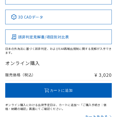
No
No
No
No
中国 RoHS表
※1 ※2
3D CADデータ
この製品の規格認証/適合状況ページへ
Pb
Hg
Cd
Cr(VI)
その他の認証はこちらのページからご検索ください
該非判定見解書/項目別対比表
O
O
O
O
日本の外為法に基づく該非判定、およびEAR再輸出規制に関する見解が入手でき
ます。
"対応済み"や非含有の記載がされた商品であっても、流通
在庫等で未対応品が混在する可能性があります。
オンライン購入
非含有品が必要な際は、弊社営業部門もしくは販売店へお
問い合わせください。
¥ 3,020
販売価格（税込）
この製品のRoHS/REACH対応状況ページへ
カートに追加
オンライン購入における出荷予定日は、カートに追加～「ご購入手続き：価
格・納期の確認」画面にてご確認ください。
カートをみる