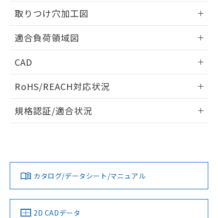
51物質の非含有証明書（当社基準）
の共同利用に関して"
の「1.共同利
情報更新：2026/05/21
※本証明書は発行日時点で非含有を証明す
取りつけ穴加工図
用者の範囲」に記載されている法人を
るもので、過去に遡って非含有を証明する
指します。
ものではありません。
情報更新：2026/05/21
適合負荷領域図
また、RoHS指令のフタル酸エステル類４
物質の対応では、対応完了までの期間は出
情報更新：2026/05/21
CAD
荷製品に未対応品が混在することから備考
欄に対応日を記載しておりました。
ログイン/会員登録いただくと、CADデータをダウンロー
既に当社にて対応品への在庫切替を完了
RoHS/REACH対応状況
ドすることができます。
していることから、特段のことがない限
り、2022年1月12日より割愛しておりま
情報更新：2026/7/29
規格認証/適合状況
す。
ログイン/会員登録
EU RoHS
注意事項・凡例
UL認証
CSA認証
CEマーキング
No
No
Yes
対応状況
対応予定月
※1
※2
ダウンロードデータをご利用いただく前に、以下を必ずお読
みください。
カタログ/データシート/マニュアル
対応済み
ソフトウェアの使用条件
LR型式承認
DNV型式承認
BV型式承認
KR型式承
（イギリス
（ノルウェー
（フランス
（韓国
船舶規格）
船舶規格）
船舶規格）
船舶規格
中国 RoHS
注意事項・凡例
2D CADデータ