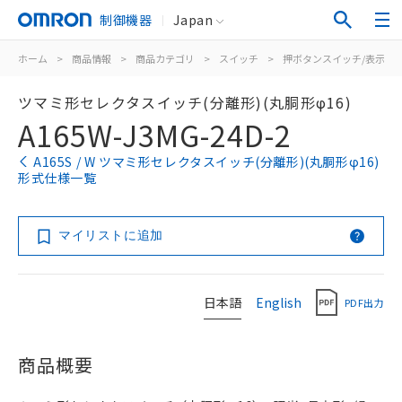
制御機器
Japan
ホーム
>
商品情報
>
商品カテゴリ
>
スイッチ
>
押ボタンスイッチ/表示灯
ツマミ形セレクタスイッチ(分離形)(丸胴形φ16)
A165W-J3MG-24D-2
A165S / W ツマミ形セレクタスイッチ(分離形)(丸胴形φ16)
形式仕様一覧
マイリストに追加
日本語
English
PDF出力
商品概要