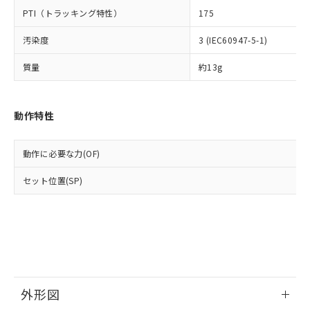
○
一定数以上の在庫あり
当社は規制貨物を破棄する場合は、完
ル) (DEHP)(別名：DOP) 1000ppm以下、フタル酸ブチ
正式な納期状況および標準価格はお客
ル類) : 1000ppm、
PTI（トラッキング特性）
175
ルベンジル（BBP） 1000ppm以下、フタル酸ジブチル
全に破砕するなど、違法に輸出されな
DBP(フタル酸ジブチル) : 1000ppm、 DIBP(フタル酸ジ
様のお取引先、またはお客様担当のオ
（DBP） 1000ppm以下、フタル酸ジイソブチル
イソブチル) : 1000ppm、 BBP(フタル酸ブチルベンジ
△
一定数には満たないが在庫あり
いよう必要な手段を講じます。
ムロン制御機器販売店・当社販売員に
(DIBP) 1000ppm以下
汚染度
3 (IEC60947-5-1)
ル) : 1000ppm、
当社は貴社製品を、核兵器、ミサイ
但し、RoHS指令で産業用監視および制御機器に対する
DEHP(フタル酸ビス(2-エチルヘキシル)) : 1000ppm
ご相談ください。
適用除外項目は除く。
ル、化学兵器、生物兵器またはその他
－
在庫なし(最新の在庫状況につ
質量
約13g
オムロン制御機器販売店や当社販売拠
フタル酸エステル類の４物質については閾値を超える意
武器並びにこれらの製造装置等に一切
いては、お客様のお取引先、ま
図的な使用がないことを確認しています。
点は「
販売ネットワーク
」をご確認
※2 環境保護使用期限
使用いたしません。
たはお客様担当のオムロン制御
ください。
当社は、貴社製品を第三者に販売する
機器販売店・当社販売員にご確
在庫状況および標準価格結果を当社の
動作特性
※2 対応予定月
「ｅ」：有害物質（10物質）のすべてが基
場合は、上記1、2および3の内容を当
認ください)
事前の承諾なく第三者に漏洩または開
準値以下であることを示します。
該第三者に通知します。また当社は、
示しないようお願いします。
部品在庫の切り替え状況などにより、予定
「10」：通常の使用状況下において有害物
販売先および販売に係わる関係者が違
動作に必要な力(OF)
マイパーツ機能（部品リスト作成サー
空
受注生産機種、また在庫状況の
月が前後することがあります。
質が外部に漏えいし、環境に深刻な影響を
法に輸出するおそれがある場合は、取
ビス）をご利用いただくには、I-Web
白
情報を公開していない機種
及ぼさない年数を意味します。
り引きをいたしません。
セット位置(SP)
メンバーズにご登録されている必要が
「－」：未確認です。当社販売部門へお問
あります。
い合わせください。
お客様が当ウェブサイト上で当社にご
※3 非含有証明書ダウンロード
登録された部品リストについて、当社
および当社の共同利用者が、当社の製
下記の非含有証明書をダウンロードするこ
品・サービスに関するお客様との取
とができます。
合意する
キャンセル
引・商談に必要な範囲で利用すること
をご了承ください。
外形図
EU RoHS指令（10物質）の非含有証明書
※当社の共同利用者とは、
"個人情報