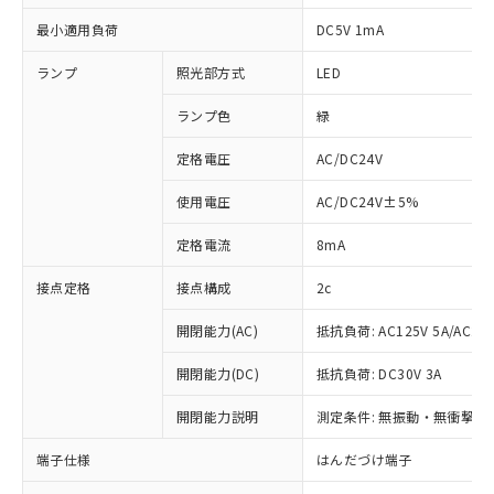
最小適用負荷
DC5V 1mA
ランプ
照光部方式
LED
ランプ色
緑
定格電圧
AC/DC24V
使用電圧
AC/DC24V±5%
定格電流
8mA
接点定格
接点構成
2c
開閉能力(AC)
抵抗負荷: AC125V 5A/AC250
開閉能力(DC)
抵抗負荷: DC30V 3A
開閉能力説明
測定条件: 無振動・無衝撃状態
※1 対応状況
端子仕様
はんだづけ端子
対応済み：EU RoHS指令（10物質）の