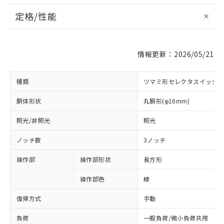
定格/性能
情報更新：2026/05/21
種類
ツマミ形セレクタスイッチ
胴体形状
丸胴形(φ16mm)
照光/非照光
照光
ノッチ数
3ノッチ
操作部
操作部形状
長方形
操作部色
緑
復帰方式
手動
負荷
一般負荷/微小負荷共用