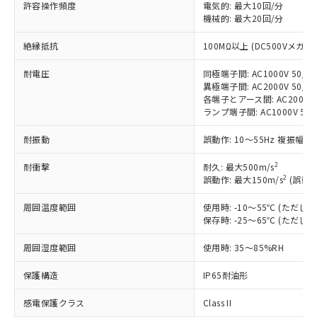
許容操作頻度
電気的: 最大10回/分
非含有に対応した製品が提供可能な商品で
機械的: 最大20回/分
す。
対応予定：EU RoHS指令（10物質）の非含
絶縁抵抗
100MΩ以上 (DC500Vメガ)
ご利用条件
有に対応した製品に切り替える予定のある
商品です。
耐電圧
同極端子間: AC1000V 50/60
対応予定なし：EU RoHS指令（10物質）の
異極端子間: AC2000V 50/60
以下の条件をお読みいただき、同意のうえ
非含有に非対応の商品で、対応品を出す予
各端子とアース間: AC2000V 5
ご利用ください。
定はありません。
ランプ端子間: AC1000V 50
調査・確認中：EU RoHS指令（10物質）の
本サービスは、当社制御機器事業取扱
※1 中国RoHS○×表
耐振動
誤動作: 10～55Hz 複振幅 1
非含有の対応状況を調査中または確認中の
商品の当社在庫状況および標準価格
商品です。
(税抜)を提供させていただくもので
2
耐衝撃
耐久: 最大500m/s
「○」：最大均質材料含有率が中国RoHSの
非該当品：ライセンス料など無形物で、有
す。
2
誤動作: 最大150m/s
(誤動作
基準値以下であることを示します。
害物質有無と関係のない商品です。
当社制御機器事業取扱商品の中には、
「×」：最大均質材料含有率が中国RoHSの
仕入先様の事情により、非含有部品として
周囲温度範囲
使用時: -10～55℃ (ただ
本サービスの対象外となる商品もある
基準値を超えていることを示します。
いたものが、含有品と判明した場合などや
当社は、これら貴社製品のうち、外国
保存時: -25～65℃ (ただ
ことをご了承ください。
「－」：未確認です。当社販売部門へお問
むを得ず変更することがあります。
為替および外国貿易法に定める商品
在庫状況および標準価格照会結果は、
い合わせください。
周囲湿度範囲
使用時: 35～85%RH
（以下｢規制貨物等」という）を輸出
記載している更新日時点での社内デー
*EU RoHS指令（10物質）：
または国外への提供する場合は、日本
記
タに基づき作成されるものであり、閲
説明
鉛(Pb) 1000ppm以下、 水銀(Hg) 1000ppm以下、 カド
*中国RoHS10物質の基準値 (GB/T26572)：
保護構造
IP65耐油形
国政府の輸出許可(または役務取引許
号
覧された時点での実際の在庫および標
ミウム(Cd) 100ppm以下、
Pb(鉛) :1000ppm、 Hg(水銀) : 1000ppm、 Cd(カドミウ
可)を取得するなどの必要な手続きを
六価クロム(Cr(Ⅵ)) 1000ppm以下、ポリ臭化ビフェニル
ム) : 100ppm、
準価格とは異なる場合があることをご
感電保護クラス
Class II
類(PBB) 1000ppm以下、ポリ臭化ジフェニルエーテル類
Cr(Ⅵ)(六価クロム) : 1000ppm、 PBBs(ポリ臭化ビフェ
とります。
了承ください。
(PBDE) 1000ppm以下、フタル酸ビス(2-エチルヘキシ
ニル類) : 1000ppm、 PBDEs(ポリ臭化ジフェニルエーテ