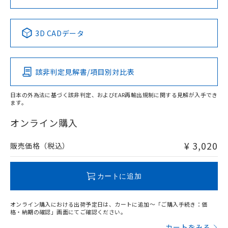
No
No
No
No
中国 RoHS表
※1 ※2
3D CADデータ
この製品の規格認証/適合状況ページへ
Pb
Hg
Cd
Cr(VI)
その他の認証はこちらのページからご検索ください
該非判定見解書/項目別対比表
O
O
O
O
日本の外為法に基づく該非判定、およびEAR再輸出規制に関する見解が入手でき
ます。
"対応済み"や非含有の記載がされた商品であっても、流通
在庫等で未対応品が混在する可能性があります。
オンライン購入
非含有品が必要な際は、弊社営業部門もしくは販売店へお
問い合わせください。
¥ 3,020
販売価格（税込）
この製品のRoHS/REACH対応状況ページへ
カートに追加
オンライン購入における出荷予定日は、カートに追加～「ご購入手続き：価
格・納期の確認」画面にてご確認ください。
カートをみる