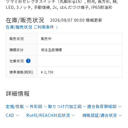
ツマミ形セレクタスイッチ（丸胴形φ16）, 照光, 長方形, 緑,
LED, 3ノッチ, 手動復帰, 2c, はんだづけ端子, IP65耐油形
在庫/販売状況
2026/08/07 00:00 情報更新
在庫/販売状況 ご利用条件
販売状況
販売中
機種区分
受注生産機種
在庫状況
標準価格(税別)
¥ 2,750
詳細情報
定格/性能
外形図
取りつけ穴加工図
適合負荷領域図
CAD
RoHS/REACH対応状況
規格認証/適合状況