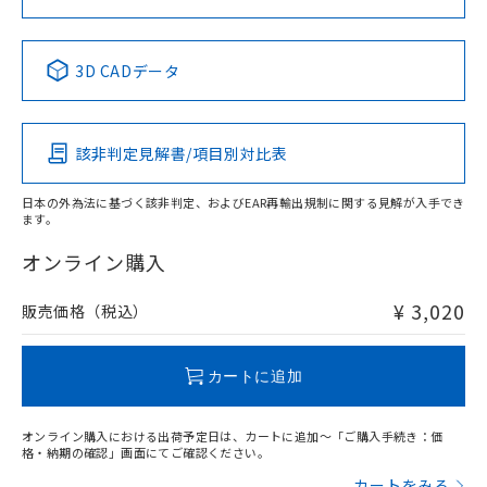
No
No
No
No
中国 RoHS表
※1 ※2
3D CADデータ
この製品の規格認証/適合状況ページへ
Pb
Hg
Cd
Cr(VI)
その他の認証はこちらのページからご検索ください
該非判定見解書/項目別対比表
O
O
O
O
日本の外為法に基づく該非判定、およびEAR再輸出規制に関する見解が入手でき
ます。
"対応済み"や非含有の記載がされた商品であっても、流通
在庫等で未対応品が混在する可能性があります。
オンライン購入
非含有品が必要な際は、弊社営業部門もしくは販売店へお
問い合わせください。
¥ 3,020
販売価格（税込）
この製品のRoHS/REACH対応状況ページへ
カートに追加
オンライン購入における出荷予定日は、カートに追加～「ご購入手続き：価
格・納期の確認」画面にてご確認ください。
カートをみる