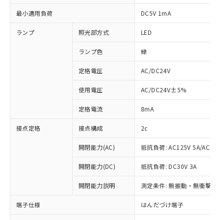
最小適用負荷
DC5V 1mA
ランプ
照光部方式
LED
ランプ色
緑
定格電圧
AC/DC24V
使用電圧
AC/DC24V±5%
定格電流
8mA
接点定格
接点構成
2c
開閉能力(AC)
抵抗負荷: AC125V 5A/AC250
開閉能力(DC)
抵抗負荷: DC30V 3A
開閉能力説明
測定条件: 無振動・無衝撃状態
※1 対応状況
端子仕様
はんだづけ端子
対応済み：EU RoHS指令（10物質）の