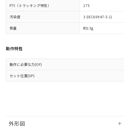
○
一定数以上の在庫あり
当社は規制貨物を破棄する場合は、完
ル) (DEHP)(別名：DOP) 1000ppm以下、フタル酸ブチ
正式な納期状況および標準価格はお客
ル類) : 1000ppm、
PTI（トラッキング特性）
175
ルベンジル（BBP） 1000ppm以下、フタル酸ジブチル
全に破砕するなど、違法に輸出されな
DBP(フタル酸ジブチル) : 1000ppm、 DIBP(フタル酸ジ
様のお取引先、またはお客様担当のオ
（DBP） 1000ppm以下、フタル酸ジイソブチル
イソブチル) : 1000ppm、 BBP(フタル酸ブチルベンジ
△
一定数には満たないが在庫あり
いよう必要な手段を講じます。
ムロン制御機器販売店・当社販売員に
(DIBP) 1000ppm以下
汚染度
3 (IEC60947-5-1)
ル) : 1000ppm、
当社は貴社製品を、核兵器、ミサイ
但し、RoHS指令で産業用監視および制御機器に対する
DEHP(フタル酸ビス(2-エチルヘキシル)) : 1000ppm
ご相談ください。
適用除外項目は除く。
ル、化学兵器、生物兵器またはその他
－
在庫なし(最新の在庫状況につ
質量
約13g
オムロン制御機器販売店や当社販売拠
フタル酸エステル類の４物質については閾値を超える意
武器並びにこれらの製造装置等に一切
いては、お客様のお取引先、ま
図的な使用がないことを確認しています。
点は「
販売ネットワーク
」をご確認
※2 環境保護使用期限
使用いたしません。
たはお客様担当のオムロン制御
ください。
当社は、貴社製品を第三者に販売する
機器販売店・当社販売員にご確
在庫状況および標準価格結果を当社の
動作特性
※2 対応予定月
「ｅ」：有害物質（10物質）のすべてが基
場合は、上記1、2および3の内容を当
認ください)
事前の承諾なく第三者に漏洩または開
準値以下であることを示します。
該第三者に通知します。また当社は、
示しないようお願いします。
部品在庫の切り替え状況などにより、予定
「10」：通常の使用状況下において有害物
販売先および販売に係わる関係者が違
動作に必要な力(OF)
マイパーツ機能（部品リスト作成サー
空
受注生産機種、また在庫状況の
月が前後することがあります。
質が外部に漏えいし、環境に深刻な影響を
法に輸出するおそれがある場合は、取
ビス）をご利用いただくには、I-Web
白
情報を公開していない機種
及ぼさない年数を意味します。
り引きをいたしません。
セット位置(SP)
メンバーズにご登録されている必要が
「－」：未確認です。当社販売部門へお問
あります。
い合わせください。
お客様が当ウェブサイト上で当社にご
※3 非含有証明書ダウンロード
登録された部品リストについて、当社
および当社の共同利用者が、当社の製
下記の非含有証明書をダウンロードするこ
品・サービスに関するお客様との取
とができます。
合意する
キャンセル
引・商談に必要な範囲で利用すること
をご了承ください。
外形図
EU RoHS指令（10物質）の非含有証明書
※当社の共同利用者とは、
"個人情報