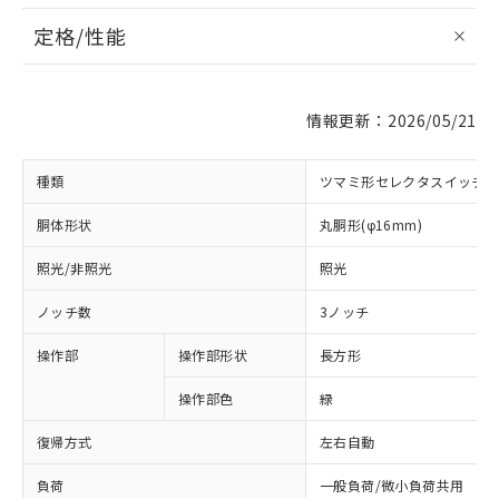
定格/性能
情報更新：2026/05/21
種類
ツマミ形セレクタスイッチ
胴体形状
丸胴形(φ16mm)
照光/非照光
照光
ノッチ数
3ノッチ
操作部
操作部形状
長方形
操作部色
緑
復帰方式
左右自動
負荷
一般負荷/微小負荷共用