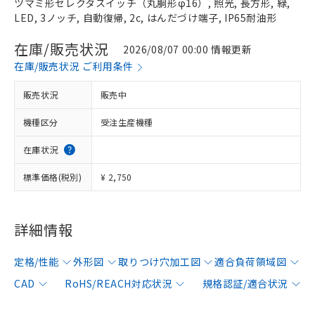
ツマミ形セレクタスイッチ（丸胴形φ16）, 照光, 長方形, 緑,
LED, 3ノッチ, 自動復帰, 2c, はんだづけ端子, IP65耐油形
在庫/販売状況
2026/08/07 00:00 情報更新
在庫/販売状況 ご利用条件
販売状況
販売中
機種区分
受注生産機種
在庫状況
標準価格(税別)
¥ 2,750
詳細情報
定格/性能
外形図
取りつけ穴加工図
適合負荷領域図
CAD
RoHS/REACH対応状況
規格認証/適合状況