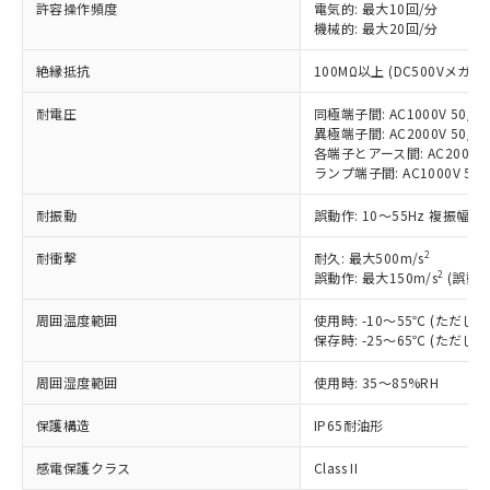
許容操作頻度
電気的: 最大10回/分
非含有に対応した製品が提供可能な商品で
機械的: 最大20回/分
す。
対応予定：EU RoHS指令（10物質）の非含
絶縁抵抗
100MΩ以上 (DC500Vメガ)
ご利用条件
有に対応した製品に切り替える予定のある
商品です。
耐電圧
同極端子間: AC1000V 50/60
対応予定なし：EU RoHS指令（10物質）の
異極端子間: AC2000V 50/60
以下の条件をお読みいただき、同意のうえ
非含有に非対応の商品で、対応品を出す予
各端子とアース間: AC2000V 5
ご利用ください。
定はありません。
ランプ端子間: AC1000V 50
調査・確認中：EU RoHS指令（10物質）の
本サービスは、当社制御機器事業取扱
※1 中国RoHS○×表
耐振動
誤動作: 10～55Hz 複振幅 1
非含有の対応状況を調査中または確認中の
商品の当社在庫状況および標準価格
商品です。
(税抜)を提供させていただくもので
2
耐衝撃
耐久: 最大500m/s
「○」：最大均質材料含有率が中国RoHSの
非該当品：ライセンス料など無形物で、有
す。
2
誤動作: 最大150m/s
(誤動作
基準値以下であることを示します。
害物質有無と関係のない商品です。
当社制御機器事業取扱商品の中には、
「×」：最大均質材料含有率が中国RoHSの
仕入先様の事情により、非含有部品として
周囲温度範囲
使用時: -10～55℃ (ただ
本サービスの対象外となる商品もある
基準値を超えていることを示します。
いたものが、含有品と判明した場合などや
当社は、これら貴社製品のうち、外国
保存時: -25～65℃ (ただ
ことをご了承ください。
「－」：未確認です。当社販売部門へお問
むを得ず変更することがあります。
為替および外国貿易法に定める商品
在庫状況および標準価格照会結果は、
い合わせください。
周囲湿度範囲
使用時: 35～85%RH
（以下｢規制貨物等」という）を輸出
記載している更新日時点での社内デー
*EU RoHS指令（10物質）：
または国外への提供する場合は、日本
記
タに基づき作成されるものであり、閲
説明
鉛(Pb) 1000ppm以下、 水銀(Hg) 1000ppm以下、 カド
*中国RoHS10物質の基準値 (GB/T26572)：
保護構造
IP65耐油形
国政府の輸出許可(または役務取引許
号
覧された時点での実際の在庫および標
ミウム(Cd) 100ppm以下、
Pb(鉛) :1000ppm、 Hg(水銀) : 1000ppm、 Cd(カドミウ
可)を取得するなどの必要な手続きを
六価クロム(Cr(Ⅵ)) 1000ppm以下、ポリ臭化ビフェニル
ム) : 100ppm、
準価格とは異なる場合があることをご
感電保護クラス
Class II
類(PBB) 1000ppm以下、ポリ臭化ジフェニルエーテル類
Cr(Ⅵ)(六価クロム) : 1000ppm、 PBBs(ポリ臭化ビフェ
とります。
了承ください。
(PBDE) 1000ppm以下、フタル酸ビス(2-エチルヘキシ
ニル類) : 1000ppm、 PBDEs(ポリ臭化ジフェニルエーテ