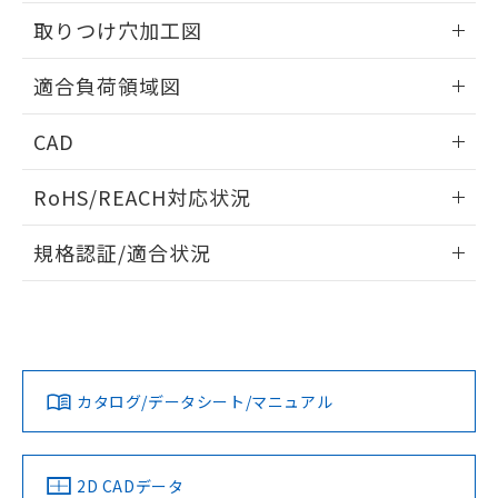
51物質の非含有証明書（当社基準）
の共同利用に関して"
の「1.共同利
情報更新：2026/05/21
※本証明書は発行日時点で非含有を証明す
取りつけ穴加工図
用者の範囲」に記載されている法人を
るもので、過去に遡って非含有を証明する
指します。
ものではありません。
情報更新：2026/05/21
適合負荷領域図
また、RoHS指令のフタル酸エステル類４
物質の対応では、対応完了までの期間は出
情報更新：2026/05/21
CAD
荷製品に未対応品が混在することから備考
欄に対応日を記載しておりました。
ログイン/会員登録いただくと、CADデータをダウンロー
既に当社にて対応品への在庫切替を完了
RoHS/REACH対応状況
ドすることができます。
していることから、特段のことがない限
り、2022年1月12日より割愛しておりま
情報更新：2026/7/29
規格認証/適合状況
す。
ログイン/会員登録
EU RoHS
注意事項・凡例
UL認証
CSA認証
CEマーキング
No
No
Yes
対応状況
対応予定月
※1
※2
ダウンロードデータをご利用いただく前に、以下を必ずお読
みください。
カタログ/データシート/マニュアル
対応済み
ソフトウェアの使用条件
LR型式承認
DNV型式承認
BV型式承認
KR型式承
（イギリス
（ノルウェー
（フランス
（韓国
船舶規格）
船舶規格）
船舶規格）
船舶規格
中国 RoHS
注意事項・凡例
2D CADデータ