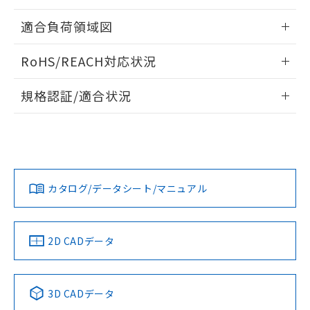
指します。
ものではありません。
情報更新：2026/05/21
適合負荷領域図
また、RoHS指令のフタル酸エステル類４
物質の対応では、対応完了までの期間は出
情報更新：2026/05/21
荷製品に未対応品が混在することから備考
RoHS/REACH対応状況
欄に対応日を記載しておりました。
既に当社にて対応品への在庫切替を完了
情報更新：2026/7/29
規格認証/適合状況
していることから、特段のことがない限
り、2022年1月12日より割愛しておりま
EU RoHS
注意事項・凡例
UL認証
CSA認証
CEマーキング
す。
No
No
Yes
対応状況
対応予定月
※1
※2
カタログ/データシート/マニュアル
対応済み
LR型式承認
DNV型式承認
BV型式承認
KR型式承
（イギリス
（ノルウェー
（フランス
（韓国
船舶規格）
船舶規格）
船舶規格）
船舶規格
中国 RoHS
注意事項・凡例
2D CADデータ
No
No
No
No
中国 RoHS表
※1 ※2
3D CADデータ
Pb
Hg
Cd
Cr(VI)