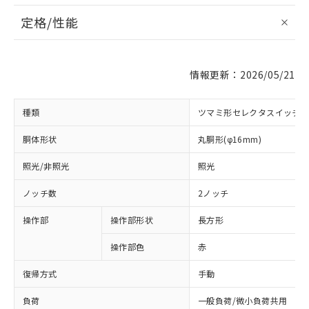
定格/性能
情報更新：2026/05/21
種類
ツマミ形セレクタスイッチ
胴体形状
丸胴形(φ16mm)
照光/非照光
照光
ノッチ数
2ノッチ
操作部
操作部形状
長方形
操作部色
赤
復帰方式
手動
負荷
一般負荷/微小負荷共用