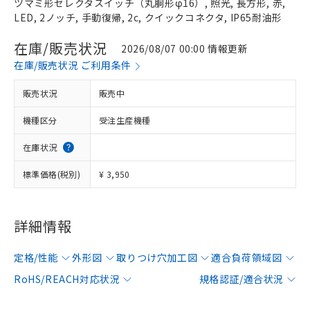
ツマミ形セレクタスイッチ（丸胴形φ16）, 照光, 長方形, 赤,
LED, 2ノッチ, 手動復帰, 2c, クイックコネクタ, IP65耐油形
在庫/販売状況
2026/08/07 00:00 情報更新
在庫/販売状況 ご利用条件
販売状況
販売中
機種区分
受注生産機種
在庫状況
標準価格(税別)
¥ 3,950
詳細情報
定格/性能
外形図
取りつけ穴加工図
適合負荷領域図
RoHS/REACH対応状況
規格認証/適合状況