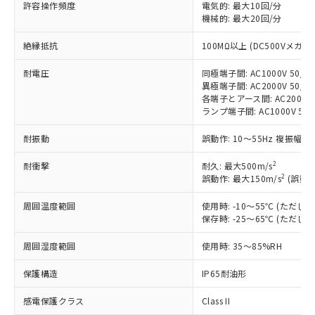
許容操作頻度
電気的: 最大10回/分
対応予定：EU RoHS指令（10物質）の非含
ご利用条件
機械的: 最大20回/分
有に対応した製品に切り替える予定のある
商品です。
絶縁抵抗
100MΩ以上 (DC500Vメガ)
対応予定なし：EU RoHS指令（10物質）の
以下の条件をお読みいただき、同意のうえ
非含有に非対応の商品で、対応品を出す予
耐電圧
同極端子間: AC1000V 50/60
ご利用ください。
定はありません。
異極端子間: AC2000V 50/60
調査・確認中：EU RoHS指令（10物質）の
各端子とアース間: AC2000V 5
本サービスは、当社制御機器事業取扱
※1 中国RoHS○×表
非含有の対応状況を調査中または確認中の
ランプ端子間: AC1000V 50
商品の当社在庫状況および標準価格
商品です。
(税抜)を提供させていただくもので
「○」：最大均質材料含有率が中国RoHSの
耐振動
誤動作: 10～55Hz 複振幅 1
非該当品：ライセンス料など無形物で、有
す。
基準値以下であることを示します。
害物質有無と関係のない商品です。
当社制御機器事業取扱商品の中には、
2
耐衝撃
耐久: 最大500m/s
「×」：最大均質材料含有率が中国RoHSの
仕入先様の事情により、非含有部品として
本サービスの対象外となる商品もある
2
誤動作: 最大150m/s
(誤動作
基準値を超えていることを示します。
いたものが、含有品と判明した場合などや
当社は、これら貴社製品のうち、外国
ことをご了承ください。
「－」：未確認です。当社販売部門へお問
むを得ず変更することがあります。
為替および外国貿易法に定める商品
在庫状況および標準価格照会結果は、
周囲温度範囲
使用時: -10～55℃ (ただ
い合わせください。
（以下｢規制貨物等」という）を輸出
保存時: -25～65℃ (ただ
記載している更新日時点での社内デー
*EU RoHS指令（10物質）：
または国外への提供する場合は、日本
記
タに基づき作成されるものであり、閲
説明
鉛(Pb) 1000ppm以下、 水銀(Hg) 1000ppm以下、 カド
*中国RoHS10物質の基準値 (GB/T26572)：
国政府の輸出許可(または役務取引許
周囲湿度範囲
使用時: 35～85%RH
号
覧された時点での実際の在庫および標
ミウム(Cd) 100ppm以下、
Pb(鉛) :1000ppm、 Hg(水銀) : 1000ppm、 Cd(カドミウ
可)を取得するなどの必要な手続きを
六価クロム(Cr(Ⅵ)) 1000ppm以下、ポリ臭化ビフェニル
ム) : 100ppm、
準価格とは異なる場合があることをご
類(PBB) 1000ppm以下、ポリ臭化ジフェニルエーテル類
Cr(Ⅵ)(六価クロム) : 1000ppm、 PBBs(ポリ臭化ビフェ
保護構造
IP65耐油形
とります。
了承ください。
(PBDE) 1000ppm以下、フタル酸ビス(2-エチルヘキシ
○
一定数以上の在庫あり
ニル類) : 1000ppm、 PBDEs(ポリ臭化ジフェニルエーテ
当社は規制貨物を破棄する場合は、完
ル) (DEHP)(別名：DOP) 1000ppm以下、フタル酸ブチ
正式な納期状況および標準価格はお客
ル類) : 1000ppm、
感電保護クラス
Class II
ルベンジル（BBP） 1000ppm以下、フタル酸ジブチル
全に破砕するなど、違法に輸出されな
DBP(フタル酸ジブチル) : 1000ppm、 DIBP(フタル酸ジ
様のお取引先、またはお客様担当のオ
（DBP） 1000ppm以下、フタル酸ジイソブチル
イソブチル) : 1000ppm、 BBP(フタル酸ブチルベンジ