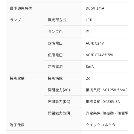
最小適用負荷
DC5V 1mA
ランプ
照光部方式
LED
ランプ色
赤
定格電圧
AC/DC24V
使用電圧
AC/DC24V±5%
定格電流
8mA
接点定格
接点構成
2c
開閉能力(AC)
抵抗負荷: AC125V 5A/AC250
開閉能力(DC)
抵抗負荷: DC30V 3A
※1 対応状況
開閉能力説明
測定条件: 無振動・無衝撃状態
対応済み：EU RoHS指令（10物質）の
非含有に対応した製品が提供可能な商品で
端子仕様
クイックコネクタ
す。