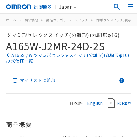
制御機器
Japan
ホーム
>
商品情報
>
商品カテゴリ
>
スイッチ
>
押ボタンスイッチ/表示灯
ツマミ形セレクタスイッチ(分離形)(丸胴形φ16)
A165W-J2MR-24D-2S
A165S / W ツマミ形セレクタスイッチ(分離形)(丸胴形φ16)
形式仕様一覧
マイリストに追加
日本語
English
PDF出力
商品概要