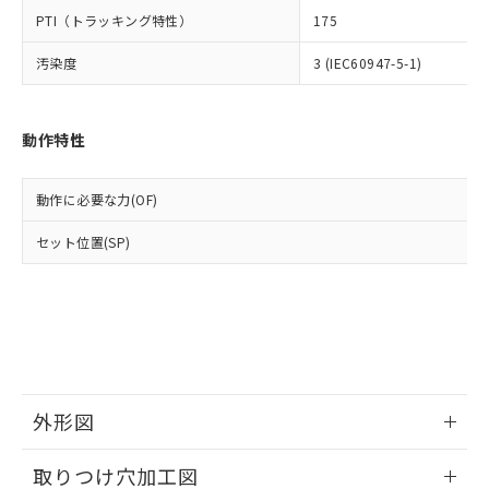
△
一定数には満たないが在庫あり
いよう必要な手段を講じます。
ムロン制御機器販売店・当社販売員に
(DIBP) 1000ppm以下
ル) : 1000ppm、
PTI（トラッキング特性）
175
当社は貴社製品を、核兵器、ミサイ
但し、RoHS指令で産業用監視および制御機器に対する
DEHP(フタル酸ビス(2-エチルヘキシル)) : 1000ppm
ご相談ください。
適用除外項目は除く。
ル、化学兵器、生物兵器またはその他
－
在庫なし(最新の在庫状況につ
オムロン制御機器販売店や当社販売拠
フタル酸エステル類の４物質については閾値を超える意
汚染度
3 (IEC60947-5-1)
武器並びにこれらの製造装置等に一切
いては、お客様のお取引先、ま
図的な使用がないことを確認しています。
点は「
販売ネットワーク
」をご確認
※2 環境保護使用期限
使用いたしません。
たはお客様担当のオムロン制御
ください。
当社は、貴社製品を第三者に販売する
機器販売店・当社販売員にご確
在庫状況および標準価格結果を当社の
動作特性
※2 対応予定月
「ｅ」：有害物質（10物質）のすべてが基
場合は、上記1、2および3の内容を当
認ください)
事前の承諾なく第三者に漏洩または開
準値以下であることを示します。
該第三者に通知します。また当社は、
示しないようお願いします。
部品在庫の切り替え状況などにより、予定
「10」：通常の使用状況下において有害物
販売先および販売に係わる関係者が違
マイパーツ機能（部品リスト作成サー
空
受注生産機種、また在庫状況の
動作に必要な力(OF)
月が前後することがあります。
質が外部に漏えいし、環境に深刻な影響を
法に輸出するおそれがある場合は、取
ビス）をご利用いただくには、I-Web
白
情報を公開していない機種
及ぼさない年数を意味します。
り引きをいたしません。
メンバーズにご登録されている必要が
セット位置(SP)
「－」：未確認です。当社販売部門へお問
あります。
い合わせください。
お客様が当ウェブサイト上で当社にご
※3 非含有証明書ダウンロード
登録された部品リストについて、当社
および当社の共同利用者が、当社の製
下記の非含有証明書をダウンロードするこ
品・サービスに関するお客様との取
とができます。
合意する
キャンセル
引・商談に必要な範囲で利用すること
をご了承ください。
EU RoHS指令（10物質）の非含有証明書
外形図
※当社の共同利用者とは、
"個人情報
51物質の非含有証明書（当社基準）
の共同利用に関して"
の「1.共同利
情報更新：2026/05/21
※本証明書は発行日時点で非含有を証明す
用者の範囲」に記載されている法人を
取りつけ穴加工図
るもので、過去に遡って非含有を証明する