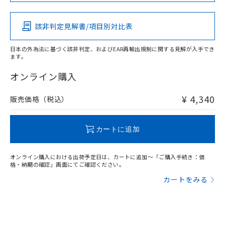
この製品の規格認証/適合状況ページへ
その他の認証はこちらのページからご検索ください
該非判定見解書/項目別対比表
O
O
O
O
日本の外為法に基づく該非判定、およびEAR再輸出規制に関する見解が入手でき
ます。
"対応済み"や非含有の記載がされた商品であっても、流通
在庫等で未対応品が混在する可能性があります。
オンライン購入
非含有品が必要な際は、弊社営業部門もしくは販売店へお
問い合わせください。
¥ 4,340
販売価格（税込）
この製品のRoHS/REACH対応状況ページへ
カートに追加
オンライン購入における出荷予定日は、カートに追加～「ご購入手続き：価
格・納期の確認」画面にてご確認ください。
カートをみる